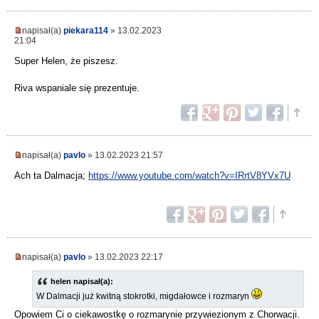
napisał(a)
piekara114
» 13.02.2023
21:04
Super Helen, że piszesz.
Riva wspaniale się prezentuje.
napisał(a)
pavlo
» 13.02.2023 21:57
Ach ta Dalmacja;
https://www.youtube.com/watch?v=IRrtV8YVx7U
napisał(a)
pavlo
» 13.02.2023 22:17
helen napisał(a):
W Dalmacji już kwitną stokrotki, migdałowce i rozmaryn
Opowiem Ci o ciekawostkę o rozmarynie przywiezionym z Chorwacji.