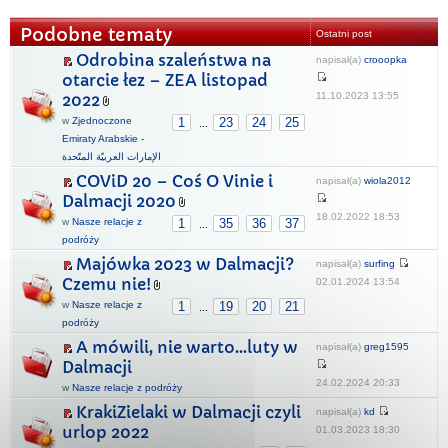
Podobne tematy
Ostatni post
Odrobina szaleństwa na
napisał(a)
crooopka
otarcie łez – ZEA listopad
11.10.2023 13:55
2022
w
Zjednoczone
1
23
24
25
...
Emiraty Arabskie -
الإمارات العربيّة المتّحدة
COViD 20 – Coś O Vinie i
napisał(a)
wiola2012
Dalmacji 2020
18.02.2022 18:53
w
Nasze relacje z
1
35
36
37
...
podróży
Majówka 2023 w Dalmacji?
napisał(a)
surfing
Czemu nie!
02.01.2024 13:54
w
Nasze relacje z
1
19
20
21
...
podróży
A mówili, nie warto...luty w
napisał(a)
greg1595
Dalmacji
24.02.2024 20:33
w
Nasze relacje z podróży
KrakiZielaki w Dalmacji czyli
napisał(a)
kd
urlop 2022
01.03.2023 18:30