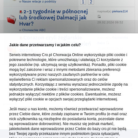
w
Nasze relacje z podróży
1
2
2-3 tygodnie w północnej
napisał(a)
piekara114
lub środkowej Dalmacji jak
28.02.2024 09:52
Hvar?
w
Chorwackie ABC
Corazon czyli żeglarskie
napisał(a)
Kapitańska
tournee po Dalmacji sierpień
Baba
Jakie dane przetwarzamy i w jakim celu?
25.09.2022 19:34
2021
Serwis internetowy Cro.pl Chorwacja Online wykorzystuje pliki cookie i
w
Nasze relacje z
1
54
55
56
...
pokrewne technologie, które umożliwiają i ułatwiają Ci korzystanie z
podróży
jego zasobów (np. utrzymują sesję użytkownika). Ponadto, pliki cookie
mogą być założone i wraz z innymi metodami zbierania preferencji
wykorzystywane przez naszych zaufanych partnerów w celu
Forum Chorwacja Online - Cro.pl
wyświetlenia Ci reklam spersonalizowanych oraz do celów
statystycznych. Korzystając z serwisu wyrażasz jednocześnie zgodę na
Usuń ciasteczka
• Strefa czasowa: UTC + 1 (Polska - czas zimowy) [
DST
]
wykorzystanie plików cookie i treści spersonalizowane, możesz
jednakże wyłączyć niektóre z plików cookies. Ewentualnie, możesz
wyłączyć pliki cookie w opcjach swojej przeglądarki internetowej.
Jeśli masz u nas konto, możemy również przetwarzać wprowadzone
przez Ciebie dane, które zostały zapisane w Twoim profilu (e-mail oraz
nick użytkownika są niezbędne do posiadania konta, pozostałe dane
są wprowadzane dobrowolnie). Nie musisz się jednak martwić,
jakiekolwiek dane wprowadzone przez Ciebie do bazy cro.pl nie będą
bez Twojej zgody przekazane innym podmiotom (poza sytuacjami,