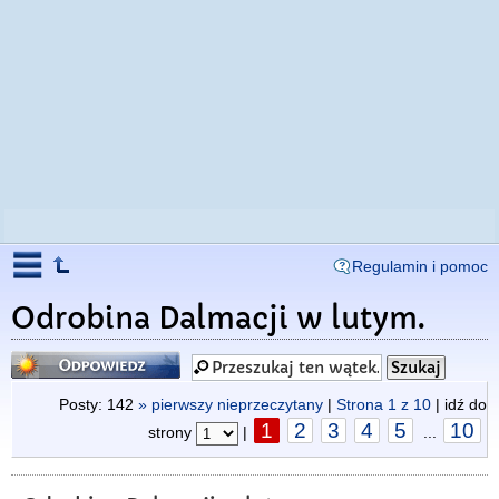
Regulamin i pomoc
Odrobina Dalmacji w lutym.
Odpowiedz
Posty: 142
» pierwszy nieprzeczytany
|
Strona
1
z
10
| idź do
1
2
3
4
5
10
strony
|
...