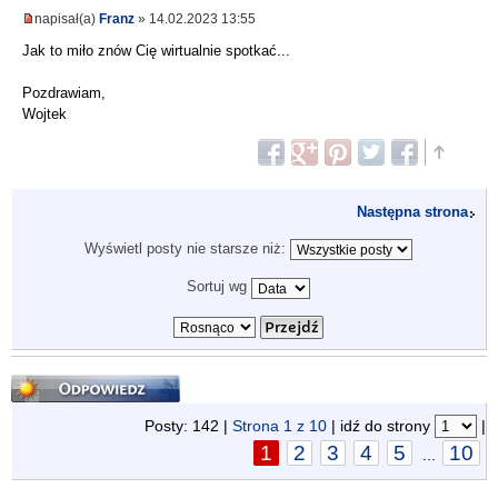
napisał(a)
Franz
» 14.02.2023 13:55
Jak to miło znów Cię wirtualnie spotkać...
Pozdrawiam,
Wojtek
Następna strona
Wyświetl posty nie starsze niż:
Sortuj wg
Odpowiedz
Posty: 142 |
Strona
1
z
10
| idź do strony
|
1
2
3
4
5
10
...