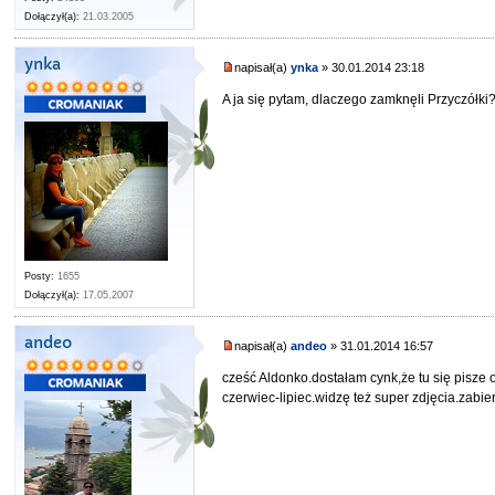
Dołączył(a):
21.03.2005
ynka
napisał(a)
ynka
» 30.01.2014 23:18
A ja się pytam, dlaczego zamknęli Przyczółki
Posty:
1655
Dołączył(a):
17.05.2007
andeo
napisał(a)
andeo
» 31.01.2014 16:57
cześć Aldonko.dostałam cynk,że tu się pisze
czerwiec-lipiec.widzę też super zdjęcia.zab