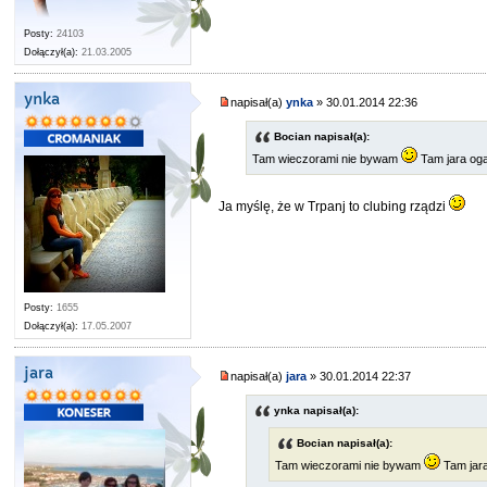
Posty:
24103
Dołączył(a):
21.03.2005
ynka
napisał(a)
ynka
» 30.01.2014 22:36
Bocian napisał(a):
Tam wieczorami nie bywam
Tam jara oga
Ja myślę, że w Trpanj to clubing rządzi
Posty:
1655
Dołączył(a):
17.05.2007
jara
napisał(a)
jara
» 30.01.2014 22:37
ynka napisał(a):
Bocian napisał(a):
Tam wieczorami nie bywam
Tam jara