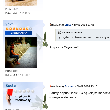
Posty:
2472
Dołączył(a):
17.10.2013
ynka
napisał(a)
ynka
» 30.01.2014 23:03
baunty napisał(a):
a ja nigdzie nie bywałem , wieczorami czyta
A byłeś na
Peljeszku
?
Posty:
1655
Dołączył(a):
17.05.2007
Bocian
napisał(a)
Bocian
» 30.01.2014 23:10
Baunty, odpuść sobie. Pójdą kolejne mendziar
w niego wiele pracy.
Posty:
24103