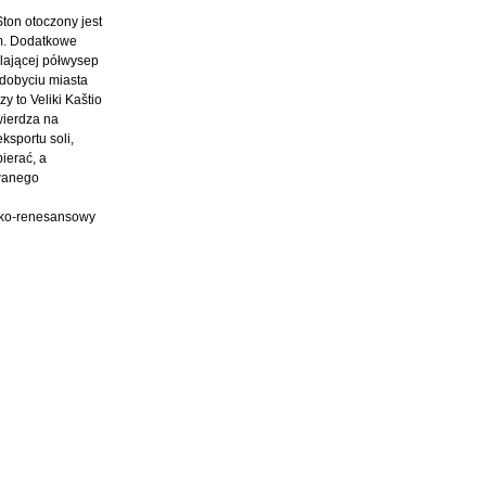
ton otoczony jest
em. Dodatkowe
elającej półwysep
zdobyciu miasta
y to Veliki Kaštio
twierdza na
ksportu soli,
bierać, a
ywanego
ycko-renesansowy