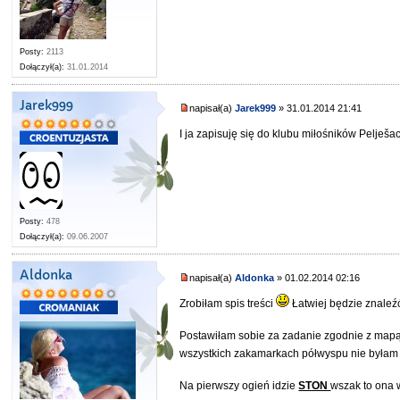
Posty:
2113
Dołączył(a):
31.01.2014
Jarek999
napisał(a)
Jarek999
» 31.01.2014 21:41
I ja zapisuję się do klubu miłośników Pelješ
Posty:
478
Dołączył(a):
09.06.2007
Aldonka
napisał(a)
Aldonka
» 01.02.2014 02:16
Zrobiłam spis treści
Łatwiej będzie znaleź
Postawiłam sobie za zadanie zgodnie z mapą 
wszystkich zakamarkach półwyspu nie była
Na pierwszy ogień idzie
STON
wszak to ona 