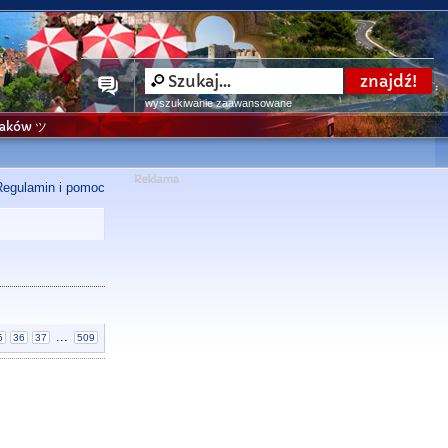
wyszukiwanie zaawansowane
niaków ツ
Regulamin i pomoc
...
5
36
37
509