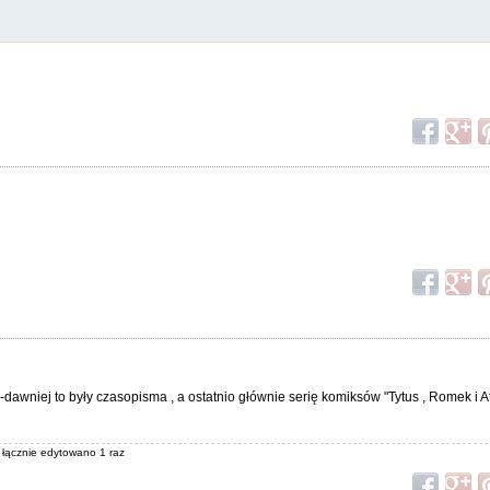
-dawniej to były czasopisma , a ostatnio głównie serię komiksów "Tytus , Romek i 
, łącznie edytowano 1 raz