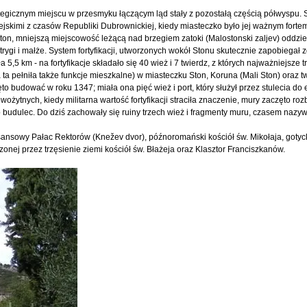
ategicznym miejscu w przesmyku łączącym ląd stały z pozostałą częścią półwyspu. S
skimi z czasów Republiki Dubrownickiej, kiedy miasteczko było jej ważnym fort
Ston, mniejszą miejscowość leżącą nad brzegiem zatoki (Malostonski zaljev) oddzi
trygi i małże. System fortyfikacji, utworzonych wokół Stonu skutecznie zapobiegał 
5 km - na fortyfikacje składało się 40 wież i 7 twierdz, z których najważniejsze trz
a ta pełniła także funkcje mieszkalne) w miasteczku Ston, Koruna (Mali Ston) oraz 
 budować w roku 1347; miała ona pięć wież i port, który służył przez stulecia do e
żytnych, kiedy militarna wartość fortyfikacji straciła znaczenie, mury zaczęto roz
budulec. Do dziś zachowały się ruiny trzech wież i fragmenty muru, czasem naz
sansowy Pałac Rektorów (Knežev dvor), późnoromański kościół św. Mikołaja, got
nej przez trzęsienie ziemi kościół św. Błażeja oraz Klasztor Franciszkanów.