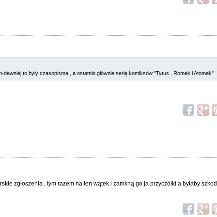
m-dawniej to były czasopisma , a ostatnio głównie serię komiksów "Tytus , Romek i Atomek"
skie zgłoszenia , tym razem na ten wątek i zamkną go ja przyczółki a byłaby szko