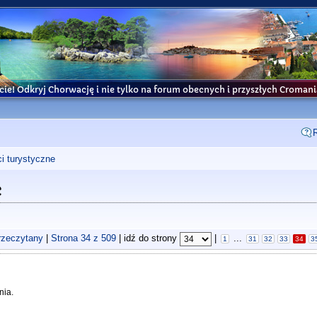
cie! Odkryj Chorwację i nie tylko na forum obecnych i przyszłych Croma
i turystyczne
c
rzeczytany
|
Strona
34
z
509
| idź do strony
|
...
1
31
32
33
34
3
nia.