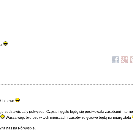
aca
ć to i owo
przedstawić cały półwysep. Często i gęsto będę się posiłkowała zasobami intern
m
Wasza więc bytność w tych miejscach i zasoby zdjęciowe będą na miarę złota
wita nas na Półwyspie.