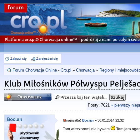
forum
Platforma cro.pl© Chorwacja online™
- podróżuj z nami po całym świe
Zaloguj się
Zarejestruj się
Forum Chorwacja Online - Cro.pl
»
Chorwacja
»
Regiony i miejscowośc
Klub Miłośników Półwyspu Pelješa
Odpowiedz
Posty: 7621
» pierwszy niep
Bocian
napisał(a)
Bocian
» 30.01.2014 22:32
Tam wieczorami nie bywam
Tam jara ogar