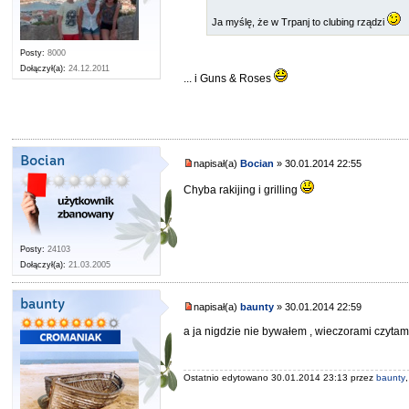
Ja myślę, że w Trpanj to clubing rządzi
Posty:
8000
Dołączył(a):
24.12.2011
... i Guns & Roses
Bocian
napisał(a)
Bocian
» 30.01.2014 22:55
Chyba rakijing i grilling
Posty:
24103
Dołączył(a):
21.03.2005
baunty
napisał(a)
baunty
» 30.01.2014 22:59
a ja nigdzie nie bywałem , wieczorami czytam
Ostatnio edytowano 30.01.2014 23:13 przez
baunty