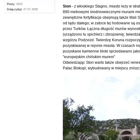
Posty:
4243
Ston
- z włoskiego Stagno, miasto leży w str
Dołączył(a):
07.07.2006
890-metrowymi średniowiecznymi murami miej
zewnętrzne fortyfikacje obejmują także Mali 
od lądu stałego; w zatoce tej hodowane są os
przez Turków. Łączna długość murów wynosiła 5,
(urządzono tu spichlerz i zbrojownię; twierdz
wzgórzu Podzvizd. Twierdzę Koruna rozpoczęto
pozyskiwanej w rejonie miasta. W czasach nowo
pozyskane kamienne bloki sprzedawano jako 
"europejskim chińskim murem"
Odwiedzając Ston warto także obejrzeć rene
Pałac Biskupi, wybudowany w miejscu zniszczo