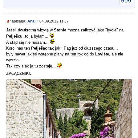
509
napisał(a)
Anai
» 04.09.2012 11:37
Jeżeli dwukrotną wizytę w
Stonie
można zaliczyć jako "bycie" na
Pelješcu
, to ja byłam...
A stąd się nie ruszam...
Korci nas ten
Pelješac
tak jak i Pag już od dłuższego czasu...
były nawet jakieś wstępne plany na ten rok co do
Lovište
, ale nie
wyszło...
Tak czy siak ja tu zostaję...
ZAŁĄCZNIKI: