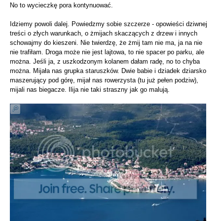
No to wycieczkę pora kontynuować.
Idziemy powoli dalej. Powiedzmy sobie szczerze - opowieści dziwnej
treści o złych warunkach, o żmijach skaczących z drzew i innych
schowajmy do kieszeni. Nie twierdzę, że żmij tam nie ma, ja na nie
nie trafiłam. Droga może nie jest lajtowa, to nie spacer po parku, ale
można. Jeśli ja, z uszkodzonym kolanem dałam radę, no to chyba
można. Mijała nas grupka staruszków. Dwie babie i dziadek dziarsko
maszerujący pod górę, mijał nas rowerzysta (tu już pełen podziw),
mijali nas biegacze. Ilija nie taki straszny jak go malują.