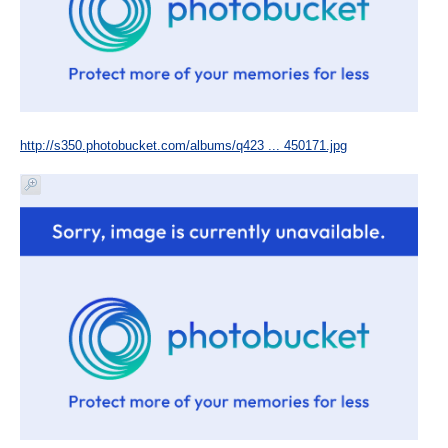
http://s350.photobucket.com/albums/q423 ... 450171.jpg