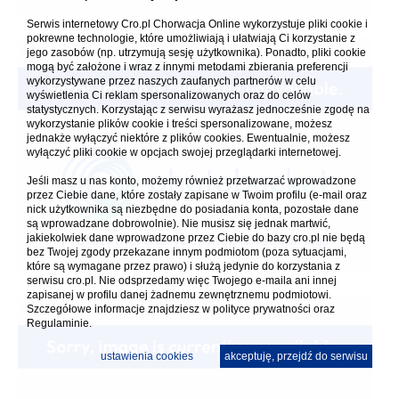
Serwis internetowy Cro.pl Chorwacja Online wykorzystuje pliki cookie i
pokrewne technologie, które umożliwiają i ułatwiają Ci korzystanie z
jego zasobów (np. utrzymują sesję użytkownika). Ponadto, pliki cookie
mogą być założone i wraz z innymi metodami zbierania preferencji
wykorzystywane przez naszych zaufanych partnerów w celu
wyświetlenia Ci reklam spersonalizowanych oraz do celów
statystycznych. Korzystając z serwisu wyrażasz jednocześnie zgodę na
wykorzystanie plików cookie i treści spersonalizowane, możesz
jednakże wyłączyć niektóre z plików cookies. Ewentualnie, możesz
wyłączyć pliki cookie w opcjach swojej przeglądarki internetowej.
Jeśli masz u nas konto, możemy również przetwarzać wprowadzone
przez Ciebie dane, które zostały zapisane w Twoim profilu (e-mail oraz
nick użytkownika są niezbędne do posiadania konta, pozostałe dane
są wprowadzane dobrowolnie). Nie musisz się jednak martwić,
jakiekolwiek dane wprowadzone przez Ciebie do bazy cro.pl nie będą
bez Twojej zgody przekazane innym podmiotom (poza sytuacjami,
które są wymagane przez prawo) i służą jedynie do korzystania z
serwisu cro.pl. Nie odsprzedamy więc Twojego e-maila ani innej
zapisanej w profilu danej żadnemu zewnętrznemu podmiotowi.
Szczegółowe informacje znajdziesz w
polityce prywatności
oraz
Regulaminie.
ustawienia cookies
akceptuję, przejdź do serwisu