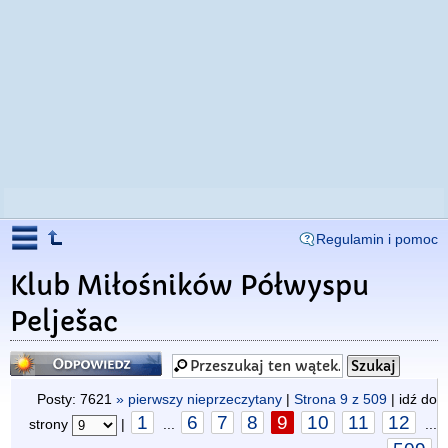
Regulamin i pomoc
Klub Miłośników Półwyspu
Pelješac
Odpowiedz
Posty: 7621
» pierwszy nieprzeczytany
|
Strona
9
z
509
| idź do
1
6
7
8
9
10
11
12
strony
|
...
...