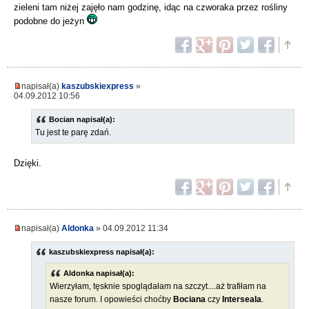
zieleni tam niżej zajęło nam godzinę, idąc na czworaka przez rośliny
podobne do jeżyn
napisał(a)
kaszubskiexpress
»
04.09.2012 10:56
Bocian napisał(a):
Tu jest te parę zdań.
Dzięki.
napisał(a)
Aldonka
» 04.09.2012 11:34
kaszubskiexpress napisał(a):
Aldonka napisał(a):
Wierzyłam, tęsknie spoglądałam na szczyt....aż trafiłam na
nasze forum. I opowieści choćby
Bociana
czy
Interseala
.