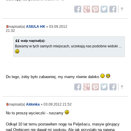
napisał(a)
ASIULA HK
» 03.09.2012
21:32
walp napisał(a):
Bywamy w tych samych miejscach, urzekają nas podobne widoki ...
Do tego, żeby było zabawniej, my mamy równie daleko
napisał(a)
Aldonka
» 03.09.2012 21:52
No to proszę wycieczki - ruszamy
Odkąd 10 lat temu postawiłam nogę na Pelješacu, masyw górujący
nad Orebicem nie dawał mi spokoju. Ale jak przystało na naiwną