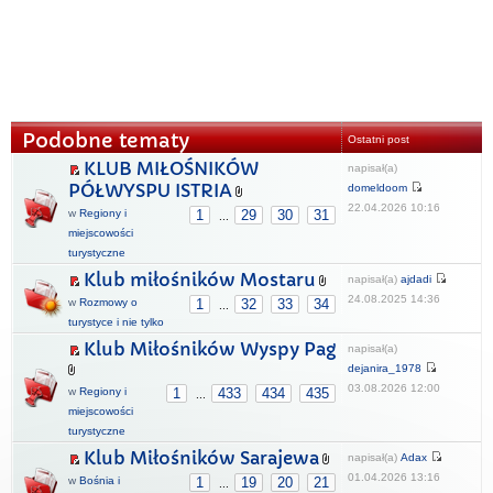
Podobne tematy
Ostatni post
KLUB MIŁOŚNIKÓW
napisał(a)
PÓŁWYSPU ISTRIA
domeldoom
22.04.2026 10:16
w
Regiony i
1
29
30
31
...
miejscowości
turystyczne
Klub miłośników Mostaru
napisał(a)
ajdadi
24.08.2025 14:36
w
Rozmowy o
1
32
33
34
...
turystyce i nie tylko
Klub Miłośników Wyspy Pag
napisał(a)
dejanira_1978
03.08.2026 12:00
w
Regiony i
1
433
434
435
...
miejscowości
turystyczne
Klub Miłośników Sarajewa
napisał(a)
Adax
01.04.2026 13:16
w
Bośnia i
1
19
20
21
...