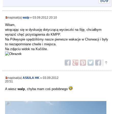
509
napisał(a)
walp
» 03.09.2012 20:10
Witam,
wtrącając się w dyskusję dotyczącą wycieczki na Iliję, chciałbym
wyrazić chęć przystąpienia do KMPP.
Na Półwyspie spędziliśmy nasze pierwsze wakacje w Chorwacji i były
to niezapomniane chwile i miejsca.
Na zdjęciu widok na Kučište.
napisał(a)
ASIULA HK
» 03.09.2012
20:51
A wiesz
walp
, chyba mam coś podobnego