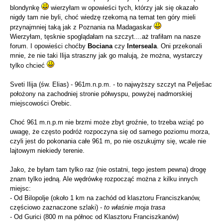
blondynkę
wierzyłam w opowieści tych, którzy jak się okazało
nigdy tam nie byli, choć wiedzę rzekomą na temat ten góry mieli
przynajmniej taką jak z Poznania na Madagaskar
Wierzyłam, tęsknie spoglądałam na szczyt....aż trafiłam na nasze
forum. I opowieści choćby
Bociana
czy
Interseala
. Oni przekonali
mnie, że nie taki Ilija straszny jak go malują, że można, wystarczy
tylko chcieć
Sveti Ilija (św. Elias) - 961m.n.p.m. - to najwyższy szczyt na Pelješac
położony na zachodniej stronie półwyspu, powyżej nadmorskiej
miejscowości Orebic.
Choć 961 m.n.p.m nie brzmi może zbyt groźnie, to trzeba wziąć po
uwagę, że często podróż rozpoczyna się od samego poziomu morza,
czyli jest do pokonania całe 961 m, po nie oszukujmy się, wcale nie
lajtowym niekiedy terenie.
Jako, że byłam tam tylko raz (nie ostatni, tego jestem pewna) drogę
znam tylko jedną. Ale wędrówkę rozpocząć można z kilku innych
miejsc:
- Od Bilopolje (około 1 km na zachód od klasztoru Franciszkanów,
częściowo zaznaczone szlaki) -
to właśnie moja trasa
- Od Gurici (800 m na północ od Klasztoru Franciszkanów)