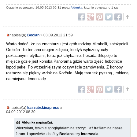
Ostatnio edytowano 16.05.2013 09:31 przez
Aldonka
, łącznie edytowano 1 raz
napisał(a)
Bocian
» 03.09.2012 21:59
Warto dodać, że na cmentarzu jest grób rodziny Mimbelli, założycieli
Orebića. To ten ana drugim zdjęciu, kiedyś wyłożony cały
pozłacanymi płytkami, teraz już chyba nie. I osada Bilopolje to
miejsce gdzie jest konoba Panorama gdzie warto zjeść hobotnice
ispod peke. Po wcześniejszym oczywiście zamówieniu. Z konoby
roztacza się piękny widok na Korčule. Mają tam też pyszną , robioną
na miejscu, lemoniadę.
napisał(a)
kaszubskiexpress
»
04.09.2012 08:30
Aldonka napisał(a):
Wierzyłam, tęsknie spoglądałam na szczyt....aż trafiłam na nasze
forum. I opowieści choćby
Bociana
czy
Interseala
.