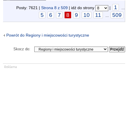
1
Posty: 7621 |
Strona
8
z
509
| idź do strony
|
...
5
6
7
8
9
10
11
509
...
Powrót do Regiony i miejscowości turystyczne
Skocz do: