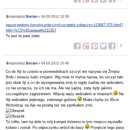
napisał(a)
Bocian
» 04.09.2012 10:39
nasze-regiony-turystycznie-czyli-co-warto-zobaczyc-t13847-375.html?
hilit=%C5%81upawa#p311357
Tu jest te parę zdań.
napisał(a)
Bocian
» 04.09.2012 10:49
Co do Iliji to często w przewodnikach szczyt ten nazywa się Žmijno
Brdo i straszy ludzi żmijami. Wg mnie to mylna nazwa, bo szczyt taki
jest obok Ilji a co do występowania żmij to nigdy żadnej nie widziałem,
co nie oznacza, że ich nie ma. Ale nie sądzę, żeby były jakimś
szczególnym zagrożeniem. Więcej węży widziałem w miastach
Na
Iliji widziałem pięknego, zielonego guštera
Miała chyba ze 35cm.
Wchodząc na Ilije na przełaj tez nie spotkałem żmii.
To żółte, tam na dole to mój kumpel któremu w tym miejscu wysiadło
kolano i został. Po odpoczynku wrócił do bazy
Przejście tego pasa