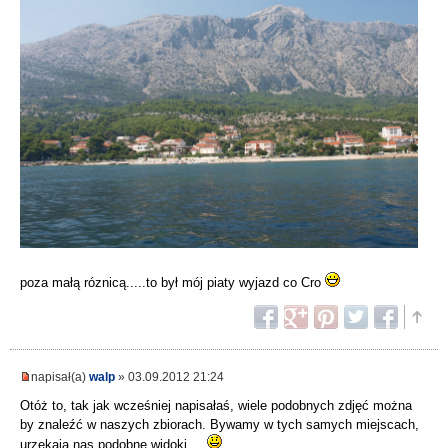
poza małą róznicą.....to był mój piaty wyjazd co Cro
napisał(a)
walp
» 03.09.2012 21:24
Otóż to, tak jak wcześniej napisałaś, wiele podobnych zdjęć można
by znaleźć w naszych zbiorach. Bywamy w tych samych miejscach,
urzekają nas podobne widoki ...