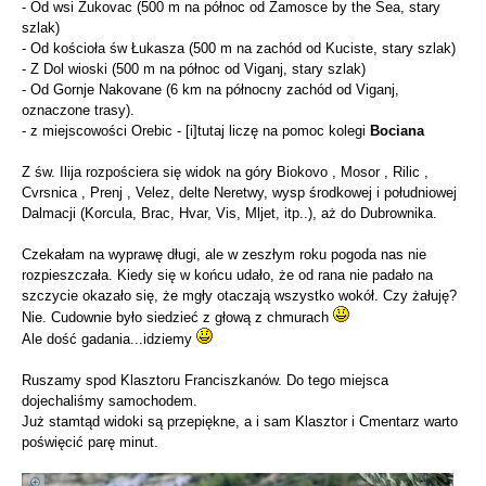
- Od wsi Zukovac (500 m na północ od Zamosce by the Sea, stary
szlak)
- Od kościoła św Łukasza (500 m na zachód od Kuciste, stary szlak)
- Z Dol wioski (500 m na północ od Viganj, stary szlak)
- Od Gornje Nakovane (6 km na północny zachód od Viganj,
oznaczone trasy).
- z miejscowości Orebic - [i]tutaj liczę na pomoc kolegi
Bociana
Z św. Ilija rozpościera się widok na góry Biokovo , Mosor , Rilic ,
Cvrsnica , Prenj , Velez, delte Neretwy, wysp środkowej i południowej
Dalmacji (Korcula, Brac, Hvar, Vis, Mljet, itp..), aż do Dubrownika.
Czekałam na wyprawę długi, ale w zeszłym roku pogoda nas nie
rozpieszczała. Kiedy się w końcu udało, że od rana nie padało na
szczycie okazało się, że mgły otaczają wszystko wokół. Czy żałuję?
Nie. Cudownie było siedzieć z głową z chmurach
Ale dość gadania...idziemy
Ruszamy spod Klasztoru Franciszkanów. Do tego miejsca
dojechaliśmy samochodem.
Już stamtąd widoki są przepiękne, a i sam Klasztor i Cmentarz warto
poświęcić parę minut.