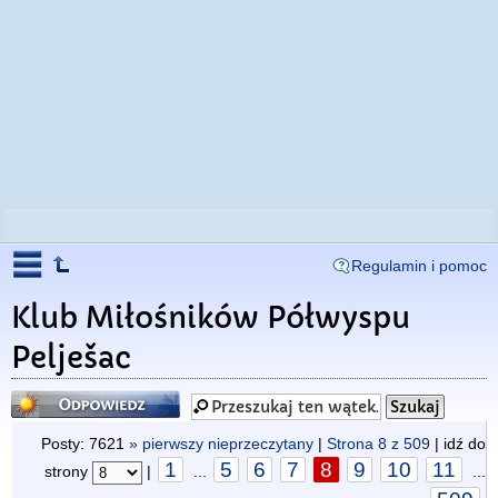
Regulamin i pomoc
Klub Miłośników Półwyspu
Pelješac
Odpowiedz
Posty: 7621
» pierwszy nieprzeczytany
|
Strona
8
z
509
| idź do
1
5
6
7
8
9
10
11
strony
|
...
...