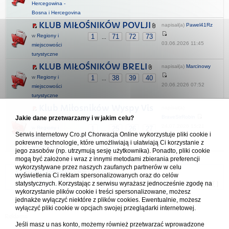
Hercegowina -
Bosna i Hercegovina
KLUB MIŁOŚNIKÓW POVLJI
napisał(a)
Pawel41Rz
w
Regiony i
1
71
72
73
...
03.06.2026 11:45
miejscowości
turystyczne
KLUB MIŁOŚNIKÓW BRELI
napisał(a)
Marcinowy
w
Regiony i
1
38
39
40
...
20.06.2026 07:52
miejscowości
turystyczne
Klub Miłosników Wyspy Vis
napisał(a)
BraveSirRobin
Jakie dane przetwarzamy i w jakim celu?
24.07.2026 15:21
w
Regiony i
1
25
26
27
...
Serwis internetowy Cro.pl Chorwacja Online wykorzystuje pliki cookie i
miejscowości
pokrewne technologie, które umożliwiają i ułatwiają Ci korzystanie z
turystyczne
jego zasobów (np. utrzymują sesję użytkownika). Ponadto, pliki cookie
mogą być założone i wraz z innymi metodami zbierania preferencji
wykorzystywane przez naszych zaufanych partnerów w celu
Forum Chorwacja Online - Cro.pl
wyświetlenia Ci reklam spersonalizowanych oraz do celów
statystycznych. Korzystając z serwisu wyrażasz jednocześnie zgodę na
Usuń ciasteczka
• Strefa czasowa: UTC + 1 (Polska - czas zimowy) [
DST
]
wykorzystanie plików cookie i treści spersonalizowane, możesz
jednakże wyłączyć niektóre z plików cookies. Ewentualnie, możesz
wyłączyć pliki cookie w opcjach swojej przeglądarki internetowej.
Jeśli masz u nas konto, możemy również przetwarzać wprowadzone