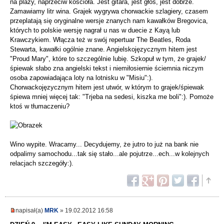
na plaży, naprzeciw kościoła. Jest gitara, jest głos, jest dobrze.
Zamawiamy litr wina. Grajek wygrywa chorwackie szlagiery, czasem
przeplatają się oryginalne wersje znanych nam kawałków Bregovica,
których to polskie wersję nagrał u nas w duecie z Kayą lub
Krawczykiem. Włącza też w swój repertuar The Beatles, Roda
Stewarta, kawałki ogólnie znane. Angielskojęzycznym hitem jest
"Proud Mary", które to szczególnie lubię. Szkopuł w tym, że grajek/
śpiewak słabo zna angielski tekst i niemiłosiernie ściemnia niczym
osoba zapowiadająca loty na lotnisku w "Misiu":).
Chorwackojęzycznym hitem jest utwór, w którym to grajek/śpiewak
śpiewa mniej więcej tak: "Trjeba na sedesi, kiszka me boli":). Pomoże
ktoś w tłumaczeniu?
Wino wypite. Wracamy... Decydujemy, że jutro to już na bank nie
odpalimy samochodu...tak się stało...ale pojutrze...ech...w kolejnych
relacjach szczegóły:).
napisał(a)
MRK
» 19.02.2012 16:58