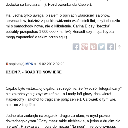
dodatku sa farciarzami:). Pozdrowionka dla Ciebie:).
Ps. Jedna tylko uwaga: pisałem o opiniach właścicieli salonów,
serwisantow, tudzież z punktu widzenia właścicieli flot, czyli chodziło
mi o samochody nowe, nie o kilkuletnie. Carina E czy "beczka"
potrafiły przejechać 1 000 000 km. Twój Renault czy moja Toyota
mogą zapomnieć o takim przebiegu:).
napisał(a)
MRK
» 19.02.2012 02:29
DZIEŃ 7. - ROAD TO NOWHERE
Ciężko było wstać...oj ciężko, szczególnie, że "wieczór fotograficzny"
nie zakończył się zbyt wcześnie...a i mały ból głowy doskwierał.
Papierochy i alkohol to tragiczne połączenie:). Człowiek o tym wie,
ale...co z tego?:p
Jedno oko zerknęło na zegarek, drugie za okno, w myśl prawie-
dokładnego-cytatu "Oczy masz takie niebieskie, a jedno o drugim nic
nie wie". Przekazały impuls do mózgu "Na nogi" i nie było wyjścia.