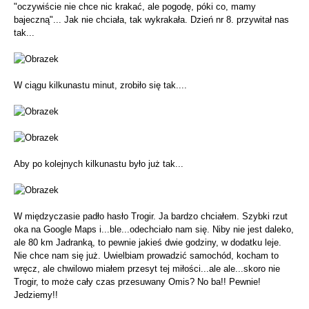
"oczywiście nie chce nic krakać, ale pogodę, póki co, mamy
bajeczną"... Jak nie chciała, tak wykrakała. Dzień nr 8. przywitał nas
tak...
W ciągu kilkunastu minut, zrobiło się tak....
Aby po kolejnych kilkunastu było już tak...
W międzyczasie padło hasło Trogir. Ja bardzo chciałem. Szybki rzut
oka na Google Maps i...ble...odechciało nam się. Niby nie jest daleko,
ale 80 km Jadranką, to pewnie jakieś dwie godziny, w dodatku leje.
Nie chce nam się już. Uwielbiam prowadzić samochód, kocham to
wręcz, ale chwilowo miałem przesyt tej miłości...ale ale...skoro nie
Trogir, to może cały czas przesuwany Omis? No ba!! Pewnie!
Jedziemy!!