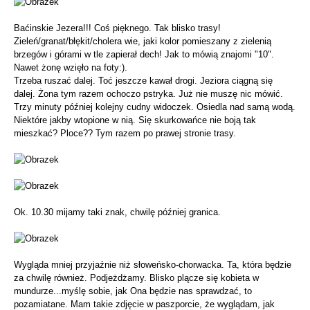
Baćinskie Jezera!!! Coś pięknego. Tak blisko trasy!
Zieleń/granat/błękit/cholera wie, jaki kolor pomieszany z zielenią
brzegów i górami w tle zapierał dech! Jak to mówią znajomi "10".
Nawet żonę wzięło na foty:).
Trzeba ruszać dalej. Toć jeszcze kawał drogi. Jeziora ciągną się
dalej. Żona tym razem ochoczo pstryka. Już nie muszę nic mówić.
Trzy minuty później kolejny cudny widoczek. Osiedla nad samą wodą.
Niektóre jakby wtopione w nią. Się skurkowańce nie boją tak
mieszkać? Ploce?? Tym razem po prawej stronie trasy.
Ok. 10.30 mijamy taki znak, chwilę później granica.
Wygląda mniej przyjaźnie niż słoweńsko-chorwacka. Ta, która będzie
za chwilę również. Podjeżdżamy. Blisko plącze się kobieta w
mundurze...myślę sobie, jak Ona będzie nas sprawdzać, to
pozamiatane. Mam takie zdjęcie w paszporcie, że wyglądam, jak