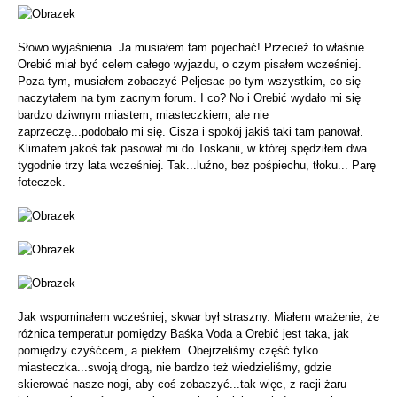
Słowo wyjaśnienia. Ja musiałem tam pojechać! Przecież to właśnie
Orebić miał być celem całego wyjazdu, o czym pisałem wcześniej.
Poza tym, musiałem zobaczyć Peljesac po tym wszystkim, co się
naczytałem na tym zacnym forum. I co? No i Orebić wydało mi się
bardzo dziwnym miastem, miasteczkiem, ale nie
zaprzeczę...podobało mi się. Cisza i spokój jakiś taki tam panował.
Klimatem jakoś tak pasował mi do Toskanii, w której spędziłem dwa
tygodnie trzy lata wcześniej. Tak...luźno, bez pośpiechu, tłoku... Parę
foteczek.
Jak wspominałem wcześniej, skwar był straszny. Miałem wrażenie, że
różnica temperatur pomiędzy Baśka Voda a Orebić jest taka, jak
pomiędzy czyśćcem, a piekłem. Obejrzeliśmy część tylko
miasteczka...swoją drogą, nie bardzo też wiedzieliśmy, gdzie
skierować nasze nogi, aby coś zobaczyć...tak więc, z racji żaru