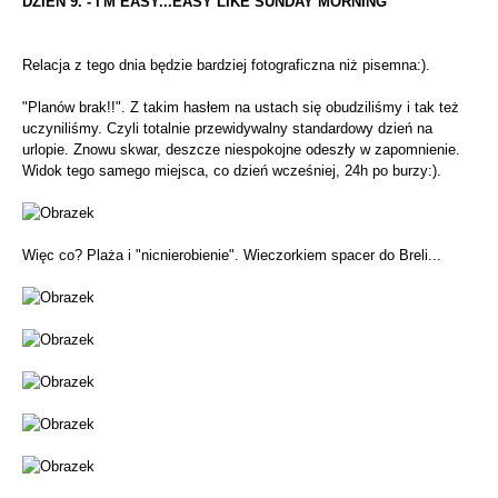
DZIEŃ 9. - I'M EASY...EASY LIKE SUNDAY MORNING
Relacja z tego dnia będzie bardziej fotograficzna niż pisemna:).
"Planów brak!!". Z takim hasłem na ustach się obudziliśmy i tak też
uczyniliśmy. Czyli totalnie przewidywalny standardowy dzień na
urlopie. Znowu skwar, deszcze niespokojne odeszły w zapomnienie.
Widok tego samego miejsca, co dzień wcześniej, 24h po burzy:).
Więc co? Plaża i "nicnierobienie". Wieczorkiem spacer do Breli...