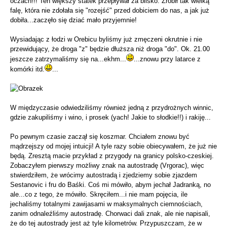
oczach!!! Ten większy statek przepływał za blisko. Zrobił tak wielką
falę, która nie zdołała się "rozejść" przed dobiciem do nas, a jak już
dobiła...zaczęło się dziać mało przyjemnie!
Wysiadając z łodzi w Orebicu byliśmy już zmęczeni okrutnie i nie
przewidujący, że droga "z" będzie dłuższa niż droga "do". Ok. 21.00
jeszcze zatrzymaliśmy się na...ekhm...
...znowu przy latarce z
komórki itd.
...
W międzyczasie odwiedziliśmy również jedną z przydrożnych winnic,
gdzie zakupiliśmy i wino, i prosek (yach! Jakie to słodkie!!) i rakiję...
Po pewnym czasie zaczął się koszmar. Chciałem znowu być
mądrzejszy od mojej intuicji! A tyle razy sobie obiecywałem, że już nie
będą. Zresztą macie przykład z przygody na granicy polsko-czeskiej.
Zobaczyłem pierwszy możliwy znak na autostradę (Vrgorac), więc
stwierdziłem, że wrócimy autostradą i zjedziemy sobie zjazdem
Sestanovic i fru do Baśki. Coś mi mówiło, abym jechał Jadranką, no
ale...co z tego, że mówiło. Skręciłem...i nie mam pojęcia, ile
jechaliśmy totalnymi zawijasami w maksymalnych ciemnościach,
zanim odnaleźliśmy autostradę. Chorwaci dali znak, ale nie napisali,
że do tej autostrady jest aż tyle kilometrów. Przypuszczam, że w