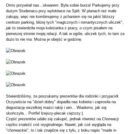
Omis przywitał nas...skwarem. Była sobie burza! Parkujemy przy
dużym Studenacu przy wylotówce na Split. W planach też małe
zakupy, więc nie kombinujemy z pchaniem się na jakiś bliższy
centrum parking, bliżej tych "magicznych i romantycznych uliczek",
jak to stwierdziła moja koleżanka z pracy, o czym pisałem na
pierwszej stronie mojej relacji. A tak w ogóle, uliczek tych, to tam za
dużo to nie ma. Można je obejść w godzinę.
Stwierdziliśmy, że poszukamy prezentów dla rodzinki i przyjaciół.
Oczywiście na "dzień dobry" dopadła nas kobieta i zaprosiła na
degustację wszelkiej maści rakiji i win... Wiadomo, jak się
skończyła... Portfel lżejszy-plecak cięższy:).
Część prezentów udało się zakupić, jednak również na Chorwacji
ciężko znaleźć coś oryginalnego. Nawet, jak coś wygląda na
"chorwackie", to i tak znajdzie się z tyłu, z boku napis "made in