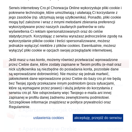
Serwis internetowy Cro.pl Chorwacja Online wykorzystuje pliki cookie i
pokrewne technologie, które umożliwiają i ułatwiają Ci korzystanie z
jego zasobów (np. utrzymują sesję użytkownika). Ponadto, pliki cookie
mogą być założone i wraz z innymi metodami zbierania preferencji
wykorzystywane przez naszych zaufanych partnerów w celu
wyświetlenia Ci reklam spersonalizowanych oraz do celów
statystycznych. Korzystając z serwisu wyrażasz jednocześnie zgodę na
wykorzystanie plików cookie i treści spersonalizowane, możesz
jednakże wyłączyć niektóre z plików cookies. Ewentualnie, możesz
wyłączyć pliki cookie w opcjach swojej przeglądarki internetowej.
Jeśli masz u nas konto, możemy również przetwarzać wprowadzone
Podobne tematy
przez Ciebie dane, które zostały zapisane w Twoim profilu (e-mail oraz
Ostatni post
nick użytkownika są niezbędne do posiadania konta, pozostałe dane
Orebic dla nudystow?
napisał(a)
maniut
są wprowadzane dobrowolnie). Nie musisz się jednak martwić,
02.07.2025 14:43
w
Naturystyczna Chorwacja
jakiekolwiek dane wprowadzone przez Ciebie do bazy cro.pl nie będą
bez Twojej zgody przekazane innym podmiotom (poza sytuacjami,
Samochodem na 1 raz do
napisał(a)
Michał0404
które są wymagane przez prawo) i służą jedynie do korzystania z
Orebić
serwisu cro.pl. Nie odsprzedamy więc Twojego e-maila ani innej
04.09.2023 17:18
zapisanej w profilu danej żadnemu zewnętrznemu podmiotowi.
w
Samochodem - trasy, noclegi,
1
2
3
Szczegółowe informacje znajdziesz w
polityce prywatności
oraz
przepisy, uwagi
Regulaminie.
Apartament Surjak Orebić
napisał(a)
robpiwcio
w
Regiony i miejscowości turystyczne
ustawienia cookies
akceptuję, przejdź do serwisu
07.02.2023 16:04
Apartamenty w Orebic -
napisał(a)
Michał0404