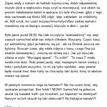
Zapas wody z sokiem do lodówki turystycznej, dobór odpowiedniej
muzyki (dziś w większości moja, czyli ta mocniejsza), rzut okiem na
poziom naładowania baterii w aparacie (co było kluczowe, gdyż z tego
dnia zachowało się blisko 500 zdjęć, więc zakładam, że zrobiliśmy
ok. 600 sztuk, bo część krzywych/rozmytych/bez żadnej wartości
staraliśmy się na bieżąco usuwać), kluczyki w dłoń i...jazda!
Było jakoś przed 09.00. Na całe szczęście "wiatowaliśmy" się, więc
zawsze samochód witał nas miłych chłodem. Ruszamy. Część trasy
już widzieliśmy, gdyż jechaliśmy nią już...ale za Drvenik jeszcze nie
byliśmy. Rzucam żonie, aby robiła zdjęcia z trasy, czego Ona już
totalnie nienawidziła:)...zresztą nie dziwię się:). Jak już słyszała
zdania w stylu: "Wyciągnij aparat", "Tu zrób!!", "To masz?" miała
serdecznie dość. Robi prawo jazdy, więc następnym razem siedzę z
boku i pstrykam wszystko, co mi się tylko spodoba...więc pewnie
będę musiał mieć dwie karty na chociażby taki dzień, który to właśnie
staram się opisać.
W pewnym momencie noga na hamulec!!! Nie ma szans teraz, aby
spokojnie przejechać. Bez fotek? NEIN!!! Samochód na pobocze,
akurat się kawałek trafił i już trzaskam, już napieram na obiektyw!!
Naszym oczom ukazał się taki widoczek!!! No klękajcie narody!!!!