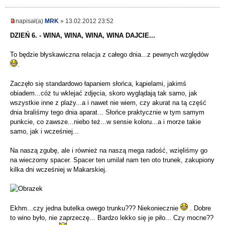
napisał(a)
MRK
» 13.02.2012 23:52
DZIEŃ 6. - WINA, WINA, WINA, WINA DAJCIE...
To będzie błyskawiczna relacja z całego dnia...z pewnych względów
.
Zaczęło się standardowo łapaniem słońca, kąpielami, jakimś
obiadem...cóż tu wklejać zdjęcia, skoro wyglądają tak samo, jak
wszystkie inne z plaży...a i nawet nie wiem, czy akurat na tą część
dnia braliśmy tego dnia aparat... Słońce praktycznie w tym samym
punkcie, co zawsze...niebo też...w sensie koloru...a i morze takie
samo, jak i wcześniej...
Na naszą zgubę, ale i również na naszą mega radość, wzięliśmy go
na wieczorny spacer. Spacer ten umilał nam ten oto trunek, zakupiony
kilka dni wcześniej w Makarskiej.
Ekhm...czy jedna butelka owego trunku??? Niekoniecznie
. Dobre
to wino było, nie zaprzeczę... Bardzo lekko się je piło... Czy mocne??