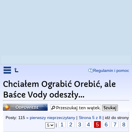
Regulamin i pomoc
Chciałem Ograbić Orebić, ale
Baśce Vody odeszły...
Odpowiedz
Posty: 115
» pierwszy nieprzeczytany
|
Strona
5
z
8
| idź do strony
1
2
3
4
5
6
7
8
|