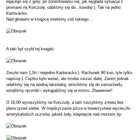
lejącego się z góry, po zorientowaniu się, jak wygląda sytuacja z
promami na Korczulę, udaliśmy się do...konoby:). Tak na jedno
Karlovacko.
Nad głowami w knajpce mieliśmy coś takiego...
A taki był szyld tej knajpki
Zeszło nam 1,5h i niejedno Karlovacko:). Rachunek 80 kun, tyle tylko
napiszę:). Ciężko było wstać, ale trzeba ruszać dalej. Zanim jednak
udaliśmy się na wodną taksówkę, wróciliśmy się do samochodu,
wzięliśmy ręczniki i wykąpaliśmy się w morzu. Zbawienie!!
O 16.00 wyruszyliśmy na Korczulę, a tam ruszyliśmy znowu bez
planu przed siebie. W międzyczasie pizza w towarzystwie wycieczki
amerykańskich uczniów, jakieś lody, klapnięcie nad morzem itp.