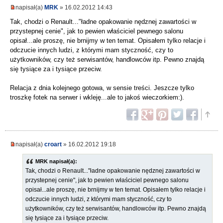
napisał(a)
MRK
» 16.02.2012 14:43
Tak, chodzi o Renault..."ładne opakowanie nędznej zawartości w
przystepnej cenie", jak to pewien właściciel pewnego salonu
opisał...ale proszę, nie brnijmy w ten temat. Opisałem tylko relacje i
odczucie innych ludzi, z którymi mam styczność, czy to
użytkowników, czy też serwisantów, handlowców itp. Pewno znajdą
się tysiące za i tysiące przeciw.
Relacja z dnia kolejnego gotowa, w sensie treści. Jeszcze tylko
troszkę fotek na serwer i wkleję...ale to jakoś wieczorkiem:).
napisał(a)
croart
» 16.02.2012 19:18
MRK napisał(a):
Tak, chodzi o Renault..."ładne opakowanie nędznej zawartości w
przystepnej cenie", jak to pewien właściciel pewnego salonu
opisał...ale proszę, nie brnijmy w ten temat. Opisałem tylko relacje i
odczucie innych ludzi, z którymi mam styczność, czy to
użytkowników, czy też serwisantów, handlowców itp. Pewno znajdą
się tysiące za i tysiące przeciw.