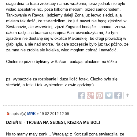
ciągu dnia ta trasa zrobiłaby na nas wrażenie, teraz jednak nie było
widać absolutnie nic, poza kilkoma metrami przed samochodem.
Tankowanie w Ravca i jedziemy dalej! Żona już ledwo siedzi, a ja
miałem tak dość, że stwierdziłem, że już nawet nie będę zjeżdżał w
Sestanovic, ale wcześniej, zjazd Zagvozd bodajże...taaaaa...znowu
dałem radę...na bramce uprzejma Pani oświadczyła mi, że tym
zjazdem nie dostanę się w okolice Makarskiej, bo drogi prowadzą w
głąb lądu, a nie nad morze. Na całe szczęście było już tak późno, że
za mną nie zrobiła się kolejka, więc mogłem cofnąć i nawrócić.
Cholernie późno byliśmy w Baśce...padając plackiem na łóżko.
ps. wybaczcie za rozpisanie i dużą ilość fotek. Ciężko było się
streścić, a fotki i tak wybierałem z dwie godziny:).
napisał(a)
MRK
» 19.02.2012 12:09
DZIEŃ 8. - TRJEBA NA SEDESI, KISZKA ME BOLI
No to mamy mały zonk... Wracając z Korczuli żona stwierdziła, że