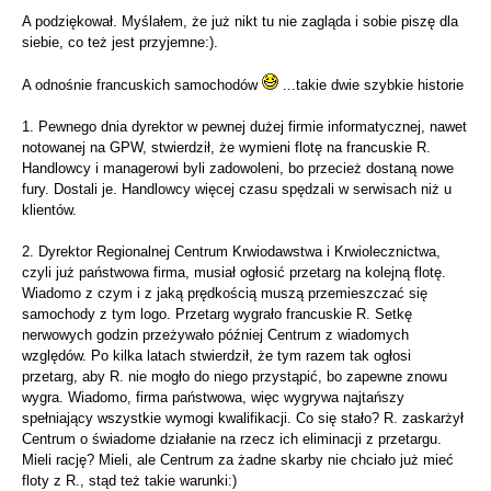
A podziękował. Myślałem, że już nikt tu nie zagląda i sobie piszę dla
siebie, co też jest przyjemne:).
A odnośnie francuskich samochodów
...takie dwie szybkie historie
1. Pewnego dnia dyrektor w pewnej dużej firmie informatycznej, nawet
notowanej na GPW, stwierdził, że wymieni flotę na francuskie R.
Handlowcy i managerowi byli zadowoleni, bo przecież dostaną nowe
fury. Dostali je. Handlowcy więcej czasu spędzali w serwisach niż u
klientów.
2. Dyrektor Regionalnej Centrum Krwiodawstwa i Krwiolecznictwa,
czyli już państwowa firma, musiał ogłosić przetarg na kolejną flotę.
Wiadomo z czym i z jaką prędkością muszą przemieszczać się
samochody z tym logo. Przetarg wygrało francuskie R. Setkę
nerwowych godzin przeżywało później Centrum z wiadomych
względów. Po kilka latach stwierdził, że tym razem tak ogłosi
przetarg, aby R. nie mogło do niego przystąpić, bo zapewne znowu
wygra. Wiadomo, firma państwowa, więc wygrywa najtańszy
spełniający wszystkie wymogi kwalifikacji. Co się stało? R. zaskarżył
Centrum o świadome działanie na rzecz ich eliminacji z przetargu.
Mieli rację? Mieli, ale Centrum za żadne skarby nie chciało już mieć
floty z R., stąd też takie warunki:)