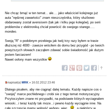
Nie chcąc brnąć w ten temat... ale.... jako właściciel kolejnego już
auta "nędznej zawartości" znam nieszczęśnika, który służbowo
obdarowany został avensisem (tak jak i kilku jego kolegów), po serii
problemów z elektroniką chciał powrócić do swojego starego.....
mondeo.
Swoją "R" o podobnym przebiegu jak twój trzy razy byłem w trasie
dłuższej niż 4000 - zawsze wróciłem do domu bez przygód - po twoich
powyższych słowach zacząłem zdawać sobie świadomość jak dużym
jestem farciarzem!
Nawet osłony mam wszystkie
napisał(a)
MRK
» 16.02.2012 23:46
Dlatego pisałem, aby nie ciągnąć dalej tematu. Każdy napisze cos o
"swojej" marce pochlebnego i zrobi sie z tego temat motoryzacyjny.
Przytoczylem znane mi przypadki, na podstawie których wyciagnalem
wnioski...i teraz każdy tak moze...i pewno każdy wyciągnie inne. Na
całe szczescie mamy wolność wyboru, więc...
...a niektórzy w