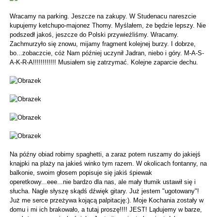
Wracamy na parking. Jeszcze na zakupy. W Studenacu nareszcie
kupujemy ketchupo-majonez Thomy. Myślałem, że będzie lepszy. Nie
podszedł jakoś, jeszcze do Polski przywieźliśmy. Wracamy.
Zachmurzyło się znowu, mijamy fragment kolejnej burzy. I dobrze,
bo...zobaczcie, cóż Nam później uczynił Jadran, niebo i góry. M-A-S-
A-K-R-A!!!!!!!!!!!! Musiałem się zatrzymać. Kolejne zaparcie dechu.
Na późny obiad robimy spaghetti, a zaraz potem ruszamy do jakiejś
knajpki na plaży na jakieś winko tym razem. W okolicach fontanny, na
balkonie, swoim głosem popisuje się jakiś śpiewak
operetkowy...eee...nie bardzo dla nas, ale mały tłumik ustawił się i
słucha. Nagle słyszę skądś dźwięk gitary. Już jestem "ugotowany"!
Już me serce przeżywa kojącą palpitację:). Moje Kochania zostały w
domu i mi ich brakowało, a tutaj proszę!!!! JEST! Lądujemy w barze,