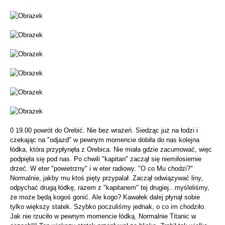
0 19.00 powrót do Orebić. Nie bez wrażeń. Siedząc już na łodzi i
czekając na "odjazd" w pewnym momencie dobiła do nas kolejna
łódka, która przypłynęła z Orebica. Nie miała gdzie zacumować, więc
podpięła się pod nas. Po chwili "kapitan" zaczął się niemiłosiernie
drzeć. W eter "powietrzny" i w eter radiowy. "O co Mu chodzi?"
Normalnie, jakby mu ktoś pięty przypalał. Zaczął odwiązywać liny,
odpychać drugą łódkę, razem z "kapitanem" tej drugiej...myśleliśmy,
że może będą kogoś gonić. Ale kogo? Kawałek dalej płynął sobie
tylko większy statek. Szybko poczuliśmy jednak, o co im chodziło.
Jak nie rzuciło w pewnym momencie łódką. Normalnie Titanic w