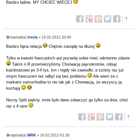
Bardzo ładnie. MY CHCIEĆ WIECEJ
napisał(a)
trevia
» 15.02.2012 20:40
Bardzo fajna relacja
Chętnie zasiądę na dłużej
Tylko w kwestii francuskich aut pozwolę sobie mieć odmienne zdanie
Takim n R przemierzyliśmy Chorwację pięciokrotnie, robiąc
każdorazowo po 3-4 tys, km i nigdy nie zawiodło, a szósty raz już
innym francuzem też odbyl się bez problemu
Ale wiem że z
markami samochodów to nie tak jak z Chorwacją, że wszyscy ją
kochają
Nocny Split piękny, mnie było dane zobaczyć go tylko za dnia, choć
raz o 4 rano
napisał(a)
MRK
» 16.02.2012 01:26