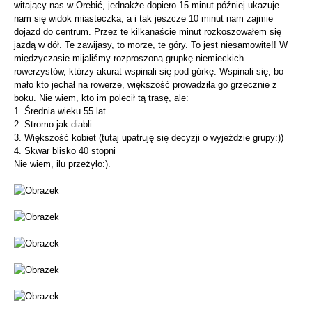
witający nas w Orebić, jednakże dopiero 15 minut później ukazuje
nam się widok miasteczka, a i tak jeszcze 10 minut nam zajmie
dojazd do centrum. Przez te kilkanaście minut rozkoszowałem się
jazdą w dół. Te zawijasy, to morze, te góry. To jest niesamowite!! W
międzyczasie mijaliśmy rozproszoną grupkę niemieckich
rowerzystów, którzy akurat wspinali się pod górkę. Wspinali się, bo
mało kto jechał na rowerze, większość prowadziła go grzecznie z
boku. Nie wiem, kto im polecił tą trasę, ale:
1. Średnia wieku 55 lat
2. Stromo jak diabli
3. Większość kobiet (tutaj upatruję się decyzji o wyjeździe grupy:))
4. Skwar blisko 40 stopni
Nie wiem, ilu przeżyło:).