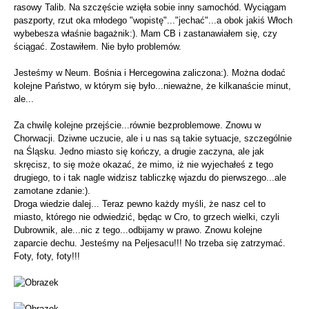
rasowy Talib. Na szczęście wzięła sobie inny samochód. Wyciągam
paszporty, rzut oka młodego "wopistę"..."jechać"...a obok jakiś Włoch
wybebesza właśnie bagażnik:). Mam CB i zastanawiałem się, czy
ściągać. Zostawiłem. Nie było problemów.
Jesteśmy w Neum. Bośnia i Hercegowina zaliczona:). Można dodać
kolejne Państwo, w którym się było...nieważne, że kilkanaście minut,
ale...
Za chwilę kolejne przejście...równie bezproblemowe. Znowu w
Chorwacji. Dziwne uczucie, ale i u nas są takie sytuacje, szczególnie
na Śląsku. Jedno miasto się kończy, a drugie zaczyna, ale jak
skręcisz, to się może okazać, że mimo, iż nie wyjechałeś z tego
drugiego, to i tak nagle widzisz tabliczkę wjazdu do pierwszego...ale
zamotane zdanie:).
Droga wiedzie dalej... Teraz pewno każdy myśli, że nasz cel to
miasto, którego nie odwiedzić, będąc w Cro, to grzech wielki, czyli
Dubrownik, ale...nic z tego...odbijamy w prawo. Znowu kolejne
zaparcie dechu. Jesteśmy na Peljesacu!!! No trzeba się zatrzymać.
Foty, foty, foty!!!