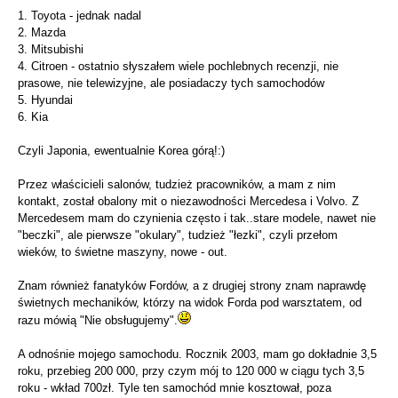
1. Toyota - jednak nadal
2. Mazda
3. Mitsubishi
4. Citroen - ostatnio słyszałem wiele pochlebnych recenzji, nie
prasowe, nie telewizyjne, ale posiadaczy tych samochodów
5. Hyundai
6. Kia
Czyli Japonia, ewentualnie Korea górą!:)
Przez właścicieli salonów, tudzież pracowników, a mam z nim
kontakt, został obalony mit o niezawodności Mercedesa i Volvo. Z
Mercedesem mam do czynienia często i tak..stare modele, nawet nie
"beczki", ale pierwsze "okulary", tudzież "łezki", czyli przełom
wieków, to świetne maszyny, nowe - out.
Znam również fanatyków Fordów, a z drugiej strony znam naprawdę
świetnych mechaników, którzy na widok Forda pod warsztatem, od
razu mówią "Nie obsługujemy".
A odnośnie mojego samochodu. Rocznik 2003, mam go dokładnie 3,5
roku, przebieg 200 000, przy czym mój to 120 000 w ciągu tych 3,5
roku - wkład 700zł. Tyle ten samochód mnie kosztował, poza