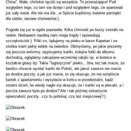
China". Małe, chińskie rączki są wszędzie. To przerażające! Pod
względem tego, co tam się dzieje i pod względem tego, że opanowali
już cały świat. Ale nie ma źle...w Splicie kupiliśmy świetne pamiątki
dla siebie, rasowe chorwackie:).
Pogoda się już w ogóle poprawiła. Kilka chmurek po burzy zostało na
niebie. Niebawem narobią nam mega frajdy i spowodują
szczękościsk:). Póki co, lądujemy na piwku w barze Kapetan i ze
stolika mam pełny widok na twierdze. Obmyślamy, po jakie prezenty
się jeszcze wrócimy, wypisujemy kartki, kolejne fotki do albumu
dochodzą, oglądamy zakupione wcześniej rakijki np. w butelce w
kształcie gitary itp. Takie "logistyczne" piwko... btw, też tak macie, że
bardzo chcecie wysłać kartki do Polski, ale jakoś zawsze nie macie
po drodze poczty, a jak już macie, to się okazuje, że nie wzięliście
kartek z apartamentu i wysyłacie w końcu w przedostatni, bądź
ostatni dzień, bo wtedy nagle się okazuje, że i kartki są w plecaki, a i
poczta zawsze była po drodze? Ale i tak później oskarżycie
opieszałość poczty...czy to polskiej, czy też miejscowej?:)