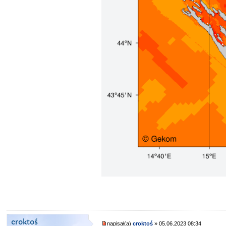
croktoś
napisał(a)
croktoś
» 05.06.2023 08:34