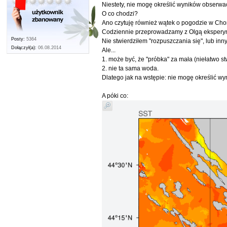
Niestety, nie mogę określić wyników obserwac
O co chodzi?
Ano czytuję również wątek o pogodzie w Cho
Codziennie przeprowadzamy z Olgą eksperym
Posty:
5364
Nie stwierdziłem "rozpuszczania się", lub in
Dołączył(a):
06.08.2014
Ale...
1. może być, że "próbka" za mała (niełatwo s
2. nie ta sama woda.
Dlatego jak na wstępie: nie mogę określić w
A póki co: