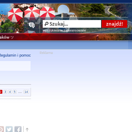
wyszukiwanie zaawansowane
niaków ツ
Regulamin i pomoc
...
2
3
4
5
14