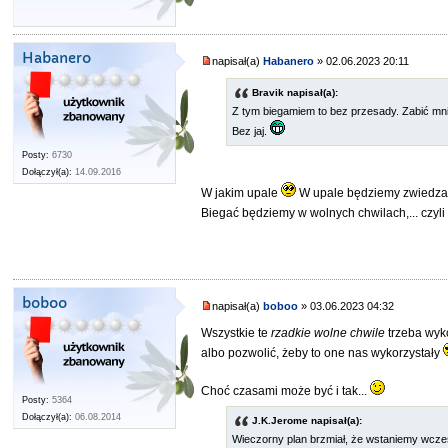
Habanero
napisał(a)
Habanero
» 02.06.2023 20:11
Bravik napisał(a):
Z tym biegamiem to bez przesady. Zabić mn
Bez jaj.
Posty:
6730
Dołączył(a):
14.09.2016
W jakim upale
W upale będziemy zwiedz
Biegać będziemy w wolnych chwilach,... czyli
boboo
napisał(a)
boboo
» 03.06.2023 04:32
Wszystkie te
rzadkie wolne chwile
trzeba wyk
albo pozwolić, żeby to one nas wykorzystały
Choć czasami może być i tak...
Posty:
5364
Dołączył(a):
06.08.2014
J.K.Jerome napisał(a):
Wieczorny plan brzmiał, że wstaniemy wczes