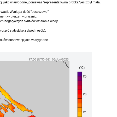
ji jako wiarygodne, ponieważ "reprezentatywna próbka" jest zbyt mała.
rwacji. Wygląda dość "deszczowo".
ent -> bierzemy prysznic.
nych negatywnych skutków działania wody.
tworzyć statystykę z dwóch osób);
yników obserwacji jako wiarygodne.