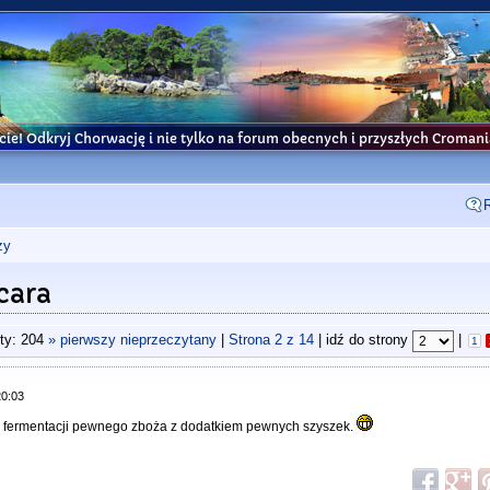
cie! Odkryj Chorwację i nie tylko na forum obecnych i przyszłych Croma
ży
cara
ty: 204
» pierwszy nieprzeczytany
|
Strona
2
z
14
| idź do strony
|
1
20:03
su fermentacji pewnego zboża z dodatkiem pewnych szyszek.