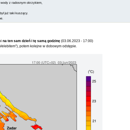
o wody z radosnym okrzykiem,
był już taki kuszący.
ne.
ni
na ten sam dzień i tę samą godzinę
(03.06.2023 - 17:00)
m Velebitem"), potem kolejne w dobowym odstępie.