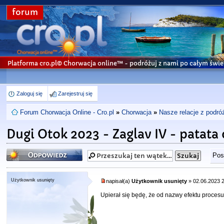
forum
Platforma cro.pl© Chorwacja online™
- podróżuj z nami po całym świe
Zaloguj się
Zarejestruj się
Forum Chorwacja Online - Cro.pl
»
Chorwacja
»
Nasze relacje z podró
Dugi Otok 2023 - Zaglav IV - patata 
Odpowiedz
Pos
Użytkownik usunięty
napisał(a)
Użytkownik usunięty
» 02.06.2023 
Upierał się będę, że od nazwy efektu proce