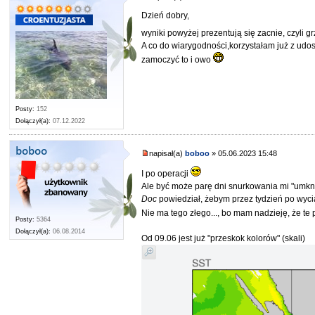
Dzień dobry,
wyniki powyżej prezentują się zacnie, czyli 
A co do wiarygodności,korzystałam już z udos
zamoczyć to i owo
Posty:
152
Dołączył(a):
07.12.2022
boboo
napisał(a)
boboo
» 05.06.2023 15:48
I po operacji
Ale być może parę dni snurkowania mi "umkn
Doc
powiedział, żebym przez tydzień po wycią
Nie ma tego złego..., bo mam nadzieję, że te
Posty:
5364
Dołączył(a):
06.08.2014
Od 09.06 jest już "przeskok kolorów" (skali)