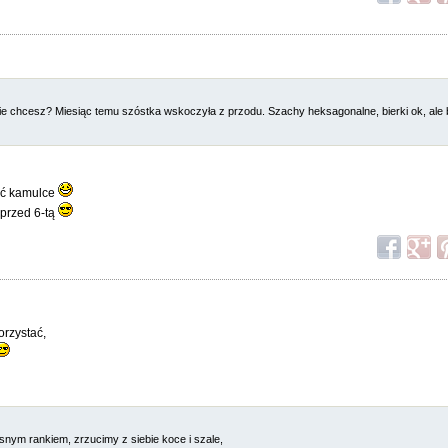
ie chcesz? Miesiąc temu szóstka wskoczyła z przodu. Szachy heksagonalne, bierki ok, ale 
ać kamulce
 przed 6-tą
orzystać,
nym rankiem, zrzucimy z siebie koce i szale,