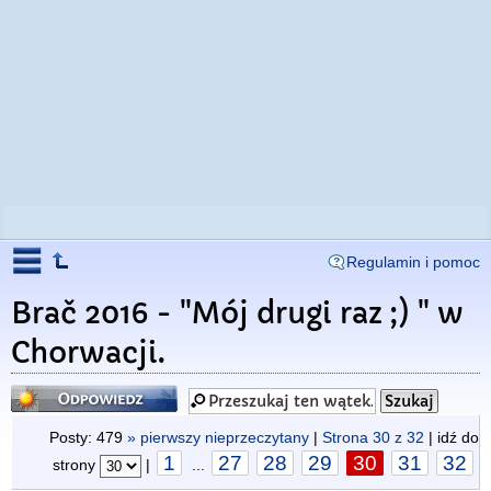
Regulamin i pomoc
Brač 2016 - "Mój drugi raz ;) " w
Chorwacji.
Odpowiedz
Posty: 479
» pierwszy nieprzeczytany
|
Strona
30
z
32
| idź do
1
27
28
29
30
31
32
strony
|
...