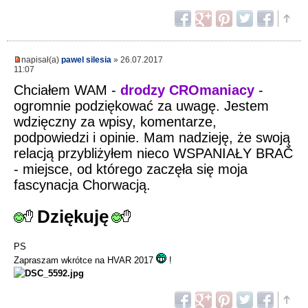
napisał(a)
pawel silesia
» 26.07.2017
11:07
Chciałem WAM -
drodzy CROmaniacy
-
ogromnie podziękować za uwagę. Jestem
wdzięczny za wpisy, komentarze,
podpowiedzi i opinie. Mam nadzieję, że swoją
relacją przybliżyłem nieco WSPANIAŁY BRAČ
- miejsce, od którego zaczęła się moja
fascynacja Chorwacją.
Dziękuję
PS
Zapraszam wkrótce na HVAR 2017
!