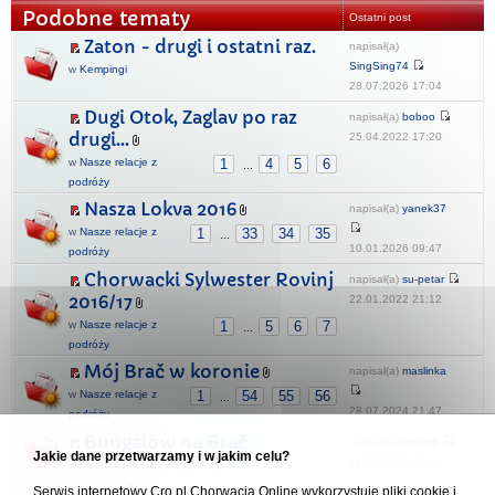
Podobne tematy
Ostatni post
Zaton - drugi i ostatni raz.
napisał(a)
SingSing74
w
Kempingi
28.07.2026 17:04
Dugi Otok, Zaglav po raz
napisał(a)
boboo
drugi...
25.04.2022 17:20
w
Nasze relacje z
1
4
5
6
...
podróży
Nasza Lokva 2016
napisał(a)
yanek37
w
Nasze relacje z
1
33
34
35
...
10.01.2026 09:47
podróży
Chorwacki Sylwester Rovinj
napisał(a)
su-petar
2016/17
22.01.2022 21:12
w
Nasze relacje z
1
5
6
7
...
podróży
Mój Brač w koronie
napisał(a)
maslinka
w
Nasze relacje z
1
54
55
56
...
28.07.2024 21:47
podróży
Bungalow na Brač
napisał(a)
mchrob
Jakie dane przetwarzamy i w jakim celu?
11.09.2021 20:46
w
Apartamenty, hotele, pokoje
Brac kempingi
Serwis internetowy Cro.pl Chorwacja Online wykorzystuje pliki cookie i
napisał(a)
gusia-s