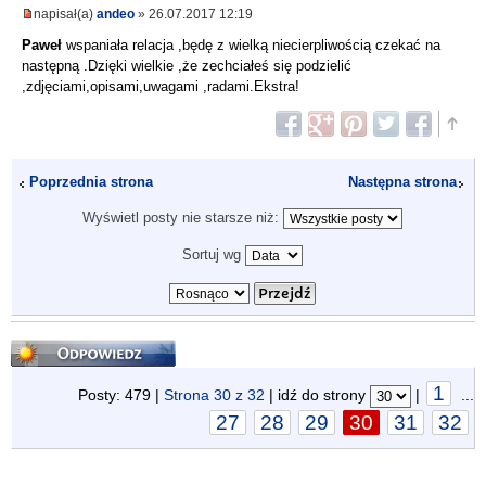
napisał(a)
andeo
» 26.07.2017 12:19
Paweł
wspaniała relacja ,będę z wielką niecierpliwością czekać na
następną .Dzięki wielkie ,że zechciałeś się podzielić
,zdjęciami,opisami,uwagami ,radami.Ekstra!
Poprzednia strona
Następna strona
Wyświetl posty nie starsze niż:
Sortuj wg
Odpowiedz
1
Posty: 479 |
Strona
30
z
32
| idź do strony
|
...
27
28
29
30
31
32