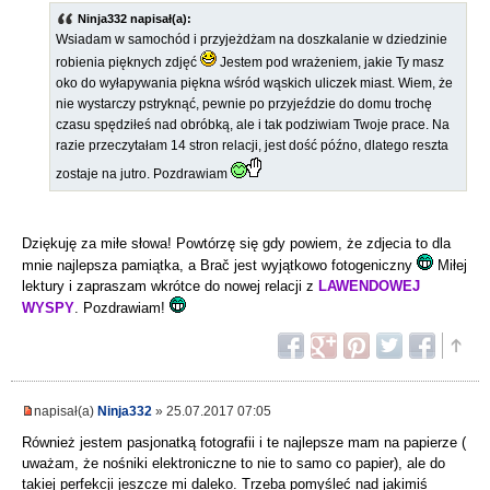
Ninja332 napisał(a):
Wsiadam w samochód i przyjeżdżam na doszkalanie w dziedzinie
robienia pięknych zdjęć
Jestem pod wrażeniem, jakie Ty masz
oko do wyłapywania piękna wśród wąskich uliczek miast. Wiem, że
nie wystarczy pstryknąć, pewnie po przyjeździe do domu trochę
czasu spędziłeś nad obróbką, ale i tak podziwiam Twoje prace. Na
razie przeczytałam 14 stron relacji, jest dość późno, dlatego reszta
zostaje na jutro. Pozdrawiam
Dziękuję za miłe słowa! Powtórzę się gdy powiem, że zdjecia to dla
mnie najlepsza pamiątka, a Brač jest wyjątkowo fotogeniczny
Miłej
lektury i zapraszam wkrótce do nowej relacji z
LAWENDOWEJ
WYSPY
. Pozdrawiam!
napisał(a)
Ninja332
» 25.07.2017 07:05
Również jestem pasjonatką fotografii i te najlepsze mam na papierze (
uważam, że nośniki elektroniczne to nie to samo co papier), ale do
takiej perfekcji jeszcze mi daleko. Trzeba pomyśleć nad jakimiś