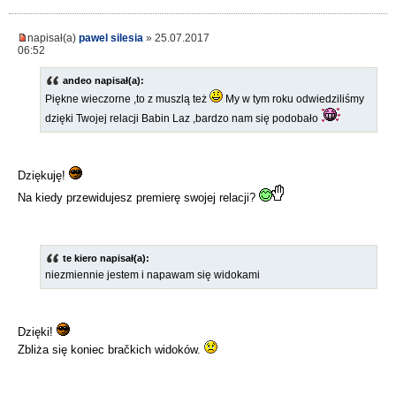
napisał(a)
pawel silesia
» 25.07.2017
06:52
andeo napisał(a):
Piękne wieczorne ,to z muszlą też
My w tym roku odwiedziliśmy
dzięki Twojej relacji Babin Laz ,bardzo nam się podobało
Dziękuję!
Na kiedy przewidujesz premierę swojej relacji?
te kiero napisał(a):
niezmiennie jestem i napawam się widokami
Dzięki!
Zbliża się koniec bračkich widoków.