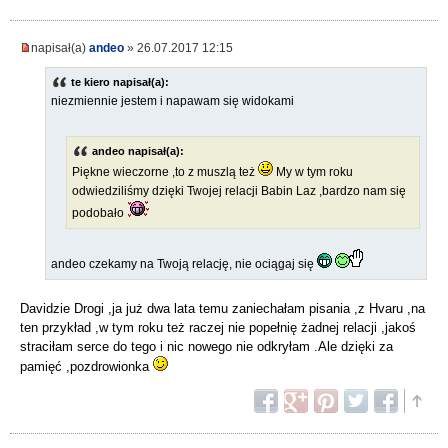
napisał(a)
andeo
» 26.07.2017 12:15
te kiero napisał(a):
niezmiennie jestem i napawam się widokami
andeo napisał(a):
Piękne wieczorne ,to z muszlą też
My w tym roku
odwiedziliśmy dzięki Twojej relacji Babin Laz ,bardzo nam się
podobało
andeo czekamy na Twoją relację, nie ociągaj się
Davidzie Drogi ,ja już dwa lata temu zaniechałam pisania ,z Hvaru ,na
ten przykład ,w tym roku też raczej nie popełnię żadnej relacji ,jakoś
straciłam serce do tego i nic nowego nie odkryłam .Ale dzięki za
pamięć ,pozdrowionka