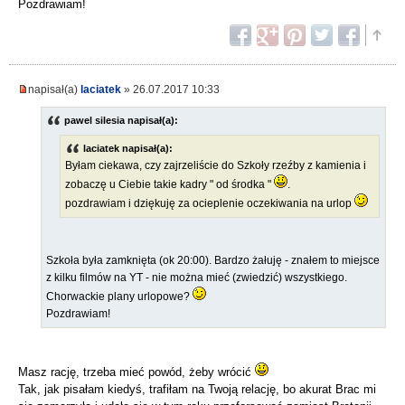
Pozdrawiam!
napisał(a)
laciatek
» 26.07.2017 10:33
pawel silesia napisał(a):
laciatek napisał(a):
Byłam ciekawa, czy zajrzeliście do Szkoły rzeźby z kamienia i
zobaczę u Ciebie takie kadry " od środka "
.
pozdrawiam i dziękuję za ocieplenie oczekiwania na urlop
Szkoła była zamknięta (ok 20:00). Bardzo żałuję - znałem to miejsce
z kilku filmów na YT - nie można mieć (zwiedzić) wszystkiego.
Chorwackie plany urlopowe?
Pozdrawiam!
Masz rację, trzeba mieć powód, żeby wrócić
Tak, jak pisałam kiedyś, trafiłam na Twoją relację, bo akurat Brac mi