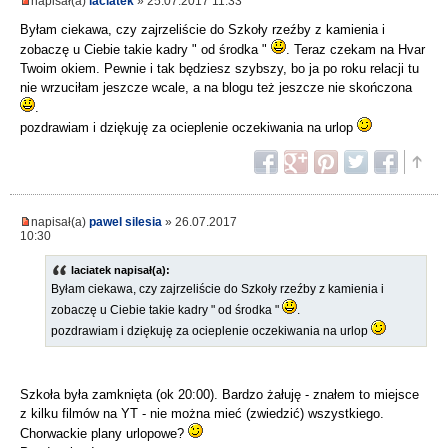
napisał(a)
laciatek
» 25.07.2017 11:33
Byłam ciekawa, czy zajrzeliście do Szkoły rzeźby z kamienia i
zobaczę u Ciebie takie kadry " od środka "
. Teraz czekam na Hvar
Twoim okiem. Pewnie i tak będziesz szybszy, bo ja po roku relacji tu
nie wrzuciłam jeszcze wcale, a na blogu też jeszcze nie skończona
.
pozdrawiam i dziękuję za ocieplenie oczekiwania na urlop
napisał(a)
pawel silesia
» 26.07.2017
10:30
laciatek napisał(a):
Byłam ciekawa, czy zajrzeliście do Szkoły rzeźby z kamienia i
zobaczę u Ciebie takie kadry " od środka "
.
pozdrawiam i dziękuję za ocieplenie oczekiwania na urlop
Szkoła była zamknięta (ok 20:00). Bardzo żałuję - znałem to miejsce
z kilku filmów na YT - nie można mieć (zwiedzić) wszystkiego.
Chorwackie plany urlopowe?