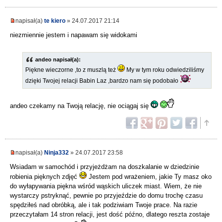
napisał(a)
te kiero
» 24.07.2017 21:14
niezmiennie jestem i napawam się widokami
andeo napisał(a):
Piękne wieczorne ,to z muszlą też
My w tym roku odwiedziliśmy
dzięki Twojej relacji Babin Laz ,bardzo nam się podobało
andeo czekamy na Twoją relację, nie ociągaj się
napisał(a)
Ninja332
» 24.07.2017 23:58
Wsiadam w samochód i przyjeżdżam na doszkalanie w dziedzinie
robienia pięknych zdjęć
Jestem pod wrażeniem, jakie Ty masz oko
do wyłapywania piękna wśród wąskich uliczek miast. Wiem, że nie
wystarczy pstryknąć, pewnie po przyjeździe do domu trochę czasu
spędziłeś nad obróbką, ale i tak podziwiam Twoje prace. Na razie
przeczytałam 14 stron relacji, jest dość późno, dlatego reszta zostaje