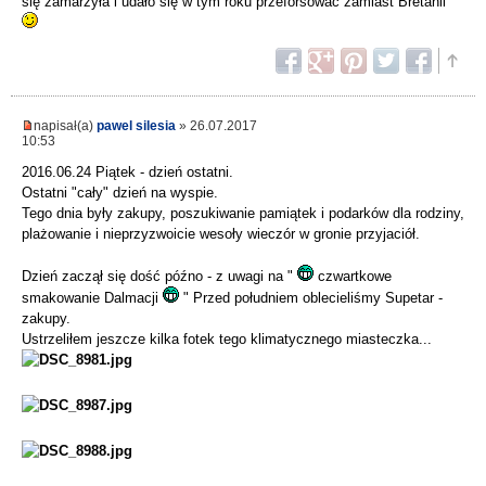
się zamarzyła i udało się w tym roku przeforsować zamiast Bretanii
napisał(a)
pawel silesia
» 26.07.2017
10:53
2016.06.24 Piątek - dzień ostatni.
Ostatni "cały" dzień na wyspie.
Tego dnia były zakupy, poszukiwanie pamiątek i podarków dla rodziny,
plażowanie i nieprzyzwoicie wesoły wieczór w gronie przyjaciół.
Dzień zaczął się dość późno - z uwagi na "
czwartkowe
smakowanie Dalmacji
" Przed południem oblecieliśmy Supetar -
zakupy.
Ustrzeliłem jeszcze kilka fotek tego klimatycznego miasteczka...