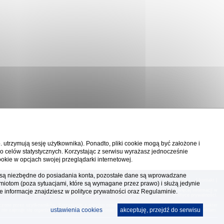
p. utrzymują sesję użytkownika). Ponadto, pliki cookie mogą być założone i
o celów statystycznych. Korzystając z serwisu wyrażasz jednocześnie
okie w opcjach swojej przeglądarki internetowej.
ka są niezbędne do posiadania konta, pozostałe dane są wprowadzane
[
reklama
] [
kontakt
]
miotom (poza sytuacjami, które są wymagane przez prawo) i służą jedynie
ia, te pliki gromadzą na Twoim komputerze dane ułatwiające korzystanie z serwisu; więcej informacji w
e informacje znajdziesz w
polityce prywatności
oraz Regulaminie.
polityce prywatności
.
czone przez użytkowników. Korzystanie z serwisu oznacza akceptację regulaminu. Serwis ma charakter
ustawienia cookies
akceptuję, przejdź do serwisu
, nie zajmuje się organizacją imprez turystycznych oraz nie odpowiada za treść zamieszczonych reklam.