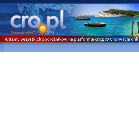
Witamy wszystkich podróżników na platformie cro.pl© Chorwacja onl