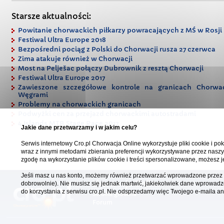
Starsze aktualności:
Powitanie chorwackich piłkarzy powracających z MŚ w Rosji
Festiwal Ultra Europe 2018
Bezpośredni pociąg z Polski do Chorwacji rusza 27 czerwca
Zima atakuje również w Chorwacji
Most na Pelješac połączy Dubrownik z resztą Chorwacji
Festiwal Ultra Europe 2017
Zawieszone szczegółowe kontrole na granicach Chorwac
Węgrami
Problemy na chorwackich granicach
Podwyżki cen za przejazd chorwackimi autostradami
4 Islands MTB Stage Race 2017
Jakie dane przetwarzamy i w jakim celu?
Serwis internetowy Cro.pl Chorwacja Online wykorzystuje pliki cookie i pok
wraz z innymi metodami zbierania preferencji wykorzystywane przez naszy
zgodę na wykorzystanie plików cookie i treści spersonalizowane, możesz j
Jeśli masz u nas konto, możemy również przetwarzać wprowadzone przez C
Chorwacja Online
dobrowolnie). Nie musisz się jednak martwić, jakiekolwiek dane wprowadz
do korzystania z serwisu cro.pl. Nie odsprzedamy więc Twojego e-maila 
Strona główna
Forum