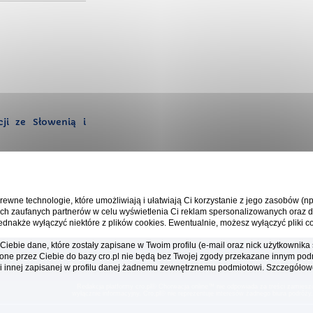
ji ze Słowenią i
rewne technologie, które umożliwiają i ułatwiają Ci korzystanie z jego zasobów (n
ch zaufanych partnerów w celu wyświetlenia Ci reklam spersonalizowanych oraz d
ednakże wyłączyć niektóre z plików cookies. Ewentualnie, możesz wyłączyć pliki co
iebie dane, które zostały zapisane w Twoim profilu (e-mail oraz nick użytkowni
one przez Ciebie do bazy cro.pl nie będą bez Twojej zgody przekazane innym pod
Platforma cro.pl© Chorwacja online™ wykorzystuje cookies do prawidłowego działan
ani innej zapisanej w profilu danej żadnemu zewnętrznemu podmiotowi. Szczegółow
Redakcja platformy cro.pl© Chorwacja online™ nie odpowiada za treści zamiesz
wyłącznie informacyjny. Cro.pl© nie reprezentuje interesów żadnego biura podróży