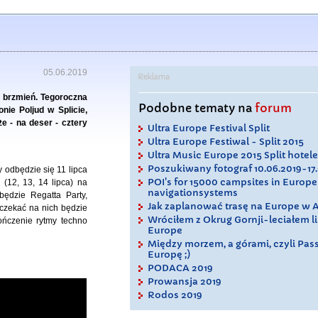
05.06.2019
ch brzmień. Tegoroczna
Podobne tematy na
forum
nie Poljud w Splicie,
że - na deser - cztery
Ultra Europe Festival Split
Ultra Europe Festiwal - Split 2015
Ultra Music Europe 2015 Split hotele
Poszukiwany fotograf 10.06.2019-17
 odbędzie się 11 lipca
POI's for 15000 campsites in Europe
 (12, 13, 14 lipca) na
navigationsystems
będzie Regatta Party,
Jak zaplanować trasę na Europe w
 czekać na nich będzie
Wróciłem z Okrug Gornji-leciałem l
ńczenie rytmy techno
Europe
Między morzem, a górami, czyli Pas
Europę ;)
PODACA 2019
Prowansja 2019
Rodos 2019