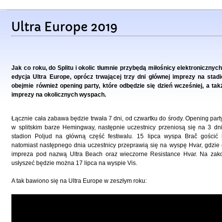
Ultra Europe 2019
Jak co roku, do Splitu i okolic tłumnie przybędą miłośnicy elektroniczny
edycja Ultra Europe, oprócz trwającej trzy dni głównej imprezy na stadio
obejmie również opening party, które odbędzie się dzień wcześniej, a tak
imprezy na okolicznych wyspach.
Łącznie cała zabawa będzie trwała 7 dni, od czwartku do środy. Opening party
w splitskim barze Hemingway, następnie uczestnicy przeniosą się na 3 dni
stadion Poljud na główną część festiwalu. 15 lipca wyspa Bra
č gościć 
natomiast następnego dnia uczestnicy przeprawią się na wyspę Hvar, gdzie
impreza pod nazwą Ultra Beach oraz wieczorne Resistance Hvar. Na zako
usłyszeć będzie można 17 lipca na wyspie Vis.
A tak bawiono się na Ultra Europe w zeszłym roku: