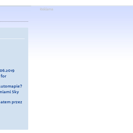
.06.2019
 for
 Automapie?
iniami Sky
satem przez