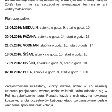
20-25 km i nie są szczególnie wymagające technicznie ani
wytrzymałościowo.
Plan przejazdów:
16.04.2016: MEDULIN
, zbiórka o godz. 9, start o godz. 10
30.04
.2016
: FAŽANA
,
zbiórka o godz.
14,
start o godz.
15
21.05
.2016
: VODNJAN
,
zbiórka o godz.
16,
start o godz.
17
18.06
.2016:
ŠIŠAN
, i
zbiórka o godz.
15,
start o godz.
16
17.09
.2016:
DIVŠIĆI
,
zbiórka o godz.
9,
start o godz.
10
02.10
.2016
: PULA
,
zbiórka o godz.
9,
start o godz.
10.30
Zarejestrownani uczestncy, którzy wezmą udział w co najmniej
czterech przejazdach, wezmą udział w loterii, która odbedzie się w
Puli na zakończenie touru. Ponadto każdy z nich otrzyma rowerową
koszulkę, a dla uczestników każdego etapu zorganizowane będzie
wieczorne spotkanie oraz kolacja.