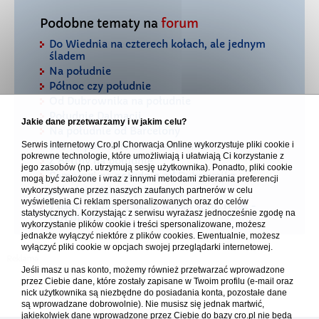
Podobne tematy na
forum
Do Wiednia na czterech kołach, ale jednym
śladem
Na południe
Północ czy południe
Od Dubrownika na południe
Południe Dalmacji
Jakie dane przetwarzamy i w jakim celu?
Na południe od Barcelony
Serwis internetowy Cro.pl Chorwacja Online wykorzystuje pliki cookie i
coś na południe od Dubrownika
pokrewne technologie, które umożliwiają i ułatwiają Ci korzystanie z
Z Betiny na południe
jego zasobów (np. utrzymują sesję użytkownika). Ponadto, pliki cookie
Campingi na południe od Dubrovnika
mogą być założone i wraz z innymi metodami zbierania preferencji
południe dalmacji kwatery
wykorzystywane przez naszych zaufanych partnerów w celu
wyświetlenia Ci reklam spersonalizowanych oraz do celów
7 osób - 4 dor. 3 dz. w wieku 3, 10, 11 lat -
statystycznych. Korzystając z serwisu wyrażasz jednocześnie zgodę na
POŁUDNIE CRO.
wykorzystanie plików cookie i treści spersonalizowane, możesz
jednakże wyłączyć niektóre z plików cookies. Ewentualnie, możesz
wyłączyć pliki cookie w opcjach swojej przeglądarki internetowej.
Jeśli masz u nas konto, możemy również przetwarzać wprowadzone
przez Ciebie dane, które zostały zapisane w Twoim profilu (e-mail oraz
nick użytkownika są niezbędne do posiadania konta, pozostałe dane
są wprowadzane dobrowolnie). Nie musisz się jednak martwić,
jakiekolwiek dane wprowadzone przez Ciebie do bazy cro.pl nie będą