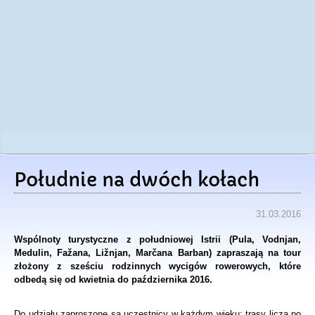
Południe na dwóch kołach
31.03.2016
Wspólnoty turystyczne z południowej Istrii (Pula, Vodnjan,
Medulin, Fažana, Ližnjan, Marčana Barban) zapraszają na tour
złożony z sześciu rodzinnych wycigów rowerowych, które
odbedą się od kwietnia do października 2016.
Do udziału zaproszone są uczestnicy w każdym wieku; trasy liczą po