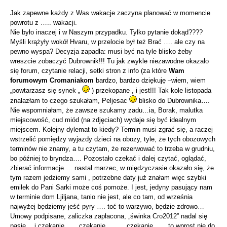
Jak zapewne każdy z Was wakacje zaczyna planować w momencie
powrotu z ….. wakacji.
Nie było inaczej i w Naszym przypadku. Tylko pytanie dokąd????
Myśli krążyły wokół Hvaru, w przelocie był też Brać …. ale czy na
pewno wyspa? Decyzja zapadła: musi być na tyle blisko żeby
wreszcie zobaczyć Dubrownik!!! Tu jak zwykle niezawodne okazało
się forum, czytanie relacji, setki stron z info (za które
Wam
forumowym Cromaniakom
bardzo, bardzo dziękuję –wiem, wiem
„powtarzasz się synek „
) przekopane , i jest!!! Tak kole listopada
znalazłam to czego szukałam, Peljesac
blisko do Dubrownika….
Nie wspomniałam, że zawsze szukamy zadu…ia, Borak, malutka
miejscowość, cud miód (na zdjęciach) wydaje się być idealnym
miejscem. Kolejny dylemat to kiedy? Termin musi zgrać się, a raczej
wstrzelić pomiędzy wyjazdy dzieci na obozy, tyle, że tych obozowych
terminów nie znamy, a tu czytam, że rezerwować to trzeba w grudniu,
bo później to bryndza…. Pozostało czekać i dalej czytać, oglądać,
zbierać informacje…. nastał marzec, w międzyczasie okazało się, że
tym razem jedziemy sami , potrzebne daty już znałam więc szybki
emilek do Pani Sarki może coś pomoże. I jest, jedyny pasujący nam
w terminie dom Ljiljana, tanio nie jest, ale co tam, od września
najwyżej będziemy jeść pyry …. toć to warzywo, będzie zdrowo…
Umowy podpisane, zaliczka zapłacona, „świnka Cro2012” nadal się
pasie… i czekanie ….. czekanie…..…. czekanie…… to wprost nie do