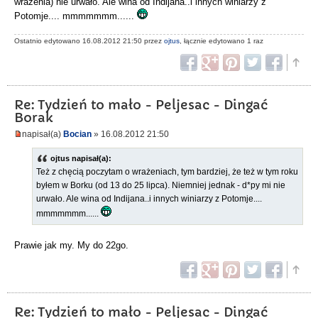
wrażenia) nie urwało. Ale wina od Indijana..i innych winiarzy z
Potomje.... mmmmmmm......
Ostatnio edytowano 16.08.2012 21:50 przez
ojtus
, łącznie edytowano 1 raz
Re: Tydzień to mało - Peljesac - Dingać
Borak
napisał(a)
Bocian
» 16.08.2012 21:50
ojtus napisał(a):
Też z chęcią poczytam o wrażeniach, tym bardziej, że też w tym roku
byłem w Borku (od 13 do 25 lipca). Niemniej jednak - d*py mi nie
urwało. Ale wina od Indijana..i innych winiarzy z Potomje....
mmmmmmm......
Prawie jak my. My do 22go.
Re: Tydzień to mało - Peljesac - Dingać