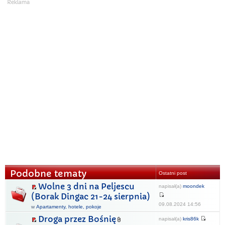
Podobne tematy
Ostatni post
Wolne 3 dni na Peljescu
napisał(a)
moondek
(Borak Dingac 21-24 sierpnia)
09.08.2024 14:56
w
Apartamenty, hotele, pokoje
Droga przez Bośnię
napisał(a)
kris86k