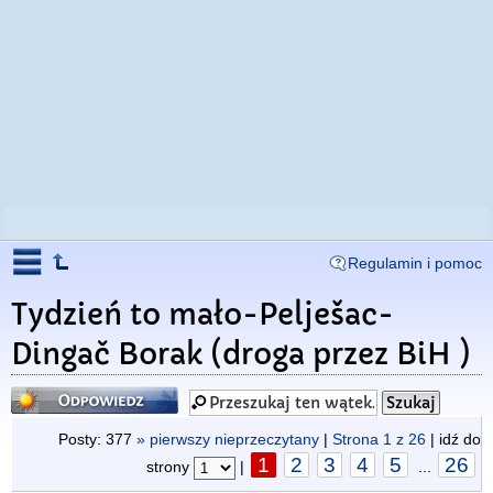
Regulamin i pomoc
Tydzień to mało-Pelješac-
Dingač Borak (droga przez BiH )
Odpowiedz
Posty: 377
» pierwszy nieprzeczytany
|
Strona
1
z
26
| idź do
1
2
3
4
5
26
strony
|
...