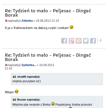
Re: Tydzień to mało - Peljesac - Dingać
Borak
napisał(a)
Aldonka
» 16.08.2012 21:15
A ja z Karlovackiem na dalszą część czekam
Re: Tydzień to mało - Peljesac - Dingać
Borak
napisał(a)
Sylwetka...
» 16.08.2012
21:42
olcia85 napisał(a):
chętnie poczytam cd:)
Witam
Bocian napisał(a):
Właśnie pije nespole z Borka
Popatrzymy, trzeba przecież