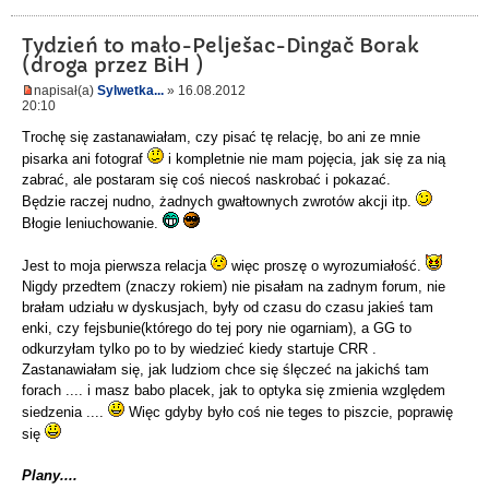
Tydzień to mało-Pelješac-Dingač Borak
(droga przez BiH )
napisał(a)
Sylwetka...
» 16.08.2012
20:10
Trochę się zastanawiałam, czy pisać tę relację, bo ani ze mnie
pisarka ani fotograf
i kompletnie nie mam pojęcia, jak się za nią
zabrać, ale postaram się coś niecoś naskrobać i pokazać.
Będzie raczej nudno, żadnych gwałtownych zwrotów akcji itp.
Błogie leniuchowanie.
Jest to moja pierwsza relacja
więc proszę o wyrozumiałość.
Nigdy przedtem (znaczy rokiem) nie pisałam na zadnym forum, nie
brałam udziału w dyskusjach, były od czasu do czasu jakieś tam
enki, czy fejsbunie(którego do tej pory nie ogarniam), a GG to
odkurzyłam tylko po to by wiedzieć kiedy startuje CRR .
Zastanawiałam się, jak ludziom chce się ślęczeć na jakichś tam
forach .... i masz babo placek, jak to optyka się zmienia względem
siedzenia ....
Więc gdyby było coś nie teges to piszcie, poprawię
się
Plany....