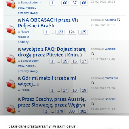
27.02.2026 18:23
w
Samochodem -
1
66
67
68
...
trasy, noclegi,
przepisy, uwagi
NA OBCASACH przez Vis
napisał(a)
Katerina
Pelješac i Brač
20.04.2023 01:02
w
Nasze
1
123
124
125
...
relacje z
podróży
wycięte z FAQ: Dojazd starą
napisał(a)
wielbiciel
drogą przez Plitvice i Knin.
14.11.2024 17:46
w
Samochodem -
1
15
16
17
...
trasy, noclegi,
przepisy, uwagi
Gór mi mało i trzeba mi
napisał(a)
marek.pl3
więcej...
11.07.2022 21:59
w
Polska
1
17
18
19
...
Przez Czechy, przez Austrię,
napisał(a)
Bartek81
przez Słowację, przez Węgry
29.06.2026 21:14
w
1
379
380
381
...
Samochodem -
trasy, noclegi, przepisy, uwagi
Jakie dane przetwarzamy i w jakim celu?
Dingac, Borac - dojazd z
napisał(a)
tkdiablo