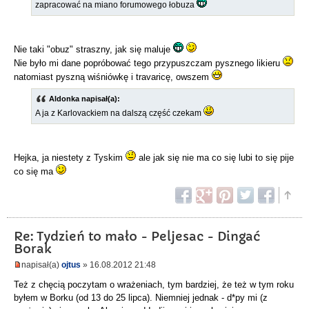
zapracować na miano forumowego łobuza
Nie taki "obuz" straszny, jak się maluje
Nie było mi dane popróbować tego przypuszczam pysznego likieru
natomiast pyszną wiśniówkę i travaricę, owszem
Aldonka napisał(a):
A ja z Karlovackiem na dalszą część czekam
Hejka, ja niestety z Tyskim
ale jak się nie ma co się lubi to się pije
co się ma
Re: Tydzień to mało - Peljesac - Dingać
Borak
napisał(a)
ojtus
» 16.08.2012 21:48
Też z chęcią poczytam o wrażeniach, tym bardziej, że też w tym roku
byłem w Borku (od 13 do 25 lipca). Niemniej jednak - d*py mi (z