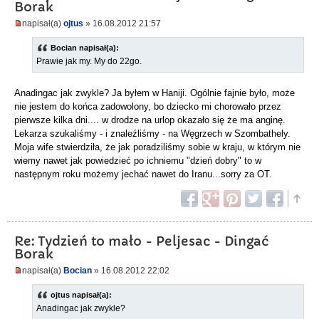
Borak
napisał(a)
ojtus
» 16.08.2012 21:57
Bocian napisał(a):
Prawie jak my. My do 22go.
Anadingac jak zwykle? Ja byłem w Haniji. Ogólnie fajnie było, może
nie jestem do końca zadowolony, bo dziecko mi chorowało przez
pierwsze kilka dni.... w drodze na urlop okazało się że ma anginę.
Lekarza szukaliśmy - i znaleźliśmy - na Węgrzech w Szombathely.
Moja wife stwierdziła, że jak poradziliśmy sobie w kraju, w którym nie
wiemy nawet jak powiedzieć po ichniemu "dzień dobry" to w
następnym roku możemy jechać nawet do Iranu...sorry za OT.
Re: Tydzień to mało - Peljesac - Dingać
Borak
napisał(a)
Bocian
» 16.08.2012 22:02
ojtus napisał(a):
Anadingac jak zwykle?