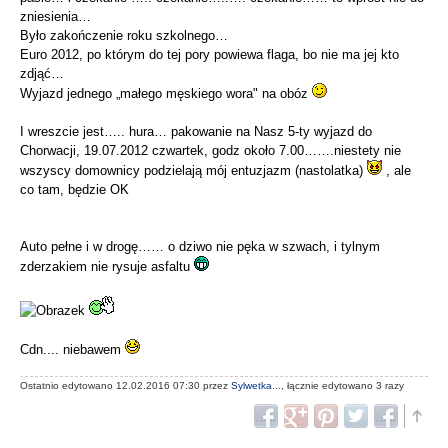
zniesienia…
Było zakończenie roku szkolnego…
Euro 2012, po którym do tej pory powiewa flaga, bo nie ma jej kto
zdjąć…
Wyjazd jednego „małego męskiego wora" na obóz
I wreszcie jest….. hura… pakowanie na Nasz 5-ty wyjazd do
Chorwacji, 19.07.2012 czwartek, godz około 7.00…….niestety nie
wszyscy domownicy podzielają mój entuzjazm (nastolatka)
, ale
co tam, będzie OK
Auto pełne i w drogę…… o dziwo nie pęka w szwach, i tylnym
zderzakiem nie rysuje asfaltu
Cdn.... niebawem
Ostatnio edytowano 12.02.2016 07:30 przez
Sylwetka...
, łącznie edytowano 3 razy