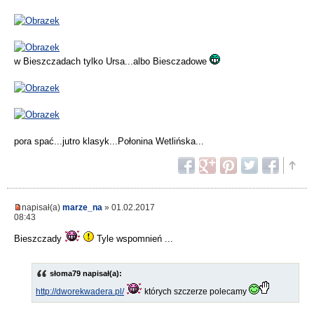
w Bieszczadach tylko Ursa...albo Biesczadowe
pora spać...jutro klasyk...Połonina Wetlińska...
napisał(a)
marze_na
» 01.02.2017
08:43
Bieszczady
Tyle wspomnień ...
słoma79 napisał(a):
http://dworekwadera.pl/
których szczerze polecamy