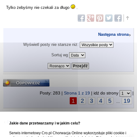
Tylko żebyśmy nie czekali za długo
.
Następna strona
Wyświetl posty nie starsze niż:
Sortuj wg
Odpowiedz
Posty: 283 |
Strona
1
z
19
| idź do strony
|
1
2
3
4
5
19
...
Powrót do Polska
Jakie dane przetwarzamy i w jakim celu?
Serwis internetowy Cro.pl Chorwacja Online wykorzystuje pliki cookie i
Skocz do: