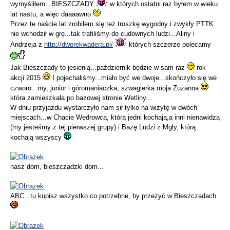
wymyśliłem...BIESZCZADY
w których ostatni raz byłem w wieku
lat nastu, a więc daaaawno
Przez te naście lat zrobiłem się też troszkę wygodny i zwykły PTTK
nie wchodził w grę...tak trafiliśmy do cudownych ludzi...Aliny i
Andrzeja z
http://dworekwadera.pl/
których szczerze polecamy
Jak Bieszczady to jesienią...październik będzie w sam raz
rok
akcji 2015
I pojechaliśmy...miało być we dwoje...skończyło się we
czworo...my, junior i góromaniaczka, szwagierka moja Zuzanna
która zamieszkała po bazowej stronie Wetliny...
W dniu przyjazdu wystarczyło nam sił tylko na wizytę w dwóch
miejscach...w Chacie Wędrowca, którą jedni kochają,a inni nienawidzą
(my jesteśmy z tej pierwszej grupy) i Bazę Ludzi z Mgły, którą
kochają wszyscy
nasz dom, bieszczadzki dom...
ABC...tu kupisz wszystko co potrzebne, by przeżyć w Bieszczadach