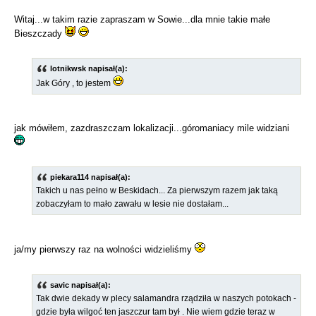
Witaj...w takim razie zapraszam w Sowie...dla mnie takie małe
Bieszczady
lotnikwsk napisał(a):
Jak Góry , to jestem
jak mówiłem, zazdraszczam lokalizacji...góromaniacy mile widziani
piekara114 napisał(a):
Takich u nas pełno w Beskidach... Za pierwszym razem jak taką
zobaczyłam to mało zawału w lesie nie dostałam...
ja/my pierwszy raz na wolności widzieliśmy
savic napisał(a):
Tak dwie dekady w plecy salamandra rządziła w naszych potokach -
gdzie była wilgoć ten jaszczur tam był . Nie wiem gdzie teraz w