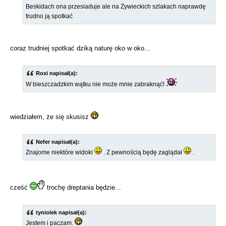
Beskidach ona przesiaduje ale na Żywieckich szlakach naprawdę
trudno ją spotkać
coraz trudniej spotkać dziką naturę oko w oko...
Roxi napisał(a):
W bieszczadzkim wątku nie może mnie zabraknąć!
wiedziałem, że się skusisz
Nefer napisał(a):
Znajome niektóre widoki
. Z pewnością będę zaglądał
.
cześć
trochę dreptania będzie...
tyniolek napisał(a):
Jestem i paczam.