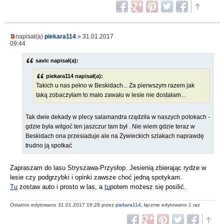
napisał(a)
piekara114
» 31.01.2017
09:44
savic napisał(a):
piekara114 napisał(a):
Takich u nas pełno w Beskidach... Za pierwszym razem jak
taką zobaczyłam to mało zawału w lesie nie dostałam...
Tak dwie dekady w plecy salamandra rządziła w naszych potokach -
gdzie była wilgoć ten jaszczur tam był . Nie wiem gdzie teraz w
Beskidach ona przesiaduje ale na Żywieckich szlakach naprawdę
trudno ją spotkać
Zapraszam do lasu Stryszawa-Przysłop. Jesienią zbierając rydze w
lesie czy podgrzybki i opinki zawsze choć jedną spotykam.
Tu
zostaw auto i prosto w las, a
tu
potem możesz się posilić.
Ostatnio edytowano 31.01.2017 19:28 przez
piekara114
, łącznie edytowano 1 raz