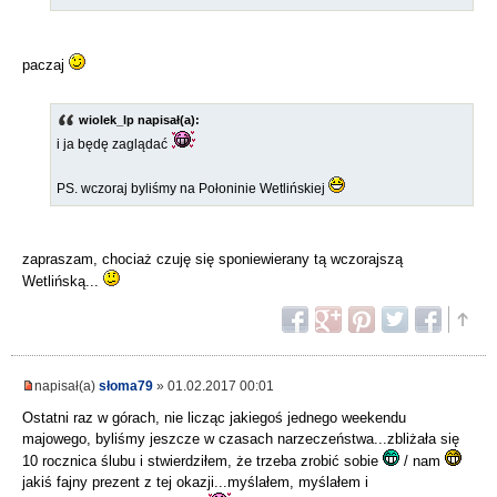
paczaj
wiolek_lp napisał(a):
i ja będę zaglądać
PS. wczoraj byliśmy na Połoninie Wetlińskiej
zapraszam, chociaż czuję się sponiewierany tą wczorajszą
Wetlińską...
napisał(a)
słoma79
» 01.02.2017 00:01
Ostatni raz w górach, nie licząc jakiegoś jednego weekendu
majowego, byliśmy jeszcze w czasach narzeczeństwa...zbliżała się
10 rocznica ślubu i stwierdziłem, że trzeba zrobić sobie
/ nam
jakiś fajny prezent z tej okazji...myślałem, myślałem i