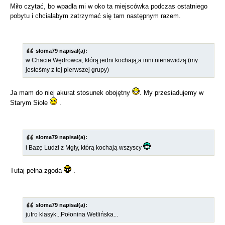
Miło czytać, bo wpadła mi w oko ta miejscówka podczas ostatniego
pobytu i chciałabym zatrzymać się tam następnym razem.
słoma79 napisał(a):
w Chacie Wędrowca, którą jedni kochają,a inni nienawidzą (my
jesteśmy z tej pierwszej grupy)
Ja mam do niej akurat stosunek obojętny
. My przesiadujemy w
Starym Siole
.
słoma79 napisał(a):
i Bazę Ludzi z Mgły, którą kochają wszyscy
Tutaj pełna zgoda
.
słoma79 napisał(a):
jutro klasyk...Połonina Wetlińska...