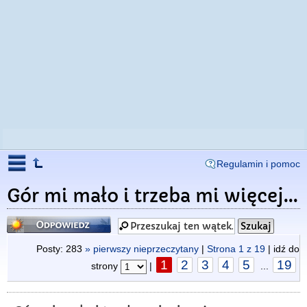
Regulamin i pomoc
Gór mi mało i trzeba mi więcej...
Odpowiedz
Posty: 283
» pierwszy nieprzeczytany
|
Strona
1
z
19
| idź do
1
2
3
4
5
19
strony
|
...