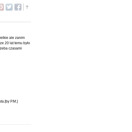
ielkie ale zanim
ze 20 lat temu było
trzeba czasami
ta.[by P.M.]