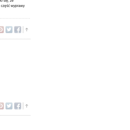
o się, że
wa część wyprawy