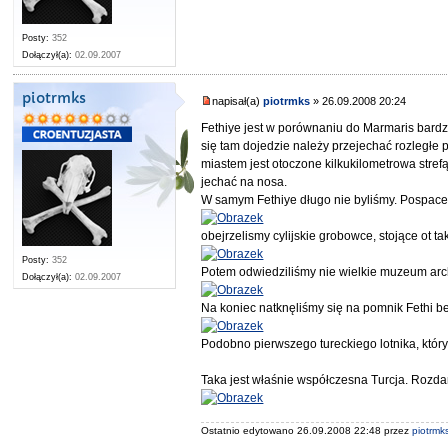
Posty:
352
Dołączył(a):
02.09.2007
piotrmks
napisał(a)
piotrmks
» 26.09.2008 20:24
Fethiye jest w porównaniu do Marmaris bardzie
się tam dojedzie należy przejechać rozległe p
miastem jest otoczone kilkukilometrowa stre
jechać na nosa.
W samym Fethiye długo nie byliśmy. Pospac
obejrzelismy cylijskie grobowce, stojące ot ta
Posty:
352
Potem odwiedziliśmy nie wielkie muzeum arc
Dołączył(a):
02.09.2007
Na koniec natknęliśmy się na pomnik Fethi b
Podobno pierwszego tureckiego lotnika, który 
Taka jest właśnie współczesna Turcja. Rozda
Ostatnio edytowano 26.09.2008 22:48 przez
piotrmk