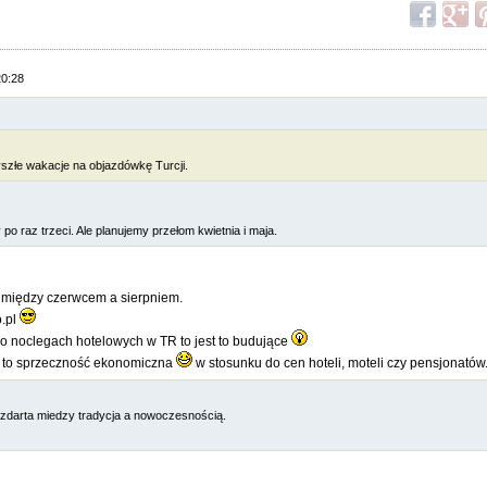
20:28
szłe wakacje na objazdówkę Turcji.
o raz trzeci. Ale planujemy przełom kwietnia i maja.
 między czerwcem a sierpniem.
o.pl
fo o noclegach hotelowych w TR to jest to budujące
st to sprzeczność ekonomiczna
w stosunku do cen hoteli, moteli czy pensjonatów
Rozdarta miedzy tradycja a nowoczesnością.