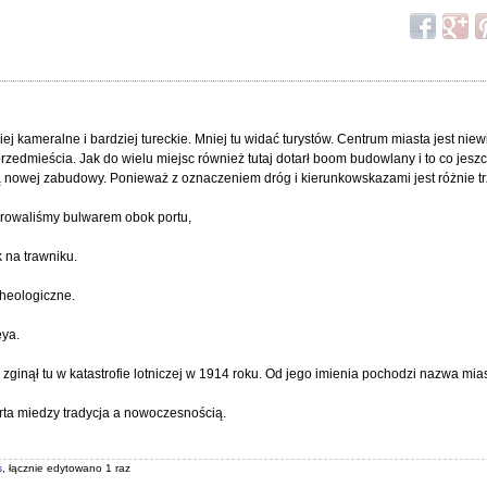
j kameralne i bardziej tureckie. Mniej tu widać turystów. Centrum miasta jest niew
rzedmieścia. Jak do wielu miejsc również tutaj dotarł boom budowlany i to co jeszc
fą nowej zabudowy. Ponieważ z oznaczeniem dróg i kierunkowskazami jest różnie 
erowaliśmy bulwarem obok portu,
k na trawniku.
heologiczne.
eya.
zginął tu w katastrofie lotniczej w 1914 roku. Od jego imienia pochodzi nazwa mias
rta miedzy tradycja a nowoczesnością.
s
, łącznie edytowano 1 raz