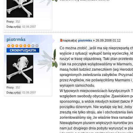
Posty:
352
Dołączył(a):
02.09.2007
piotrmks
napisał(a)
piotrmks
» 26.09.2008 01:12
Co można zrobić , jeśli ma się nieprzepartą 
wyjście z sytuacji: wykupić tanią wycieczkę,
ruszyć w trasę objazdową. Taki plan przetes
I tak na początek wylądowaliśmy w Marmaris
masą hoteli tudzież zameczkiem (wg Herodota 
spragnionych zwiedzania zabytków. Przyznać
przez Anglików, nie poświęciliśmy Marmaris i
wynajem samochodu.
Posty:
352
W typowych miejscowościach turystycznych Tur
Dołączył(a):
02.09.2007
względem swobody obyczajów. Zjawiskiem p
sponsoringu, a widok młodych kobiet (także 
porządku dziennym. Nie wydaje się też, żeb
zresztą nie tylko stroju, ale i obchodzenia ś
zorientowaliśmy się, że właśnie trwa ramada
Niewątpliwym plusem większych kurortów jes
nam już drugiego dnia pobytu wyruszyć w p