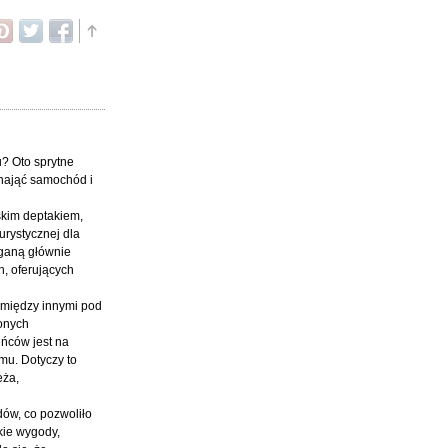
u? Oto sprytne
ynająć samochód i
skim deptakiem,
urystycznej dla
eganą głównie
h, oferujących
, między innymi pod
onych
eńców jest na
mu. Dotyczy to
eża,
ów, co pozwoliło
kie wygody,