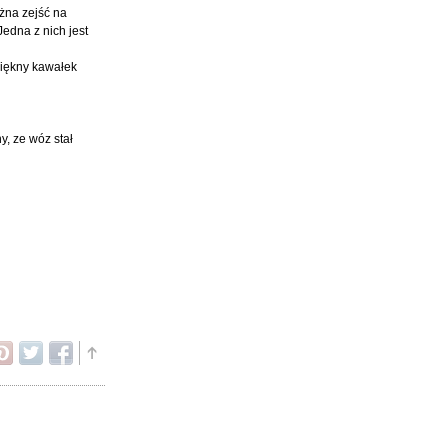
żna zejść na
edna z nich jest
piękny kawałek
, ze wóz stał