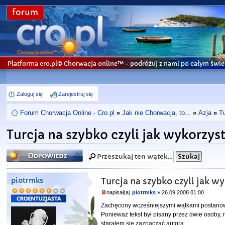
forum
Platforma cro.pl© Chorwacja online™
- podróżuj z nami po całym świe
Zaloguj się
Zarejestruj się
Forum Chorwacja Online - Cro.pl
»
Jak nie Chorwacja, to...
»
Azja
»
Tu
Turcja na szybko czyli jak wykorzys
Odpowiedz
piotrmks
Turcja na szybko czyli jak w
napisał(a)
piotrmks
» 26.09.2008 01:00
Zachęcony wcześniejszymi wątkami postanowił 
Ponieważ tekst był pisany przez dwie osoby,
starałem się zaznaczać autora.