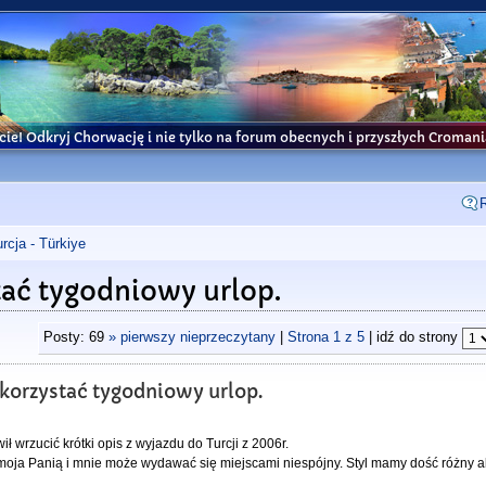
cie! Odkryj Chorwację i nie tylko na forum obecnych i przyszłych Croma
rcja - Türkiye
tać tygodniowy urlop.
Posty: 69
» pierwszy nieprzeczytany
|
Strona
1
z
5
| idź do strony
ykorzystać tygodniowy urlop.
wrzucić krótki opis z wyjazdu do Turcji z 2006r.
 moja Panią i mnie może wydawać się miejscami niespójny. Styl mamy dość różny al