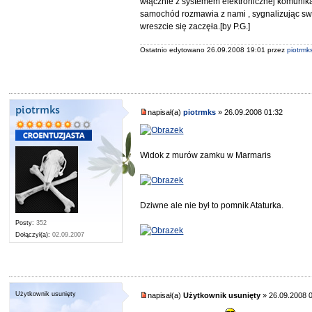
włącznie z systemem elektronicznej komunikac
samochód rozmawia z nami , sygnalizując swo
wreszcie się zaczęła.[by P.G.]
Ostatnio edytowano 26.09.2008 19:01 przez
piotrmk
piotrmks
napisał(a)
piotrmks
» 26.09.2008 01:32
Widok z murów zamku w Marmaris
Dziwne ale nie był to pomnik Ataturka.
Posty:
352
Dołączył(a):
02.09.2007
Użytkownik usunięty
napisał(a)
Użytkownik usunięty
» 26.09.2008 