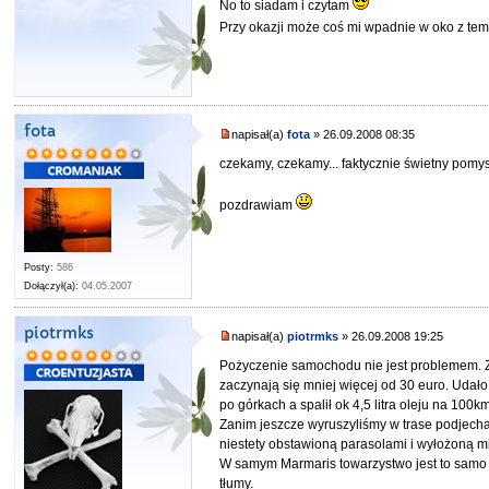
No to siadam i czytam
Przy okazji może coś mi wpadnie w oko z te
fota
napisał(a)
fota
» 26.09.2008 08:35
czekamy, czekamy... faktycznie świetny pomysł
pozdrawiam
Posty:
586
Dołączył(a):
04.05.2007
piotrmks
napisał(a)
piotrmks
» 26.09.2008 19:25
Pożyczenie samochodu nie jest problemem. Z 
zaczynają się mniej więcej od 30 euro. Udało
po górkach a spalił ok 4,5 litra oleju na 100km
Zanim jeszcze wyruszyliśmy w trase podjecha
niestety obstawioną parasolami i wyłożoną 
W samym Marmaris towarzystwo jest to samo a
tłumy.