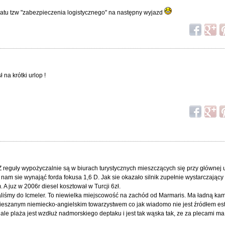
matu tzw "zabezpieczenia logistycznego" na następny wyjazd
 na krótki urlop !
reguły wypożyczalnie są w biurach turystycznych mieszczących się przy głównej u
 nam sie wynająć forda fokusa 1,6 D. Jak sie okazało silnik zupełnie wystarczający
. A juz w 2006r diesel kosztował w Turcji 6zł.
liśmy do Icmeler. To niewielka miejscowość na zachód od Marmaris. Ma ładną kam
mieszanym niemiecko-angielskim towarzystwem co jak wiadomo nie jest źródłem es
le plaża jest wzdłuż nadmorskiego deptaku i jest tak wąska tak, ze za plecami ma