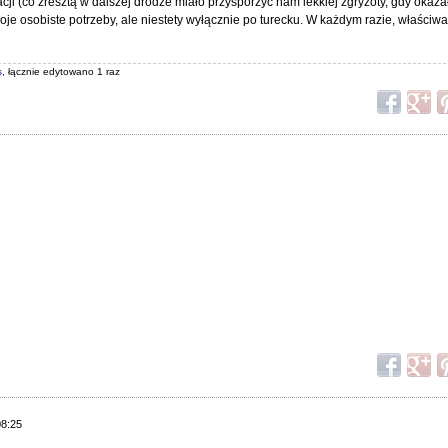
ji (co zresztą w dalszej drodze miało przysporzyć nam lekkiej zgryzoty, gdy okazał
je osobiste potrzeby, ale niestety wyłącznie po turecku. W każdym razie, właści
s
, łącznie edytowano 1 raz
08:25