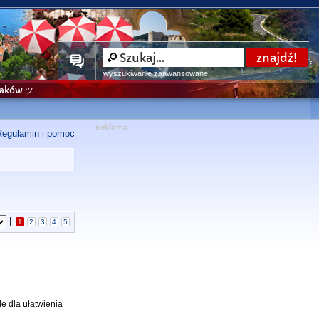
wyszukiwanie zaawansowane
niaków ツ
Regulamin i pomoc
|
1
2
3
4
5
e dla ułatwienia