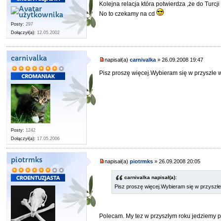
Kolejna relacja która potwierdza ,że do Tur
No to czekamy na cd
Posty:
297
Dołączył(a):
12.05.2002
carnivalka
napisał(a)
carnivalka
» 26.09.2008 19:47
Pisz proszę więcej.Wybieram się w przyszłe 
Posty:
1242
Dołączył(a):
17.05.2006
piotrmks
napisał(a)
piotrmks
» 26.09.2008 20:05
carnivalka napisał(a):
Pisz proszę więcej.Wybieram się w przyszłe
Polecam. My tez w przyszłym roku jedziemy po