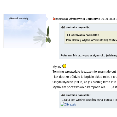
Użytkownik usunięty
napisał(a)
Użytkownik usunięty
» 26.09.2008 
piotrmks napisał(a):
carnivalka napisał(a):
Pisz proszę więcej.Wybieram się w przy
Polecam. My tez w przyszłym roku jedziemy p
My też
Terminu wprawdzie jeszcze nie znam ale cuś
I jak dobrze pójdzie to będzie skład m.in. z cr
Optymistyczne jest to, że jak sledzę teraz in
Myślałem początkowo o kampach ale........je
piotrmks napisał(a):
....Taka jest właśnie współczesna Turcja. 