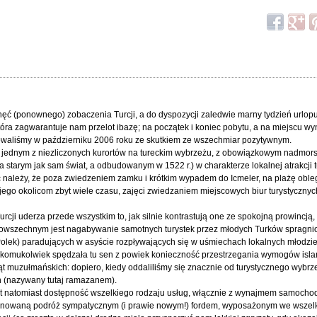
chęć (ponownego) zobaczenia Turcji, a do dyspozycji zaledwie marny tydzień urlop
 która zagwarantuje nam przelot ibazę; na początek i koniec pobytu, a na miejscu w
towaliśmy w październiku 2006 roku ze skutkiem ze wszechmiar pozytywnym.
, jednym z niezliczonych kurortów na tureckim wybrzeżu, z obowiązkowym nadmor
starym jak sam świat, a odbudowanym w 1522 r.) w charakterze lokalnej atrakcji t
 należy, że poza zwiedzeniem zamku i krótkim wypadem do Icmeler, na plażę obl
 jego okolicom zbyt wiele czasu, zajęci zwiedzaniem miejscowych biur turystycznyc
cji uderza przede wszystkim to, jak silnie kontrastują one ze spokojną prowincją
owszechnym jest nagabywanie samotnych turystek przez młodych Turków spragni
Polek) paradujących w asyście rozpływających się w uśmiechach lokalnych młodzi
y komukolwiek spędzała tu sen z powiek konieczność przestrzegania wymogów isla
wiąt muzułmańskich: dopiero, kiedy oddaliliśmy się znacznie od turystycznego wybrz
n (nazywany tutaj ramazanem).
t natomiast dostępność wszelkiego rodzaju usług, włącznie z wynajmem samochod
lanowaną podróż sympatycznym (i prawie nowym!) fordem, wyposażonym we wszel