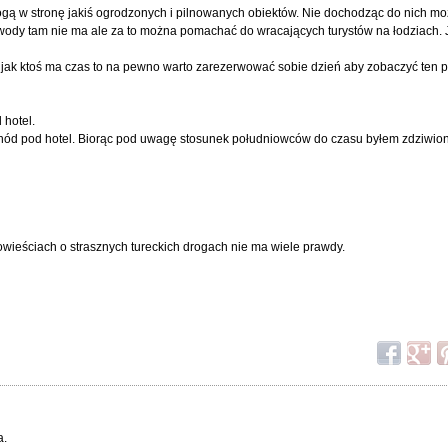
rogą w stronę jakiś ogrodzonych i pilnowanych obiektów. Nie dochodząc do nich mo
o wody tam nie ma ale za to można pomachać do wracających turystów na łodziach. J
 i jak ktoś ma czas to na pewno warto zarezerwować sobie dzień aby zobaczyć ten 
 hotel.
ód pod hotel. Biorąc pod uwagę stosunek południowców do czasu byłem zdziwiony
owieściach o strasznych tureckich drogach nie ma wiele prawdy.
a.