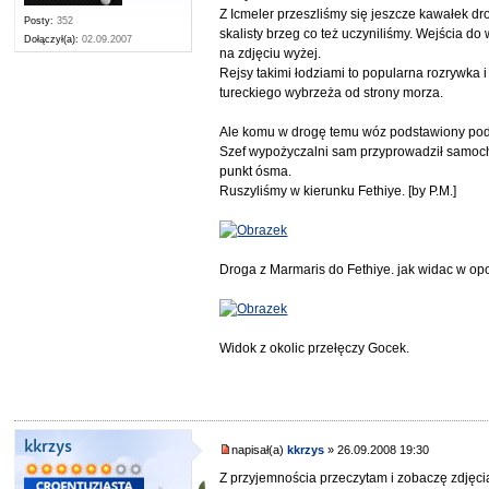
Z Icmeler przeszliśmy się jeszcze kawałek d
Posty:
352
skalisty brzeg co też uczyniliśmy. Wejścia d
Dołączył(a):
02.09.2007
na zdjęciu wyżej.
Rejsy takimi łodziami to popularna rozrywka
tureckiego wybrzeża od strony morza.
Ale komu w drogę temu wóz podstawiony pod
Szef wypożyczalni sam przyprowadził samoch
punkt ósma.
Ruszyliśmy w kierunku Fethiye. [by P.M.]
Droga z Marmaris do Fethiye. jak widac w op
Widok z okolic przełęczy Gocek.
kkrzys
napisał(a)
kkrzys
» 26.09.2008 19:30
Z przyjemnościa przeczytam i zobaczę zdjęci