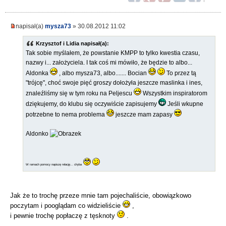
napisał(a)
mysza73
» 30.08.2012 11:02
Krzysztof i Lidia napisał(a):
Tak sobie myślałem, że powstanie KMPP to tylko kwestia czasu,
nazwy i... założyciela. I tak coś mi mówiło, że będzie to albo...
Aldonka
, albo mysza73, albo....... Bocian
To przez tą
"trójcę", choć swoje pięć groszy dołożyła jeszcze maslinka i ines,
znaleźliśmy się w tym roku na Peljescu
Wszystkim inspiratorom
dziękujemy, do klubu się oczywiście zapisujemy
Jeśli wkupne
potrzebne to nema problema
jeszcze mam zapasy
Aldonko
W ramach pomocy napiszę relację... chyba
Jak że to trochę przeze mnie tam pojechaliście, obowiązkowo
poczytam i pooglądam co widzieliście
,
i pewnie trochę popłaczę z tęsknoty
.