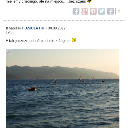
mieliśmy chętnego, ale na miejscu.....bez szans
napisał(a)
ASIULA HK
» 30.08.2012
19:53
A tak jeszcze odnośnie deski z żaglem