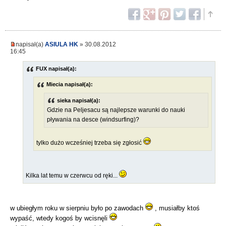
napisał(a)
ASIULA HK
» 30.08.2012
16:45
FUX napisał(a):
Miecia napisał(a):
sieka napisał(a):
Gdzie na Peljesacu są najlepsze warunki do nauki
pływania na desce (windsurfing)?
tylko dużo wcześniej trzeba się zgłosić
Kilka lat temu w czerwcu od ręki...
w ubiegłym roku w sierpniu było po zawodach
, musiałby ktoś
wypaść, wtedy kogoś by wcisnęli