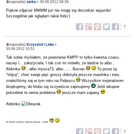
napisał(a)
sieka
» 30.08.2012 08:39
Piękne zdjęcia! MMMM już nie mogę się doczekać wyjazdu!
Szczególnie jak oglądam takie fotki:)
napisał(a)
Krzysztof i Lidia
»
30.08.2012 10:51
Tak sobie myślałem, że powstanie KMPP to tylko kwestia czasu,
nazwy i... założyciela. I tak coś mi mówiło, że będzie to albo...
Aldonka
, albo mysza73, albo....... Bocian
To przez tą
"trójcę", choć swoje pięć groszy dołożyła jeszcze maslinka i ines,
znaleźliśmy się w tym roku na Peljescu
Wszystkim inspiratorom
dziękujemy, do klubu się oczywiście zapisujemy
Jeśli wkupne
potrzebne to nema problema
jeszcze mam zapasy
Aldonko
W ramach pomocy napiszę relację... chyba