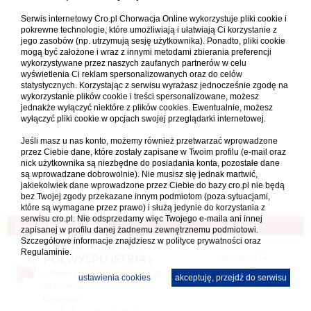
Serwis internetowy Cro.pl Chorwacja Online wykorzystuje pliki cookie i
pokrewne technologie, które umożliwiają i ułatwiają Ci korzystanie z
jego zasobów (np. utrzymują sesję użytkownika). Ponadto, pliki cookie
mogą być założone i wraz z innymi metodami zbierania preferencji
wykorzystywane przez naszych zaufanych partnerów w celu
wyświetlenia Ci reklam spersonalizowanych oraz do celów
statystycznych. Korzystając z serwisu wyrażasz jednocześnie zgodę na
wykorzystanie plików cookie i treści spersonalizowane, możesz
jednakże wyłączyć niektóre z plików cookies. Ewentualnie, możesz
wyłączyć pliki cookie w opcjach swojej przeglądarki internetowej.
Jeśli masz u nas konto, możemy również przetwarzać wprowadzone
przez Ciebie dane, które zostały zapisane w Twoim profilu (e-mail oraz
nick użytkownika są niezbędne do posiadania konta, pozostałe dane
są wprowadzane dobrowolnie). Nie musisz się jednak martwić,
jakiekolwiek dane wprowadzone przez Ciebie do bazy cro.pl nie będą
bez Twojej zgody przekazane innym podmiotom (poza sytuacjami,
które są wymagane przez prawo) i służą jedynie do korzystania z
serwisu cro.pl. Nie odsprzedamy więc Twojego e-maila ani innej
Podobne tematy
Ostatni post
zapisanej w profilu danej żadnemu zewnętrznemu podmiotowi.
Szczegółowe informacje znajdziesz w
polityce prywatności
oraz
KLUB MIŁOŚNIKÓW
napisał(a)
Regulaminie.
PÓŁWYSPU ISTRIA
domeldoom
22.04.2026 10:16
w
Regiony i
1
29
30
31
...
ustawienia cookies
akceptuję, przejdź do serwisu
miejscowości
turystyczne