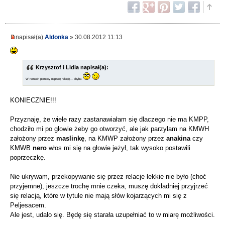
napisał(a)
Aldonka
» 30.08.2012 11:13
Krzysztof i Lidia napisał(a):
W ramach pomocy napiszę relację... chyba
KONIECZNIE!!!
Przyznaję, że wiele razy zastanawiałam się dlaczego nie ma KMPP,
chodziło mi po głowie żeby go otworzyć, ale jak parzyłam na KMWH
założony przez
maslinkę
, na KMWP założony przez
anakina
czy
KMWB
nero
włos mi się na głowie jeżył, tak wysoko postawili
poprzeczkę.
Nie ukrywam, przekopywanie się przez relacje lekkie nie było (choć
przyjemne), jeszcze trochę mnie czeka, muszę dokładniej przyjrzeć
się relacją, które w tytule nie mają słów kojarzących mi się z
Peljesacem.
Ale jest, udało się. Będę się starała uzupełniać to w miarę możliwości.