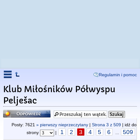
Regulamin i pomoc
Klub Miłośników Półwyspu
Pelješac
Odpowiedz
Posty: 7621
» pierwszy nieprzeczytany
|
Strona
3
z
509
| idź do
1
2
3
4
5
6
509
strony
|
...