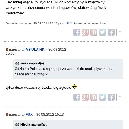
Tak mniej więcej to wygląda. Ruch komercyjny a między ty
wszystkim zatrzęsienie windsurfingowców, skitów, żaglówek,
motorówek.
Ostatnio edytowano 30.08.2012 15:12 przez
FUX
, łącznie edytowano 1 raz
napisał(a)
ASIULA HK
» 30.08.2012
15:07
sieka napisał(a):
Gdzie na Peljesacu są najlepsze warunki do nauki pływania na
desce (windsurfing)?
tylko dużo wcześniej trzeba się zgłosić
napisał(a)
FUX
» 30.08.2012 15:13
Miecia napisał(a):