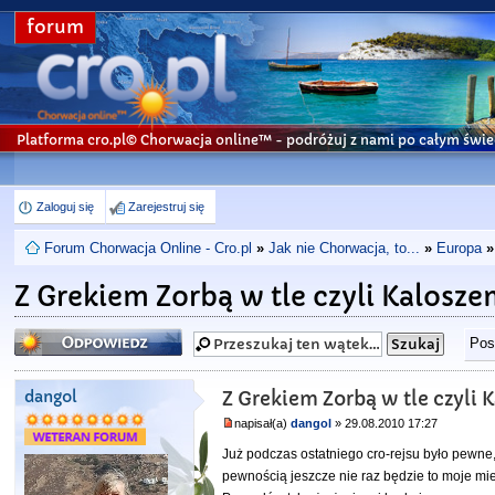
forum
Platforma cro.pl© Chorwacja online™
- podróżuj z nami po całym świe
Zaloguj się
Zarejestruj się
Forum Chorwacja Online - Cro.pl
»
Jak nie Chorwacja, to...
»
Europa
»
Z Grekiem Zorbą w tle czyli Kalosze
Odpowiedz
Pos
dangol
Z Grekiem Zorbą w tle czyli 
napisał(a)
dangol
» 29.08.2010 17:27
Już podczas ostatniego cro-rejsu było pewne
pewnością jeszcze nie raz będzie to moje m