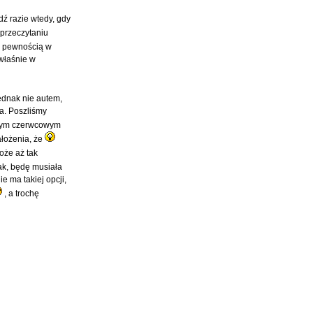
dź razie wtedy, gdy
 przeczytaniu
 Z pewnością w
właśnie w
jednak nie autem,
a. Poszliśmy
dnym czerwcowym
ałożenia, że
oże aż tak
wak, będę musiała
e ma takiej opcji,
, a trochę