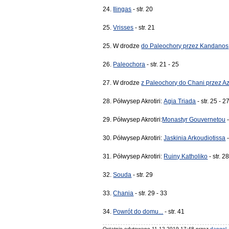
24.
Ilingas
- str. 20
25.
Vrisses
- str. 21
25. W drodze
do Paleochory przez Kandanos
26.
Paleochora
- str. 21 - 25
27. W drodze
z Paleochory do Chani przez A
28. Półwysep Akrotiri:
Agia Triada
- str. 25 - 2
29. Półwysep Akrotiri:
Monastyr Gouvernetou
-
30. Półwysep Akrotiri:
Jaskinia Arkoudiotissa
-
31. Półwysep Akrotiri:
Ruiny Katholiko
- str. 2
32.
Souda
- str. 29
33.
Chania
- str. 29 - 33
34.
Powrót do domu...
- str. 41
Ostatnio edytowano 11.12.2019 17:48 przez
dangol