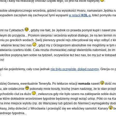
cią i kasy na realizację chociaż cząstki tego, co jest na liście najwyżej
.
sobie ubiegłorocznego września, gdzieś na wysokości Hvaru, namawiam Jędrka n
ym wypadem zaczęłam się zachwycać tymi wyspami
w relacji
KOL
-a
, toteż pomysłu na
dami na Cykladach
, gdyby nie fakt, że Jędrek co prawda pomysł kupił i nawet zr
wym do przyjęcia... Przełom sierpnia i września wybrał dlatego, że na ten termin m
niu po greckich wodach. Swój pierwszy grecki rejs zdecydował się więc odbyć z kim
e właśnie teraz bez nas
, gdyż my z Grzegorzem absolutnie nie mogliśmy w tym c
wiania czarteru łódki. Cała reszta chorwackiej załogi stwierdziła natomiast, że im
 wkrótce popłyną tam sobie na tydzień, oczywiście też bez nas, bo my już w listopa
ro!
ąd nie pojedziemy, cały czas jednak
nie było oczywiste, dokąd ruszymy
. Grecja co
y
.
rdziej Gomera, ewentualnie Teneryfa. Po lekturze relacji
nomada
nawet
dość m
, ale ostatecznie
pokonały mnie koszty, trochę (mam nadzieję, że to stan przej
ychodziło ciut za dużo
, zwłaszcza gdy nie było szans na zaklepanie sobie dużo
, w które dokładnie wrześniowe tygodnie będziemy mogli wziąć urlop. Póki co na K
e na inne miejsce wylotu (np. do Warszawy lub gdzieś do Niemiec) wymagałoby d
 kasy, żeby dolecieć z Wrocławia i przesiąść się we właściwy samolot. Kanary
b
jednego tygodnia...