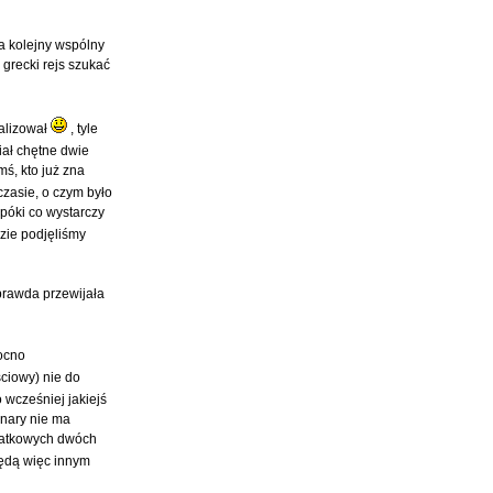
a kolejny wspólny
 grecki rejs szukać
ealizował
, tyle
iał chętne dwie
ś, kto już zna
zasie, o czym było
 póki co wystarczy
dzie podjęliśmy
 prawda przewijała
ocno
ściowy) nie do
 wcześniej jakiejś
anary nie ma
odatkowych dwóch
ędą więc innym