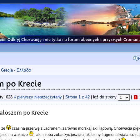
cie! Odkryj Chorwację i nie tylko na forum obecnych i przyszłych Croma
Grecja - Ελλάδα
m po Krecie
ty: 628
» pierwszy nieprzeczytany
|
Strona
1
z
42
| idź do strony
|
1
Kaloszem po Krecie
, że
czas na przerwę z Jadranem, zarówno morską jak i lądową. Chorwacja piękn
iejsce na wakacje
, ale trzeba zobaczyć jeszcze jakiś inny fragment świata, co na