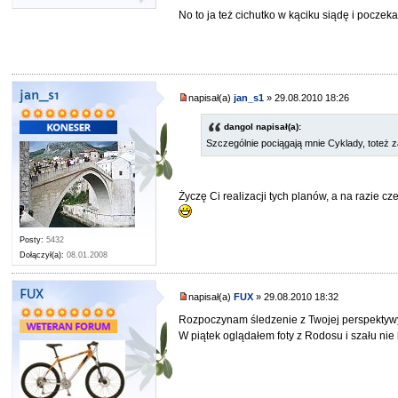
No to ja też cichutko w kąciku siądę i poczek
jan_s1
napisał(a)
jan_s1
» 29.08.2010 18:26
dangol napisał(a):
Szczególnie pociągają mnie Cyklady, toteż z
Życzę Ci realizacji tych planów, a na razie c
Posty:
5432
Dołączył(a):
08.01.2008
FUX
napisał(a)
FUX
» 29.08.2010 18:32
Rozpoczynam śledzenie z Twojej perspektyw
W piątek oglądałem foty z Rodosu i szału nie b