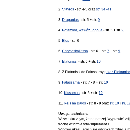
2.
Stavros
- str. 4-5 oraz
str. 34 -41
3.
Drapanias
- str. 5 + str.
9
4.
Potamida, wąwóz Topolia
- str. 5 + str.
9
5.
Elos
- str. 6
6.
Chrysoskalitissa
- str. 6 + str.
7
+ str.
9
7.
Elafonissi
- str. 6 + str.
10
8. Z Elafonissi do Falassarny
przez Plokamian
9.
Falassarna
- str. 7 - 8 + str.
10
10.
Kissamos
- str. 8 + str.
12
11.
Rejs na Balos
- str. 8 - 9 oraz
str. 10
i
str. 1
Uwaga techniczna
:
W związku z tym, że na naszej "wyprawie" zd
trochę w formie foto-suplementu.
W nowo ukazujących się odcinkach zdjęcia mo