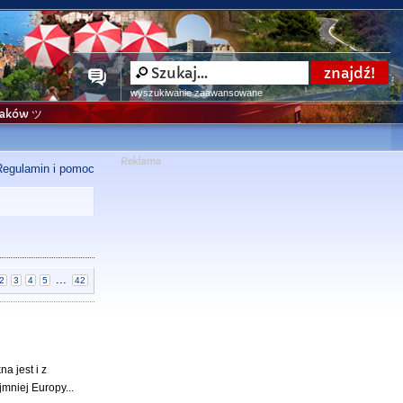
wyszukiwanie zaawansowane
niaków ツ
Regulamin i pomoc
...
2
3
4
5
42
a jest i z
jmniej Europy...