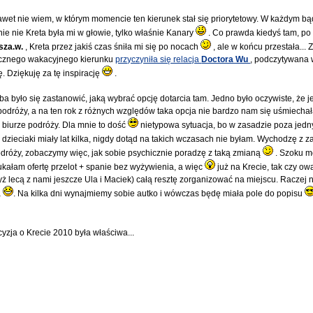
awet nie wiem, w którym momencie ten kierunek stał się priorytetowy. W każdym bą
łnie nie Kreta była mi w głowie, tylko właśnie Kanary
. Co prawda kiedyś tam, po
sza.w.
, Kreta przez jakiś czas śniła mi się po nocach
, ale w końcu przestała...
ocznego wakacyjnego kierunku
przyczyniła się relacja
Doctora Wu
, podczytywana 
. Dziękuję za tę inspirację
.
ba było się zastanowić, jaką wybrać opcję dotarcia tam. Jedno było oczywiste, że 
dróży, a na ten rok z różnych względów taka opcja nie bardzo nam się uśmiechał
 biurze podróży. Dla mnie to dość
nietypowa sytuacja, bo w zasadzie poza je
zieciaki miały lat kilka, nigdy dotąd na takich wczasach nie byłam. Wychodzę z z
dróży, zobaczymy więc, jak sobie psychicznie poradzę z taką zmianą
. Szoku m
zukałam ofertę przelot + spanie bez wyżywienia, a więc
już na Krecie, tak czy o
ż lecą z nami jeszcze Ula i Maciek) całą resztę zorganizować na miejscu. Raczej ni
a
. Na kilka dni wynajmiemy sobie autko i wówczas będę miała pole do popisu
ecyzja o Krecie 2010 była właściwa...