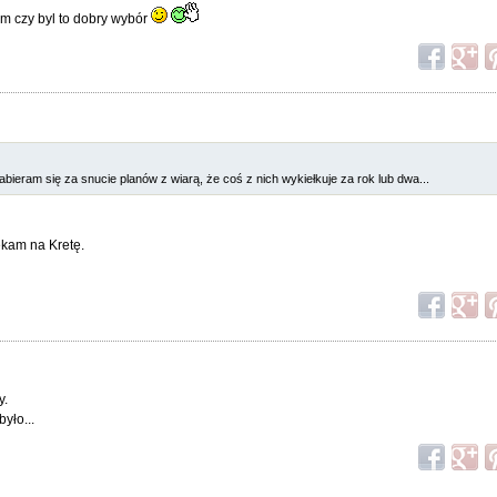
am czy byl to dobry wybór
abieram się za snucie planów z wiarą, że coś z nich wykiełkuje za rok lub dwa...
zekam na Kretę.
y.
yło...