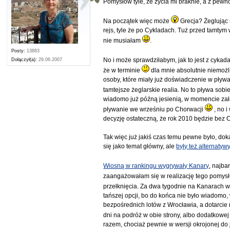
Pomysłów tyle, że życia mi braknie, a z pewnoś
Na początek więc może
Grecja? Żeglując 
rejs, tyle że po Cykladach. Tuż przed tamt
nie musiałam
.
Posty:
13883
No i może sprawdziłabym, jak to jest z cyka
Dołączył(a):
29.06.2007
że w terminie
dla mnie absolutnie niemożli
osoby, które miały już doświadczenie w pływa
tamtejsze żeglarskie realia. No to pływa sobi
wiadomo już późną jesienią, w momencie załat
pływanie we wrześniu po Chorwacji
, no i
decyzję ostateczną, że rok 2010 będzie bez C
Tak więc już jakiś czas temu pewne było, dok
się jako temat główny, ale
były też alternatyw
Wiosną w rankingu wygrywały Kanary
, najba
zaangażowałam się w realizację tego pomysłu
przełknięcia. Za dwa tygodnie na Kanarach w
tańszej opcji, bo do końca nie było wiadomo
bezpośrednich lotów z Wrocławia, a dotarci
dni na podróż w obie strony, albo dodatkowej
razem, chociaż pewnie w wersji okrojonej do 