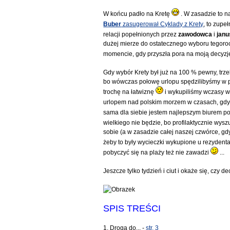
W końcu padło na Kretę
. W zasadzie to n
Buber
zasugerował Cyklady z Krety
, to zupe
relacji popełnionych przez
zawodowca
i
janu
dużej mierze do ostatecznego wyboru tegor
momencie, gdy przyszła pora na moją decyzję
Gdy wybór Krety był już na 100 % pewny, trze
bo wówczas połowę urlopu spędzilibyśmy w po
trochę na łatwiznę
i wykupiliśmy wczasy w
urlopem nad polskim morzem w czasach, gdy d
sama dla siebie jestem najlepszym biurem po
wielkiego nie będzie, bo profilaktycznie wys
sobie (a w zasadzie całej naszej czwórce, gdy
żeby to były wycieczki wykupione u rezydent
pobyczyć się na plaży też nie zawadzi
...
Jeszcze tylko tydzień i ciut i okaże się, czy d
SPIS TREŚCI
1. Droga do... -
str. 3