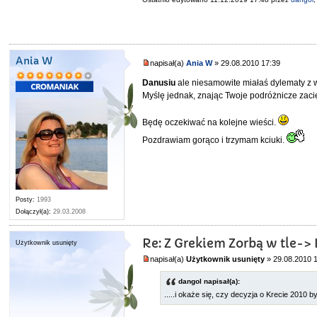
Ania W
napisał(a)
Ania W
» 29.08.2010 17:39
Danusiu
ale niesamowite miałaś dylematy z
Myślę jednak, znając Twoje podróżnicze zaci
Będę oczekiwać na kolejne wieści.
Pozdrawiam gorąco i trzymam kciuki.
Posty:
1993
Dołączył(a):
29.03.2008
Re: Z Grekiem Zorbą w tle-> 
Użytkownik usunięty
napisał(a)
Użytkownik usunięty
» 29.08.2010 
dangol napisał(a):
.....i okaże się, czy decyzja o Krecie 2010 by