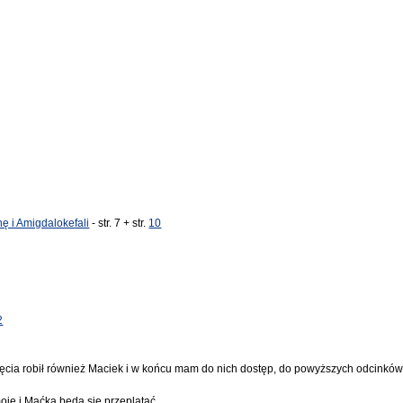
ę i Amigdalokefali
- str. 7 + str.
10
2
jęcia robił również Maciek i w końcu mam do nich dostęp, do powyższych odcinkó
je i Maćka będą się przeplatać.