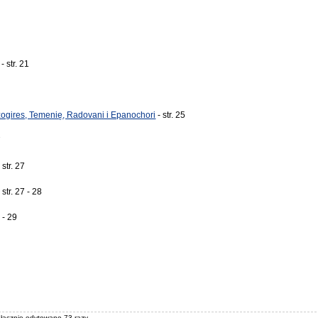
- str. 21
zogires, Temenię, Radovani i Epanochori
- str. 25
7
 str. 27
 str. 27 - 28
8 - 29
, łącznie edytowano 73 razy