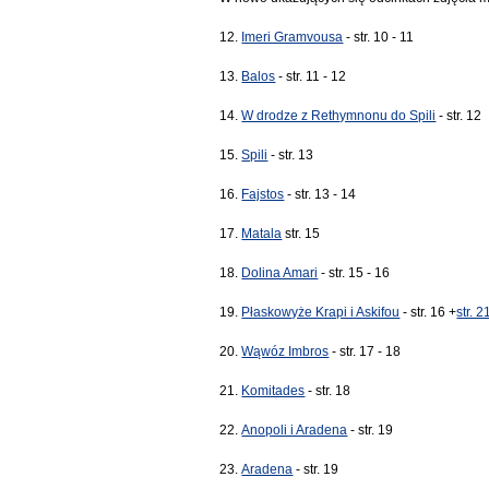
12.
Imeri Gramvousa
- str. 10 - 11
13.
Balos
- str. 11 - 12
14.
W drodze z Rethymnonu do Spili
- str. 12
15.
Spili
- str. 13
16.
Fajstos
- str. 13 - 14
17.
Matala
str. 15
18.
Dolina Amari
- str. 15 - 16
19.
Płaskowyże Krapi i Askifou
- str. 16 +
str. 2
20.
Wąwóz Imbros
- str. 17 - 18
21.
Komitades
- str. 18
22.
Anopoli i Aradena
- str. 19
23.
Aradena
- str. 19