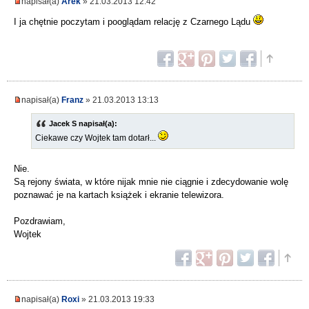
napisał(a)
Arek
» 21.03.2013 12:42
I ja chętnie poczytam i pooglądam relację z Czarnego Lądu
napisał(a)
Franz
» 21.03.2013 13:13
Jacek S napisał(a):
Ciekawe czy Wojtek tam dotarł...
Nie.
Są rejony świata, w które nijak mnie nie ciągnie i zdecydowanie wolę
poznawać je na kartach książek i ekranie telewizora.
Pozdrawiam,
Wojtek
napisał(a)
Roxi
» 21.03.2013 19:33