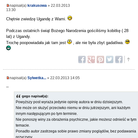
napisał(a)
krakusowa
» 22.03.2013
13:30
Chętnie zwiedzę Ugandę z Wami.
Podczas ostatnich świąt Bożego Narodzenia gościliśmy kobitkę ( 28
lat) z Ugandy.
Trochę poopowiadała jak tam jest
, ale nie była zbyt gadatliwa.
napisał(a)
Sylwetka...
» 22.03.2013 14:05
--
gego napisał(a):
Powyższy post wyraża jedynie opinię autora w dniu dzisiejszym.
Nie może on służyć przeciwko niemu w dniu jutrzejszym, ani każdym
innym następującym po tym terminie.
Nie ponoszę winy za obrażenia psychiczne, jakie możesz odnieść w tym
temacie.
Ponadto autor zastrzega sobie prawo zmiany poglądów, bez podawania
przyczyny.