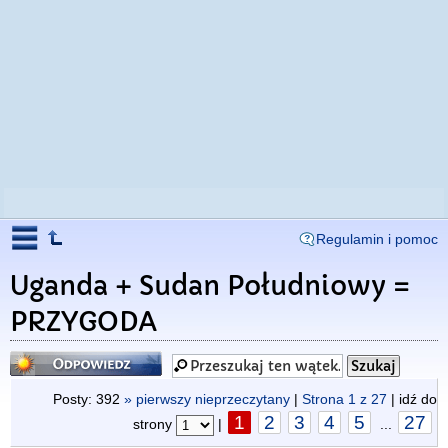
Regulamin i pomoc
Uganda + Sudan Południowy =
PRZYGODA
Odpowiedz
Posty: 392
» pierwszy nieprzeczytany
|
Strona
1
z
27
| idź do
1
2
3
4
5
27
strony
|
...