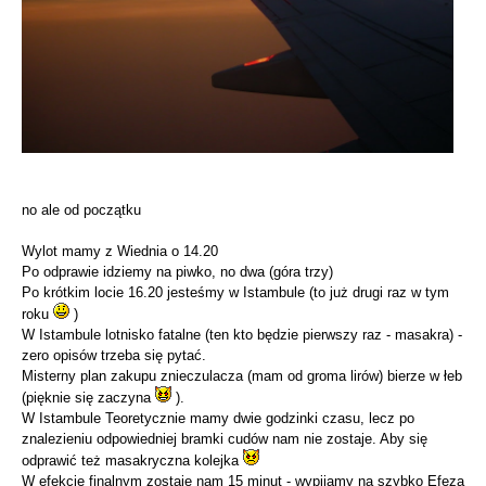
no ale od początku
Wylot mamy z Wiednia o 14.20
Po odprawie idziemy na piwko, no dwa (góra trzy)
Po krótkim locie 16.20 jesteśmy w Istambule (to już drugi raz w tym
roku
)
W Istambule lotnisko fatalne (ten kto będzie pierwszy raz - masakra) -
zero opisów trzeba się pytać.
Misterny plan zakupu znieczulacza (mam od groma lirów) bierze w łeb
(pięknie się zaczyna
).
W Istambule Teoretycznie mamy dwie godzinki czasu, lecz po
znalezieniu odpowiedniej bramki cudów nam nie zostaje. Aby się
odprawić też masakryczna kolejka
W efekcie finalnym zostaje nam 15 minut - wypijamy na szybko Efeza