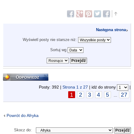
Następna strona
Wyświetl posty nie starsze niż:
Sortuj wg
Odpowiedz
Posty: 392 |
Strona
1
z
27
| idź do strony
|
1
2
3
4
5
27
...
Powrót do Afryka
Skocz do: