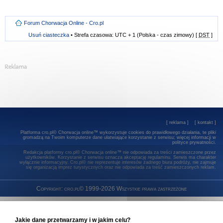
Forum Chorwacja Online - Cro.pl
Usuń ciasteczka
• Strefa czasowa: UTC + 1 (Polska - czas zimowy) [
DST
]
[
reklama
] [
kontakt
]
Platforma cro.pl© Chorwacja online™ wykorzystuje cookies do prawidłowego działania, te pliki
gromadzą na Twoim komputerze dane ułatwiające korzystanie z serwisu; więcej informacji w
polityce prywatności
.
Redakcja platformy cro.pl© Chorwacja online™ nie odpowiada za treści zamieszczone przez
użytkowników. Korzystanie z serwisu oznacza akceptację regulaminu. Serwis ma charakter
wyłącznie informacyjny. Cro.pl© nie reprezentuje interesów żadnego biura podróży, nie zajmuje
się organizacją imprez turystycznych oraz nie odpowiada za treść zamieszczonych reklam.
Copyright: cro.pl© 1999-2026 Wszystkie prawa zastrzeżone
Jakie dane przetwarzamy i w jakim celu?