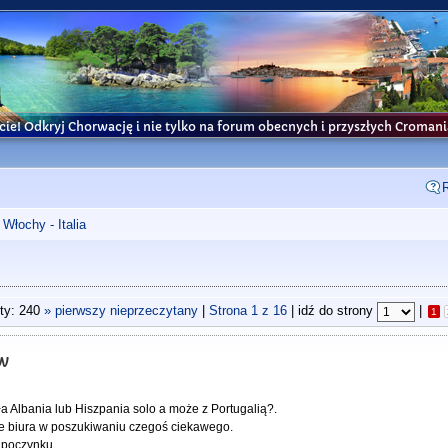
cie! Odkryj Chorwację i nie tylko na forum obecnych i przyszłych Croma
Włochy - Italia
ty: 240
» pierwszy nieprzeczytany
|
Strona
1
z
16
| idź do strony
|
1
ów
 Albania lub Hiszpania solo a może z Portugalią?.
ne biura w poszukiwaniu czegoś ciekawego.
odpoczynku.