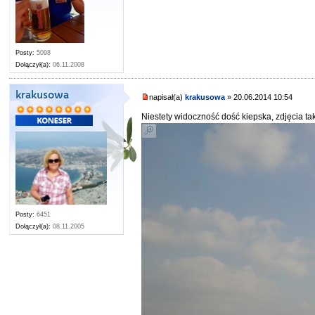
Posty:
5098
Dołączył(a):
06.11.2008
krakusowa
napisał(a)
krakusowa
» 20.06.2014 10:54
Niestety widoczność dość kiepska, zdjęcia ta
Posty:
6451
Dołączył(a):
08.11.2005