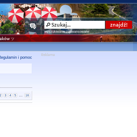
wyszukiwanie zaawansowane
niaków ツ
Regulamin i pomoc
...
2
3
4
5
16