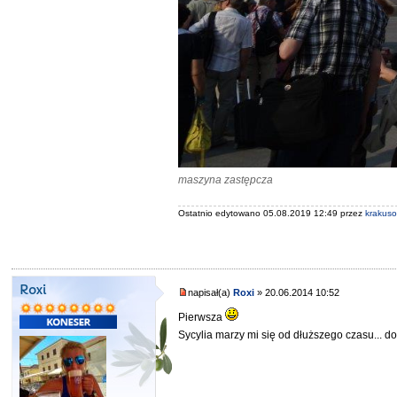
maszyna zastępcza
Ostatnio edytowano 05.08.2019 12:49 przez
krakus
Roxi
napisał(a)
Roxi
» 20.06.2014 10:52
Pierwsza
Sycylia marzy mi się od dłuższego czasu... d