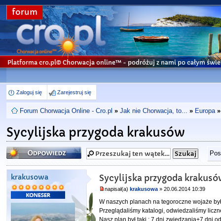
forum
Platforma cro.pl© Chorwacja online™
- podróżuj z nami po całym świe
Zaloguj się
Zarejestruj się
Forum Chorwacja Online - Cro.pl
»
Jak nie Chorwacja, to...
»
Europa
»
Sycylijska przygoda krakusów
Odpowiedz
Pos
krakusowa
Sycylijska przygoda krakus
napisał(a)
krakusowa
» 20.06.2014 10:39
W naszych planach na tegoroczne wojaże była
Przeglądaliśmy katalogi, odwiedzaliśmy licz
Nasz plan był taki : 7 dni zwiedzania+7 dni 