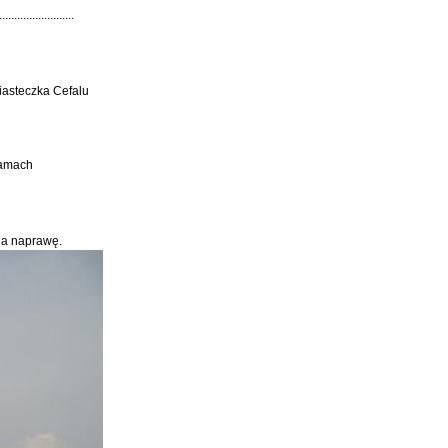
...............
iasteczka Cefalu
 ramach
 na naprawę.