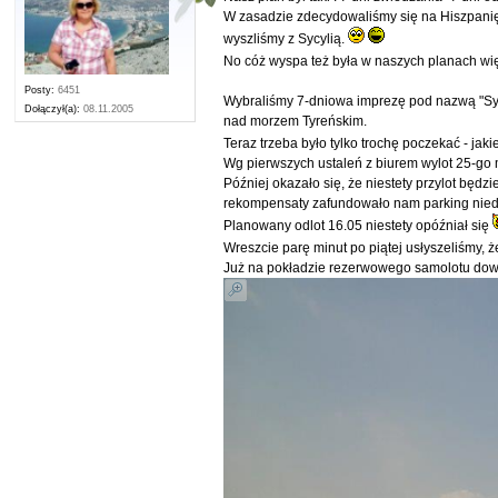
W zasadzie zdecydowaliśmy się na Hiszpanię z Po
wyszliśmy z Sycylią.
No cóż wyspa też była w naszych planach w
Posty:
6451
Wybraliśmy 7-dniowa imprezę pod nazwą "Sycy
Dołączył(a):
08.11.2005
nad morzem Tyreńskim.
Teraz trzeba było tylko trochę poczekać - jaki
Wg pierwszych ustaleń z biurem wylot 25-go
Później okazało się, że niestety przylot będ
rekompensaty zafundowało nam parking nieda
Planowany odlot 16.05 niestety opóźniał się
Wreszcie parę minut po piątej usłyszeliśmy, ż
Już na pokładzie rezerwowego samolotu dowie