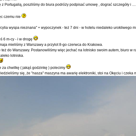
rtugalią, poszliśmy do biura podróży podpisać umowę , dograć szczegóły i ..............
ięc czemu nie
lia wyspa nieznana" + wypoczynek - też 7 dni - w hotelu niedaleko urokliwego m
eś 6 m-cy - i w drogę
 maja mieliśmy z Warszawy a przylot 8-go czerwca do Krakowa.
zie też do Warszawy. Postanowiliśmy więc jechać na lotnisko swoim autem, biuro w
leko lotniska.
e za chwilkę ( jakąś godzinkę ) polecimy
dzieliśmy się, że "nasza" maszyna ma awarię elektroniki, stoi na Okęciu i czeka