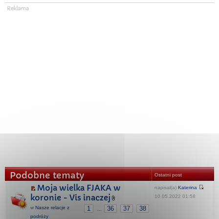
Podobne tematy
Ostatni post
Moja wielka FJAKA w
napisał(a)
Katerina
koronie - Vis inaczej
10.05.2022 01:58
w
Nasze relacje z
1
36
37
38
...
podróży