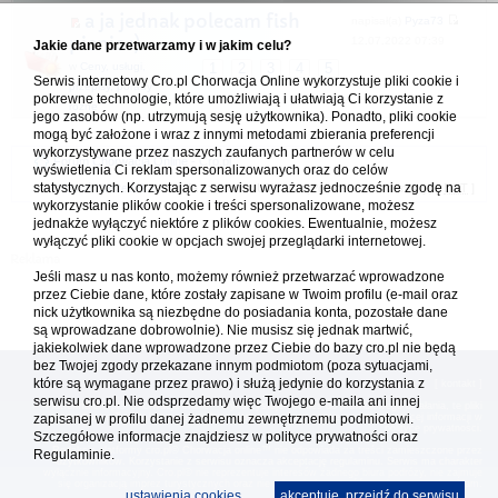
a ja jednak polecam fish
napisał(a)
Pyza73
picnic :)
12.07.2022 07:39
Jakie dane przetwarzamy i w jakim celu?
w
Ceny, usługi,
1
2
3
4
5
Serwis internetowy Cro.pl Chorwacja Online wykorzystuje pliki cookie i
przepisy, porady
pokrewne technologie, które umożliwiają i ułatwiają Ci korzystanie z
różne
jego zasobów (np. utrzymują sesję użytkownika). Ponadto, pliki cookie
mogą być założone i wraz z innymi metodami zbierania preferencji
wykorzystywane przez naszych zaufanych partnerów w celu
Forum Chorwacja Online - Cro.pl
wyświetlenia Ci reklam spersonalizowanych oraz do celów
statystycznych. Korzystając z serwisu wyrażasz jednocześnie zgodę na
Usuń ciasteczka
• Strefa czasowa: UTC + 1 (Polska - czas zimowy) [
DST
]
wykorzystanie plików cookie i treści spersonalizowane, możesz
jednakże wyłączyć niektóre z plików cookies. Ewentualnie, możesz
wyłączyć pliki cookie w opcjach swojej przeglądarki internetowej.
Jeśli masz u nas konto, możemy również przetwarzać wprowadzone
przez Ciebie dane, które zostały zapisane w Twoim profilu (e-mail oraz
nick użytkownika są niezbędne do posiadania konta, pozostałe dane
są wprowadzane dobrowolnie). Nie musisz się jednak martwić,
jakiekolwiek dane wprowadzone przez Ciebie do bazy cro.pl nie będą
bez Twojej zgody przekazane innym podmiotom (poza sytuacjami,
które są wymagane przez prawo) i służą jedynie do korzystania z
[
reklama
] [
kontakt
]
serwisu cro.pl. Nie odsprzedamy więc Twojego e-maila ani innej
Platforma cro.pl© Chorwacja online™ wykorzystuje cookies do prawidłowego działania, te pliki
zapisanej w profilu danej żadnemu zewnętrznemu podmiotowi.
gromadzą na Twoim komputerze dane ułatwiające korzystanie z serwisu; więcej informacji w
polityce prywatności
.
Szczegółowe informacje znajdziesz w
polityce prywatności
oraz
Redakcja platformy cro.pl© Chorwacja online™ nie odpowiada za treści zamieszczone przez
Regulaminie.
użytkowników. Korzystanie z serwisu oznacza akceptację regulaminu. Serwis ma charakter
wyłącznie informacyjny. Cro.pl© nie reprezentuje interesów żadnego biura podróży, nie zajmuje
się organizacją imprez turystycznych oraz nie odpowiada za treść zamieszczonych reklam.
ustawienia cookies
akceptuję, przejdź do serwisu