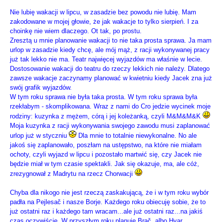
Nie lubię wakacji w lipcu, w zasadzie bez powodu nie lubię. Mam
zakodowane w mojej głowie, że jak wakacje to tylko sierpień. I za
choinkę nie wiem dlaczego. Ot tak, po prostu.
Zresztą u mnie planowanie wakacji to nie taka prosta sprawa. Ja mam
urlop w zasadzie kiedy chcę, ale mój mąż, z racji wykonywanej pracy
już tak lekko nie ma. Teatr najwięcej wyjazdów ma właśnie w lecie.
Dostosowanie wakacji do teatru do rzeczy lekkich nie należy. Dlatego
zawsze wakacje zaczynamy planować w kwietniu kiedy Jacek zna już
swój grafik wyjazdów.
W tym roku sprawa nie była taka prosta. W tym roku sprawa była
rzekłabym - skomplikowana. Wraz z nami do Cro jedzie wycinek moje
rodziny: kuzynka z mężem, córą i jej koleżanką, czyli M&M&M&K
Moja kuzynka z racji wykonywania swojego zawodu musi zaplanować
urlop już w styczniu
Dla mnie to totalnie niewykonalne. No ale
jakoś się zaplanowało, poszłam na ustępstwo, na które nie miałam
ochoty, czyli wyjazd w lipcu i pozostało martwić się, czy Jacek nie
będzie miał w tym czasie spektakli. Jak się okazuje, ma, ale cóż,
zrezygnował z Madrytu na rzecz Chorwacji
Chyba dla nikogo nie jest rzeczą zaskakującą, że i w tym roku wybór
padła na Pejlesač i nasze Borje. Każdego roku obiecuję sobie, że to
już ostatni raz i każdego tam wracam...ale już ostatni raz...na jakiś
czas oczywiście. W przyszłym roku planuję Brač, albo Hvar.