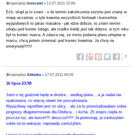
napisał(a)
moscatel
» 13.07.2011 15:06
Ech, skąd ja to znam - o ile termin zakończenia sezonu jest znany w
miarę wcześnie, o tyle kwestia wszystkich festiwali i koncertów
wyjazdowych to jakaś masakra - jak idzie dobrze, to znam termin
urlopu pod koniec lutego, ale rzadko kiedy jest tak dobrze, w tym roku
był to koniec marca. A zdarza się, że mimo podania planu urlopów w
marcu, chcą potem zmieniać pod koniec kwietnia. Ja chcę na
emeryturę!!!!!!!
napisał(a)
Aldonka
» 17.07.2011 00:05
16 lipca 23:58
Jutro o tej godzinie będę w drodze....według planu....a ja nadal nie
spakowana, co więcej nawet nie poszykowana.
Wyjazdowy rajzefiber jest mi obcy....ale za to przestudiowałam sobie
prognozy długoterminowe dla Orebica....i kicha. 25 stopni ciepła to
jeszcze luz, ale burze!!!!! deszcze!!!!!! Ja protestuję, ja zasłużyłam
sobie na te wakacje, naprawdę zasłużyłam.
I teraz to już w ogóle nie mam zapału dopakowania.