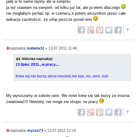
jadę w te same rejony ale w sierpniu
ja też stawiam na sierpień, od kilku już lat, ale ja wiem dlaczego
nie mogłabym jechać np. w czerwcu a potem wszystkim przez całe
wakacje zazdrościć, że urlop jeszcze przed nimi
napisał(a)
kobieta32
» 13.07.2011 11:46
Aldonka napisał(a):
13 lipiec 2011...w pracy....
Krew się nie burzy, serce mocniej nie bije, nic, zero, null.
My wyruszamy w sobote rano. We mnie krew się tak burzy że można
zwariować!!! Niestety, nie moge sie skupic na pracy
napisał(a)
mysza73
» 13.07.2011 12:10