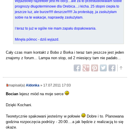
Wyjazdowy rajzefiber jest mi obcy....ale za to przestudiowałam sobie
prognozy długoterminowe dla Orebica....i kicha. 25 stopni ciepła to
jeszcze luz, ale burze!!!!! deszcze!!!!!! Ja protestuję, ja zasłużyłam
sobie na te wakacje, naprawdę zasłużyłam.
I teraz to już w ogóle nie mam zapału dopakowania.
Minęła północ - dziś wyjazd.
Cały czas mam kontakt z Bobo z Borka i teraz tam jeszcze jest jeden
znajomy z forum... Lampa non stop, od 2 miesięcy tam nie padało...
napisał(a)
Aldonka
» 17.07.2011 17:03
Bocian
lejesz miód na moje serce
Dzięki Kochani.
Teoretycznie spakowani jesteśmy w połowie
Dobre i to. Planowana
godzina rozpoczęcia podróży - 20:00....a jak będzie z realizacją to się
okaże.