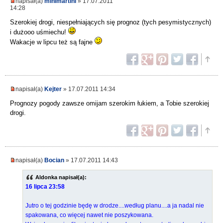
napisał(a)
minimartini
» 17.07.2011
14:28
Szerokiej drogi, niespełniających się prognoz (tych pesymistycznych)
i dużooo uśmiechu!
Wakacje w lipcu też są fajne
napisał(a)
Kejter
» 17.07.2011 14:34
Prognozy pogody zawsze omijam szerokim łukiem, a Tobie szerokiej
drogi.
napisał(a)
Bocian
» 17.07.2011 14:43
Aldonka napisał(a):
16 lipca 23:58
Jutro o tej godzinie będę w drodze....według planu....a ja nadal nie
spakowana, co więcej nawet nie poszykowana.