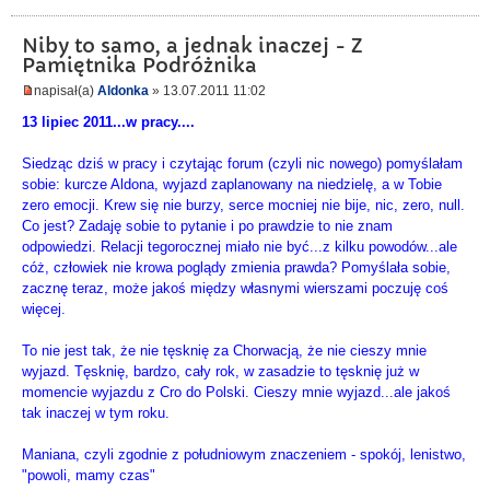
Niby to samo, a jednak inaczej - Z
Pamiętnika Podróżnika
napisał(a)
Aldonka
» 13.07.2011 11:02
13 lipiec 2011...w pracy....
Siedząc dziś w pracy i czytając forum (czyli nic nowego) pomyślałam
sobie: kurcze Aldona, wyjazd zaplanowany na niedzielę, a w Tobie
zero emocji. Krew się nie burzy, serce mocniej nie bije, nic, zero, null.
Co jest? Zadaję sobie to pytanie i po prawdzie to nie znam
odpowiedzi. Relacji tegorocznej miało nie być...z kilku powodów...ale
cóż, człowiek nie krowa poglądy zmienia prawda? Pomyślała sobie,
zacznę teraz, może jakoś między własnymi wierszami poczuję coś
więcej.
To nie jest tak, że nie tęsknię za Chorwacją, że nie cieszy mnie
wyjazd. Tęsknię, bardzo, cały rok, w zasadzie to tęsknię już w
momencie wyjazdu z Cro do Polski. Cieszy mnie wyjazd...ale jakoś
tak inaczej w tym roku.
Maniana, czyli zgodnie z południowym znaczeniem - spokój, lenistwo,
"powoli, mamy czas"