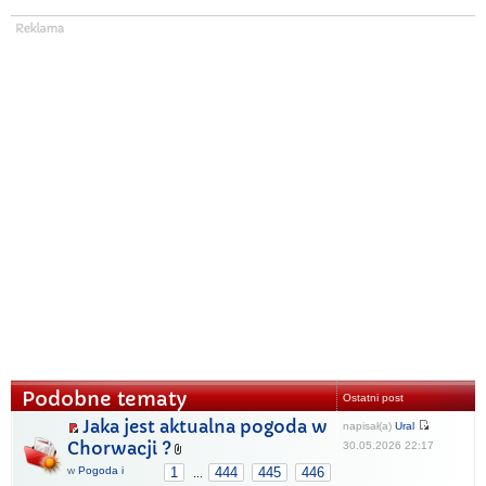
Podobne tematy
Ostatni post
Jaka jest aktualna pogoda w
napisał(a)
Ural
Chorwacji ?
30.05.2026 22:17
w
Pogoda i
1
444
445
446
...