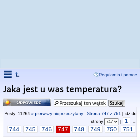
Regulamin i pomoc
Jaka jest u was temperatura?
Odpowiedz
Posty: 11264
» pierwszy nieprzeczytany
|
Strona
747
z
751
| idź do
1
strony
|
...
744
745
746
747
748
749
750
751