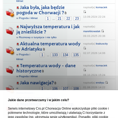
klimat
Jaka była, jaka będzie
napisał(a)
komaciek
pogoda w Chorwacji ?
13.09.2024 22:24
w
Pogoda i klimat
1
21
22
23
...
Najwyższa temperatura i jak
napisał(a)
ją znieśliście ?
marekkowalak
09.03.2025 20:36
w
Rozmowy o turystyce i nie tylko
Aktualna temperatura wody
napisał(a)
krakuscity
w Adriatyku
02.07.2026 14:06
w
Pogoda i
1
133
134
135
...
klimat
Temperatura wody - dane
napisał(a)
komaciek
historyczne
08.10.2024 15:24
w
Pogoda i klimat
Jaka nawigacja?
napisał(a)
endryu
01.08.2026 14:22
w
1
106
107
108
...
Samochodem -
trasy, noclegi, przepisy, uwagi
Jakie dane przetwarzamy i w jakim celu?
Maslenica - jaka plaża itp.
napisał(a)
to ja ewa
Serwis internetowy Cro.pl Chorwacja Online wykorzystuje pliki cookie i
w
Apartamenty, hotele, pokoje
1
2
pokrewne technologie, które umożliwiają i ułatwiają Ci korzystanie z
05.08.2024 12:58
jego zasobów (np. utrzymują sesję użytkownika). Ponadto, pliki cookie