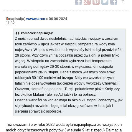
napisał(a)
wwwmarco
» 06.06.2024
11:32
komaciek napisał(a):
Z moich ponad dwudziestoletnich adriatyckich wojaży w zeszłym
roku zarówno w lipcu jak też w sierpniu temperatura wody była
najwyższa. W lipcu u wschodnich wybrzeży Istrii to był przedział 24-
29 stopni. Przy czym 24 na początku przez dwa dni, a potem tylko
więcej. W sierpniu na zachodnim wybrzeżu Istrii temperatura
wahała się pomiędzy 26-30 stopni, w większości dni osiągała
popołudniami 28-29 stopni. Dane z moich własnych pomiarów,
robionych 50-100 metrów od brzegu. Nidy we wcześniejszych
latach nie obserwowałem tak ciepłej wody u wybrzeży Chorwacji.
Owszem, sierpień na południu Turcji, południowe plaże Krety, czy
też okolice Malagi - ale nie Adriatyk i to na północy.
Obecne wartości na koniec maja to około 21 stopni. Zobaczymy, jak
się sytuacja rozwinie - będę miał okazję zarówno w lipcu jak i
sierpniu sprawdzić osobiście.
Też uważam że w roku 2023 woda była najcieplejsza ze wszystkich
moich dotychczasowych pobytów ( w sumie 9 lat z rzędu) Dalmacja