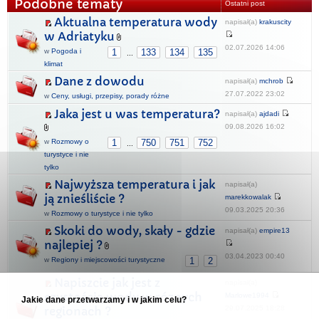
Podobne tematy
Ostatni post
Aktualna temperatura wody
napisał(a)
krakuscity
w Adriatyku
02.07.2026 14:06
w
Pogoda i
1
133
134
135
...
klimat
Dane z dowodu
napisał(a)
mchrob
27.07.2022 23:02
w
Ceny, usługi, przepisy, porady różne
Jaka jest u was temperatura?
napisał(a)
ajdadi
09.08.2026 16:02
w
Rozmowy o
1
750
751
752
...
turystyce i nie
tylko
Najwyższa temperatura i jak
napisał(a)
ją znieśliście ?
marekkowalak
09.03.2025 20:36
w
Rozmowy o turystyce i nie tylko
Skoki do wody, skały - gdzie
napisał(a)
empire13
najlepiej ?
03.04.2023 00:40
w
Regiony i miejscowości turystyczne
1
2
Napiszcie jak jest z
napisał(a)
czystością wody w róznych
Marlowe1994
Jakie dane przetwarzamy i w jakim celu?
29.07.2025 18:28
regionach ?