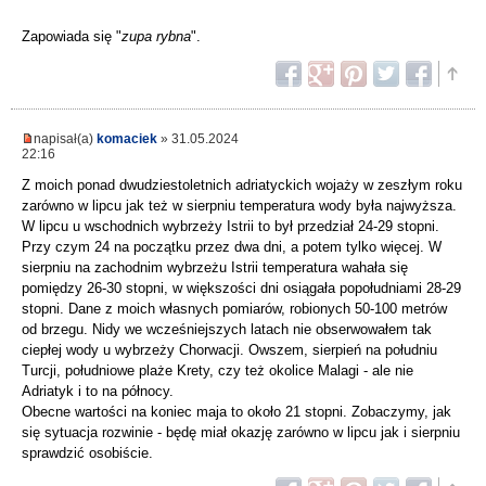
Zapowiada się "
zupa rybna
".
napisał(a)
komaciek
» 31.05.2024
22:16
Z moich ponad dwudziestoletnich adriatyckich wojaży w zeszłym roku
zarówno w lipcu jak też w sierpniu temperatura wody była najwyższa.
W lipcu u wschodnich wybrzeży Istrii to był przedział 24-29 stopni.
Przy czym 24 na początku przez dwa dni, a potem tylko więcej. W
sierpniu na zachodnim wybrzeżu Istrii temperatura wahała się
pomiędzy 26-30 stopni, w większości dni osiągała popołudniami 28-29
stopni. Dane z moich własnych pomiarów, robionych 50-100 metrów
od brzegu. Nidy we wcześniejszych latach nie obserwowałem tak
ciepłej wody u wybrzeży Chorwacji. Owszem, sierpień na południu
Turcji, południowe plaże Krety, czy też okolice Malagi - ale nie
Adriatyk i to na północy.
Obecne wartości na koniec maja to około 21 stopni. Zobaczymy, jak
się sytuacja rozwinie - będę miał okazję zarówno w lipcu jak i sierpniu
sprawdzić osobiście.