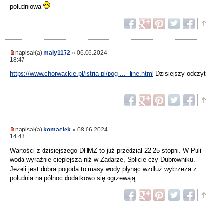
południowa
napisał(a)
maly1172
» 06.06.2024
18:47
https://www.chorwackie.pl/istria-pl/pog ... -line.html
Dzisiejszy odczyt
napisał(a)
komaciek
» 08.06.2024
14:43
Wartości z dzisiejszego DHMZ to już przedział 22-25 stopni. W Puli
woda wyraźnie cieplejsza niż w Zadarze, Splicie czy Dubrowniku.
Jeżeli jest dobra pogoda to masy wody płynąc wzdłuż wybrzeża z
południa na północ dodatkowo się ogrzewają.