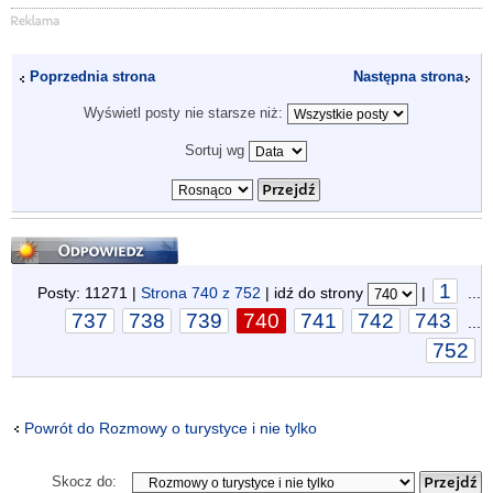
Poprzednia strona
Następna strona
Wyświetl posty nie starsze niż:
Sortuj wg
Odpowiedz
1
Posty: 11271 |
Strona
740
z
752
| idź do strony
|
...
737
738
739
740
741
742
743
...
752
Powrót do Rozmowy o turystyce i nie tylko
Skocz do: