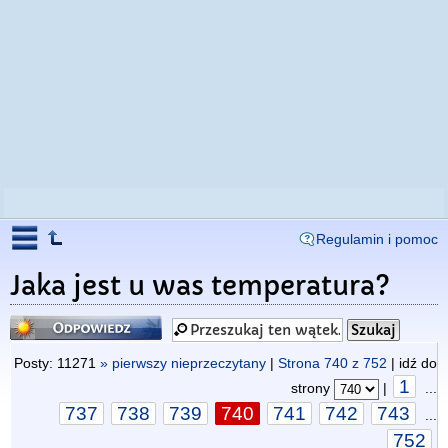
Regulamin i pomoc
Jaka jest u was temperatura?
Odpowiedz
Posty: 11271
» pierwszy nieprzeczytany
|
Strona
740
z
752
| idź do
1
strony
|
...
737
738
739
740
741
742
743
...
752