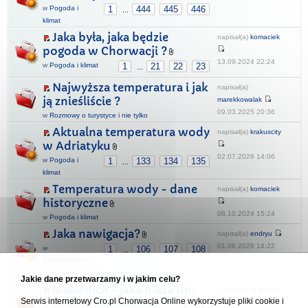
w
Pogoda i
1
444
445
446
...
klimat
Jaka była, jaka będzie
napisał(a)
komaciek
pogoda w Chorwacji ?
13.09.2024 22:24
w
Pogoda i klimat
1
21
22
23
...
Najwyższa temperatura i jak
napisał(a)
ją znieśliście ?
marekkowalak
09.03.2025 20:36
w
Rozmowy o turystyce i nie tylko
Aktualna temperatura wody
napisał(a)
krakuscity
w Adriatyku
02.07.2026 14:06
w
Pogoda i
1
133
134
135
...
klimat
Temperatura wody - dane
napisał(a)
komaciek
historyczne
08.10.2024 15:24
w
Pogoda i klimat
Jaka nawigacja?
napisał(a)
endryu
01.08.2026 14:22
w
1
106
107
108
...
Samochodem -
trasy, noclegi, przepisy, uwagi
Jakie dane przetwarzamy i w jakim celu?
Maslenica - jaka plaża itp.
napisał(a)
to ja ewa
Serwis internetowy Cro.pl Chorwacja Online wykorzystuje pliki cookie i
w
Apartamenty, hotele, pokoje
1
2