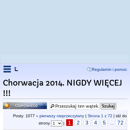
Regulamin i pomoc
Chorwacja 2014. NIGDY WIĘCEJ
!!!
Odpowiedz
Posty: 1077
» pierwszy nieprzeczytany
|
Strona
1
z
72
| idź do
1
2
3
4
5
72
strony
|
...