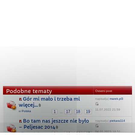
Podobne tematy
Ostatni post
Gór mi mało i trzeba mi
napisał(a)
marek.pl3
więcej...
11.07.2022 21:59
w
Polska
1
17
18
19
...
Bo tam nas jeszcze nie było
napisał(a)
piekara114
– Peljesac 2014
04.01.2023 18:51
w
Nasze relacje z
1
13
14
15
...