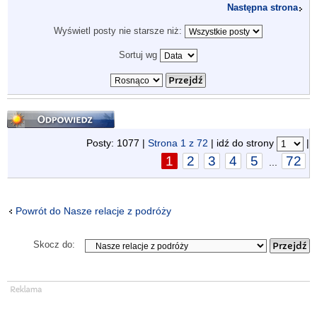
Następna strona
Wyświetl posty nie starsze niż:
Sortuj wg
Odpowiedz
Posty: 1077 |
Strona
1
z
72
| idź do strony
|
1
2
3
4
5
72
...
Powrót do Nasze relacje z podróży
Skocz do: