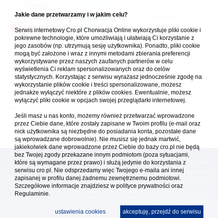
podróży
Jakie dane przetwarzamy i w jakim celu?
Kemping Park Umag -
napisał(a)
wrażenia z pobytu 08.2014
Martini2000
Serwis internetowy Cro.pl Chorwacja Online wykorzystuje pliki cookie i
06.05.2026 18:52
pokrewne technologie, które umożliwiają i ułatwiają Ci korzystanie z
w
Kempingi
1
2
3
jego zasobów (np. utrzymują sesję użytkownika). Ponadto, pliki cookie
mogą być założone i wraz z innymi metodami zbierania preferencji
wykorzystywane przez naszych zaufanych partnerów w celu
Forum Chorwacja Online - Cro.pl
wyświetlenia Ci reklam spersonalizowanych oraz do celów
statystycznych. Korzystając z serwisu wyrażasz jednocześnie zgodę na
Usuń ciasteczka
• Strefa czasowa: UTC + 1 (Polska - czas zimowy) [
DST
]
wykorzystanie plików cookie i treści spersonalizowane, możesz
jednakże wyłączyć niektóre z plików cookies. Ewentualnie, możesz
wyłączyć pliki cookie w opcjach swojej przeglądarki internetowej.
Jeśli masz u nas konto, możemy również przetwarzać wprowadzone
przez Ciebie dane, które zostały zapisane w Twoim profilu (e-mail oraz
nick użytkownika są niezbędne do posiadania konta, pozostałe dane
są wprowadzane dobrowolnie). Nie musisz się jednak martwić,
jakiekolwiek dane wprowadzone przez Ciebie do bazy cro.pl nie będą
bez Twojej zgody przekazane innym podmiotom (poza sytuacjami,
które są wymagane przez prawo) i służą jedynie do korzystania z
[
reklama
] [
kontakt
]
serwisu cro.pl. Nie odsprzedamy więc Twojego e-maila ani innej
Platforma cro.pl© Chorwacja online™ wykorzystuje cookies do prawidłowego działania, te pliki
zapisanej w profilu danej żadnemu zewnętrznemu podmiotowi.
gromadzą na Twoim komputerze dane ułatwiające korzystanie z serwisu; więcej informacji w
polityce prywatności
.
Szczegółowe informacje znajdziesz w
polityce prywatności
oraz
Redakcja platformy cro.pl© Chorwacja online™ nie odpowiada za treści zamieszczone przez
Regulaminie.
użytkowników. Korzystanie z serwisu oznacza akceptację regulaminu. Serwis ma charakter
wyłącznie informacyjny. Cro.pl© nie reprezentuje interesów żadnego biura podróży, nie zajmuje
się organizacją imprez turystycznych oraz nie odpowiada za treść zamieszczonych reklam.
ustawienia cookies
akceptuję, przejdź do serwisu