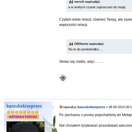
mervik napisał(a):
a w wolnym czasie zapraszam do mojej
Czytam wiele relacji, również Twoją, ale zazwy
większości relacji.
CROberto napisał(a):
No to do poniedziałku ...
Słowo się rzekło, więc..........
kaszubskiexpress
napisał(a)
kaszubskiexpress
» 08.09.2014 09:
Po zjechaniu z promu pojechaliśmy do Metaj
Nie chciałem ryzykować poszukiwań wieczore