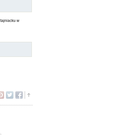
 tajniacku w
.