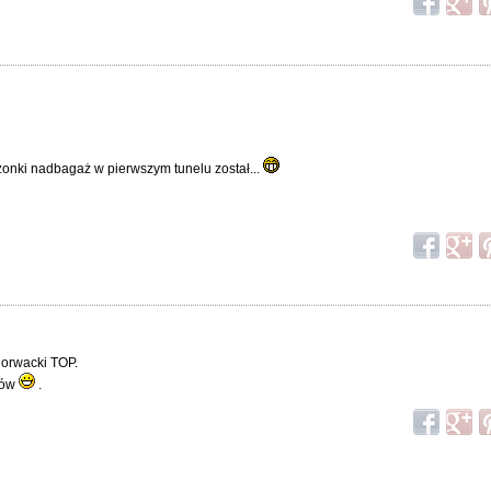
onki nadbagaż w pierwszym tunelu został...
chorwacki TOP.
ków
.