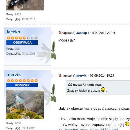
Posty:
8912
Dołączył(a):
12.08.2010
Jacekp
napisał(a)
Jacekp
» 06.09.2014 22:24
Mogę i ja?
Posty:
105
Dołączył(a):
08.01.2008
mervik
napisał(a)
mervik
» 07.09.2014 19:17
mysza73 napisał(a):
Znaczy jesień przyszła
.
..tak jak obiecał ,liście opadają zaczyna pisa
...krzesełko mam swoje to sobie siądę i pocz
Posty:
6870
....a w wolnym czasie zapraszam do mojej
Dołączył(a):
03.11.2012