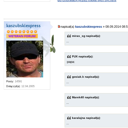
do-chorwacji-przez-meke-t46704.html
kaszubskiexpress
napisał(a)
kaszubskiexpress
» 08.09.2014 08:
miras_sg napisał(a):
...
FUX napisał(a):
:papa:
gosiak.k napisał(a):
Posty:
14591
...
Dołączył(a):
12.04.2005
Marek40 napisał(a):
...
karalajna napisał(a):
...