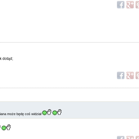
k dotąd;
iana może będę coś widział