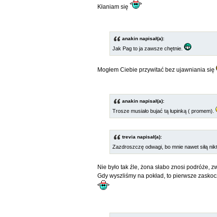
Kłaniam się
anakin napisał(a):
Jak Pag to ja zawsze chętnie.
Mogłem Ciebie przywitać bez ujawniania się
anakin napisał(a):
Trosze musiało bujać tą łupinką ( promem).
trevia napisał(a):
Zazdroszczę odwagi, bo mnie nawet siłą nik
Nie było tak źle, żona słabo znosi podróże, z
Gdy wyszliśmy na pokład, to pierwsze zaskocze