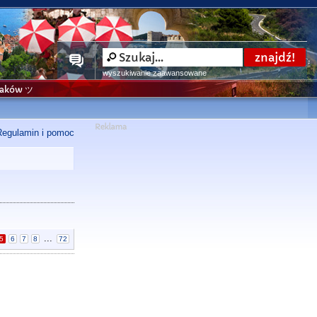
wyszukiwanie zaawansowane
niaków ツ
Regulamin i pomoc
...
5
6
7
8
72