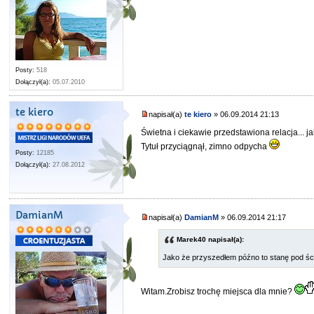
Posty:
518
Dołączył(a):
05.07.2010
te kiero
napisał(a)
te kiero
» 06.09.2014 21:13
Świetna i ciekawie przedstawiona relacja... ja
Tytuł przyciągnął, zimno odpycha
Posty:
12185
Dołączył(a):
27.08.2012
DamianM
napisał(a)
DamianM
» 06.09.2014 21:17
Marek40 napisał(a):
Jako że przyszedłem późno to stanę pod śc
Witam.Zrobisz trochę miejsca dla mnie?