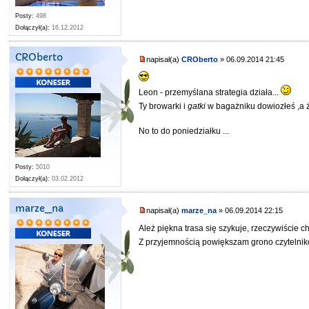
Posty:
498
Dołączył(a):
16.12.2012
CROberto
napisał(a)
CROberto
» 06.09.2014 21:45
Leon - przemyślana strategia działa...
Ty browarki i
gatki
w bagażniku dowiozłeś ,a ż
No to do poniedziałku ...
Posty:
5010
Dołączył(a):
03.02.2012
marze_na
napisał(a)
marze_na
» 06.09.2014 22:15
Ależ piękna trasa się szykuje, rzeczywiście 
Z przyjemnością powiększam grono czytelni