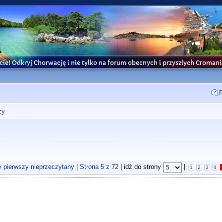
cie! Odkryj Chorwację i nie tylko na forum obecnych i przyszłych Croma
ży
» pierwszy nieprzeczytany
|
Strona
5
z
72
| idź do strony
|
1
2
3
4