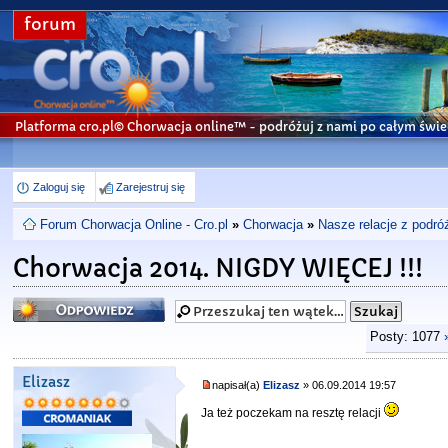
forum
Platforma cro.pl© Chorwacja online™
- podróżuj z nami po całym świe
Zaloguj się
Zarejestruj się
Forum Chorwacja Online - Cro.pl
»
Chorwacja
»
Nasze relacje z podró
Chorwacja 2014. NIGDY WIĘCEJ !!!
Odpowiedz
Posty: 1077
Elizasz
napisał(a)
Elizasz
» 06.09.2014 19:57
Ja też poczekam na resztę relacji