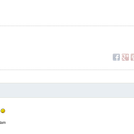
ć
ytam