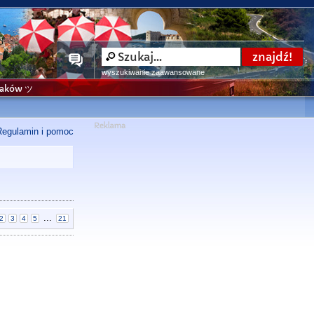
wyszukiwanie zaawansowane
niaków ツ
Regulamin i pomoc
...
2
3
4
5
21