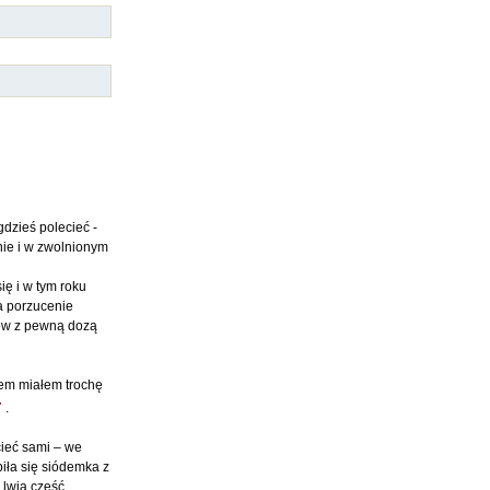
dzieś polecieć -
nie i w zwolnionym
ę i w tym roku
a porzucenie
sów z pewną dozą
zem miałem trochę
.
cieć sami – we
biła się siódemka z
 lwią cześć