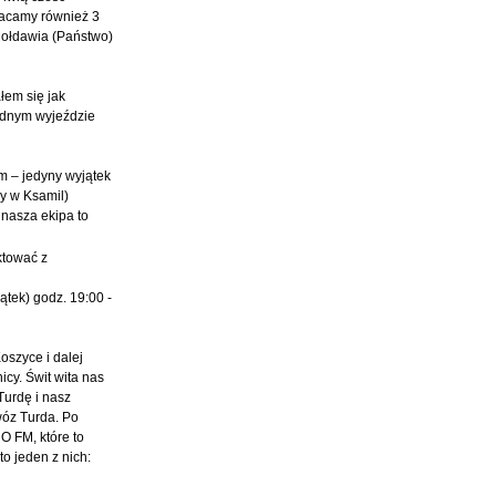
racamy również 3
Mołdawia (Państwo)
łem się jak
ednym wyjeździe
 – jedyny wyjątek
ży w Ksamil)
 nasza ekipa to
ktować z
ątek) godz. 19:00 -
oszyce i dalej
cy. Świt wita nas
Turdę i nasz
wóz Turda. Po
O FM, które to
o jeden z nich: