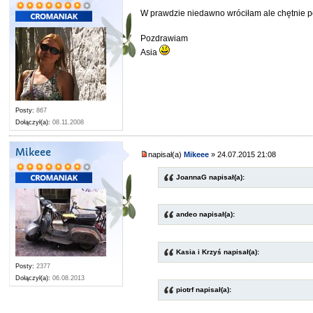
W prawdzie niedawno wróciłam ale chętnie p
Pozdrawiam
Asia
Posty:
867
Dołączył(a):
08.11.2008
Mikeee
napisał(a)
Mikeee
» 24.07.2015 21:08
JoannaG napisał(a):
andeo napisał(a):
Kasia i Krzyś napisał(a):
Posty:
2377
Dołączył(a):
06.08.2013
piotrf napisał(a):