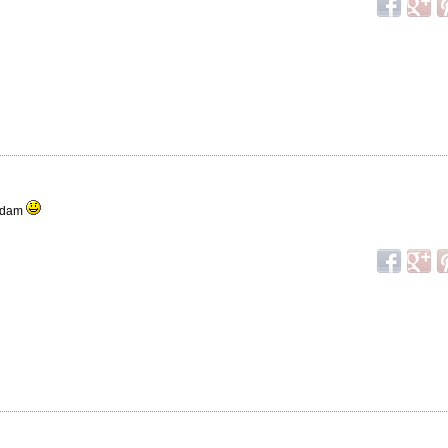
lądam