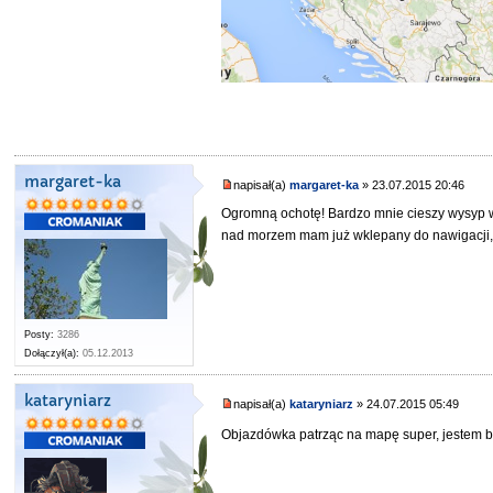
margaret-ka
napisał(a)
margaret-ka
» 23.07.2015 20:46
Ogromną ochotę! Bardzo mnie cieszy wysyp w
nad morzem mam już wklepany do nawigacji, 
Posty:
3286
Dołączył(a):
05.12.2013
kataryniarz
napisał(a)
kataryniarz
» 24.07.2015 05:49
Objazdówka patrząc na mapę super, jestem b