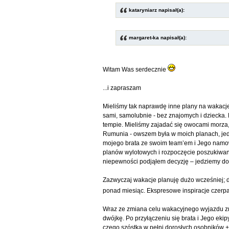
kataryniarz napisał(a):
margaret-ka napisał(a):
Witam Was serdecznie
...i zapraszam
Mieliśmy tak naprawdę inne plany na wakacj
sami, samolubnie - bez znajomych i dziecka.
tempie. Mieliśmy zajadać się owocami morza, 
Rumunia - owszem była w moich planach, jed
mojego brata ze swoim team’em i Jego nam
planów wylotowych i rozpoczęcie poszukiwani
niepewności podjąłem decyzję – jedziemy do
Zazwyczaj wakacje planuję dużo wcześniej; d
ponad miesiąc. Ekspresowe inspiracje czerpał
Wraz ze zmiana celu wakacyjnego wyjazdu zmi
dwójkę. Po przyłączeniu się brata i Jego ekipy
czego szóstka w pełni dorosłych osobników +