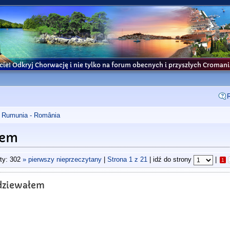
cie! Odkryj Chorwację i nie tylko na forum obecnych i przyszłych Croma
Rumunia - România
łem
ty: 302
» pierwszy nieprzeczytany
|
Strona
1
z
21
| idź do strony
|
1
odziewałem