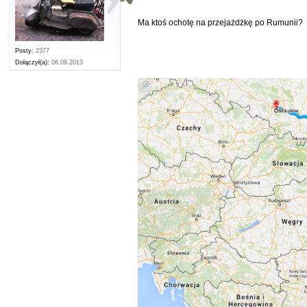
Ma ktoś ochotę na przejażdżkę po Rumunii?
Posty:
2377
Dołączył(a):
06.08.2013