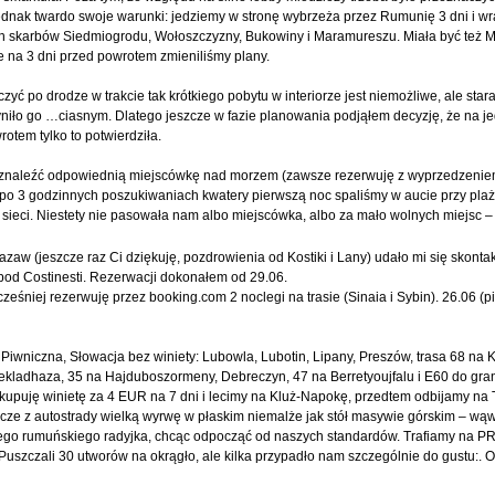
dnak twardo swoje warunki: jedziemy w stronę wybrzeża przez Rumunię 3 dni i w
ch skarbów Siedmiogrodu, Wołoszczyzny, Bukowiny i Maramureszu. Miała być też 
le na 3 dni przed powrotem zmieniliśmy plany.
ć po drodze w trakcie tak krótkiego pobytu w interiorze jest niemożliwe, ale stara
niło go …ciasnym. Dlatego jeszcze w fazie planowania podjąłem decyzję, że na j
rotem tylko to potwierdziła.
 znaleźć odpowiednią miejscówkę nad morzem (zawsze rezerwuję z wyprzedzeniem
 i po 3 godzinnych poszukiwaniach kwatery pierwszą noc spaliśmy w aucie przy pla
sieci. Niestety nie pasowała nam albo miejscówka, albo za mało wolnych miejsc –
aw (jeszcze raz Ci dziękuję, pozdrowienia od Kostiki i Lany) udało mi się skonta
pod Costinesti. Rezerwacji dokonałem od 29.06.
śniej rezerwuję przez booking.com 2 noclegi na trasie (Sinaia i Sybin). 26.06 (pi
wniczna, Słowacja bez winiety: Lubowla, Lubotin, Lipany, Preszów, trasa 68 na K
yekladhaza, 35 na Hajduboszormeny, Debreczyn, 47 na Berretyoujfalu i E60 do grani
 kupuję winietę za 4 EUR na 7 dni i lecimy na Kluż-Napokę, przedtem odbijamy na 
zcze z autostrady wielką wyrwę w płaskim niemalże jak stół masywie górskim – wą
nego rumuńskiego radyjka, chcąc odpocząć od naszych standardów. Trafiamy na PR
uszczali 30 utworów na okrągło, ale kilka przypadło nam szczególnie do gustu:. Ot