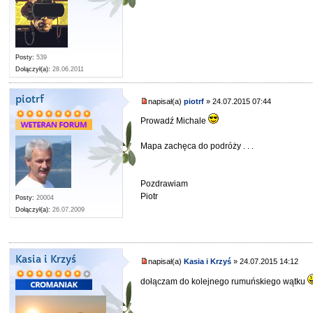
Posty:
539
Dołączył(a):
28.06.2011
piotrf
napisał(a)
piotrf
» 24.07.2015 07:44
Prowadź Michale
Mapa zachęca do podróży . . .
Pozdrawiam
Piotr
Posty:
20004
Dołączył(a):
26.07.2009
Kasia i Krzyś
napisał(a)
Kasia i Krzyś
» 24.07.2015 14:12
dołączam do kolejnego rumuńskiego wątku