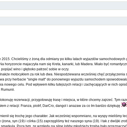
e 2015. Chcieliśmy z żoną dla odmiany po kilku latach wyjazdów samochodowych g
 Na horyzoncie majaczyła nam się Kreta, kanarki, lub Madera. Miało być romantycz
popijać wino i głęboko patrzeć sobie w oczy.
nakże motocyklem za rok lub dwa. Niespodziewana wcześniej chęć przyłączenia si
owa przy herbacie "single malt" do ponownego wyjazdu samochodem spowodował
a nowego celu. Pod wpływem kilku tutejszych relacji i zachęcających w nich opi
 Rumunii.
okonuję rezerwacji, przygotowuję trasę i miejsca, w które chcemy zajrzeć. Tym ra
em z relacji: Franza, piotrf, DarCro, dangol i anazaw za co Im bardzo dziękuję
enił się trochę jego charakter. Jak wcześniej wspomniano, na wyspy mieliśmy le
 (żona, syn (19) i córka (15) zaprzęgliśmy też naszego syna (19). I tak z dwójki zro
 smarkula. Poza tym, ze względu na silne lobby młodzieży trzeba było przeznaczyć