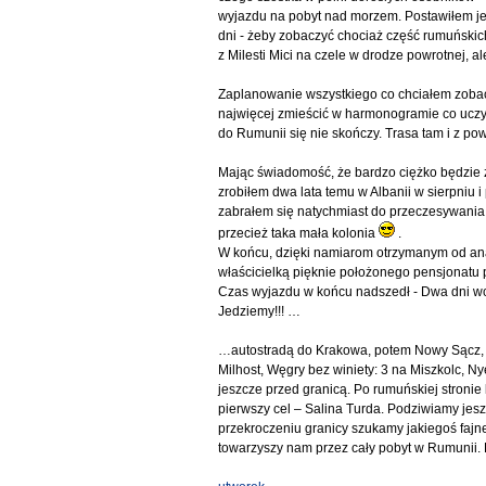
wyjazdu na pobyt nad morzem. Postawiłem je
dni - żeby zobaczyć chociaż część rumuński
z Milesti Mici na czele w drodze powrotnej, a
Zaplanowanie wszystkiego co chciałem zobaczy
najwięcej zmieścić w harmonogramie co uczy
do Rumunii się nie skończy. Trasa tam i z pow
Mając świadomość, że bardzo ciężko będzie
zrobiłem dwa lata temu w Albanii w sierpniu
zabrałem się natychmiast do przeczesywania 
przecież taka mała kolonia
.
W końcu, dzięki namiarom otrzymanym od anaz
właścicielką pięknie położonego pensjonatu 
Czas wyjazdu w końcu nadszedł - Dwa dni wcze
Jedziemy!!! …
…autostradą do Krakowa, potem Nowy Sącz, Pi
Milhost, Węgry bez winiety: 3 na Miszkolc, N
jeszcze przed granicą. Po rumuńskiej stronie
pierwszy cel – Salina Turda. Podziwiamy jes
przekroczeniu granicy szukamy jakiegoś faj
towarzyszy nam przez cały pobyt w Rumunii. P