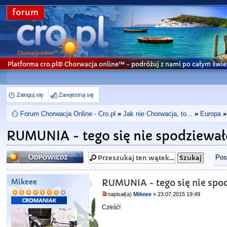
forum
Platforma cro.pl© Chorwacja online™
- podróżuj z nami po całym świe
Zaloguj się
Zarejestruj się
Forum Chorwacja Online - Cro.pl
»
Jak nie Chorwacja, to...
»
Europa
»
RUMUNIA - tego się nie spodziewa
Odpowiedz
Pos
Mikeee
RUMUNIA - tego się nie sp
napisał(a)
Mikeee
» 23.07.2015 19:49
Cześć!