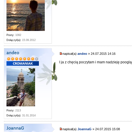
Posty:
1092
Dołączył(a):
15.09.2012
andeo
napisał(a)
andeo
» 24.07.2015 14:16
I ja z chęcią poczytam i mam nadzieję poog
Posty:
2113
Dołączył(a):
31.01.2014
JoannaG
napisał(a)
JoannaG
» 24.07.2015 15:08