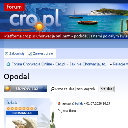
forum
Platforma cro.pl© Chorwacja online™
- podróżuj z nami po całym świe
Zaloguj się
Zarejestruj się
Forum Chorwacja Online - Cro.pl
»
Jak nie Chorwacja, to...
»
Relacje 
Opodal
Odpowiedz
fofak
napisał(a)
fofak
» 01.07.2026 16:17
Piękna flora.