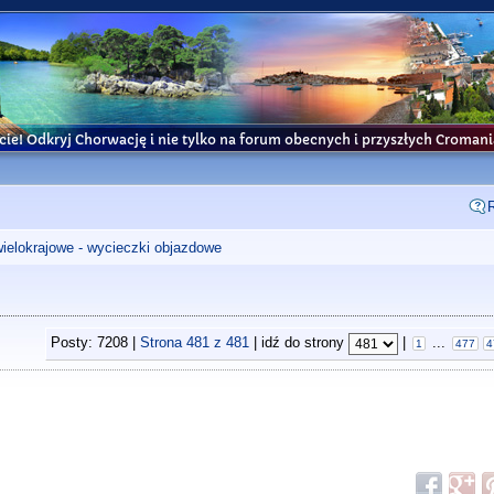
cie! Odkryj Chorwację i nie tylko na forum obecnych i przyszłych Croma
wielokrajowe - wycieczki objazdowe
Posty: 7208 |
Strona
481
z
481
| idź do strony
|
...
1
477
4