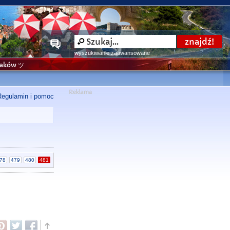
wyszukiwanie zaawansowane
niaków ツ
Regulamin i pomoc
78
479
480
481