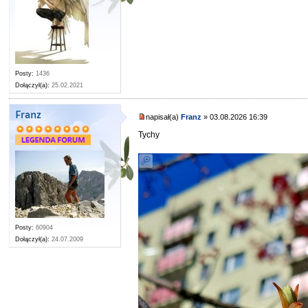
Posty:
1436
Dołączył(a):
25.02.2021
Franz
napisał(a)
Franz
» 03.08.2026 16:39
Tychy
Posty:
60904
Dołączył(a):
24.07.2009