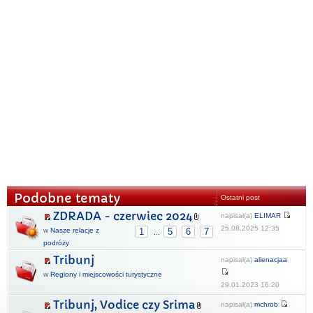
Podobne tematy
Ostatni post
ZDRADA - czerwiec 2024
napisał(a)
ELIMAR
25.08.2025 12:35
w
Nasze relacje z
1
5
6
7
...
podróży
Tribunj
napisał(a)
alienacjaa
w
Regiony i miejscowości turystyczne
29.01.2023 16:20
Tribunj, Vodice czy Srima
napisał(a)
mchrob