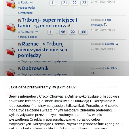
24.07.2024 09:45
w
Regiony i
1
21
22
23
...
miejscowości
turystyczne
Tribunj- super miejsce i
napisał(a)
dario
tanio- 15 m od morza
dalmacja
18.01.2024 20:29
w
Apartamenty,
1
98
99
100
...
hotele, pokoje
Rażnac -> Tribunj -
napisał(a)
Staneq
nieoczywiste miejsca
10.05.2024 09:42
pomiędzy
w
Regiony i miejscowości turystyczne
Dubrownik
napisał(a)
Zibo1972
w
Regiony i miejscowości turystyczne
04.05.2025 11:54
Dubrownik zwiedzanie
napisał(a)
rocker
Jakie dane przetwarzamy i w jakim celu?
22.06.2023 12:26
w
Regiony i
1
23
24
25
...
Serwis internetowy Cro.pl Chorwacja Online wykorzystuje pliki cookie i
miejscowości
pokrewne technologie, które umożliwiają i ułatwiają Ci korzystanie z
turystyczne
jego zasobów (np. utrzymują sesję użytkownika). Ponadto, pliki cookie
mogą być założone i wraz z innymi metodami zbierania preferencji
wykorzystywane przez naszych zaufanych partnerów w celu
Forum Chorwacja Online - Cro.pl
wyświetlenia Ci reklam spersonalizowanych oraz do celów
statystycznych. Korzystając z serwisu wyrażasz jednocześnie zgodę na
Usuń ciasteczka
• Strefa czasowa: UTC + 1 (Polska - czas zimowy) [
DST
]
wykorzystanie plików cookie i treści spersonalizowane, możesz