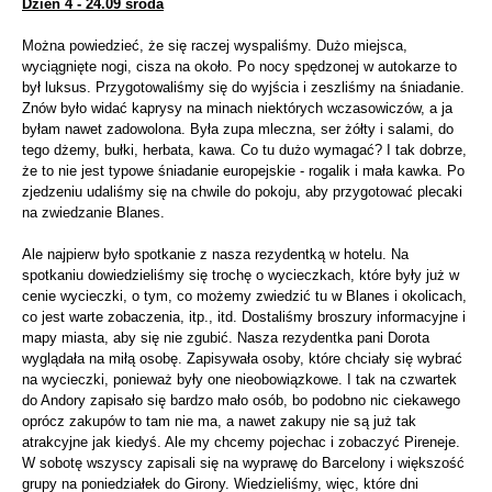
Dzień 4 - 24.09 środa
Można powiedzieć, że się raczej wyspaliśmy. Dużo miejsca,
wyciągnięte nogi, cisza na około. Po nocy spędzonej w autokarze to
był luksus. Przygotowaliśmy się do wyjścia i zeszliśmy na śniadanie.
Znów było widać kaprysy na minach niektórych wczasowiczów, a ja
byłam nawet zadowolona. Była zupa mleczna, ser żółty i salami, do
tego dżemy, bułki, herbata, kawa. Co tu dużo wymagać? I tak dobrze,
że to nie jest typowe śniadanie europejskie - rogalik i mała kawka. Po
zjedzeniu udaliśmy się na chwile do pokoju, aby przygotować plecaki
na zwiedzanie Blanes.
Ale najpierw było spotkanie z nasza rezydentką w hotelu. Na
spotkaniu dowiedzieliśmy się trochę o wycieczkach, które były już w
cenie wycieczki, o tym, co możemy zwiedzić tu w Blanes i okolicach,
co jest warte zobaczenia, itp., itd. Dostaliśmy broszury informacyjne i
mapy miasta, aby się nie zgubić. Nasza rezydentka pani Dorota
wyglądała na miłą osobę. Zapisywała osoby, które chciały się wybrać
na wycieczki, ponieważ były one nieobowiązkowe. I tak na czwartek
do Andory zapisało się bardzo mało osób, bo podobno nic ciekawego
oprócz zakupów to tam nie ma, a nawet zakupy nie są już tak
atrakcyjne jak kiedyś. Ale my chcemy pojechac i zobaczyć Pireneje.
W sobotę wszyscy zapisali się na wyprawę do Barcelony i większość
grupy na poniedziałek do Girony. Wiedzieliśmy, więc, które dni