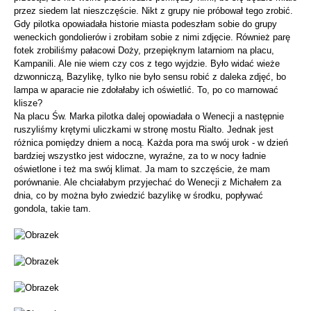
przez siedem lat nieszczęście. Nikt z grupy nie próbował tego zrobić.
Gdy pilotka opowiadała historie miasta podeszłam sobie do grupy
weneckich gondolierów i zrobiłam sobie z nimi zdjęcie. Również parę
fotek zrobiliśmy pałacowi Doży, przepięknym latarniom na placu,
Kampanili. Ale nie wiem czy cos z tego wyjdzie. Było widać wieże
dzwonniczą, Bazylikę, tylko nie było sensu robić z daleka zdjęć, bo
lampa w aparacie nie zdołałaby ich oświetlić. To, po co marnować
klisze?
Na placu Św. Marka pilotka dalej opowiadała o Wenecji a następnie
ruszyliśmy krętymi uliczkami w stronę mostu Rialto. Jednak jest
różnica pomiędzy dniem a nocą. Każda pora ma swój urok - w dzień
bardziej wszystko jest widoczne, wyraźne, za to w nocy ładnie
oświetlone i też ma swój klimat. Ja mam to szczęście, że mam
porównanie. Ale chciałabym przyjechać do Wenecji z Michałem za
dnia, co by można było zwiedzić bazylikę w środku, popływać
gondola, takie tam.