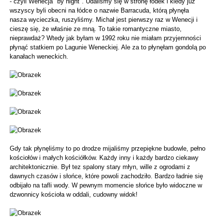
- czyli Wenecja "by night". Udaliśmy się w stronę łódek i kiedy już
wszyscy byli obecni na łódce o nazwie Barracuda, którą płynęła
nasza wycieczka, ruszyliśmy. Michał jest pierwszy raz w Wenecji i
cieszę się, że właśnie ze mną. To takie romantyczne miasto,
nieprawdaż? Wtedy jak byłam w 1992 roku nie miałam przyjemności
płynąć statkiem po Lagunie Weneckiej. Ale za to płynęłam gondolą po
kanałach weneckich.
Gdy tak płynęliśmy to po drodze mijaliśmy przepiękne budowle, pełno
kościołów i małych kościółków. Każdy inny i każdy bardzo ciekawy
architektonicznie. Był tez spalony stary młyn, wille z ogrodami z
dawnych czasów i słońce, które powoli zachodziło. Bardzo ładnie się
odbijało na tafli wody. W pewnym momencie słońce było widoczne w
dzwonnicy kościoła w oddali, cudowny widok!