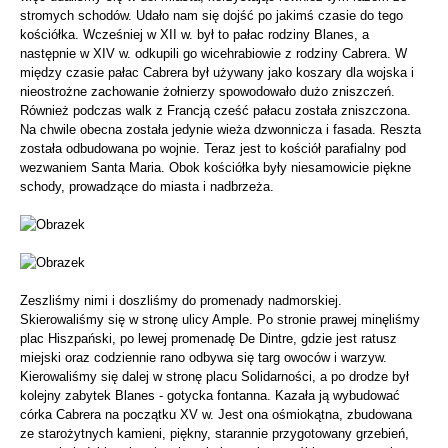
stromych schodów. Udało nam się dojść po jakimś czasie do tego
kościółka. Wcześniej w XII w. był to pałac rodziny Blanes, a
następnie w XIV w. odkupili go wicehrabiowie z rodziny Cabrera. W
między czasie pałac Cabrera był używany jako koszary dla wojska i
nieostrożne zachowanie żołnierzy spowodowało dużo zniszczeń.
Również podczas walk z Francją cześć pałacu została zniszczona.
Na chwile obecna została jedynie wieża dzwonnicza i fasada. Reszta
została odbudowana po wojnie. Teraz jest to kościół parafialny pod
wezwaniem Santa Maria. Obok kościółka były niesamowicie piękne
schody, prowadzące do miasta i nadbrzeża.
Zeszliśmy nimi i doszliśmy do promenady nadmorskiej.
Skierowaliśmy się w stronę ulicy Ample. Po stronie prawej minęliśmy
plac Hiszpański, po lewej promenadę De Dintre, gdzie jest ratusz
miejski oraz codziennie rano odbywa się targ owoców i warzyw.
Kierowaliśmy się dalej w stronę placu Solidarności, a po drodze był
kolejny zabytek Blanes - gotycka fontanna. Kazała ją wybudować
córka Cabrera na początku XV w. Jest ona ośmiokątna, zbudowana
ze starożytnych kamieni, piękny, starannie przygotowany grzebień,