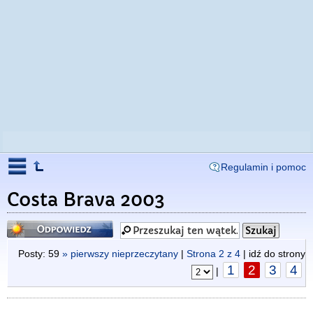
Regulamin i pomoc
Costa Brava 2003
Odpowiedz
Posty: 59
» pierwszy nieprzeczytany
|
Strona
2
z
4
| idź do strony
1
2
3
4
|