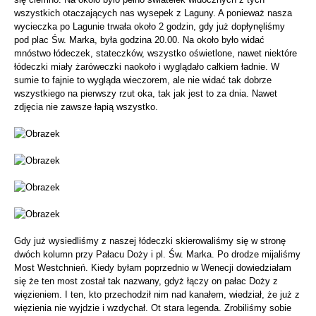
wszystkich otaczających nas wysepek z Laguny. A ponieważ nasza
wycieczka po Lagunie trwała około 2 godzin, gdy już dopłynęliśmy
pod plac Św. Marka, była godzina 20.00. Na około było widać
mnóstwo łódeczek, stateczków, wszystko oświetlone, nawet niektóre
łódeczki miały żaróweczki naokoło i wyglądało całkiem ładnie. W
sumie to fajnie to wygląda wieczorem, ale nie widać tak dobrze
wszystkiego na pierwszy rzut oka, tak jak jest to za dnia. Nawet
zdjęcia nie zawsze łapią wszystko.
Gdy już wysiedliśmy z naszej łódeczki skierowaliśmy się w stronę
dwóch kolumn przy Pałacu Doży i pl. Św. Marka. Po drodze mijaliśmy
Most Westchnień. Kiedy byłam poprzednio w Wenecji dowiedziałam
się że ten most został tak nazwany, gdyż łączy on pałac Doży z
więzieniem. I ten, kto przechodził nim nad kanałem, wiedział, że już z
więzienia nie wyjdzie i wzdychał. Ot stara legenda. Zrobiliśmy sobie