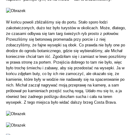
W końcu powoli zbliżaliśmy się do portu. Stało sporo łodzi
zakotwiczonych, dużo tez było turystów w okolicach. Może, dlatego,
że czasami odbywa się tam targ świeżych ryb prosto z połowów.
Przeszliśmy się betonową promenada przy porcie i z niej
zobaczyliśmy, że fajne wysepki są obok. Co prawda nie były one po
drodze do ogrodu botanicznego, gdzie się wybieraliśmy, ale Michał
koniecznie chciał tam iść. Zgodziłam się i zamiast w lewo poszliśmy
w prawa stronę za portem. Przejścia dobrego to tam nie było, więc
było trochę śmiechu i zabawy, aby się przedostać na wysepki. Ja w
końcu zdjęłam buty, co by ich nie zamoczyć, ale okazało się, że
kamienie, które były w wodzie nie nadawały się na spacerowanie po
nich. Michał zaczął nagrywać moją przeprawę na kamerę, a sam
próbował po kamieniach przejść suchą nogą. Udało mu się to, a ja
również bez żadnego poślizgu doszłam sucha i cała na teren
wysepek. Z tego miejsca było widać dalszy brzeg Costa Brava.