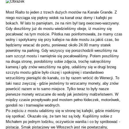
Most Rialto to jeden z trzech dużych mostów na Kanale Grande. Z
niego rozciąga się piękny widok na kanał oraz domy i kafejki po
bokach. W lato to pamiętam, że na nim był targ owocowo-warzywny.
Gdy doszliśmy już do mostu wiedzieliśmy oboje, iż musimy się
pocałować na tym moście. Pilotka nas poinformowała, że mamy czas
wolny i spotykamy się przy kafejce na dole mostu za jakiś czas, bo
będziemy wracać do portu, ponieważ około 24.00 mamy statek
powrotny na parking. Gdy wszyscy się porozchodzili weszliśmy na
sam szczyt mostu i namiętnie się pocałowaliśmy. Potem poszliśmy
na druga stronę, porobiliśmy sobie zdjęcia, trochę nakręciliśmy
kamerą i gdy znów weszliśmy na górę, udaliśmy się w drugi brzeg
szczytu mostu gdzie było ciszej i spokojniej i standardowo
wrzuciliśmy pieniążki do kanału, co by razem wrócić do Wenecji. To
taki nasz zwyczaj - gdzie jesteśmy to wrzucamy monety, aby znów
powrócić razem w to samo miejsce. Tylko teraz to były nasze
pierwsze monety wrzucane do wody jak jesteśmy małżeństwem. W
między czasie przepływało pod mostem pełno łódeczek, motorówek,
gondoli no i tramwajów wodnych.
Po zejściu z mostu udaliśmy się w stronę tej kafejki, gdzie mieliśmy
się spotkać. Okazało się, że tam tez są lody. Kupiliśmy sobie z
Michałem po jednym lodziku, oczywiście wanilia i co by spróbować -
pistację. Smak pistacjowy we Włoszech jest nie powtarzalny,