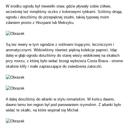
W środku ogrodu był niewielki staw, gdzie pływały sobie żółwie,
wcześniej też minęliśmy oczko z kolorowymi rybkami. Szliśmy drogą
ogrodu i doszliśmy do przepięknej studni, takiej typowej moim
zdaniem prosto z Hiszpanii lub Meksyku.
Są tez rewiry w tym ogrodzie z roślinami trującymi, leczniczymi i
aromatycznymi. Widzieliśmy również piękną kolekcje paproci. Idąc
dalej w głąb ogrodu doszliśmy do starej wieży widokowej na skałach
przy morzu, z której było widać brzegi wybrzeża Costa Brava - strome
skaliste klify i małe zapraszające do zwiedzenia zatoczki.
A dalej doszliśmy do altanki w stylu romańskim. W końcu dawno,
dawno temu ten region był pod panowaniem rzymskim. Z altanki było
widać te skałki, na które wspinał się Michał.