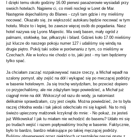
I dzięki temu około godziny 16.00 pierwsi pasażerowie wysiadali przy
swoich hotelach. Najpierw ci, co mieli noclegi w Loret de Mar.
Następnie dojechaliśmy do Blanes - czyli tam gdzie i my mieliśmy
nocować. Okazało się, że większość autokaru będzie nocować w tym
hotelu. Może to i lepiej, bo zawsze więcej osób do pogadania. Nasz
hotel nazywa się Lyons Majestic. Ma swój basen, mały ogród z
palmami, stołówkę, bar, piłkarzyki i bilard. Gdzieś koło 17.00 mieliśmy
już klucze do naszego pokoju numer 127 i udaliśmy się windą na
drugie piętro. Pokój taki sobie w porównaniu z tym, co mieliśmy w
Czechach. Ale w końcu nie chodzi o to, jaki jest - my tam będziemy
tylko spać.
Ja chciałam zacząć rozpakowywać nasze rzeczy, a Michał wpadł na
szalony pomysł, aby zejść na dół i wykąpać się po meczącej podróży
w basenie hotelowym. Ja się trochę wstydziłam, bo przecież dopiero
co przyjechaliśmy, ale nie zdążyłam tego powiedzieć, a Michał już
ciągnął mnie na dół. Wskoczył od razu do wody, ja natomiast
delikatnie sprawdzałam, czy jest ciepła. Można powiedzieć, że to była
raczej chłodna woda i tak jakoś odechciało mi się kąpieli. Na to mój
świeżo upieczony małżonek krzyknął do mnie: - No pokaż, że jesteś
już Witkowska! I jak tu miałam nie wchodzić do basenu? Udało mi się
po trudach wejść i razem popływaliśmy trochę w basenie. Faktycznie,
było to bardzo, bardzo relaksujące po takiej męczącej podróży.
Byliśmy obserwowani przez niektórych uczestników naszej grupy z