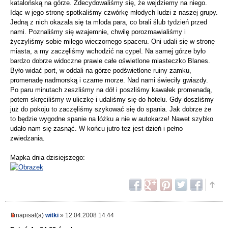
katalońską na górze. Zdecydowaliśmy się, że wejdziemy na niego.
Idąc w jego stronę spotkaliśmy czwórkę młodych ludzi z naszej grupy.
Jedną z nich okazała się ta młoda para, co brali ślub tydzień przed
nami. Poznaliśmy się wzajemnie, chwilę porozmawialiśmy i
życzyliśmy sobie miłego wieczornego spaceru. Oni udali się w stronę
miasta, a my zaczęliśmy wchodzić na cypel. Na samej górze było
bardzo dobrze widoczne prawie całe oświetlone miasteczko Blanes.
Było widać port, w oddali na górze podświetlone ruiny zamku,
promenadę nadmorską i czarne morze. Nad nami świeciły gwiazdy.
Po paru minutach zeszliśmy na dół i poszliśmy kawałek promenadą,
potem skręciliśmy w uliczkę i udaliśmy się do hotelu. Gdy doszliśmy
już do pokoju to zaczęliśmy szykować się do spania. Jak dobrze że
to będzie wygodne spanie na łóżku a nie w autokarze! Nawet szybko
udało nam się zasnąć. W końcu jutro tez jest dzień i pełno
zwiedzania.
Mapka dnia dzisiejszego:
napisał(a)
witki
» 12.04.2008 14:44