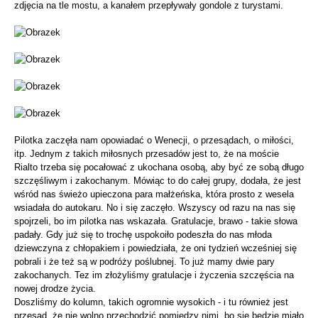
zdjęcia na tle mostu, a kanałem przepływały gondole z turystami.
Pilotka zaczęła nam opowiadać o Wenecji, o przesądach, o miłości,
itp. Jednym z takich miłosnych przesadów jest to, że na moście
Rialto trzeba się pocałować z ukochana osobą, aby być ze sobą długo
szczęśliwym i zakochanym. Mówiąc to do całej grupy, dodała, że jest
wśród nas świeżo upieczona para małżeńska, która prosto z wesela
wsiadała do autokaru. No i się zaczęło. Wszyscy od razu na nas się
spojrzeli, bo im pilotka nas wskazała. Gratulacje, brawo - takie słowa
padały. Gdy już się to trochę uspokoiło podeszła do nas młoda
dziewczyna z chłopakiem i powiedziała, że oni tydzień wcześniej się
pobrali i że też są w podróży poślubnej. To już mamy dwie pary
zakochanych. Tez im złożyliśmy gratulacje i życzenia szczęścia na
nowej drodze życia.
Doszliśmy do kolumn, takich ogromnie wysokich - i tu również jest
przesąd, że nie wolno przechodzić pomiędzy nimi, bo się będzie miało