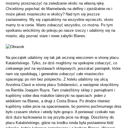
możemy przeznaczyć na zwiedzanie okolic na własną rękę.
Chcieliśmy pojechać do Marinelandu na delfiny i zjeżdżalnie no i
może jakieś miasteczko w okolicy? Nad tym się jeszcze
zastanowimy. My się zapisaliśmy na wszystkie wycieczki, skoro
mamy to w cenie. Warto zobaczyć wszystko, co można. Po tym
spotkaniu wróciliśmy do pokoju po nasze rzeczy i udaliśmy się na
miasto, aby poznać stare i nowe zabytki Blanes.
Na początek udaliśmy się tak jak wczoraj wieczorem w stronę placu
Katalońskiego. Tylko, że dziś mogliśmy na spokojnie zobaczyć, co
ciekawego jest na wystawach sklepowych, poszukać pamiątek, które
nam się spodobają, i generalnie zobaczyć całe miasteczko
spacerując po nim bez pośpiechu. Z hotelu udaliśmy się ulicą
Anzelma Clavé w stronę placu Solidarności, a następnie skręciliśmy
na Rambla Joaquim Ruyra. Tam znaleźliśmy sklep z pamiątkami i
kupiliśmy sobie dwa malutkie talerzyki na oparciach: jeden z
widokiem na Blanes, a drugi z Costa Brava. Po drodze również
kupiliśmy sobie picie na spacerowanie, bo pomimo pochmurnego dnia
było czasami słońce i wtedy było gorąco. A ponieważ czekało nas
dziś dużo łazikowania to się przyda picie na drogę. Doszliśmy do
placu Katalońskiego, gdzie na środku ronda była postawiona łódź