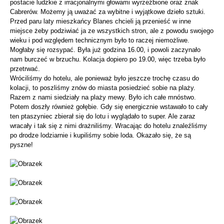
postacie ludzkie z irracjonalnymi głowami wyrzeźbione oraz znak
Cabrerów. Możemy ją uważać za wybitne i wyjątkowe dzieło sztuki.
Przed paru laty mieszkańcy Blanes chcieli ją przenieść w inne
miejsce żeby podziwiać ja ze wszystkich stron, ale z powodu swojego
wieku i pod względem technicznym było to raczej niemożliwe.
Mogłaby się rozsypać. Była już godzina 16.00, i powoli zaczynało
nam burczeć w brzuchu. Kolacja dopiero po 19.00, więc trzeba było
przetrwać.
Wróciliśmy do hotelu, ale ponieważ było jeszcze trochę czasu do
kolacji, to poszliśmy znów do miasta posiedzieć sobie na plaży.
Razem z nami siedziały na plaży mewy. Było ich całe mnóstwo.
Potem doszły również gołębie. Gdy się energicznie wstawało to cały
ten ptaszyniec zbierał się do lotu i wyglądało to super. Ale zaraz
wracały i tak się z nimi drażniliśmy. Wracając do hotelu znaleźliśmy
po drodze lodziarnie i kupiliśmy sobie loda. Okazało się, że są
pyszne!