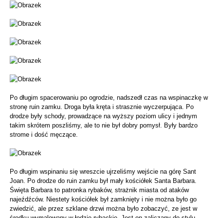
Po długim spacerowaniu po ogrodzie, nadszedł czas na wspinaczkę w
stronę ruin zamku. Droga była kręta i strasznie wyczerpująca. Po
drodze były schody, prowadzące na wyższy poziom ulicy i jednym
takim skrótem poszliśmy, ale to nie był dobry pomysł. Były bardzo
strome i dość męczące.
Po długim wspinaniu się wreszcie ujrzeliśmy wejście na górę Sant
Joan. Po drodze do ruin zamku był mały kościółek Santa Barbara.
Święta Barbara to patronka rybaków, strażnik miasta od ataków
najeźdźców. Niestety kościółek był zamknięty i nie można było go
zwiedzić, ale przez szklane drzwi można było zobaczyć, ze jest w
środku wymalowany w łodzie rybackie. Jest on zaliczany do stylu