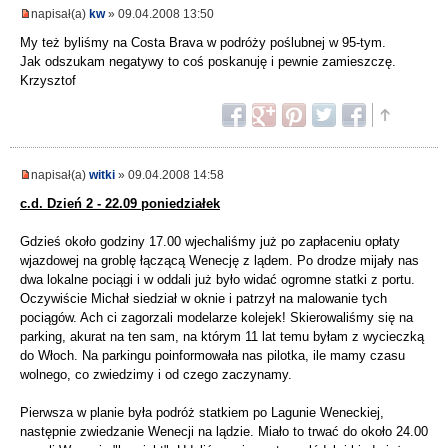
napisał(a)
kw
» 09.04.2008 13:50
My też byliśmy na Costa Brava w podróży poślubnej w 95-tym.
Jak odszukam negatywy to coś poskanuję i pewnie zamieszczę.
Krzysztof
napisał(a)
witki
» 09.04.2008 14:58
c.d. Dzień 2 - 22.09 poniedziałek
Gdzieś około godziny 17.00 wjechaliśmy już po zapłaceniu opłaty
wjazdowej na groblę łączącą Wenecję z lądem. Po drodze mijały nas
dwa lokalne pociągi i w oddali już było widać ogromne statki z portu.
Oczywiście Michał siedział w oknie i patrzył na malowanie tych
pociągów. Ach ci zagorzali modelarze kolejek! Skierowaliśmy się na
parking, akurat na ten sam, na którym 11 lat temu byłam z wycieczką
do Włoch. Na parkingu poinformowała nas pilotka, ile mamy czasu
wolnego, co zwiedzimy i od czego zaczynamy.
Pierwsza w planie była podróż statkiem po Lagunie Weneckiej,
następnie zwiedzanie Wenecji na lądzie. Miało to trwać do około 24.00