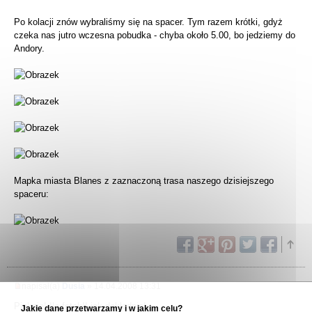
Po kolacji znów wybraliśmy się na spacer. Tym razem krótki, gdyż
czeka nas jutro wczesna pobudka - chyba około 5.00, bo jedziemy do
Andory.
Mapka miasta Blanes z zaznaczoną trasa naszego dzisiejszego
spaceru:
napisał(a)
Dusia
» 14.04.2008 13:31
Pięknie! Ile fotek!I jak dokładnie!
Jakie dane przetwarzamy i w jakim celu?