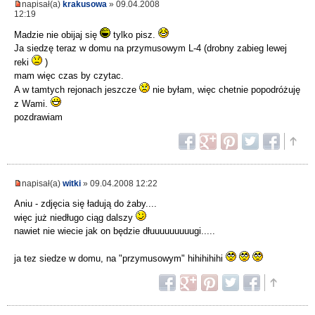
napisał(a)
krakusowa
» 09.04.2008
12:19
Madzie nie obijaj się
tylko pisz.
Ja siedzę teraz w domu na przymusowym L-4 (drobny zabieg lewej
reki
)
mam więc czas by czytac.
A w tamtych rejonach jeszcze
nie byłam, więc chetnie popodróżuję
z Wami.
pozdrawiam
napisał(a)
witki
» 09.04.2008 12:22
Aniu - zdjęcia się ładują do żaby....
więc już niedługo ciąg dalszy
nawiet nie wiecie jak on będzie dłuuuuuuuuugi.....
ja tez siedze w domu, na "przymusowym" hihihihihi