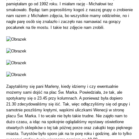
pamiętałam go od 1992 roku. I miałam rację - Michałowi tez
smakowało. Będąc tam poprosiliśmy kogoś z naszej grupy o zrobienie
nam razem z Michałem zdjęcia, bo wszystkie mamy oddzielnie, no i
nagle parę osób się znalazło i zaczęło nas namawiać na gorący
pocałunek na tle mostu. I takie tez zdjęcie nam zrobili.
Zapytaliśmy się pani Marleny, kiedy idziemy i czy ewentualnie
możemy sami dojść na plac Św. Marka. Powiedziała, że tak, ale
spotykamy się o 23.45 przy kolumnach. A ponieważ była dopiero
21.30 zdecydowaliśmy się iść. Tak, więc odłączyliśmy się od grupy i
samotnie poszliśmy krętymi, wąskimi uliczkami Wenecji w stronę
placu Św. Marka. I to wcale nie było takie trudne. Nie zajęło nam to
dużo czasu, a idąc na spokojnie oglądaliśmy wystawy oświetlone
otwartych sklepików o tej tak późnej porze oraz zakątki tego pięknego
miasta. Turystów było sporo jak na te porę roku i godzinę, ale to tylko