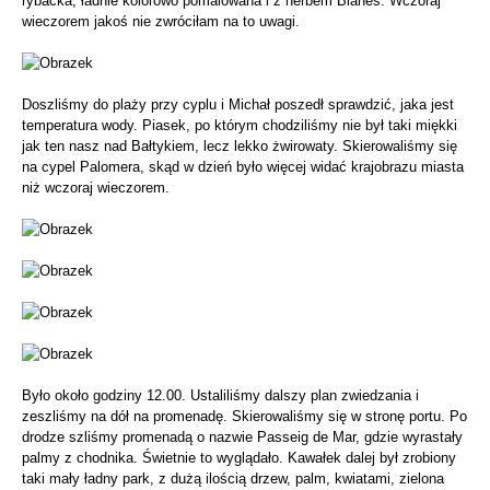
rybacka, ładnie kolorowo pomalowana i z herbem Blanes. Wczoraj
wieczorem jakoś nie zwróciłam na to uwagi.
Doszliśmy do plaży przy cyplu i Michał poszedł sprawdzić, jaka jest
temperatura wody. Piasek, po którym chodziliśmy nie był taki miękki
jak ten nasz nad Bałtykiem, lecz lekko żwirowaty. Skierowaliśmy się
na cypel Palomera, skąd w dzień było więcej widać krajobrazu miasta
niż wczoraj wieczorem.
Było około godziny 12.00. Ustaliliśmy dalszy plan zwiedzania i
zeszliśmy na dół na promenadę. Skierowaliśmy się w stronę portu. Po
drodze szliśmy promenadą o nazwie Passeig de Mar, gdzie wyrastały
palmy z chodnika. Świetnie to wyglądało. Kawałek dalej był zrobiony
taki mały ładny park, z dużą ilością drzew, palm, kwiatami, zielona