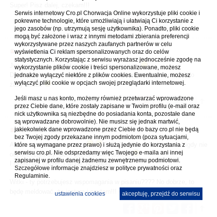
Super! Pisz dalej, czekam!!!
Serwis internetowy Cro.pl Chorwacja Online wykorzystuje pliki cookie i
pokrewne technologie, które umożliwiają i ułatwiają Ci korzystanie z
jego zasobów (np. utrzymują sesję użytkownika). Ponadto, pliki cookie
mogą być założone i wraz z innymi metodami zbierania preferencji
wykorzystywane przez naszych zaufanych partnerów w celu
napisał(a)
witki
» 14.04.2008 13:40
wyświetlenia Ci reklam spersonalizowanych oraz do celów
statystycznych. Korzystając z serwisu wyrażasz jednocześnie zgodę na
Już myślałam, że nikt nie czyta, bo milczycie
wykorzystanie plików cookie i treści spersonalizowane, możesz
Dziś pewnie wrzucę Andorrę.... tylko foty musze poskanować i do
jednakże wyłączyć niektóre z plików cookies. Ewentualnie, możesz
wyłączyć pliki cookie w opcjach swojej przeglądarki internetowej.
żaby dodać
Jeśli masz u nas konto, możemy również przetwarzać wprowadzone
przez Ciebie dane, które zostały zapisane w Twoim profilu (e-mail oraz
nick użytkownika są niezbędne do posiadania konta, pozostałe dane
są wprowadzane dobrowolnie). Nie musisz się jednak martwić,
jakiekolwiek dane wprowadzone przez Ciebie do bazy cro.pl nie będą
napisał(a)
U-la
» 14.04.2008 14:12
bez Twojej zgody przekazane innym podmiotom (poza sytuacjami,
Ależ mi sie w tym ogródku
:D:D:D podobało!!! Pięknie! Nigdy nie
które są wymagane przez prawo) i służą jedynie do korzystania z
serwisu cro.pl. Nie odsprzedamy więc Twojego e-maila ani innej
odpuszczam ogrodom gdziekolwiek jestem
zapisanej w profilu danej żadnemu zewnętrznemu podmiotowi.
I skałki też cudne. I woda. No super!
Szczegółowe informacje znajdziesz w
polityce prywatności
oraz
Regulaminie.
Witki - ty potrzebujesz wspomagania w pisaniu???? No dobrze, to
będę meldować, że jestem i czytam!!!
ustawienia cookies
akceptuję, przejdź do serwisu