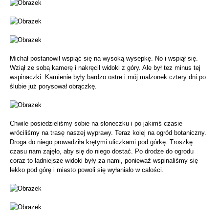
Michał postanowił wspiąć się na wysoką wysepkę. No i wspiął się.
Wziął ze sobą kamerę i nakręcił widoki z góry. Ale był tez minus tej
wspinaczki. Kamienie były bardzo ostre i mój małżonek cztery dni po
ślubie już porysował obrączkę.
Chwile posiedzieliśmy sobie na słoneczku i po jakimś czasie
wróciliśmy na trasę naszej wyprawy. Teraz kolej na ogród botaniczny.
Droga do niego prowadziła krętymi uliczkami pod górkę. Troszkę
czasu nam zajęło, aby się do niego dostać. Po drodze do ogrodu
coraz to ładniejsze widoki były za nami, ponieważ wspinaliśmy się
lekko pod górę i miasto powoli się wyłaniało w całości.