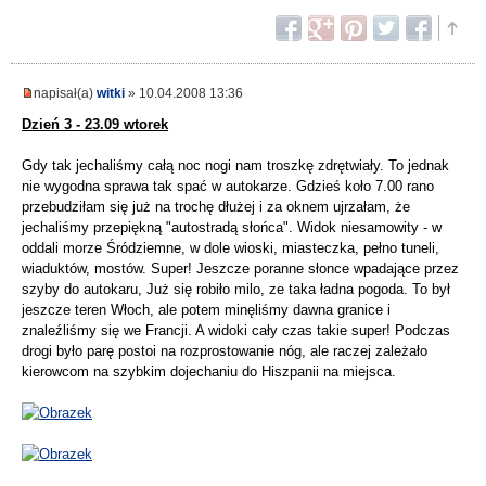
napisał(a)
witki
» 10.04.2008 13:36
Dzień 3 - 23.09 wtorek
Gdy tak jechaliśmy całą noc nogi nam troszkę zdrętwiały. To jednak
nie wygodna sprawa tak spać w autokarze. Gdzieś koło 7.00 rano
przebudziłam się już na trochę dłużej i za oknem ujrzałam, że
jechaliśmy przepiękną "autostradą słońca". Widok niesamowity - w
oddali morze Śródziemne, w dole wioski, miasteczka, pełno tuneli,
wiaduktów, mostów. Super! Jeszcze poranne słonce wpadające przez
szyby do autokaru, Już się robiło milo, ze taka ładna pogoda. To był
jeszcze teren Włoch, ale potem minęliśmy dawna granice i
znaleźliśmy się we Francji. A widoki cały czas takie super! Podczas
drogi było parę postoi na rozprostowanie nóg, ale raczej zależało
kierowcom na szybkim dojechaniu do Hiszpanii na miejsca.