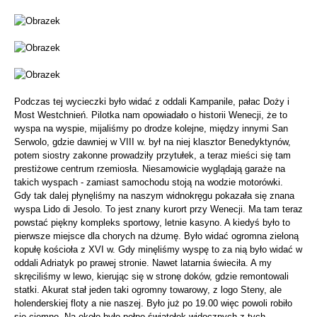
Podczas tej wycieczki było widać z oddali Kampanile, pałac Doży i
Most Westchnień. Pilotka nam opowiadało o historii Wenecji, że to
wyspa na wyspie, mijaliśmy po drodze kolejne, między innymi San
Serwolo, gdzie dawniej w VIII w. był na niej klasztor Benedyktynów,
potem siostry zakonne prowadziły przytułek, a teraz mieści się tam
prestiżowe centrum rzemiosła. Niesamowicie wyglądają garaże na
takich wyspach - zamiast samochodu stoją na wodzie motorówki.
Gdy tak dalej płynęliśmy na naszym widnokręgu pokazała się znana
wyspa Lido di Jesolo. To jest znany kurort przy Wenecji. Ma tam teraz
powstać piękny kompleks sportowy, letnie kasyno. A kiedyś było to
pierwsze miejsce dla chorych na dżumę. Było widać ogromna zieloną
kopułę kościoła z XVI w. Gdy minęliśmy wyspę to za nią było widać w
oddali Adriatyk po prawej stronie. Nawet latarnia świeciła. A my
skręciliśmy w lewo, kierując się w stronę doków, gdzie remontowali
statki. Akurat stał jeden taki ogromny towarowy, z logo Steny, ale
holenderskiej floty a nie naszej. Było już po 19.00 więc powoli robiło
się ciemno. Na około było pełno światełek widocznych z tych