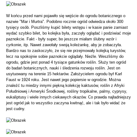
W końcu przed nami pojawiło się wejście do ogrodu botanicznego o
nazwie "Mar i Murtra". Podobno rocznie ogród odwiedza około 300
tysięcy osób. Poszliśmy kupić bilety wstępu i w kasie panie zamiast
wydać szybko bilet, bo kolejka była, zaczęły oglądać i podziwiać moje
paznokcie. Fakt - były super, bo jeszcze miałam ślubny wzór i
cyrkonie, itp. Nawet zawołały swoją koleżankę, aby je zobaczyła.
Bardzo nas to zaskoczyło, że się nie przejmowały kolejką turystów,
lecz na spokojnie sobie paznokcie oglądały. Nieźle. Weszliśmy do
ogrodu, gdzie jest ponad 4 tysiące gatunków roślin. Służy ten ogród
do badań botanicznych, nauki i śledzenia rozwoju roślin. Jest on
usytuowany na terenie 15 hektarów. Założycielem ogrodu był Karl
Faust w 1924 roku. Jest nawet jego popiersie w ogrodzie. Można
znaleźć tu miedzy innymi piękną kolekcję kaktusów, roślin z Afryki
Południowej i Ameryki Środkowej, rośliny tropikalne, palmy, cyprysy,
eukaliptusy i wiele innych ciekawych okazów. Co prawda najładniejszy
jest ogród jak to wszystko zaczyna kwitnąć, ale i tak było widać że
jest cudny.