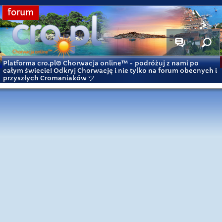
forum
Platforma cro.pl© Chorwacja online™
- podróżuj z nami po
całym świecie! Odkryj Chorwację i nie tylko na forum obecnych i
przyszłych Cromaniaków ツ