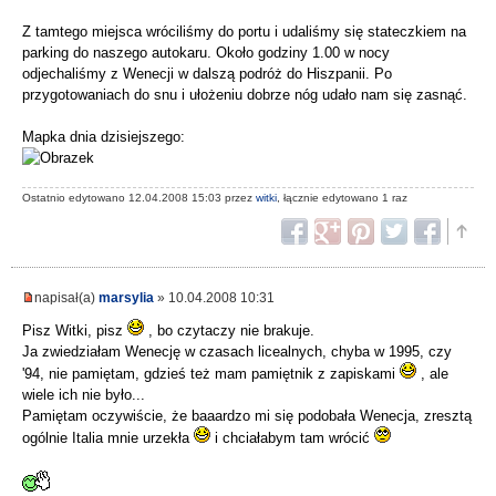
Z tamtego miejsca wróciliśmy do portu i udaliśmy się stateczkiem na
parking do naszego autokaru. Około godziny 1.00 w nocy
odjechaliśmy z Wenecji w dalszą podróż do Hiszpanii. Po
przygotowaniach do snu i ułożeniu dobrze nóg udało nam się zasnąć.
Mapka dnia dzisiejszego:
Ostatnio edytowano 12.04.2008 15:03 przez
witki
, łącznie edytowano 1 raz
napisał(a)
marsylia
» 10.04.2008 10:31
Pisz Witki, pisz
, bo czytaczy nie brakuje.
Ja zwiedziałam Wenecję w czasach licealnych, chyba w 1995, czy
'94, nie pamiętam, gdzieś też mam pamiętnik z zapiskami
, ale
wiele ich nie było...
Pamiętam oczywiście, że baaardzo mi się podobała Wenecja, zresztą
ogólnie Italia mnie urzekła
i chciałabym tam wrócić