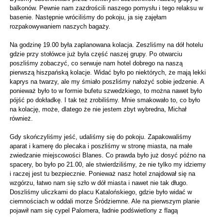
balkonów. Pewnie nam zazdrościli naszego pomysłu i tego relaksu w
basenie. Następnie wróciliśmy do pokoju, ja się zajęłam
rozpakowywaniem naszych bagaży.
Na godzinę 19.00 była zaplanowana kolacja. Zeszliśmy na dół hotelu
gdzie przy stołówce już była część naszej grupy. Po otwarciu
poszliśmy zobaczyć, co serwuje nam hotel dobrego na naszą
pierwszą hiszpańską kolacje. Widać było po niektórych, że mają lekki
kaprys na twarzy, ale my śmiało poszliśmy nałożyć sobie jedzenie. A
ponieważ było to w formie bufetu szwedzkiego, to można nawet było
pójść po dokładkę. I tak też zrobiliśmy. Mnie smakowało to, co było
na kolację, może, dlatego że nie jestem zbyt wybredna, Michał
również.
Gdy skończyliśmy jeść, udaliśmy się do pokoju. Zapakowaliśmy
aparat i kamerę do plecaka i poszliśmy w stronę miasta, na małe
zwiedzanie miejscowości Blanes. Co prawda było już dosyć późno na
spacery, bo było po 21.00, ale stwierdziliśmy, że nie tylko my idziemy
i raczej jest tu bezpiecznie. Ponieważ nasz hotel znajdował się na
wzgórzu, łatwo nam się szło w dół miasta i nawet nie tak długo.
Doszliśmy uliczkami do placu Katalońskiego, gdzie było widać w
ciemnościach w oddali morze Śródziemne. Ale na pierwszym planie
pojawił nam się cypel Palomera, ładnie podświetlony z flagą