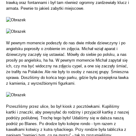
trawką oraz fontannami i był tam również ogromny zardzewiały klucz i
armata. Pewnie to jakieś zabytki miejscowe.
W pewnym momencie podeszły do nas dwie młode dziewczyny i po
angielsku poprosiły o zrobienie im zdjęcia. Michał wziął aparat i
dziewczyny zaczęły się ustawiać. Mówiły do siebie po polsku, a nas
prosiły po angielsku, ha ha. W pewnym momencie Michał zapytał się
ich, czy ma być widoczny na zdjęciu cypel, a one się zaczęły śmiać,
że trafiły na Polaków. Ale nie były to osoby z naszej grupy. Śmieszna
sprawa. Doszliśmy do końca tego parku, gdzie była przepiękna ławka
z kamienia, z wyrzeźbionymi figurkami.
Przeszliśmy przez ulice, bo był kiosk z pocztówkami. Kupiliśmy
kartki i znaczki, aby powysyłać do rodziny i przyjaciół kartkę z naszej
podróży poślubnej. Trochę tego było! Udaliśmy się w dalsza naszą
podróż po Blanes. Po drodze było kolejne rondo - tym razem z
kawałkami kotwicy z kutra rybackiego. Przy rondzie była tabliczka z
napisem "pamięci tym, co na morzu" - tak to zrozumieliśmy.