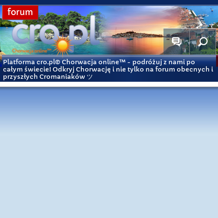
forum
Platforma cro.pl© Chorwacja online™
- podróżuj z nami po
całym świecie! Odkryj Chorwację i nie tylko na forum obecnych i
przyszłych Cromaniaków ツ