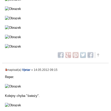
napisał(a)
Vjetar
» 14.05.2012 09:15
Reper.
Kolejny chyba "świeży".