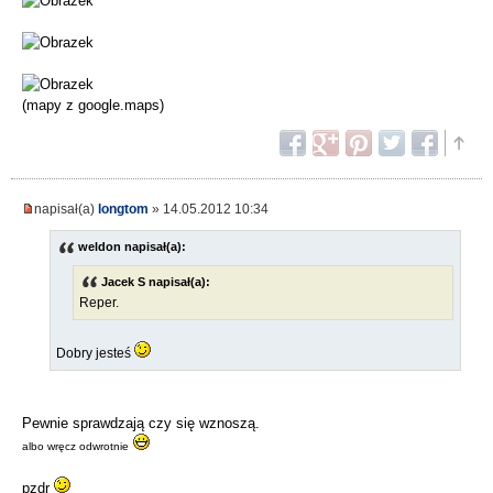
(mapy z google.maps)
napisał(a)
longtom
» 14.05.2012 10:34
weldon napisał(a):
Jacek S napisał(a):
Reper.
Dobry jesteś
Pewnie sprawdzają czy się wznoszą.
albo wręcz odwrotnie
pzdr