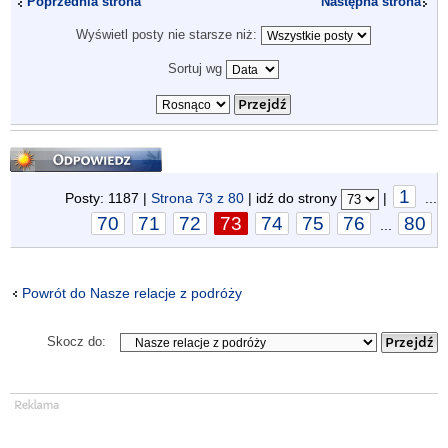
Poprzednia strona
Następna strona
Wyświetl posty nie starsze niż:
Sortuj wg
Odpowiedz
1
Posty: 1187 |
Strona
73
z
80
| idź do strony
|
...
70
71
72
73
74
75
76
80
...
Powrót do Nasze relacje z podróży
Skocz do: