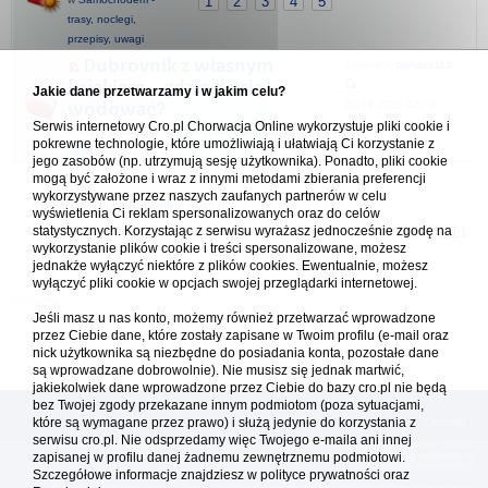
1
2
3
4
5
trasy, noclegi,
przepisy, uwagi
Dubrovnik z własnym
napisał(a)
piekara114
kajakiem - gdzie da się
Jakie dane przetwarzamy i w jakim celu?
26.04.2022 22:09
wodować?
Serwis internetowy Cro.pl Chorwacja Online wykorzystuje pliki cookie i
w
Plaże & Adriatyk - żeglowanie, nurkowanie,
pokrewne technologie, które umożliwiają i ułatwiają Ci korzystanie z
wędkowanie...
jego zasobów (np. utrzymują sesję użytkownika). Ponadto, pliki cookie
mogą być założone i wraz z innymi metodami zbierania preferencji
wykorzystywane przez naszych zaufanych partnerów w celu
Forum Chorwacja Online - Cro.pl
wyświetlenia Ci reklam spersonalizowanych oraz do celów
statystycznych. Korzystając z serwisu wyrażasz jednocześnie zgodę na
Usuń ciasteczka
• Strefa czasowa: UTC + 1 (Polska - czas zimowy) [
DST
]
wykorzystanie plików cookie i treści spersonalizowane, możesz
jednakże wyłączyć niektóre z plików cookies. Ewentualnie, możesz
wyłączyć pliki cookie w opcjach swojej przeglądarki internetowej.
Jeśli masz u nas konto, możemy również przetwarzać wprowadzone
przez Ciebie dane, które zostały zapisane w Twoim profilu (e-mail oraz
nick użytkownika są niezbędne do posiadania konta, pozostałe dane
są wprowadzane dobrowolnie). Nie musisz się jednak martwić,
jakiekolwiek dane wprowadzone przez Ciebie do bazy cro.pl nie będą
bez Twojej zgody przekazane innym podmiotom (poza sytuacjami,
które są wymagane przez prawo) i służą jedynie do korzystania z
[
reklama
] [
kontakt
]
serwisu cro.pl. Nie odsprzedamy więc Twojego e-maila ani innej
Platforma cro.pl© Chorwacja online™ wykorzystuje cookies do prawidłowego działania, te pliki
gromadzą na Twoim komputerze dane ułatwiające korzystanie z serwisu; więcej informacji w
zapisanej w profilu danej żadnemu zewnętrznemu podmiotowi.
polityce prywatności
.
Szczegółowe informacje znajdziesz w
polityce prywatności
oraz
Redakcja platformy cro.pl© Chorwacja online™ nie odpowiada za treści zamieszczone przez