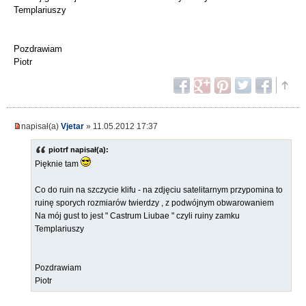
Templariuszy
Pozdrawiam
Piotr
napisał(a)
Vjetar
» 11.05.2012 17:37
piotrf napisał(a):
Pięknie tam
Co do ruin na szczycie klifu - na zdjęciu satelitarnym przypomina to
ruinę sporych rozmiarów twierdzy , z podwójnym obwarowaniem
Na mój gust to jest " Castrum Liubae " czyli ruiny zamku
Templariuszy
Pozdrawiam
Piotr