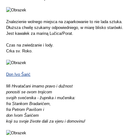
Znalezienie wolnego miejsca na zaparkowanie to nie lada sztuka.
Dłuższa chwilę szukamy odpowiedniego, w miarę blisko starówki.
Jest kawałek za mariną Lučica/Porat.
Czas na zwiedzanie i lody.
Crka sv. Roko.
Don Ivo Šarić
Mi Hrvatačani imamo pravo i dužnost
ponosi­ti se ovom trojicom
svojih svećenika - župni­ka i mučenika:
fra Stankom Bradarićem,
fra Petrom Pavišom i
don Ivom Šarićem
koji su svoje živote dali za vjeru i domovinu!