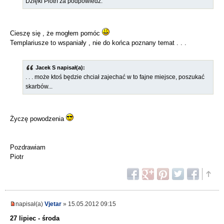
Dzięki Piotrf za podpowiedź.
Cieszę się , że mogłem pomóc
Templariusze to wspaniały , nie do końca poznany temat . . .
Jacek S napisał(a):
. . . może ktoś będzie chciał zajechać w to fajne miejsce, poszukać
skarbów...
Życzę powodzenia
Pozdrawiam
Piotr
napisał(a)
Vjetar
» 15.05.2012 09:15
27 lipiec - środa