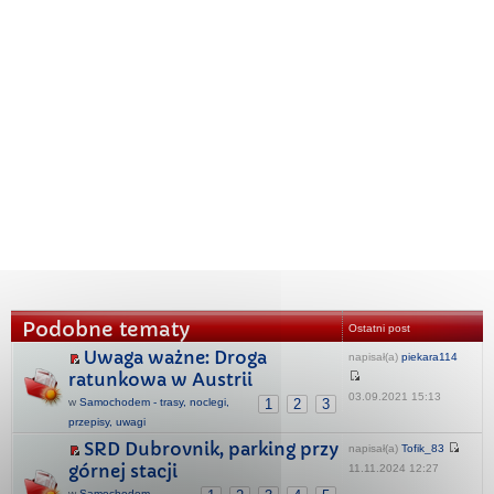
Podobne tematy
Ostatni post
Uwaga ważne: Droga
napisał(a)
piekara114
ratunkowa w Austrii
03.09.2021 15:13
w
Samochodem - trasy, noclegi,
1
2
3
przepisy, uwagi
SRD Dubrovnik, parking przy
napisał(a)
Tofik_83
górnej stacji
11.11.2024 12:27
w
Samochodem -