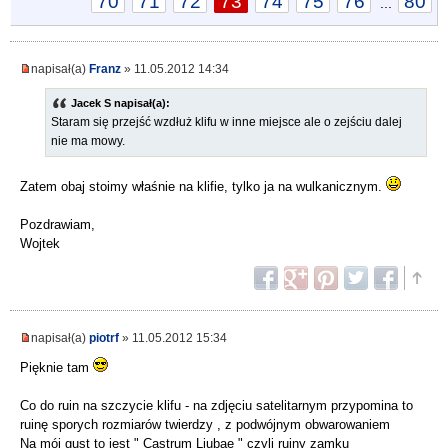
70
71
72
73
74
75
76
80
...
napisał(a)
Franz
» 11.05.2012 14:34
Jacek S napisał(a):
Staram się przejść wzdłuż klifu w inne miejsce ale o zejściu dalej
nie ma mowy.
Zatem obaj stoimy właśnie na klifie, tylko ja na wulkanicznym.
Pozdrawiam,
Wojtek
napisał(a)
piotrf
» 11.05.2012 15:34
Pięknie tam
Co do ruin na szczycie klifu - na zdjęciu satelitarnym przypomina to
ruinę sporych rozmiarów twierdzy , z podwójnym obwarowaniem
Na mój gust to jest " Castrum Liubae " czyli ruiny zamku