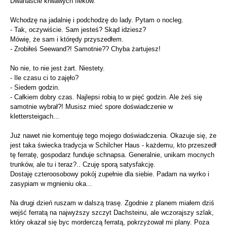
Dwanaście krwawych fleków.
Wchodzę na jadalnię i podchodzę do lady. Pytam o nocleg.
- Tak, oczywiście. Sam jesteś? Skąd idziesz?
Mówię, że sam i którędy przyszedłem.
- Zrobiłeś Seewand?! Samotnie?? Chyba żartujesz!
No nie, to nie jest żart. Niestety.
- Ile czasu ci to zajęło?
- Siedem godzin.
- Całkiem dobry czas. Najlepsi robią to w pięć godzin. Ale żeś się
samotnie wybrał?! Musisz mieć spore doświadczenie w
klettersteigach...
Już nawet nie komentuję tego mojego doświadczenia. Okazuje się, że
jest taka świecka tradycja w Schilcher Haus - każdemu, kto przeszedł
tę ferratę, gospodarz funduje schnapsa. Generalnie, unikam mocnych
trunków, ale tu i teraz?.. Czuję sporą satysfakcję.
Dostaję czteroosobowy pokój zupełnie dla siebie. Padam na wyrko i
zasypiam w mgnieniu oka...
Na drugi dzień ruszam w dalszą trasę. Zgodnie z planem miałem dziś
wejść ferratą na najwyższy szczyt Dachsteinu, ale wczorajszy szlak,
który okazał się byc morderczą ferratą, pokrzyżował mi plany. Poza