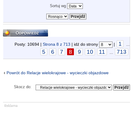
Sortuj wg
Odpowiedz
1
Posty: 10694 |
Strona
8
z
713
| idź do strony
|
...
5
6
7
8
9
10
11
713
...
Powrót do Relacje wielokrajowe - wycieczki objazdowe
Skocz do: