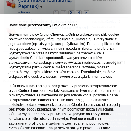
(Dalimilova rozhledna,
Paprsek)
w
Polska
1
2
3
4
5
Beskidzkie i tatrzańskie
napisał(a)
Dawigs
Jakie dane przetwarzamy i w jakim celu?
wędrówki (Babia Góra i Rysy)
01.12.2024 15:57
Serwis internetowy Cro.pl Chorwacja Online wykorzystuje pliki cookie i
pokrewne technologie, które umożliwiają i ułatwiają Ci korzystanie z
w
Polska
1
17
18
19
...
jego zasobów (np. utrzymują sesję użytkownika). Ponadto, pliki cookie
mogą być założone i wraz z innymi metodami zbierania preferencji
wykorzystywane przez naszych zaufanych partnerów w celu
Forum Chorwacja Online - Cro.pl
wyświetlenia Ci reklam spersonalizowanych oraz do celów
statystycznych. Korzystając z serwisu wyrażasz jednocześnie zgodę na
Usuń ciasteczka
• Strefa czasowa: UTC + 1 (Polska - czas zimowy) [
DST
]
wykorzystanie plików cookie i treści spersonalizowane, możesz
jednakże wyłączyć niektóre z plików cookies. Ewentualnie, możesz
wyłączyć pliki cookie w opcjach swojej przeglądarki internetowej.
Jeśli masz u nas konto, możemy również przetwarzać wprowadzone
przez Ciebie dane, które zostały zapisane w Twoim profilu (e-mail oraz
nick użytkownika są niezbędne do posiadania konta, pozostałe dane
są wprowadzane dobrowolnie). Nie musisz się jednak martwić,
jakiekolwiek dane wprowadzone przez Ciebie do bazy cro.pl nie będą
bez Twojej zgody przekazane innym podmiotom (poza sytuacjami,
które są wymagane przez prawo) i służą jedynie do korzystania z
[
reklama
] [
kontakt
]
serwisu cro.pl. Nie odsprzedamy więc Twojego e-maila ani innej
Platforma cro.pl© Chorwacja online™ wykorzystuje cookies do prawidłowego działania, te pliki
zapisanej w profilu danej żadnemu zewnętrznemu podmiotowi.
gromadzą na Twoim komputerze dane ułatwiające korzystanie z serwisu; więcej informacji w
polityce prywatności
.
Szczegółowe informacje znajdziesz w
polityce prywatności
oraz