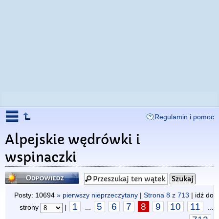
Regulamin i pomoc
Alpejskie wędrówki i
wspinaczki
Odpowiedz
Posty: 10694
» pierwszy nieprzeczytany
|
Strona
8
z
713
| idź do
1
5
6
7
8
9
10
11
strony
|
...
...