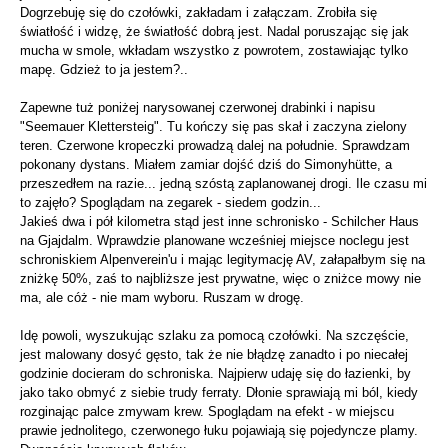
Dogrzebuję się do czołówki, zakładam i załączam. Zrobiła się
światłość i widzę, że światłość dobrą jest. Nadal poruszając się jak
mucha w smole, wkładam wszystko z powrotem, zostawiając tylko
mapę. Gdzież to ja jestem?..
Zapewne tuż poniżej narysowanej czerwonej drabinki i napisu
"Seemauer Klettersteig". Tu kończy się pas skał i zaczyna zielony
teren. Czerwone kropeczki prowadzą dalej na południe. Sprawdzam
pokonany dystans. Miałem zamiar dojść dziś do Simonyhütte, a
przeszedłem na razie... jedną szóstą zaplanowanej drogi. Ile czasu mi
to zajęło? Spoglądam na zegarek - siedem godzin...
Jakieś dwa i pół kilometra stąd jest inne schronisko - Schilcher Haus
na Gjajdalm. Wprawdzie planowane wcześniej miejsce noclegu jest
schroniskiem Alpenverein'u i mając legitymację AV, załapałbym się na
zniżkę 50%, zaś to najbliższe jest prywatne, więc o zniżce mowy nie
ma, ale cóż - nie mam wyboru. Ruszam w drogę.
Idę powoli, wyszukując szlaku za pomocą czołówki. Na szczęście,
jest malowany dosyć gęsto, tak że nie błądzę zanadto i po niecałej
godzinie docieram do schroniska. Najpierw udaję się do łazienki, by
jako tako obmyć z siebie trudy ferraty. Dłonie sprawiają mi ból, kiedy
rozginając palce zmywam krew. Spoglądam na efekt - w miejscu
prawie jednolitego, czerwonego łuku pojawiają się pojedyncze plamy.