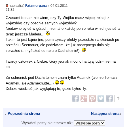
napisał(a)
Fatamorgana
» 04.01.2011
21:32
Czasami to sam nie wiem, czy Ty Wojtku masz więcej relacji z
wyjazdów, czy obecnie samych wyjazdów?
Niedawno byłeś w górach, niemal o każdej porze roku w nich jesteś a
teraz jeszcze Madera...
Takim to jest fajnie (no, pominąwszy efekty pozostałe na dłoniach po
przejściu Seemauer, ale podziwiam, że już następnego dnia się
zerwałeś i...myślałeś od razu o Dachsteinie!).
Twardy człowiek z Ciebie. Góry jednak mocno hartują ludzi- nie ma
co.
Ze schronisk pod Dachsteinem znam tylko Adamek (ale nie Tomasz
Adamek, ale Adamekhutte...)
Dobrze wiedzieć jak wyglądają te, gdzie byłeś Ty.
Poprzednia strona
Następna strona
Wyświetl posty nie starsze niż: