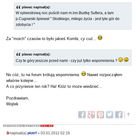
plavac napisał(a):
W sylwestrową noc puścili nam m.inn.Budkę Suflera, a tam
p.Cugowski śpiewał " Słodkiego, miłego życia - jest tyle gór do
zdobycia ! "
Za "moich" czasów to było jakieś Kombi,
cy cuś
...
plavac napisał(a):
Czy te góry jeszcze przed nami - czy już tylko wspomnienia ?
No cóż, tu na forum królują wspomnienia.
Nawet rozpocząłem
właśnie kolejne...
A co przyniesie ten rok? Ha! Któż to może wiedzieć...
Pozdrawiam,
Wojtek
napisał(a)
piotrf
» 03.01.2011 02:16