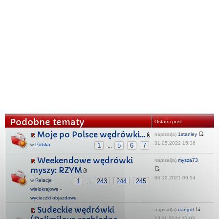
Podobne tematy
Ostatni post
Moje po Polsce wędrówki...
napisał(a)
1stanley
31.05.2022 15:36
w
Polska
1
5
6
7
...
Weekendowe wędrówki
napisał(a)
mysza73
myszy: RZYM
06.12.2021 09:54
w
Relacje
1
243
244
245
...
wielokrajowe -
wycieczki objazdowe
Sudeckie wędrówki
napisał(a)
dangol
13.11.2024 12:03