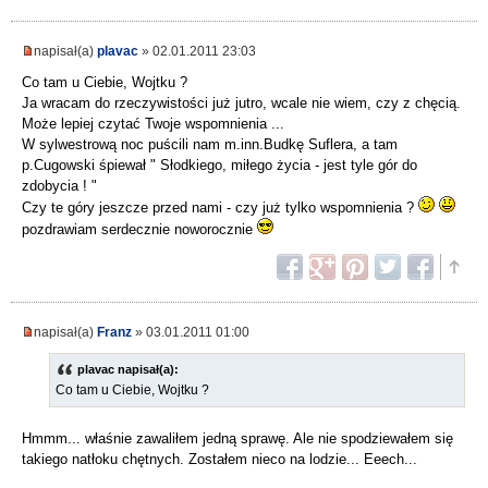
napisał(a)
plavac
» 02.01.2011 23:03
Co tam u Ciebie, Wojtku ?
Ja wracam do rzeczywistości już jutro, wcale nie wiem, czy z chęcią.
Może lepiej czytać Twoje wspomnienia ...
W sylwestrową noc puścili nam m.inn.Budkę Suflera, a tam
p.Cugowski śpiewał " Słodkiego, miłego życia - jest tyle gór do
zdobycia ! "
Czy te góry jeszcze przed nami - czy już tylko wspomnienia ?
pozdrawiam serdecznie noworocznie
napisał(a)
Franz
» 03.01.2011 01:00
plavac napisał(a):
Co tam u Ciebie, Wojtku ?
Hmmm... właśnie zawaliłem jedną sprawę. Ale nie spodziewałem się
takiego natłoku chętnych. Zostałem nieco na lodzie... Eeech...