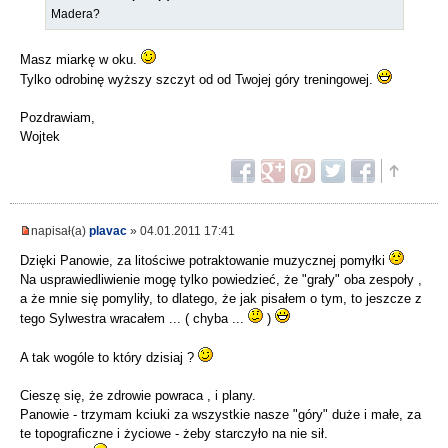
Madera?
Masz miarkę w oku.
Tylko odrobinę wyższy szczyt od od Twojej góry treningowej.
Pozdrawiam,
Wojtek
napisał(a)
plavac
» 04.01.2011 17:41
Dzięki Panowie, za litościwe potraktowanie muzycznej pomyłki
Na usprawiedliwienie mogę tylko powiedzieć, że "grały" oba zespoły ,
a że mnie się pomyliły, to dlatego, że jak pisałem o tym, to jeszcze z
tego Sylwestra wracałem ... ( chyba ...
)
A tak wogóle to który dzisiaj ?
Cieszę się, że zdrowie powraca , i plany.
Panowie - trzymam kciuki za wszystkie nasze "góry" duże i małe, za
te topograficzne i życiowe - żeby starczyło na nie sił.