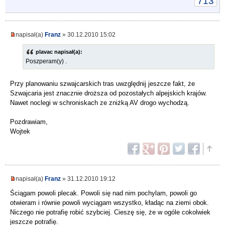
713
napisał(a)
Franz
» 30.12.2010 15:02
plavac napisał(a):
Poszperam(y) .
Przy planowaniu szwajcarskich tras uwzględnij jeszcze fakt, że
Szwajcaria jest znacznie droższa od pozostałych alpejskich krajów.
Nawet noclegi w schroniskach ze zniżką AV drogo wychodzą.
Pozdrawiam,
Wojtek
napisał(a)
Franz
» 31.12.2010 19:12
Ściągam powoli plecak. Powoli się nad nim pochylam, powoli go
otwieram i równie powoli wyciągam wszystko, kładąc na ziemi obok.
Niczego nie potrafię robić szybciej. Cieszę się, że w ogóle cokolwiek
jeszcze potrafię.