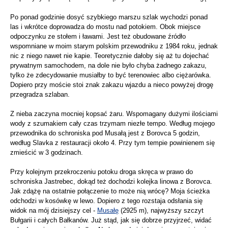
Po ponad godzinie dosyć szybkiego marszu szlak wychodzi ponad
las i wkrótce doprowadza do mostu nad potokiem. Obok miejsce
odpoczynku ze stołem i ławami. Jest też obudowane źródło
wspomniane w moim starym polskim przewodniku z 1984 roku, jednak
nic z niego nawet nie kapie. Teoretycznie dałoby się aż tu dojechać
prywatnym samochodem, na dole nie było chyba żadnego zakazu,
tylko że zdecydowanie musiałby to być terenowiec albo ciężarówka.
Dopiero przy moście stoi znak zakazu wjazdu a nieco powyżej drogę
przegradza szlaban.
Z nieba zaczyna mocniej kopsać żaru. Wspomagany dużymi ilościami
wody z szumakiem cały czas trzymam niezłe tempo. Według mojego
przewodnika do schroniska pod Musałą jest z Borovca 5 godzin,
według Slavka z restauracji około 4. Przy tym tempie powinienem się
zmieścić w 3 godzinach.
Przy kolejnym przekroczeniu potoku droga skręca w prawo do
schroniska Jastrebec, dokąd też dochodzi kolejka linowa z Borovca.
Jak zdążę na ostatnie połączenie to może nią wrócę? Moja ścieżka
odchodzi w kosówkę w lewo. Dopiero z tego rozstaja odsłania się
widok na mój dzisiejszy cel -
Musałę
(2925 m), najwyższy szczyt
Bułgarii i całych Bałkanów. Już stąd, jak się dobrze przyjrzeć, widać