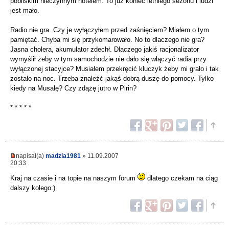
pobliskim nieczynnym hotelem. To już koniec letniego sezonu i ludzi
jest mało.
Radio nie gra. Czy je wyłączyłem przed zaśnięciem? Miałem o tym
pamiętać. Chyba mi się przykomarowało. No to dlaczego nie gra?
Jasna cholera, akumulator zdechł. Dlaczego jakiś racjonalizator
wymyślił żeby w tym samochodzie nie dało się włączyć radia przy
wyłączonej stacyjce? Musiałem przekręcić kluczyk żeby mi grało i tak
zostało na noc. Trzeba znaleźć jakąś dobrą duszę do pomocy. Tylko
kiedy na Musałę? Czy zdążę jutro w Pirin?
* * * * *
napisał(a)
madzia1981
» 11.09.2007
20:33
Kraj na czasie i na topie na naszym forum
dlatego czekam na ciąg
dalszy kolego:)