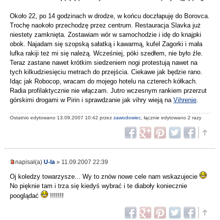
Około 22, po 14 godzinach w drodze, w końcu doczłapuję do Borovca.
Trochę naokoło przechodzę przez centrum. Restauracja Slavka już
niestety zamknięta. Zostawiam wór w samochodzie i idę do knajpki
obok. Najadam się szopską sałatką i kawarmą, kufel Zagorki i mała
lufka rakiji też mi się należą. Wcześniej, póki szedłem, nie było źle.
Teraz zastane nawet krótkim siedzeniem nogi protestują nawet na
tych kilkudziesięciu metrach do przejścia. Ciekawe jak będzie rano.
Idąc jak Robocop, wracam do mojego hotelu na czterech kółkach.
Radia profilaktycznie nie włączam. Jutro wczesnym rankiem przerzut
górskimi drogami w Pirin i sprawdzanie jak vihry wieją na
Vihrenie
.
Ostatnio edytowano 13.09.2007 10:42 przez
zawodowiec
, łącznie edytowano 2 razy
napisał(a)
U-la
» 11.09.2007 22:39
Oj koledzy towarzysze... Wy to znów nowe cele nam wskazujecie
No pięknie tam i trza się kiedyś wybrać i te diaboły koniecznie
pooglądać
!!!!!!!