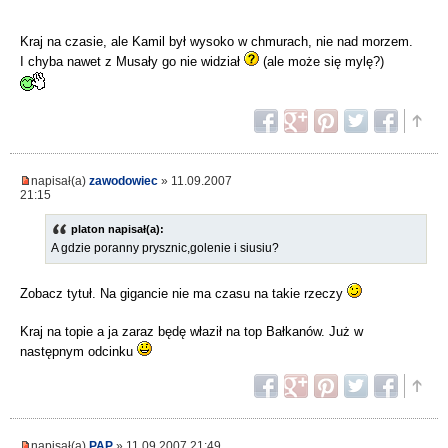
Kraj na czasie, ale Kamil był wysoko w chmurach, nie nad morzem.
I chyba nawet z Musały go nie widział
(ale może się mylę?)
napisał(a)
zawodowiec
» 11.09.2007
21:15
platon napisał(a):
A gdzie poranny prysznic,golenie i siusiu?
Zobacz tytuł. Na gigancie nie ma czasu na takie rzeczy
Kraj na topie a ja zaraz będę właził na top Bałkanów. Już w
następnym odcinku
napisał(a)
PAP
» 11.09.2007 21:49