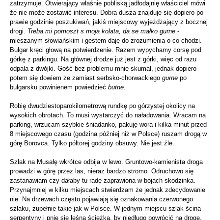
zatrzymuje. Otwierający właśnie pobliską jadłodajnię właściciel mówi
że nie może zostawić interesu. Dobra dusza znajduje się dopiero po
prawie godzinie poszukiwań, jakiś miejscowy wyjeżdżający z bocznej
drogi.
Treba mi pomoszt s moja kolata, da se małko gurne
-
mieszanym słowiańskim i gestem daję do zrozumienia o co chodzi.
Bułgar kręci głową na potwierdzenie. Razem wypychamy corsę pod
górkę z parkingu. Na głównej drodze już jest z górki, więc od razu
odpala z dwójki. Gość bez problemu mnie skumał, jednak dopiero
potem się dowiem że zamiast serbsko-chorwackiego
gurne
po
bułgarsku powinienem powiedzieć
butne
.
Robię dwudziestoparokilometrową rundkę po górzystej okolicy na
wysokich obrotach. To musi wystarczyć do naładowania. Wracam na
parking, wrzucam szybkie śniadanko, pakuję wora i kilka minut przed
8 miejscowego czasu (godzina później niż w Polsce) ruszam drogą w
górę Borovca. Tylko półtorej godziny obsuwy. Nie jest źle.
Szlak na Musałę wkrótce odbija w lewo. Gruntowo-kamienista droga
prowadzi w górę przez las, nieraz bardzo stromo. Odruchowo się
zastanawiam czy dałaby tu radę zaprawiona w bojach skodzinka.
Przynajmniej w kilku miejscach stwierdzam że jednak zdecydowanie
nie. Na drzewach często pojawiają się oznakowania czerwonego
szlaku, zupełnie takie jak w Polsce. W jednym miejscu szlak ścina
serpentyny i pnie się leśną ścieżką, by niedługo powrócić na drogę.