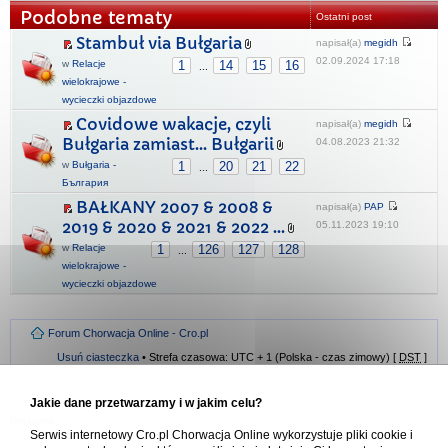
Podobne tematy
Ostatni post
Stambuł via Bułgaria
napisał(a)
megidh
02.09.2024 17:18
w
Relacje
1
14
15
16
...
wielokrajowe -
wycieczki objazdowe
Covidowe wakacje, czyli
napisał(a)
megidh
Bułgaria zamiast… Bułgarii
04.08.2023 21:32
w
Bułgaria -
1
20
21
22
...
България
BAŁKANY 2007 & 2008 &
napisał(a)
PAP
2019 & 2020 & 2021 & 2022 ...
05.11.2023 19:10
w
Relacje
1
126
127
128
...
wielokrajowe -
wycieczki objazdowe
Forum Chorwacja Online - Cro.pl
Usuń ciasteczka
• Strefa czasowa: UTC + 1 (Polska - czas zimowy) [
DST
]
Jakie dane przetwarzamy i w jakim celu?
Serwis internetowy Cro.pl Chorwacja Online wykorzystuje pliki cookie i