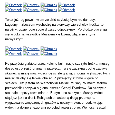
Teraz już idę powoli, wiem że dziś szybciej bym nie dał rady.
Łagodnym zboczem wychodzę na pierwszy wierzchołek Irečka, ten
narożny, gdzie robię sobie dłuższy odpoczynek. Po drodze otwierają
się widoki na wszystkie Musalenskie Ezera, włącznie z tymi
najwyższymi.
Po przejściu grzbietu przez kolejne kulminacje szczytu Irečka, muszę
dosyć ostro zejść granią na przełęcz. Tu się zaczyna trochę zabawy
skalnej, w miarę możliwości idę ściśle granią, chociaż większość tych
miejsc dałoby się łatwiej obejść. Z przełęczy stromo w górę po
skałach i już jestem na wierzchołku Małkiej Musały. W moim starym
przewodniku nazywa się ona jeszcze Georgi Dymitrow. Na szczycie
stoi całe kopczykowe miasto. Budynki na szczycie Musały widać
stąd już jak na dłoni. Robię sobie następną długą przerwę na
wygrzewanie zmęczonych gnatów w upalnym słońcu, podziwiając
widoki na dolinę z jeziorami po południowej stronie. Wolność rządzi!