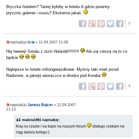
Bryczka hotelem? Taniej byłoby w hotelu.A gdzie poranny
prysznic,golenie i siusiu? Ekstrema jakaś.
napisał(a)
U-la
» 11.09.2007 21:08
Hej heeeej! Góralu z nizin Holandii!!!!!!!!!
Ale się cieszę na to co
będzie
Najlepsze te hotele miliongwiazdkowe. Myśmy taki mieli przed
Radomire, w jakiejś wioseczce w drodze pod Koraba
napisał(a)
Janusz Bajcer
» 11.09.2007
21:13
madzia1981 napisał(a):
Kraj na czasie i na topie na naszym forum
dlatego czekam na
ciąg dalszy kolego:)