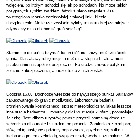
wcięciem, po którym schodzi się jak po schodach. No może takich
posypanych sypkim żwirkiem. Wzdłuż niego smętnie zwisa
wystrzępiona resztka zardzewiałej stalowej linki. Niezłe
ubezpieczenie. Może rzeczywiście byłoby to najtrudniejsze miejsce
gdyby cały czas obchodzić grań ścieżką?
Staram się do końca trzymać fason i iść na szczyt możliwie ściśle
granią. Dla zabawy robię miejsca może i w stopniu III ale w moim
przekonaniu najzupełniej bezpieczne. Po drodze znowu spotykam
żelazne zabezpieczenia, a raczej to co z nich zostało.
Godzina 16.00. Dochodzę wreszcie do najwyższego punktu Bałkanów,
zabudowanego do granic możliwości. Laboratorium badania
promieniowania kosmicznego, sprzęt meteorologiczny, jakaś jeszcze
inna stacja badawcza... robotnicy głośno stukają kilofami, poprawiając
ścieżkę. Jest kilkoro turystów, pewnie przyszli normalną drogą ze
schroniska albo może i szlakiem od południa. Zamieniam z nimi parę
słów, robię następny godzinny odpoczynek, opycham się bułką z
kiełbasą a potem czekoladą, wypijam resztę wody z szumakiem. W