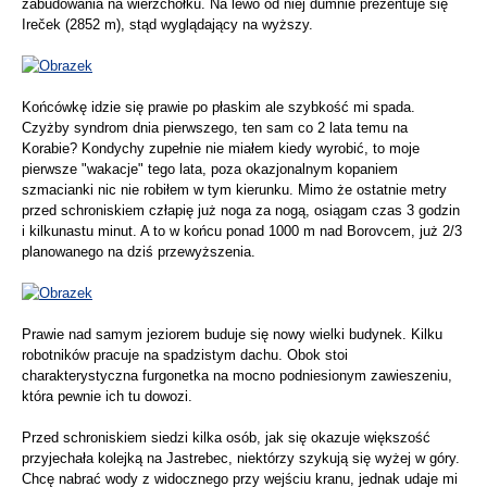
zabudowania na wierzchołku. Na lewo od niej dumnie prezentuje się
Ireček (2852 m), stąd wyglądający na wyższy.
Końcówkę idzie się prawie po płaskim ale szybkość mi spada.
Czyżby syndrom dnia pierwszego, ten sam co 2 lata temu na
Korabie? Kondychy zupełnie nie miałem kiedy wyrobić, to moje
pierwsze "wakacje" tego lata, poza okazjonalnym kopaniem
szmacianki nic nie robiłem w tym kierunku. Mimo że ostatnie metry
przed schroniskiem człapię już noga za nogą, osiągam czas 3 godzin
i kilkunastu minut. A to w końcu ponad 1000 m nad Borovcem, już 2/3
planowanego na dziś przewyższenia.
Prawie nad samym jeziorem buduje się nowy wielki budynek. Kilku
robotników pracuje na spadzistym dachu. Obok stoi
charakterystyczna furgonetka na mocno podniesionym zawieszeniu,
która pewnie ich tu dowozi.
Przed schroniskiem siedzi kilka osób, jak się okazuje większość
przyjechała kolejką na Jastrebec, niektórzy szykują się wyżej w góry.
Chcę nabrać wody z widocznego przy wejściu kranu, jednak udaje mi