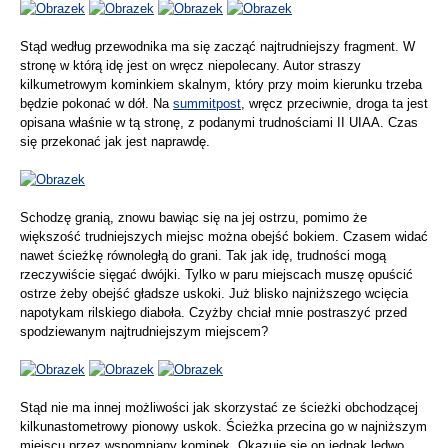
Stąd według przewodnika ma się zacząć najtrudniejszy fragment. W
stronę w którą idę jest on wręcz niepolecany. Autor straszy
kilkumetrowym kominkiem skalnym, który przy moim kierunku trzeba
będzie pokonać w dół. Na
summitpost
, wręcz przeciwnie, droga ta jest
opisana właśnie w tą stronę, z podanymi trudnościami II UIAA. Czas
się przekonać jak jest naprawdę.
Schodzę granią, znowu bawiąc się na jej ostrzu, pomimo że
większość trudniejszych miejsc można obejść bokiem. Czasem widać
nawet ścieżkę równoległą do grani. Tak jak idę, trudności mogą
rzeczywiście sięgać dwójki. Tylko w paru miejscach muszę opuścić
ostrze żeby obejść gładsze uskoki. Już blisko najniższego wcięcia
napotykam rilskiego diaboła. Czyżby chciał mnie postraszyć przed
spodziewanym najtrudniejszym miejscem?
Stąd nie ma innej możliwości jak skorzystać ze ścieżki obchodzącej
kilkunastometrowy pionowy uskok. Ścieżka przecina go w najniższym
miejscu przez wspomniany kominek. Okazuje się on jednak ledwo