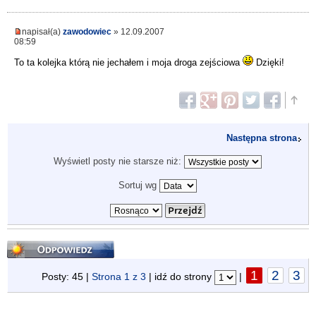
napisał(a)
zawodowiec
» 12.09.2007
08:59
To ta kolejka którą nie jechałem i moja droga zejściowa
Dzięki!
Następna strona
Wyświetl posty nie starsze niż:
Sortuj wg
Odpowiedz
1
2
3
Posty: 45 |
Strona
1
z
3
| idź do strony
|