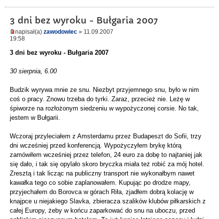
3 dni bez wyroku - Bułgaria 2007
napisał(a)
zawodowiec
» 11.09.2007
19:58
3 dni bez wyroku - Bułgaria 2007
30 sierpnia, 6.00
Budzik wyrywa mnie ze snu. Niezbyt przyjemnego snu, było w nim
coś o pracy. Znowu trzeba do tyrki. Zaraz, przecież nie. Leżę w
śpiworze na rozłożonym siedzeniu w wypożyczonej corsie. No tak,
jestem w Bułgarii.
Wczoraj przyleciałem z Amsterdamu przez Budapeszt do Sofii, trzy
dni wcześniej przed konferencją. Wypożyczyłem brykę którą
zamówiłem wcześniej przez telefon, 24 euro za dobę to najtaniej jak
się dało, i tak się opylało skoro bryczka miała też robić za mój hotel.
Zresztą i tak licząc na publiczny transport nie wykonałbym nawet
kawałka tego co sobie zaplanowałem. Kupując po drodze mapy,
przyjechałem do Borovca w górach Riła, zjadłem dobrą kolację w
knajpce u niejakiego Slavka, zbieracza szalików klubów piłkarskich z
całej Europy, żeby w końcu zaparkować do snu na uboczu, przed