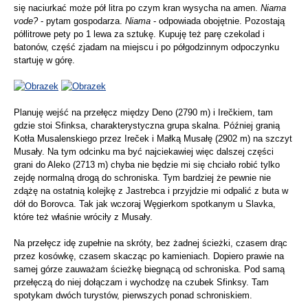
się naciurkać może pół litra po czym kran wysycha na amen.
Niama
vode?
- pytam gospodarza.
Niama
- odpowiada obojętnie. Pozostają
półlitrowe pety po 1 lewa za sztukę. Kupuję też parę czekolad i
batonów, część zjadam na miejscu i po półgodzinnym odpoczynku
startuję w górę.
Planuję wejść na przełęcz między Deno (2790 m) i Irečkiem, tam
gdzie stoi Sfinksa, charakterystyczna grupa skalna. Później granią
Kotła Musalenskiego przez Ireček i Małką Musałę (2902 m) na szczyt
Musały. Na tym odcinku ma być najciekawiej więc dalszej części
grani do Aleko (2713 m) chyba nie będzie mi się chciało robić tylko
zejdę normalną drogą do schroniska. Tym bardziej że pewnie nie
zdążę na ostatnią kolejkę z Jastrebca i przyjdzie mi odpalić z buta w
dół do Borovca. Tak jak wczoraj Węgierkom spotkanym u Slavka,
które też właśnie wróciły z Musały.
Na przełęcz idę zupełnie na skróty, bez żadnej ścieżki, czasem drąc
przez kosówkę, czasem skacząc po kamieniach. Dopiero prawie na
samej górze zauważam ścieżkę biegnącą od schroniska. Pod samą
przełęczą do niej dołączam i wychodzę na czubek Sfinksy. Tam
spotykam dwóch turystów, pierwszych ponad schroniskiem.