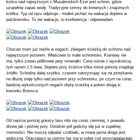
końcu nad najwyższym z Musalenskich Ezer jest schron, gdzie
uzupełnię zapas wody. Tradycyjne semsy do krewnych i znajomych
królika. Typ od razu odpisuje - miałeś jechać na wakacje dopiero w
październiku. To nie wakacje, to konferencja - odpowiadam.
Chociaż mam już nieźle w nogach, zbiegam ścieżką do schronu nad
najwyższym jeziorem. Właściwie to małe schronisko. Kranówy nie
ma, tylko znowu półlitrowe pety minerałki. Cena rośnie z wysokością,
tym razem 1.5 lewa. Dopiero przy ścieżce kilka minut poniżej znajduję
źródło. Schodzę dalej szybko, czasem zatrzymując się na pstrykanie,
na dłużej staję tylko nad jeziorem przy schronisku, po czym na coraz
bardziej wykończonych nogach złażę ścieżką a potem drogą w
kierunku Borovca.
Od zejścia poniżej granicy lasu robi się coraz ciemniej, z powodu
drzew jak i późnej pory. Ostatnie pół godziny idę już w zupełnej
ciemności. Nie muszę odpalać czołówki, w miarę jasna droga jest
widoczna. Otaczający ją ciemny las ma w sobie coś przyciągającego.