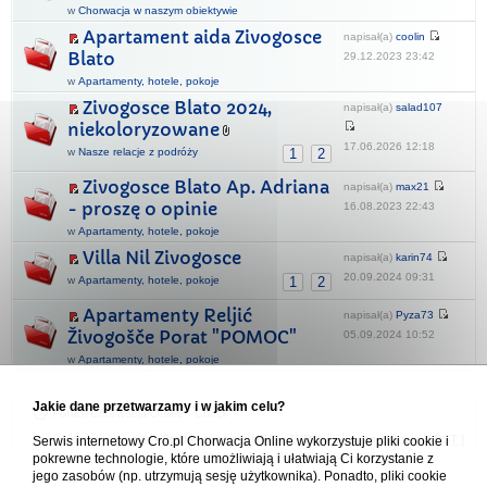
w
Chorwacja w naszym obiektywie
Apartament aida Zivogosce
napisał(a)
coolin
Blato
29.12.2023 23:42
w
Apartamenty, hotele, pokoje
Zivogosce Blato 2024,
napisał(a)
salad107
niekoloryzowane
17.06.2026 12:18
w
Nasze relacje z podróży
1
2
Zivogosce Blato Ap. Adriana
napisał(a)
max21
- proszę o opinie
16.08.2023 22:43
w
Apartamenty, hotele, pokoje
Villa Nil Zivogosce
napisał(a)
karin74
20.09.2024 09:31
w
Apartamenty, hotele, pokoje
1
2
Apartamenty Reljić
napisał(a)
Pyza73
Živogošče Porat "POMOC"
05.09.2024 10:52
w
Apartamenty, hotele, pokoje
Jakie dane przetwarzamy i w jakim celu?
Forum Chorwacja Online - Cro.pl
Usuń ciasteczka
• Strefa czasowa: UTC + 1 (Polska - czas zimowy) [
DST
]
Serwis internetowy Cro.pl Chorwacja Online wykorzystuje pliki cookie i
pokrewne technologie, które umożliwiają i ułatwiają Ci korzystanie z
jego zasobów (np. utrzymują sesję użytkownika). Ponadto, pliki cookie