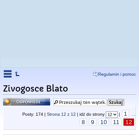
Regulamin i pomoc
Zivogosce Blato
Odpowiedz
1
Posty: 174 |
Strona
12
z
12
| idź do strony
|
...
8
9
10
11
12