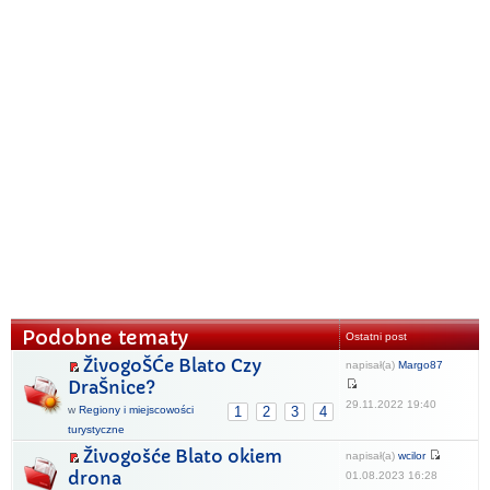
Podobne tematy
Ostatni post
ŽivogoŠĆe Blato Czy
napisał(a)
Margo87
DraŠnice?
29.11.2022 19:40
w
Regiony i miejscowości
1
2
3
4
turystyczne
Živogošće Blato okiem
napisał(a)
wcilor
drona
01.08.2023 16:28