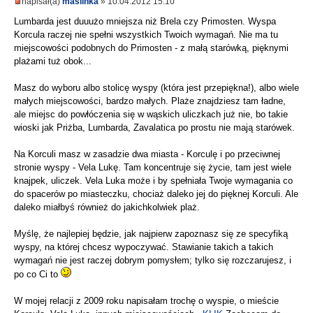
napisał(a)
maslinka
» 10.04.2012 15:10
Lumbarda jest duuużo mniejsza niż Brela czy Primosten. Wyspa
Korcula raczej nie spełni wszystkich Twoich wymagań. Nie ma tu
miejscowości podobnych do Primosten - z małą starówką, pięknymi
plażami tuż obok...
Masz do wyboru albo stolicę wyspy (która jest przepiękna!), albo wiele
małych miejscowości, bardzo małych. Plaże znajdziesz tam ładne,
ale miejsc do powłóczenia się w wąskich uliczkach już nie, bo takie
wioski jak Priżba, Lumbarda, Zavalatica po prostu nie mają starówek.
Na Korculi masz w zasadzie dwa miasta - Korculę i po przeciwnej
stronie wyspy - Vela Lukę. Tam koncentruje się życie, tam jest wiele
knajpek, uliczek. Vela Luka może i by spełniała Twoje wymagania co
do spacerów po miasteczku, chociaż daleko jej do pięknej Korculi. Ale
daleko miałbyś również do jakichkolwiek plaż.
Myślę, że najlepiej będzie, jak najpierw zapoznasz się ze specyfiką
wyspy, na której chcesz wypoczywać. Stawianie takich a takich
wymagań nie jest raczej dobrym pomysłem; tylko się rozczarujesz, i
po co Ci to
W mojej relacji z 2009 roku napisałam trochę o wyspie, o mieście