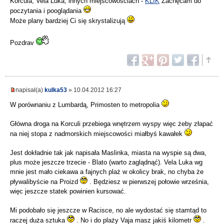
Korcula, Vela Luka, innych miejscowościach -
KLIK
Zachęcam do
poczytania i pooglądania
Może plany bardziej Ci się skrystalizują
Pozdrav
napisał(a)
kulka53
» 10.04.2012 16:27
W porównaniu z Lumbardą, Primosten to metropolia
Główna droga na Korculi przebiega wnętrzem wyspy więc żeby złapać
na niej stopa z nadmorskich miejscowości miałbyś kawałek
Jest dokładnie tak jak napisała Maslinka, miasta na wyspie są dwa,
plus może jeszcze trzecie - Blato (warto zaglądnąć). Vela Luka wg
mnie jest mało ciekawa a fajnych plaż w okolicy brak, no chyba że
pływalibyście na Proizd
. Będziesz w pierwszej połowie września,
więc jeszcze statek powinien kursować.
Mi podobało się jeszcze w Racisce, no ale wydostać się stamtąd to
raczej duża sztuka
. No i do plaży Vaja masz jakiś kilometr
.