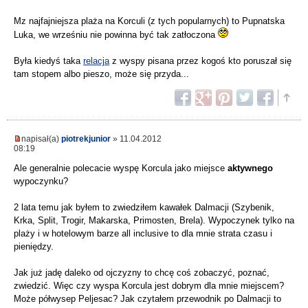
Mz najfajniejsza plaża na Korculi (z tych popularnych) to Pupnatska
Luka, we wrześniu nie powinna być tak zatłoczona
Była kiedyś taka
relacja
z wyspy pisana przez kogoś kto poruszał się
tam stopem albo pieszo, może się przyda...
napisał(a)
piotrekjunior
» 11.04.2012
08:19
Ale generalnie polecacie wyspę Korcula jako miejsce
aktywnego
wypoczynku?
2 lata temu jak byłem to zwiedziłem kawałek Dalmacji (Szybenik,
Krka, Split, Trogir, Makarska, Primosten, Brela). Wypoczynek tylko na
plaży i w hotelowym barze all inclusive to dla mnie strata czasu i
pieniędzy.
Jak już jadę daleko od ojczyzny to chcę coś zobaczyć, poznać,
zwiedzić. Więc czy wyspa Korcula jest dobrym dla mnie miejscem?
Może półwysep Peljesac? Jak czytałem przewodnik po Dalmacji to