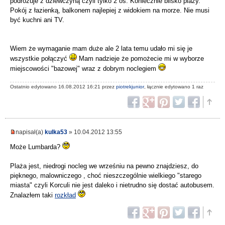
podróżuje z dziewczyną czyli tylko 2 os. Koniecznie blisko plaży.
Pokój z łazienką, balkonem najlepiej z widokiem na morze. Nie musi
być kuchni ani TV.
Wiem że wymaganie mam duże ale 2 lata temu udało mi się je
wszystkie połączyć
Mam nadzieje że pomożecie mi w wyborze
miejscowości "bazowej" wraz z dobrym noclegiem
Ostatnio edytowano 16.08.2012 16:21 przez
piotrekjunior
, łącznie edytowano 1 raz
napisał(a)
kulka53
» 10.04.2012 13:55
Może Lumbarda?
Plaża jest, niedrogi nocleg we wrześniu na pewno znajdziesz, do
pięknego, malowniczego , choć nieszczególnie wielkiego "starego
miasta" czyli Korculi nie jest daleko i nietrudno się dostać autobusem.
Znalazłem taki
rozkład