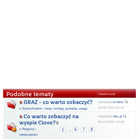
Podobne tematy
Ostatni post
GRAZ - co warto zobaczyć?
napisał(a)
te kiero
18.08.2023 10:14
w
Samochodem - trasy, noclegi, przepisy, uwagi
Co warto zobaczyć na
napisał(a)
mis_dj
wyspie Ciovo?
09.10.2024 13:48
w
Regiony i
1
6
7
8
...
miejscowości