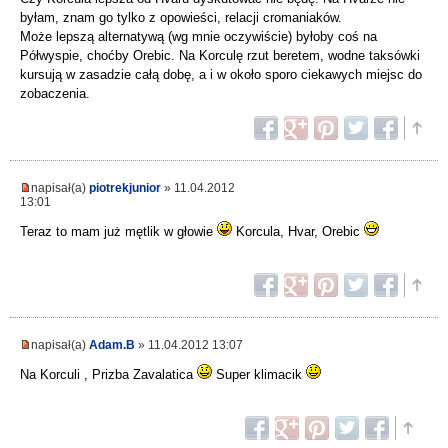
byłam, znam go tylko z opowieści, relacji cromaniaków.
Może lepszą alternatywą (wg mnie oczywiście) byłoby coś na
Półwyspie, choćby Orebic. Na Korculę rzut beretem, wodne taksówki
kursują w zasadzie całą dobę, a i w około sporo ciekawych miejsc do
zobaczenia.
napisał(a)
piotrekjunior
» 11.04.2012
13:01
Teraz to mam już mętlik w głowie
Korcula, Hvar, Orebic
napisał(a)
Adam.B
» 11.04.2012 13:07
Na Korculi , Prizba Zavalatica
Super klimacik