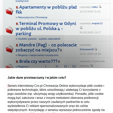
turystyczne
Apartamenty w pobliżu plaż
napisał(a)
mirko
fkk
14.12.2023 11:41
w
Naturystyczna Chorwacja
Terminal Promowy w Gdyni
napisał(a)
empire13
w pobliżu ul. Polska 4 -
04.08.2026 13:17
parking
w
Szybkie pytanie - szybka odpowiedź
Mandre (Pag) - co polecacie
napisał(a)
zobaczyć na miejscu?
SebastianM
13.01.2026 19:33
w
Regiony i miejscowości turystyczne
Brela czy warto???
napisał(a) Użytkownik
usunięty
w
Regiony i
1
71
72
73
...
19.08.2024 20:33
miejscowości
turystyczne
Jakie dane przetwarzamy i w jakim celu?
Brist czy warto ?
napisał(a)
ts.1
Serwis internetowy Cro.pl Chorwacja Online wykorzystuje pliki cookie i
09.02.2022 16:00
w
Apartamenty, hotele,
1
5
6
7
...
pokrewne technologie, które umożliwiają i ułatwiają Ci korzystanie z
pokoje
jego zasobów (np. utrzymują sesję użytkownika). Ponadto, pliki cookie
mogą być założone i wraz z innymi metodami zbierania preferencji
wykorzystywane przez naszych zaufanych partnerów w celu
Forum Chorwacja Online - Cro.pl
wyświetlenia Ci reklam spersonalizowanych oraz do celów
statystycznych. Korzystając z serwisu wyrażasz jednocześnie zgodę na
Usuń ciasteczka
• Strefa czasowa: UTC + 1 (Polska - czas zimowy) [
DST
]