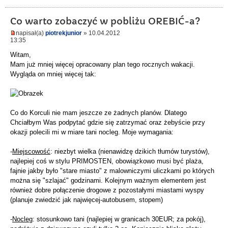
Co warto zobaczyć w pobliżu OREBIĆ-a?
napisał(a)
piotrekjunior
» 10.04.2012
13:35
Witam,
Mam już mniej więcej opracowany plan tego rocznych wakacji.
Wygląda on mniej więcej tak:
Co do Korculi nie mam jeszcze ze żadnych planów. Dlatego
Chciałbym Was podpytać gdzie się zatrzymać oraz żebyście przy
okazji polecili mi w miare tani nocleg. Moje wymagania:
-
Miejscowość
: niezbyt wielka (nienawidzę dzikich tłumów turystów),
najlepiej coś w stylu PRIMOSTEN, obowiązkowo musi być plaża,
fajnie jakby było "stare miasto" z malowniczymi uliczkami po których
można się "szlajać" godzinami. Kolejnym ważnym elementem jest
również dobre połączenie drogowe z pozostałymi miastami wyspy
(planuje zwiedzić jak najwięcej-autobusem, stopem)
-
Nocleg
: stosunkowo tani (najlepiej w granicach 30EUR; za pokój),