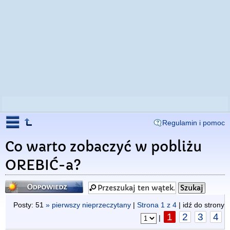
Regulamin i pomoc
Co warto zobaczyć w pobliżu
OREBIĆ-a?
Odpowiedz
Posty: 51
» pierwszy nieprzeczytany
|
Strona
1
z
4
| idź do strony
1
2
3
4
|