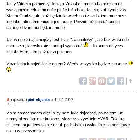
Jelsy Vitarnja pomiędzy Jelsą a Vrboską i masz oba miejsca na
wyciągnięcie ręki a nieduże plaże tuż obok. Jak się zatrzymasz w
Starim Gradzie, do plaż będzie kawałek no i z widokiem na morze
kiepsko, ale samo miasto jest super. Pewnie też dostać się do
samego Hvaru nie będzie trudno.
Tak w ogóle najfajniejszy jest Hvar "zatunelowy" , ale bez własnego
auta raczej kiepsko się stamtąd wydostać
. To samo dotyczy
miasta Hvar, tam plaż raczej nie ma.
Może jednak pojedziecie autem? Wtedy wszystko będzie prostsze
napisał(a)
piotrekjunior
» 11.04.2012
10:21
Moim samochodem ciężko by nam było dojechać, po za tym już
mamy bilety lotnicze kupione. Może rzeczywiście HVAR. Tak jak
pisałem moja decyzja o Korculi padła tylko i wyłącznie na podstawie
opisu w przewodniku.