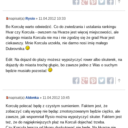
napisał(a)
Rysio
» 11.04.2012 10:33
Bo Korculę warto odwiedzić. Co do zwiedzania i ustalania rankingu
Hvar czy Korcula - owszem na Hvarze jest więcej miejscowości, ale
drugiego miasta Korcula nie ma i nie zgodzę się że grad Hvar jest
ciekawszy. Mnie Korcula urzekła, nie darmo nosi imię małego
Dubrovnika
Edit: Na dojazd do plaży możesz wypożyczyć rower albo skuterek, na
dojazdy do miasta trochę głupio, bo zawsze jedno z Was o suchym
będzie musiało pozostać
napisał(a)
Aldonka
» 11.04.2012 10:45
Korculę polecać będę z czystym sumieniem. Faktem jest, że
zobaczyć całą wyspę nie będąc zmotoryzowanym będzie ciężko, ale
zawsze, jak wspomniał Rysio można wypożyczyć skuter. Faktem jest
też, że do najpiękniejszych plaż na Korculi dojechać trzeba.
Czy Korcula lepsza od Hvaru dyskutować nie będę. Na Hvarze nie