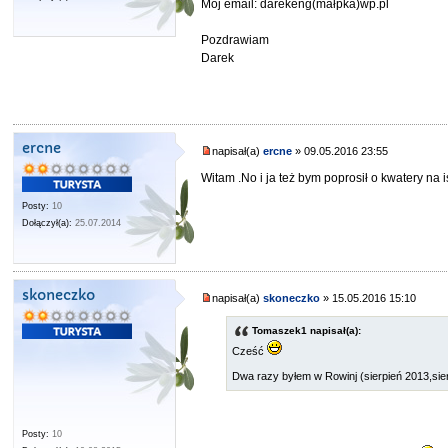
Mój email: darekeng(małpka)wp.pl
Pozdrawiam
Darek
ercne
napisał(a)
ercne
» 09.05.2016 23:55
Witam .No i ja też bym poprosił o kwatery na is
Posty:
10
Dołączył(a):
25.07.2014
skoneczko
napisał(a)
skoneczko
» 15.05.2016 15:10
Tomaszek1 napisał(a):
Cześć
Dwa razy byłem w Rowinj (sierpień 2013,sie
Posty:
10