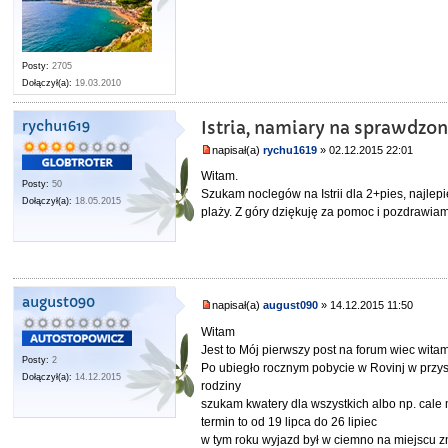
Posty:
2705
Dołączył(a):
19.03.2010
rychu1619
Istria, namiary na sprawdzo
napisał(a)
rychu1619
» 02.12.2015 22:01
Witam.
Posty:
50
Szukam noclegów na Istrii dla 2+pies, najlepi
Dołączył(a):
18.05.2015
plaży. Z góry dziękuję za pomoc i pozdrawiam
august090
napisał(a)
august090
» 14.12.2015 11:50
Witam
Jest to Mój pierwszy post na forum wiec wita
Posty:
2
Po ubiegło rocznym pobycie w Rovinj w przys
Dołączył(a):
14.12.2015
rodziny
szukam kwatery dla wszystkich albo np. cale 
termin to od 19 lipca do 26 lipiec
w tym roku wyjazd był w ciemno na miejscu z