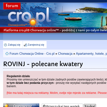
forum
Platforma cro.pl© Chorwacja online™
- podróżuj z nami po całym świe
Zaloguj się
Zarejestruj się
Forum Chorwacja Online - Cro.pl
»
Chorwacja
»
Apartamenty, hotele, 
ROVINJ - polecane kwatery
Regulamin działu
Prosimy nie umieszczać w tym dziale żadnych postów zawierających treści, 
w tym dziale bez podania przyczyn
- proszę nie wysyłać następnych postów 
banem.
[Nie ma tutaj miejsca na reklamy. Molim, ovdje nije mjesto za reklame. Please 
Odpowiedz