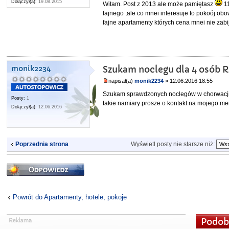
Dołączył(a):
19.08.2015
Witam. Post z 2013 ale może pamiętasz
11
fajnego ,ale co mnei interesuje to pokoój ob
fajne apartamenty których cena mnei nie zab
monik2234
Szukam noclegu dla 4 osób R
napisał(a)
monik2234
» 12.06.2016 18:55
Szukam sprawdzonych noclegów w chorwacji Ro
Posty:
1
takie namiary prosze o kontakt na mojego me
Dołączył(a):
12.06.2016
Wyświetl posty nie starsze niż:
Poprzednia strona
Odpowiedz
Powrót do Apartamenty, hotele, pokoje
Podob