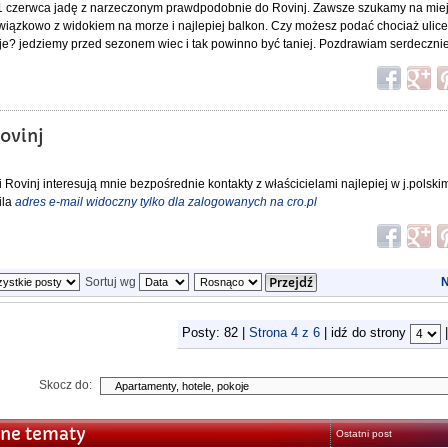
 czerwca jadę z narzeczonym prawdpodobnie do Rovinj. Zawsze szukamy na mie
owiązkowo z widokiem na morze i najlepiej balkon. Czy możesz podać chociaż ulice 
ije? jedziemy przed sezonem wiec i tak powinno być taniej. Pozdrawiam serdeczni
ovinj
vinj interesują mnie bezpośrednie kontakty z właścicielami najlepiej w j.polskim
ila
adres e-mail widoczny tylko dla zalogowanych na cro.pl
Sortuj wg
N
Posty: 82 |
Strona
4
z
6
| idź do strony
Skocz do:
ne tematy
Ostatni post