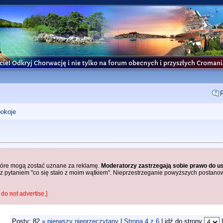
cie! Odkryj Chorwację i nie tylko na forum obecnych i przyszłych Croma
pokoje
które mogą zostać uznane za reklamę.
Moderatorzy zastrzegają sobie prawo do u
z pytaniem "co się stało z moim wątkiem". Nieprzestrzeganie powyższych postano
do not advertise.]
Posty: 82
» pierwszy nieprzeczytany
|
Strona
4
z
6
| idź do strony