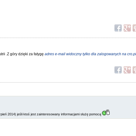
trii .Z góry dzięki za fatygę
adres e-mail widoczny tylko dla zalogowanych na cro.p
rpień 2014) jeśli ktoś jest zainteresowany informacjami służę pomocą