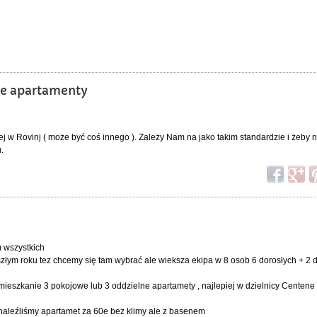
ne apartamenty
ej w Rovinj ( może być coś innego ). Zależy Nam na jako takim standardzie i żeby 
.
m wszystkich
złym roku tez chcemy się tam wybrać ale wieksza ekipa w 8 osob 6 dorosłych + 2 d
mieszkanie 3 pokojowe lub 3 oddzielne apartamety , najlepiej w dzielnicy Centene
naleźliśmy apartamet za 60e bez klimy ale z basenem