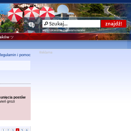
wyszukiwanie zaawansowane
niaków ツ
Regulamin i pomoc
sunięcia postów
wień grozi
|
1
2
3
4
5
6