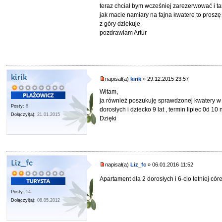
teraz chciał bym wcześniej zarezerwować i t
jak macie namiary na fajna kwatere to prosz
z góry dziekuje
pozdrawiam Artur
kirik
napisał(a)
kirik
» 29.12.2015 23:57
Witam,
ja również poszukuję sprawdzonej kwatery w R
Posty:
8
dorosłych i dziecko 9 lat , termin lipiec 0d 1
Dołączył(a):
21.01.2015
Dzięki
Liz_fc
napisał(a)
Liz_fc
» 06.01.2016 11:52
Apartament dla 2 dorosłych i 6-cio letniej cór
Posty:
14
Dołączył(a):
08.05.2012