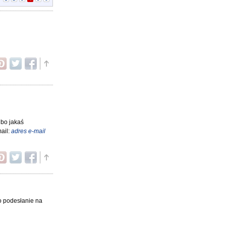
lbo jakaś
mail:
adres e-mail
 o podesłanie na