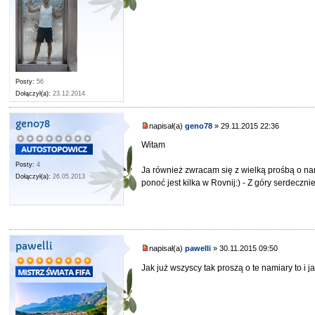
Posty:
56
Dołączył(a):
23.12.2014
geno78
napisał(a)
geno78
» 29.11.2015 22:36
Witam
Posty:
4
Ja również zwracam się z wielką prośbą o nam
Dołączył(a):
26.05.2013
ponoć jest kilka w Rovnij:) - Z góry serdeczni
pawelli
napisał(a)
pawelli
» 30.11.2015 09:50
Jak już wszyscy tak proszą o te namiary to i 