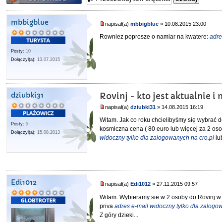
mbbigblue
napisał(a)
mbbigblue
» 10.08.2015 23:00
Rowniez poprosze o namiar na kwatere:
adre
Posty:
10
Dołączył(a):
13.07.2015
dziubki31
Rovinj - kto jest aktualnie 
napisał(a)
dziubki31
» 14.08.2015 16:19
Witam. Jak co roku chcielibyśmy się wybrać d
Posty:
5
kosmiczna cena ( 80 euro lub więcej za 2 oso
Dołączył(a):
15.08.2013
widoczny tylko dla zalogowanych na cro.pl
lu
Edi1012
napisał(a)
Edi1012
» 27.11.2015 09:57
Witam. Wybieramy sie w 2 osoby do Rovinj w 
priva
adres e-mail widoczny tylko dla zalogo
Z góry dzieki...