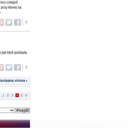
jscu czegoś
przy ktorej sa
e
 jak ktoś pośiada
astępna strona
|
1
2
3
4
5
6