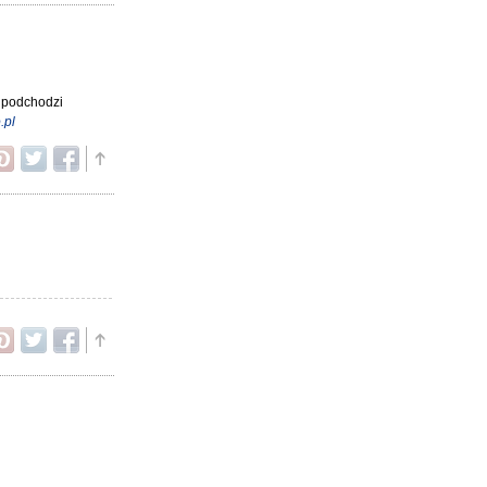
r podchodzi
.pl