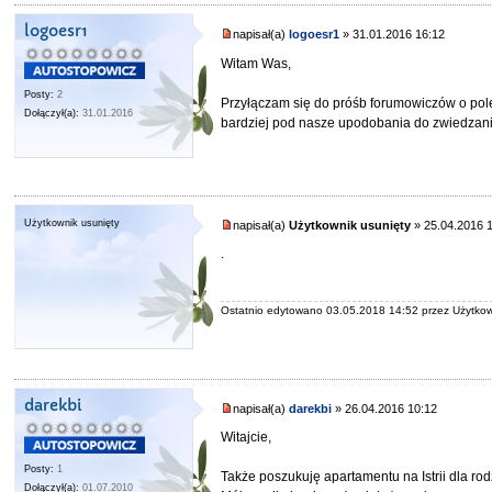
logoesr1
napisał(a)
logoesr1
» 31.01.2016 16:12
Witam Was,
Posty:
2
Przyłączam się do próśb forumowiczów o polec
Dołączył(a):
31.01.2016
bardziej pod nasze upodobania do zwiedzani
Użytkownik usunięty
napisał(a)
Użytkownik usunięty
» 25.04.2016 
.
Ostatnio edytowano 03.05.2018 14:52 przez Użytkown
darekbi
napisał(a)
darekbi
» 26.04.2016 10:12
Witajcie,
Posty:
1
Także poszukuję apartamentu na Istrii dla rod
Dołączył(a):
01.07.2010