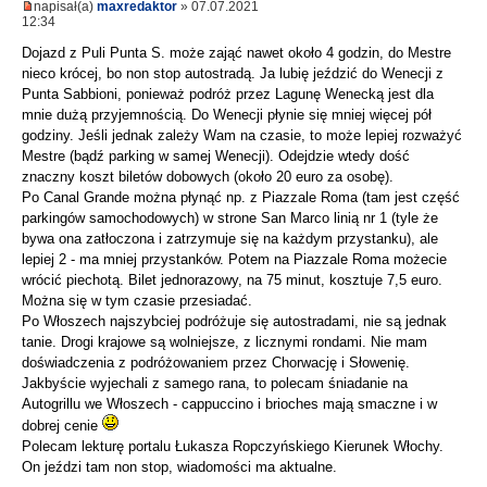
napisał(a)
maxredaktor
» 07.07.2021
12:34
Dojazd z Puli Punta S. może zająć nawet około 4 godzin, do Mestre
nieco krócej, bo non stop autostradą. Ja lubię jeździć do Wenecji z
Punta Sabbioni, ponieważ podróż przez Lagunę Wenecką jest dla
mnie dużą przyjemnością. Do Wenecji płynie się mniej więcej pół
godziny. Jeśli jednak zależy Wam na czasie, to może lepiej rozważyć
Mestre (bądź parking w samej Wenecji). Odejdzie wtedy dość
znaczny koszt biletów dobowych (około 20 euro za osobę).
Po Canal Grande można płynąć np. z Piazzale Roma (tam jest część
parkingów samochodowych) w strone San Marco linią nr 1 (tyle że
bywa ona zatłoczona i zatrzymuje się na każdym przystanku), ale
lepiej 2 - ma mniej przystanków. Potem na Piazzale Roma możecie
wrócić piechotą. Bilet jednorazowy, na 75 minut, kosztuje 7,5 euro.
Można się w tym czasie przesiadać.
Po Włoszech najszybciej podróżuje się autostradami, nie są jednak
tanie. Drogi krajowe są wolniejsze, z licznymi rondami. Nie mam
doświadczenia z podróżowaniem przez Chorwację i Słowenię.
Jakbyście wyjechali z samego rana, to polecam śniadanie na
Autogrillu we Włoszech - cappuccino i brioches mają smaczne i w
dobrej cenie
Polecam lekturę portalu Łukasza Ropczyńskiego Kierunek Włochy.
On jeździ tam non stop, wiadomości ma aktualne.