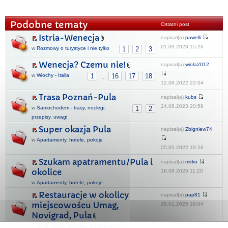
Podobne tematy
Ostatni post
Istria-Wenecja
napisał(a)
pawelli
01.09.2023 15:26
w
Rozmowy o turystyce i nie tylko
1
2
3
Wenecja? Czemu nie!
napisał(a)
wiola2012
w
Włochy - Italia
1
16
17
18
...
12.08.2022 22:04
Trasa Poznań-Pula
napisał(a)
kubs
24.06.2023 20:59
w
Samochodem - trasy, noclegi,
1
2
przepisy, uwagi
Super okazja Pula
napisał(a)
Zbigniew74
w
Apartamenty, hotele, pokoje
05.05.2022 19:26
Szukam apatramentu/Pula i
napisał(a)
mirko
okolice
16.08.2025 11:20
w
Apartamenty, hotele, pokoje
Restauracje w okolicy
napisał(a)
pap81
miejscowoścu Umag,
26.01.2025 18:04
Novigrad, Pula
w
Ceny, usługi, przepisy, porady różne