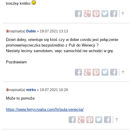
troszkę krótko
napisał(a)
Dubix
» 19.07.2021 13:13
Dzień dobry, orientuje się ktoś czy w dobie covidu jest połączenie
promowe/wycieczka bezpośrednio z Puli do Wenecji ?
Niestety lecimy samolotem, więc samochód nie wchodzi w grę.
Pozdrawiam
napisał(a)
mirko
» 19.07.2021 16:26
Može to pomože:
https://www.ferrycroatia.com/hr/pula-venecija/