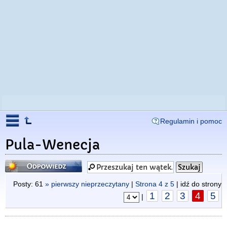
Regulamin i pomoc
Pula-Wenecja
Odpowiedz
Posty: 61
» pierwszy nieprzeczytany
|
Strona
4
z
5
| idź do strony
1
2
3
4
5
|