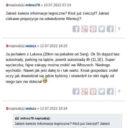
napisał(a)
milosz78
» 10.07.2022 07:24
Jakieś świeże informacje tegroczne? Ktoś już ćwiczył? Jakieś
ciekawe propozycje na odwiedzenie Wenecji?
napisał(a)
walazz
» 12.07.2022 18:25
Ja jechałem z Lukova (20km na południe od Senj). Ok 5h dojazd bez
autostrady, parking na lądzie, powrót autostradą 4h (11,1E). Super
wycieczka, fajne zakupy można zrobić we Włoszech. Niedrogo
wychodzi. Nawet jak jest dalej to i tak warto. Kroat gospodarz zrobił
oczy jak dowiedział się gdzie byliśmy i stwierdził że nikt nigdy od
niego tam nie doleciał
napisał(a)
walazz
» 12.07.2022 18:34
milosz78 napisał(a):
Jakieś świeże informacje tegroczne? Ktoś już ćwiczył? Jakieś