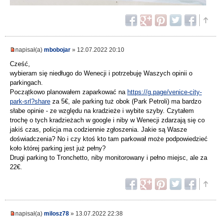
napisał(a)
mbobojar
» 12.07.2022 20:10
Cześć,
wybieram się niedługo do Wenecji i potrzebuję Waszych opinii o
parkingach.
Początkowo planowałem zaparkować na
https://g.page/venice-city-
park-srl?share
za 5€, ale parking tuż obok (Park Petroli) ma bardzo
słabe opinie - ze względu na kradzieże i wybite szyby. Czytałem
trochę o tych kradzieżach w google i niby w Wenecji zdarzają się co
jakiś czas, policja ma codziennie zgłoszenia. Jakie są Wasze
doświadczenia? No i czy ktoś kto tam parkował może podpowiedzieć
koło której parking jest już pełny?
Drugi parking to Tronchetto, niby monitorowany i pełno miejsc, ale za
22€.
napisał(a)
milosz78
» 13.07.2022 22:38