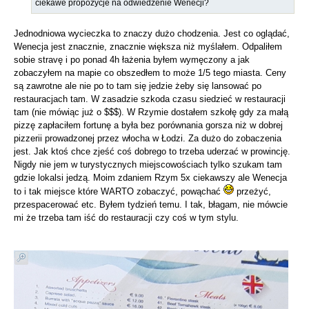
ciekawe propozycje na odwiedzenie Wenecji?
Jednodniowa wycieczka to znaczy dużo chodzenia. Jest co oglądać,
Wenecja jest znacznie, znacznie większa niż myślałem. Odpaliłem
sobie stravę i po ponad 4h łażenia byłem wymęczony a jak
zobaczyłem na mapie co obszedłem to może 1/5 tego miasta. Ceny
są zawrotne ale nie po to tam się jedzie żeby się lansować po
restauracjach tam. W zasadzie szkoda czasu siedzieć w restauracji
tam (nie mówiąc już o $$$). W Rzymie dostałem szkołę gdy za małą
pizzę zapłaciłem fortunę a była bez porównania gorsza niż w dobrej
pizzerii prowadzonej przez włocha w Łodzi. Za dużo do zobaczenia
jest. Jak ktoś chce zjeść coś dobrego to trzeba uderzać w prowincję.
Nigdy nie jem w turystycznych miejscowościach tylko szukam tam
gdzie lokalsi jedzą. Moim zdaniem Rzym 5x ciekawszy ale Wenecja
to i tak miejsce które WARTO zobaczyć, powąchać
przeżyć,
przespacerować etc. Byłem tydzień temu. I tak, błagam, nie mówcie
mi że trzeba tam iść do restauracji czy coś w tym stylu.