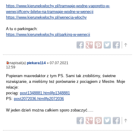
https://www.kierunekwlochy.pl/tramwaje-wodne-vaporetto-w-
wenecji#ceny-biletw-na-tramwaje-wodne-w-wenecji
https://www.kierunekwlochy.pl/wenecja-wlochy
A tu o parkingach:
https://www.kierunekwlochy.pl/parking-w-wenecji
napisał(a)
piekara114
» 07.07.2021
12:59
Popieram maxredaktor z tym PS. Sami tak zrobiliśmy, świetne
rozwiązanie, a mieliśmy też porównanie z pociągiem z Mestre. Moje
relacje:
pociąg:
post1348881.html#p1348881
PS:
post2072036.html#p2072036
W jeden dzień można całkiem sporo zobaczyć.....