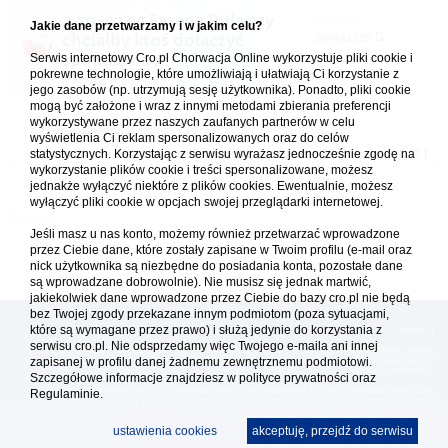
20-27.07 Fazana Pula czy
napisał(a)
Jakie dane przetwarzamy i w jakim celu?
chciałby ktoś dołączyć
piotrek1255
15.07.2026 06:49
Serwis internetowy Cro.pl Chorwacja Online wykorzystuje pliki cookie i
spotkać na m
pokrewne technologie, które umożliwiają i ułatwiają Ci korzystanie z
w
Forumowy auto-stop
jego zasobów (np. utrzymują sesję użytkownika). Ponadto, pliki cookie
mogą być założone i wraz z innymi metodami zbierania preferencji
wykorzystywane przez naszych zaufanych partnerów w celu
Forum Chorwacja Online - Cro.pl
wyświetlenia Ci reklam spersonalizowanych oraz do celów
statystycznych. Korzystając z serwisu wyrażasz jednocześnie zgodę na
Usuń ciasteczka
• Strefa czasowa: UTC + 1 (Polska - czas zimowy) [
DST
]
wykorzystanie plików cookie i treści spersonalizowane, możesz
jednakże wyłączyć niektóre z plików cookies. Ewentualnie, możesz
wyłączyć pliki cookie w opcjach swojej przeglądarki internetowej.
Jeśli masz u nas konto, możemy również przetwarzać wprowadzone
przez Ciebie dane, które zostały zapisane w Twoim profilu (e-mail oraz
nick użytkownika są niezbędne do posiadania konta, pozostałe dane
są wprowadzane dobrowolnie). Nie musisz się jednak martwić,
jakiekolwiek dane wprowadzone przez Ciebie do bazy cro.pl nie będą
bez Twojej zgody przekazane innym podmiotom (poza sytuacjami,
które są wymagane przez prawo) i służą jedynie do korzystania z
[
reklama
] [
kontakt
]
serwisu cro.pl. Nie odsprzedamy więc Twojego e-maila ani innej
Platforma cro.pl© Chorwacja online™ wykorzystuje cookies do prawidłowego działania, te pliki
zapisanej w profilu danej żadnemu zewnętrznemu podmiotowi.
gromadzą na Twoim komputerze dane ułatwiające korzystanie z serwisu; więcej informacji w
polityce prywatności
.
Szczegółowe informacje znajdziesz w
polityce prywatności
oraz
Redakcja platformy cro.pl© Chorwacja online™ nie odpowiada za treści zamieszczone przez
Regulaminie.
użytkowników. Korzystanie z serwisu oznacza akceptację regulaminu. Serwis ma charakter
wyłącznie informacyjny. Cro.pl© nie reprezentuje interesów żadnego biura podróży, nie zajmuje
się organizacją imprez turystycznych oraz nie odpowiada za treść zamieszczonych reklam.
ustawienia cookies
akceptuję, przejdź do serwisu