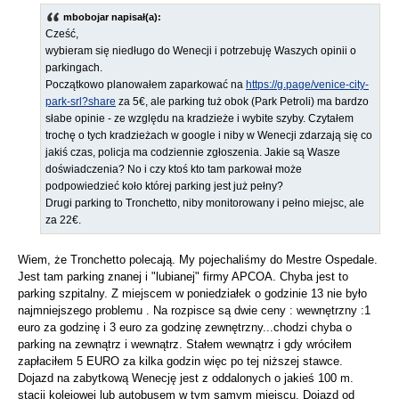
mbobojar napisał(a):
Cześć,
wybieram się niedługo do Wenecji i potrzebuję Waszych opinii o
parkingach.
Początkowo planowałem zaparkować na
https://g.page/venice-city-
park-srl?share
za 5€, ale parking tuż obok (Park Petroli) ma bardzo
słabe opinie - ze względu na kradzieże i wybite szyby. Czytałem
trochę o tych kradzieżach w google i niby w Wenecji zdarzają się co
jakiś czas, policja ma codziennie zgłoszenia. Jakie są Wasze
doświadczenia? No i czy ktoś kto tam parkował może
podpowiedzieć koło której parking jest już pełny?
Drugi parking to Tronchetto, niby monitorowany i pełno miejsc, ale
za 22€.
Wiem, że Tronchetto polecają. My pojechaliśmy do Mestre Ospedale.
Jest tam parking znanej i "lubianej" firmy APCOA. Chyba jest to
parking szpitalny. Z miejscem w poniedziałek o godzinie 13 nie było
najmniejszego problemu . Na rozpisce są dwie ceny : wewnętrzny :1
euro za godzinę i 3 euro za godzinę zewnętrzny...chodzi chyba o
parking na zewnątrz i wewnątrz. Stałem wewnątrz i gdy wróciłem
zapłaciłem 5 EURO za kilka godzin więc po tej niższej stawce.
Dojazd na zabytkową Wenecję jest z oddalonych o jakieś 100 m.
stacji kolejowej lub autobusem w tym samym miejscu. Dojazd od