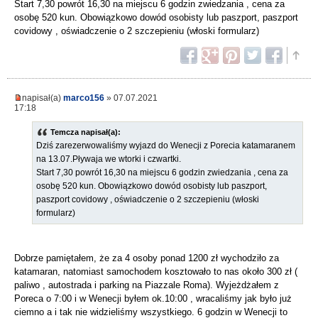
Start 7,30 powrót 16,30 na miejscu 6 godzin zwiedzania , cena za
osobę 520 kun. Obowiązkowo dowód osobisty lub paszport, paszport
covidowy , oświadczenie o 2 szczepieniu (włoski formularz)
napisał(a)
marco156
» 07.07.2021
17:18
Temcza napisał(a):
Dziś zarezerwowaliśmy wyjazd do Wenecji z Porecia katamaranem
na 13.07.Pływaja we wtorki i czwartki.
Start 7,30 powrót 16,30 na miejscu 6 godzin zwiedzania , cena za
osobę 520 kun. Obowiązkowo dowód osobisty lub paszport,
paszport covidowy , oświadczenie o 2 szczepieniu (włoski
formularz)
Dobrze pamiętałem, że za 4 osoby ponad 1200 zł wychodziło za
katamaran, natomiast samochodem kosztowało to nas około 300 zł (
paliwo , autostrada i parking na Piazzale Roma). Wyjeżdżałem z
Poreca o 7:00 i w Wenecji byłem ok.10:00 , wracaliśmy jak było już
ciemno a i tak nie widzieliśmy wszystkiego. 6 godzin w Wenecji to