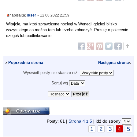
napisał(a)
Ikser
» 12.08.2022 21:59
Witajcie, ma ktoś sprawdzone noclegi w Wenecji gdzieś blisko
wszystkiego co można tam lub trzeba zobaczyć. Proszę o polecenie
czegoś lub podlinkowanie.
Poprzednia strona
Następna strona
Wyświetl posty nie starsze niż:
Sortuj wg
Odpowiedz
Posty: 61 |
Strona
4
z
5
| idź do strony
|
1
2
3
4
5