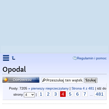
Regulamin i pomoc
Opodal
Odpowiedz
Posty: 7205
» pierwszy nieprzeczytany
|
Strona
4
z
481
| idź do
1
2
3
4
5
6
7
481
strony
|
...