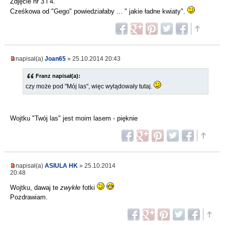
Zdjęcie nr 3 i 4.
Cześkowa od "Gego" powiedziałaby ... " jakie ładne kwiaty".
napisał(a)
Joan65
» 25.10.2014 20:43
Franz napisał(a):
czy może pod "Mój las", więc wylądowały tutaj.
Wojtku "Twój las" jest moim lasem - pięknie
napisał(a)
ASIULA HK
» 25.10.2014
20:48
Wojtku, dawaj te
zwykłe
fotki
Pozdrawiam.