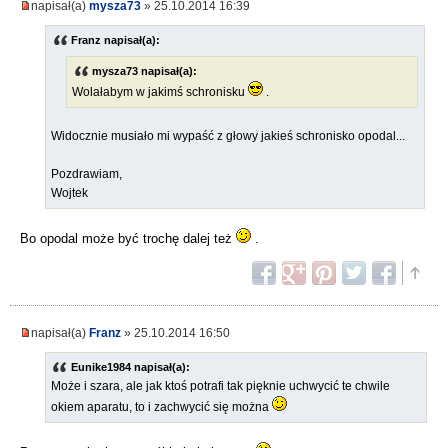
napisał(a)
mysza73
» 25.10.2014 16:39
Franz napisał(a):
mysza73 napisał(a):
Wolałabym w jakimś schronisku
.
Widocznie musiało mi wypaść z głowy jakieś schronisko opodal...
Pozdrawiam,
Wojtek
Bo opodal może być trochę dalej też
.
napisał(a)
Franz
» 25.10.2014 16:50
Eunike1984 napisał(a):
Może i szara, ale jak ktoś potrafi tak pięknie uchwycić te chwile
okiem aparatu, to i zachwycić się można