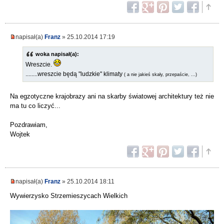
napisał(a)
Franz
» 25.10.2014 17:19
woka napisał(a):
Wreszcie.
........wreszcie będą "ludzkie" klimaty
( a nie jakieś skały, przepaście, ...)
Na egzotyczne krajobrazy ani na skarby światowej architektury też nie
ma tu co liczyć...
Pozdrawiam,
Wojtek
napisał(a)
Franz
» 25.10.2014 18:11
Wywierzysko Strzemieszycach Wielkich