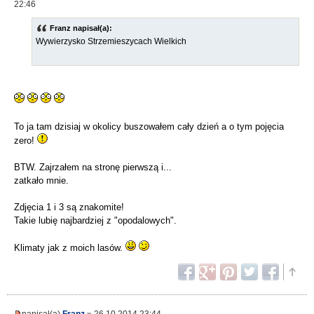
22:46
Franz napisał(a):
Wywierzysko Strzemieszycach Wielkich
To ja tam dzisiaj w okolicy buszowałem cały dzień a o tym pojęcia
zero!
BTW. Zajrzałem na stronę pierwszą i...
zatkało mnie.
Zdjęcia 1 i 3 są znakomite!
Takie lubię najbardziej z "opodalowych".
Klimaty jak z moich lasów.
napisał(a)
Franz
» 26.10.2014 23:44