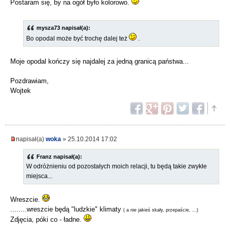
Postaram się, by na ogół było kolorowo.
mysza73 napisał(a):
Bo opodal może być trochę dalej też
.
Moje opodal kończy się najdalej za jedną granicą państwa...
Pozdrawiam,
Wojtek
napisał(a)
woka
» 25.10.2014 17:02
Franz napisał(a):
W odróżnieniu od pozostałych moich relacji, tu będą takie zwykłe
miejsca...
Wreszcie.
........wreszcie będą "ludzkie" klimaty
( a nie jakieś skały, przepaście, ...)
Zdjęcia, póki co - ładne.