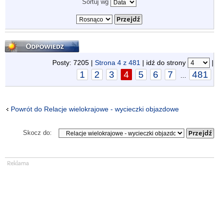
Sortuj wg
Odpowiedz
Posty: 7205 |
Strona
4
z
481
| idź do strony
|
1
2
3
4
5
6
7
481
...
Powrót do Relacje wielokrajowe - wycieczki objazdowe
Skocz do: