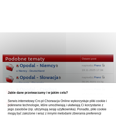
Podobne tematy
Ostatni post
Opodal - Niemcy
napisał(a)
Franz
19.11.2025 17:34
w
Niemcy - Deutschland
Opodal - Słowacja
napisał(a)
Franz
26.05.2023 13:24
w
Słowacja - Slovensko
Opodal - Czechy
napisał(a)
Franz
Jakie dane przetwarzamy i w jakim celu?
17.03.2025 17:41
w
Czechy - Česko
Opodal - Polska
Serwis internetowy Cro.pl Chorwacja Online wykorzystuje pliki cookie i
napisał(a)
fofak
pokrewne technologie, które umożliwiają i ułatwiają Ci korzystanie z
15.12.2025 08:31
w
Polska
jego zasobów (np. utrzymują sesję użytkownika). Ponadto, pliki cookie
mogą być założone i wraz z innymi metodami zbierania preferencji