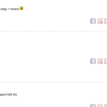
a Lodgy + rowery
ugeot 508 (N)