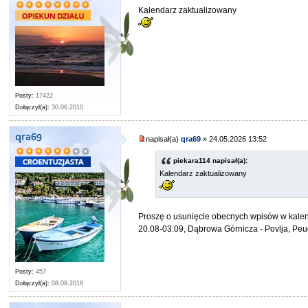
Kalendarz zaktualizowany
Posty:
17422
Dołączył(a):
30.06.2010
qra69
napisał(a)
qra69
» 24.05.2026 13:52
piekara114 napisał(a):
Kalendarz zaktualizowany
Proszę o usunięcie obecnych wpisów w kalend
20.08-03.09, Dąbrowa Górnicza - Povlja, Pe
Posty:
457
Dołączył(a):
08.09.2018