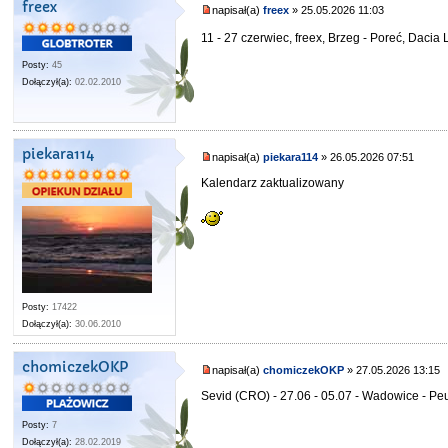
freex
napisał(a)
freex
» 25.05.2026 11:03
11 - 27 czerwiec, freex, Brzeg - Poreć, Daci
Posty:
45
Dołączył(a):
02.02.2010
piekara114
napisał(a)
piekara114
» 26.05.2026 07:51
Kalendarz zaktualizowany
Posty:
17422
Dołączył(a):
30.06.2010
chomiczekOKP
napisał(a)
chomiczekOKP
» 27.05.2026 13:15
Sevid (CRO) - 27.06 - 05.07 - Wadowice - Pe
Posty:
7
Dołączył(a):
28.02.2019