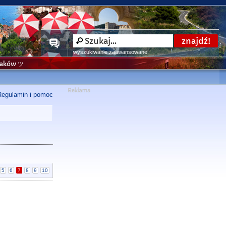
wyszukiwanie zaawansowane
niaków ツ
Regulamin i pomoc
5
6
7
8
9
10