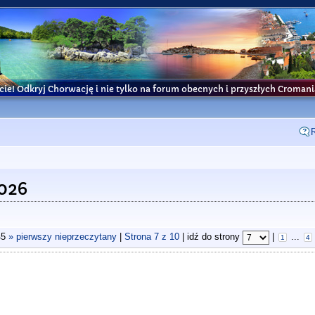
cie! Odkryj Chorwację i nie tylko na forum obecnych i przyszłych Croma
026
45
» pierwszy nieprzeczytany
|
Strona
7
z
10
| idź do strony
|
...
1
4