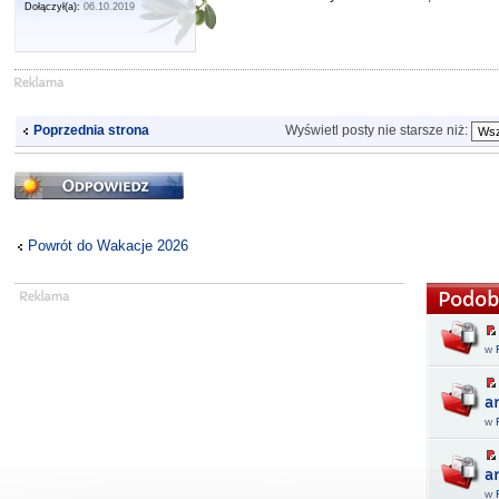
Dołączył(a):
06.10.2019
Wyświetl posty nie starsze niż:
Poprzednia strona
Odpowiedz
Powrót do Wakacje 2026
Podob
w
a
w
a
w