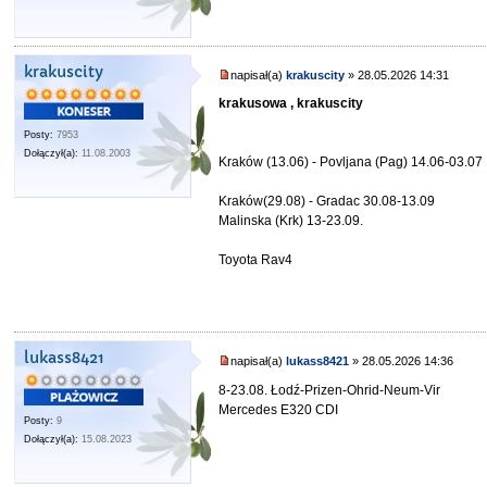
krakuscity
napisał(a)
krakuscity
» 28.05.2026 14:31
krakusowa , krakuscity
Posty:
7953
Dołączył(a):
11.08.2003
Kraków (13.06) - Povljana (Pag) 14.06-03.07
Kraków(29.08) - Gradac 30.08-13.09
Malinska (Krk) 13-23.09.
Toyota Rav4
lukass8421
napisał(a)
lukass8421
» 28.05.2026 14:36
8-23.08. Łodź-Prizen-Ohrid-Neum-Vir
Mercedes E320 CDI
Posty:
9
Dołączył(a):
15.08.2023