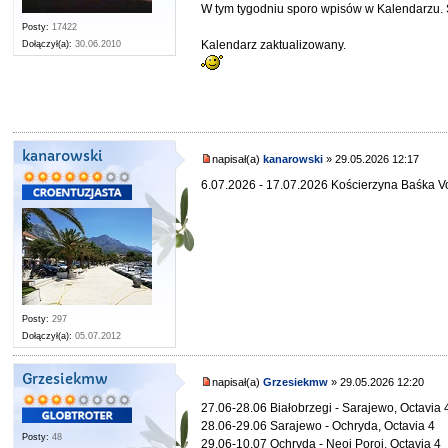
W tym tygodniu sporo wpisów w Kalendarzu. 
Posty:
17422
Kalendarz zaktualizowany.
Dołączył(a):
30.06.2010
kanarowski
napisał(a)
kanarowski
» 29.05.2026 12:17
6.07.2026 - 17.07.2026 Kościerzyna Baśka V
Posty:
297
Dołączył(a):
05.07.2012
Grzesiekmw
napisał(a)
Grzesiekmw
» 29.05.2026 12:20
27.06-28.06 Białobrzegi - Sarajewo, Octavia 
28.06-29.06 Sarajewo - Ochryda, Octavia 4
Posty:
48
29.06-10.07 Ochryda - Neoi Poroi, Octavia 4