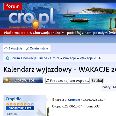
forum
Platforma cro.pl© Chorwacja online™
- podróżuj z nami po całym świe
Zaloguj się
Zarejestruj się
Forum Chorwacja Online - Cro.pl
»
Wakacje
»
Wakacje 2026
Kalendarz wyjazdowy - WAKACJE 2
Odpowiedz
Posty: 1
Cropidło
napisał(a)
Cropidło
» 17.05.2026 22:07
Cropidło.28 06-15 07 Tribunj.DS7
Posty:
460