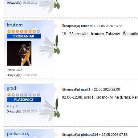
Dołączył(a):
05.07.2012
krutom
napisał(a)
krutom
» 21.05.2026 16:33
19 - 28 czerwiec,
krutom
, Zakrzów - Šparadić
Posty:
3424
Dołączył(a):
16.06.2006
grzd1
napisał(a)
grzd1
» 21.05.2026 22:08
02.08-12.08, grzd1, Krosno- Milna (Brac), Re
Posty:
8
Dołączył(a):
29.05.2018
piekara114
napisał(a)
piekara114
» 22.05.2026 07:58