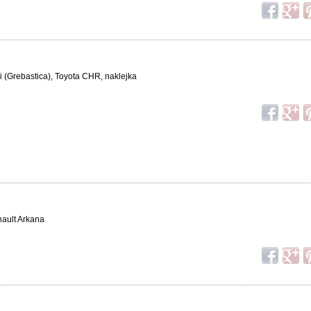
i (Grebastica), Toyota CHR, naklejka
nault Arkana