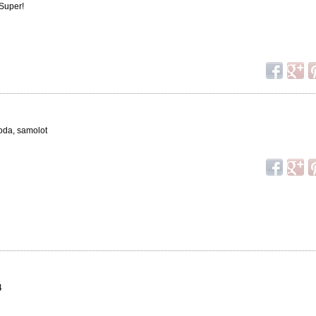
Super!
oda, samolot
4