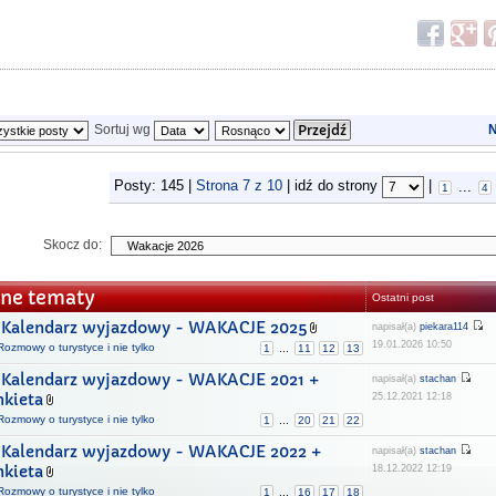
Sortuj wg
N
Posty: 145 |
Strona
7
z
10
| idź do strony
|
...
1
4
Skocz do:
ne tematy
Ostatni post
Kalendarz wyjazdowy - WAKACJE 2025
napisał(a)
piekara114
19.01.2026 10:50
Rozmowy o turystyce i nie tylko
1
...
11
12
13
Kalendarz wyjazdowy - WAKACJE 2021 +
napisał(a)
stachan
nkieta
25.12.2021 12:18
Rozmowy o turystyce i nie tylko
1
...
20
21
22
Kalendarz wyjazdowy - WAKACJE 2022 +
napisał(a)
stachan
nkieta
18.12.2022 12:19
Rozmowy o turystyce i nie tylko
1
...
16
17
18