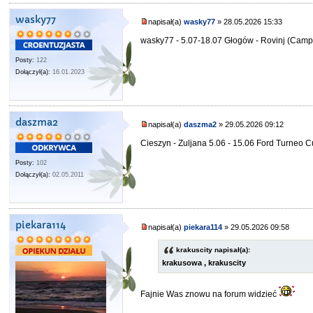
wasky77
napisał(a)
wasky77
» 28.05.2026 15:33
wasky77 - 5.07-18.07 Głogów - Rovinj (Camp
Posty:
122
Dołączył(a):
16.01.2023
daszma2
napisał(a)
daszma2
» 29.05.2026 09:12
Cieszyn - Zuljana 5.06 - 15.06 Ford Turneo 
Posty:
102
Dołączył(a):
02.05.2011
piekara114
napisał(a)
piekara114
» 29.05.2026 09:58
krakuscity napisał(a):
krakusowa , krakuscity
Fajnie Was znowu na forum widzieć