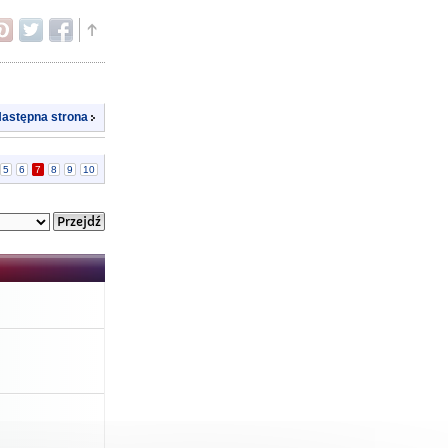
astępna strona
5
6
7
8
9
10