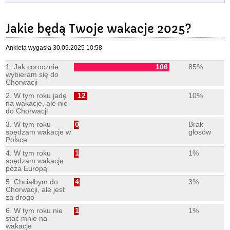
Jakie będą Twoje wakacje 2025?
Ankieta wygasła 30.09.2025 10:58
1. Jak corocznie
106
85%
wybieram się do
Chorwacji
2. W tym roku jadę
12
10%
na wakacje, ale nie
do Chorwacji
3. W tym roku
0
Brak
spędzam wakacje w
głosów
Polsce
4. W tym roku
1
1%
spędzam wakacje
poza Europą
5. Chciałbym do
4
3%
Chorwacji, ale jest
za drogo
6. W tym roku nie
1
1%
stać mnie na
wakacje