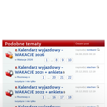
Podobne tematy
Ostatni post
Kalendarz wyjazdowy -
napisał(a)
tomkarol
WAKACJE 2026
04.08.2026 08:18
w
Wakacje 2026
1
8
9
10
...
Kalendarz wyjazdowy -
napisał(a)
stachan
WAKACJE 2021 + ankieta
25.12.2021 12:18
w
Rozmowy o
1
20
21
22
...
turystyce i nie tylko
Kalendarz wyjazdowy -
napisał(a)
stachan
WAKACJE 2022 + ankieta
18.12.2022 12:19
w
Rozmowy o
1
16
17
18
...
turystyce i nie tylko
napisał(a)
stachan