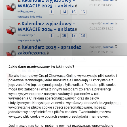
Kalendarz wyjazdowy -
WAKACJE 2023 + ankieta
31.12.2023 14:20
w
Rozmowy o
1
14
15
16
...
turystyce i nie tylko
Kalendarz wyjazdowy -
napisał(a)
stachan
WAKACJE 2024 + ankieta
01.01.2025 13:25
w
Rozmowy o
1
16
17
18
...
turystyce i nie tylko
Kalendarz 2025 - sprzedaż
napisał(a)
stachan
zakończona.
02.02.2025 11:56
w
Rozmowy o
1
16
17
18
...
turystyce i nie tylko
Jakie dane przetwarzamy i w jakim celu?
Wakacje 2025 -
napisał(a)
stachan
Serwis internetowy Cro.pl Chorwacja Online wykorzystuje pliki cookie i
najważniejsze informacje
01.05.2023 16:53
pokrewne technologie, które umożliwiają i ułatwiają Ci korzystanie z
w
Wakacje 2025
jego zasobów (np. utrzymują sesję użytkownika). Ponadto, pliki cookie
mogą być założone i wraz z innymi metodami zbierania preferencji
wykorzystywane przez naszych zaufanych partnerów w celu
Forum Chorwacja Online - Cro.pl
wyświetlenia Ci reklam spersonalizowanych oraz do celów
statystycznych. Korzystając z serwisu wyrażasz jednocześnie zgodę na
Usuń ciasteczka
• Strefa czasowa: UTC + 1 (Polska - czas zimowy) [
DST
]
wykorzystanie plików cookie i treści spersonalizowane, możesz
jednakże wyłączyć niektóre z plików cookies. Ewentualnie, możesz
wyłączyć pliki cookie w opcjach swojej przeglądarki internetowej.
Jeśli masz u nas konto, możemy również przetwarzać wprowadzone