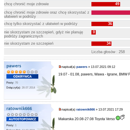
chcę chronić moje zdrowie
49
chcę chronić moje zdrowie oraz chcę skorzystać z
ułatwień w podróży
chcę tylko skorzystać z ułatwień w podróży
36
nie skorzystam ze szczepień, gdyż nie planuję
0
podróży zagranicznych
nie skorzystam ze szczepień
34
Liczba głosów : 258
pawers
napisał(a)
pawers
» 13.07.2021 09:12
19.07 - 01.08, pawers, Wawa - Igrane, BMW 
Posty:
70
Dołączył(a):
28.07.2014
ratownik666
napisał(a)
ratownik666
» 13.07.2021 17:29
Makarska 20.08-27.08 Toyota Verso
Posty:
1