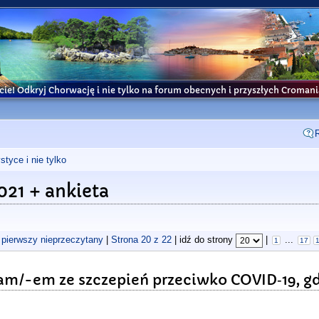
cie! Odkryj Chorwację i nie tylko na forum obecnych i przyszłych Croma
tyce i nie tylko
21 + ankieta
 pierwszy nieprzeczytany
|
Strona
20
z
22
| idź do strony
|
...
1
17
łam/-em ze szczepień przeciwko COVID‑19, gdy