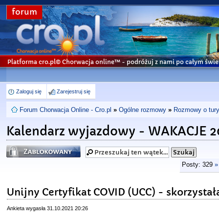
forum
Platforma cro.pl© Chorwacja online™
- podróżuj z nami po całym świe
Zaloguj się
Zarejestruj się
Forum Chorwacja Online - Cro.pl
»
Ogólne rozmowy
»
Rozmowy o turys
Kalendarz wyjazdowy - WAKACJE 20
Zablokowany
Posty: 329
»
Unijny Certyfikat COVID (UCC) - skorzysta
Ankieta wygasła 31.10.2021 20:26