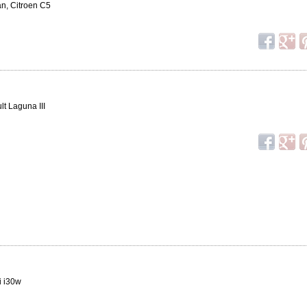
n, Citroen C5
t Laguna III
i i30w