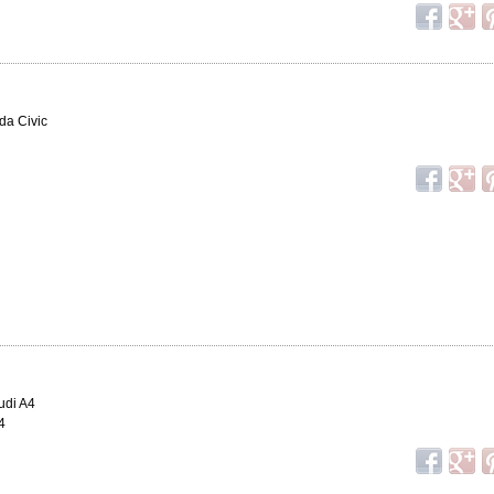
da Civic
udi A4
4