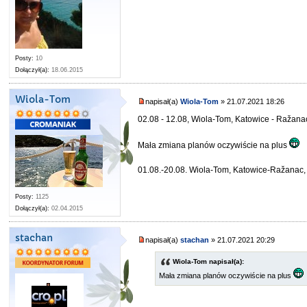
Posty:
10
Dołączył(a):
18.06.2015
Wiola-Tom
napisał(a)
Wiola-Tom
» 21.07.2021 18:26
02.08 - 12.08, Wiola-Tom, Katowice - Ražanac
Mała zmiana planów oczywiście na plus
01.08.-20.08. Wiola-Tom, Katowice-Ražanac, 
Posty:
1125
Dołączył(a):
02.04.2015
stachan
napisał(a)
stachan
» 21.07.2021 20:29
Wiola-Tom napisał(a):
Mała zmiana planów oczywiście na plus