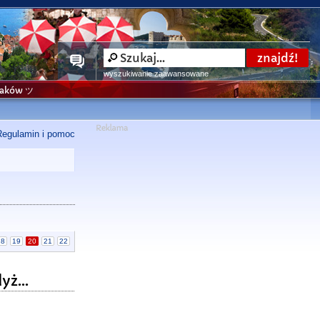
wyszukiwanie zaawansowane
niaków ツ
Regulamin i pomoc
18
19
20
21
22
ż...