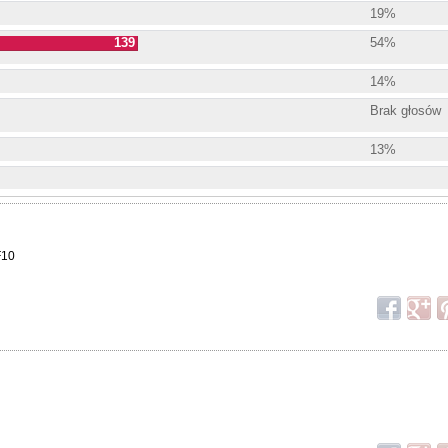
19%
139
54%
14%
Brak głosów
13%
F10