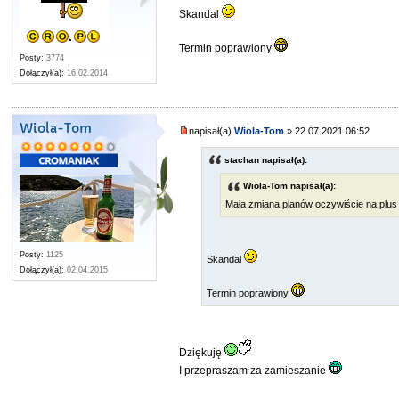
Skandal
Termin poprawiony
Posty:
3774
Dołączył(a):
16.02.2014
Wiola-Tom
napisał(a)
Wiola-Tom
» 22.07.2021 06:52
stachan napisał(a):
Wiola-Tom napisał(a):
Mała zmiana planów oczywiście na plu
Posty:
1125
Skandal
Dołączył(a):
02.04.2015
Termin poprawiony
Dziękuję
I przepraszam za zamieszanie