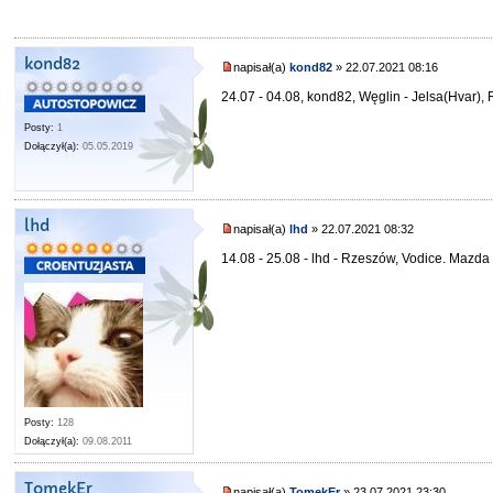
kond82
napisał(a)
kond82
» 22.07.2021 08:16
24.07 - 04.08, kond82, Węglin - Jelsa(Hvar),
Posty:
1
Dołączył(a):
05.05.2019
lhd
napisał(a)
lhd
» 22.07.2021 08:32
14.08 - 25.08 - lhd - Rzeszów, Vodice. Mazda
Posty:
128
Dołączył(a):
09.08.2011
TomekEr
napisał(a)
TomekEr
» 23.07.2021 23:30