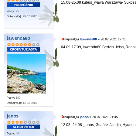
15.08-25.08 kubus_wawa Warszawa- Sukosa
Posty:
25
Dołączył(a):
29.07.2012
lawenda80
napisał(a)
lawenda80
» 20.07.2021 17:31
04.09-17.09, lawenda80,Będzin-Jelsa, Renaul
Posty:
180
Dołączył(a):
12.04.2014
janos
napisał(a)
janos
» 20.07.2021 21:45
12.08.-24.08., janos, Gdańsk-Jadrija, Hyunda
Posty:
48