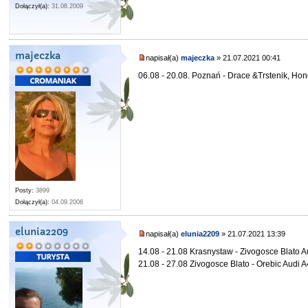
Dołączył(a):
31.08.2009
majeczka
napisał(a)
majeczka
» 21.07.2021 00:41
06.08 - 20.08. Poznań - Drace &Trstenik, Hon
Posty:
3899
Dołączył(a):
04.09.2006
elunia2209
napisał(a)
elunia2209
» 21.07.2021 13:39
14.08 - 21.08 Krasnystaw - Zivogosce Blato A
21.08 - 27.08 Zivogosce Blato - Orebic Audi A