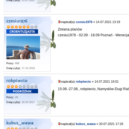
Dołączył(a):
13.07.2021
czesiu1976
napisał(a)
czesiu1976
» 14.07.2021 13:19
Zmiana planów
czesiu1976 - 02.09 - 18.09 Poznań - Wenecja 
Posty:
466
Dołączył(a):
17.10.2016
robpiwcio
napisał(a)
robpiwcio
» 14.07.2021 19:01
15.08.-27.08., robpiwcio, Namysłów-Dugi Rat 
Posty:
29
Dołączył(a):
19.03.2017
kubus_wawa
napisał(a)
kubus_wawa
» 20.07.2021 17:26