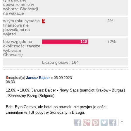
tym bardziej
upewniło mnie w
wyborze Chorwacji
na wakacje
w tym roku sytuacja
3
2%
finansowa nie
pozwala mi na
wyjazd
bez względu na
118
72%
okoliczności zawsze
wybieram
Chorwację
Liczba głosów : 164
napisał(a)
Janusz Bajcer
» 05.09.2023
06:33
12.09. - 19.09. Janusz Bajcer - Nowy Sącz (samolot Kraków - Burgas)
- Słoneczny Brzeg (Bułgaria)
Edit. Było Carevo, ale hotel po powodzi nie przyjmuje gości,
zmieniłem w TUI pobyt w Słonecznym Brzegu.