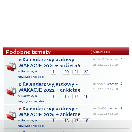
Podobne tematy
Ostatni post
Kalendarz wyjazdowy -
napisał(a)
stachan
WAKACJE 2021 + ankieta
25.12.2021 12:18
w
Rozmowy o
1
20
21
22
...
turystyce i nie tylko
Kalendarz wyjazdowy -
napisał(a)
stachan
WAKACJE 2022 + ankieta
18.12.2022 12:19
w
Rozmowy o
1
16
17
18
...
turystyce i nie tylko
Kalendarz wyjazdowy -
napisał(a)
stachan
WAKACJE 2024 + ankieta
01.01.2025 13:25
w
Rozmowy o
1
16
17
18
...
turystyce i nie tylko