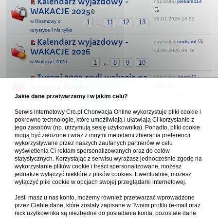
Kalendarz wyjazdowy -
napisał(a)
piekara114
WAKACJE 2025
19.01.2026 10:50
w
Rozmowy o
1
11
12
13
...
turystyce i nie tylko
Kalendarz wyjazdowy -
napisał(a)
tomkarol
WAKACJE 2026
04.08.2026 08:18
w
Wakacje 2026
1
8
9
10
...
Turanj 2023 czyli wakacje na
napisał(a)
Aneta42-
Janusza Polaka
1988
05.06.2024 20:26
Jakie dane przetwarzamy i w jakim celu?
w
Nasze relacje z podróży
Valalta 2023
napisał(a)
krollo
Serwis internetowy Cro.pl Chorwacja Online wykorzystuje pliki cookie i
25.05.2024 16:24
w
Naturystyczna Chorwacja
1
2
pokrewne technologie, które umożliwiają i ułatwiają Ci korzystanie z
jego zasobów (np. utrzymują sesję użytkownika). Ponadto, pliki cookie
mogą być założone i wraz z innymi metodami zbierania preferencji
wykorzystywane przez naszych zaufanych partnerów w celu
Forum Chorwacja Online - Cro.pl
wyświetlenia Ci reklam spersonalizowanych oraz do celów
statystycznych. Korzystając z serwisu wyrażasz jednocześnie zgodę na
Usuń ciasteczka
• Strefa czasowa: UTC + 1 (Polska - czas zimowy) [
DST
]
wykorzystanie plików cookie i treści spersonalizowane, możesz
jednakże wyłączyć niektóre z plików cookies. Ewentualnie, możesz
wyłączyć pliki cookie w opcjach swojej przeglądarki internetowej.
Jeśli masz u nas konto, możemy również przetwarzać wprowadzone
przez Ciebie dane, które zostały zapisane w Twoim profilu (e-mail oraz
nick użytkownika są niezbędne do posiadania konta, pozostałe dane