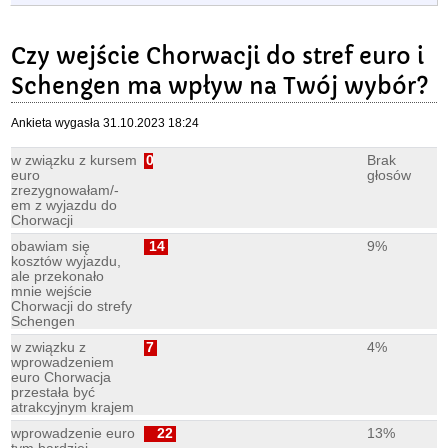
Czy wejście Chorwacji do stref euro i
Schengen ma wpływ na Twój wybór?
Ankieta wygasła 31.10.2023 18:24
w związku z kursem
0
Brak
euro
głosów
zrezygnowałam/-
em z wyjazdu do
Chorwacji
obawiam się
14
9%
kosztów wyjazdu,
ale przekonało
mnie wejście
Chorwacji do strefy
Schengen
w związku z
7
4%
wprowadzeniem
euro Chorwacja
przestała być
atrakcyjnym krajem
wprowadzenie euro
22
13%