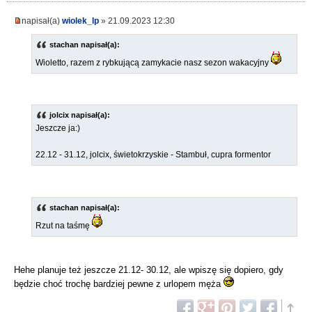
napisał(a)
wiolek_lp
» 21.09.2023 12:30
stachan napisał(a):
Wioletto, razem z rybkującą zamykacie nasz sezon wakacyjny
jolcix napisał(a):
Jeszcze ja:)
22.12 - 31.12, jolcix, świetokrzyskie - Stambuł, cupra formentor
stachan napisał(a):
Rzut na taśmę
Hehe planuje też jeszcze 21.12- 30.12, ale wpiszę się dopiero, gdy
będzie choć trochę bardziej pewne z urlopem męża