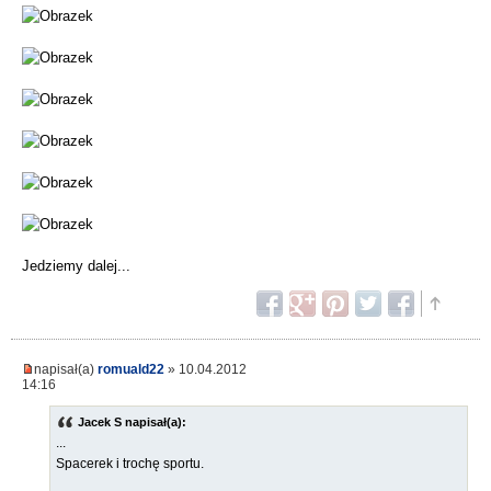
Jedziemy dalej...
napisał(a)
romuald22
» 10.04.2012
14:16
Jacek S napisał(a):
...
Spacerek i trochę sportu.