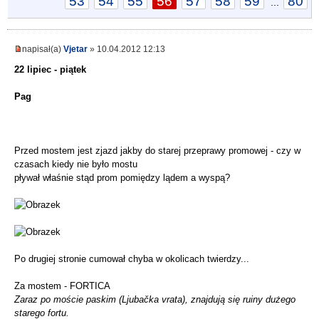
53
54
55
56
57
58
59
80
...
napisał(a)
Vjetar
» 10.04.2012 12:13
22 lipiec - piątek
Pag
Przed mostem jest zjazd jakby do starej przeprawy promowej - czy w
czasach kiedy nie było mostu
pływał właśnie stąd prom pomiędzy lądem a wyspą?
Po drugiej stronie cumował chyba w okolicach twierdzy...
Za mostem - FORTICA
Zaraz po moście paskim (Ljubačka vrata), znajdują się ruiny dużego
starego fortu.