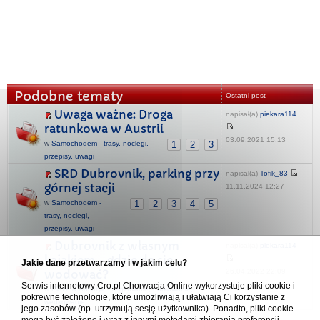
Podobne tematy
Ostatni post
Uwaga ważne: Droga
napisał(a)
piekara114
ratunkowa w Austrii
03.09.2021 15:13
w
Samochodem - trasy, noclegi,
1
2
3
przepisy, uwagi
SRD Dubrovnik, parking przy
napisał(a)
Tofik_83
górnej stacji
11.11.2024 12:27
w
Samochodem -
1
2
3
4
5
trasy, noclegi,
przepisy, uwagi
Dubrovnik z własnym
napisał(a)
piekara114
kajakiem - gdzie da się
Jakie dane przetwarzamy i w jakim celu?
26.04.2022 22:09
wodować?
Serwis internetowy Cro.pl Chorwacja Online wykorzystuje pliki cookie i
w
Plaże & Adriatyk - żeglowanie, nurkowanie,
pokrewne technologie, które umożliwiają i ułatwiają Ci korzystanie z
wędkowanie...
jego zasobów (np. utrzymują sesję użytkownika). Ponadto, pliki cookie