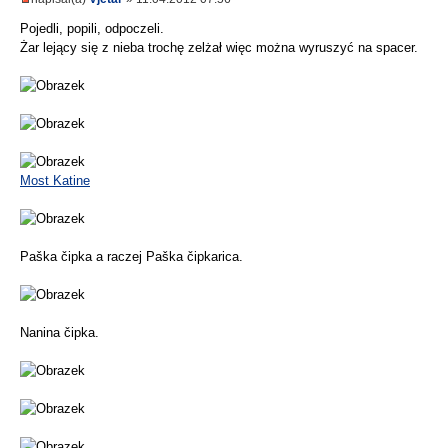
Pojedli, popili, odpoczeli.
Żar lejący się z nieba trochę zelżał więc można wyruszyć na spacer.
Most Katine
Paška čipka a raczej Paška čipkarica.
Nanina čipka.