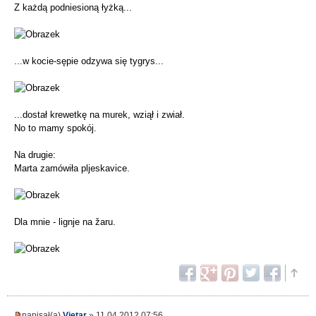
Z każdą podniesioną łyżką...
...w kocie-sępie odzywa się tygrys...
...dostał krewetkę na murek, wziął i zwiał.
No to mamy spokój.
Na drugie:
Marta zamówiła pljeskavice.
Dla mnie - lignje na žaru.
napisał(a)
Vjetar
» 11.04.2012 07:56