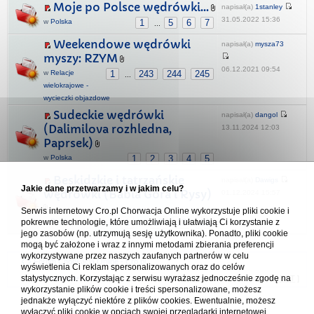
Moje po Polsce wędrówki...
napisał(a)
1stanley
31.05.2022 15:36
w
Polska
1
5
6
7
...
Weekendowe wędrówki
napisał(a)
mysza73
myszy: RZYM
06.12.2021 09:54
w
Relacje
1
243
244
245
...
wielokrajowe -
wycieczki objazdowe
Sudeckie wędrówki
napisał(a)
dangol
(Dalimilova rozhledna,
13.11.2024 12:03
Paprsek)
w
Polska
1
2
3
4
5
Beskidzkie i tatrzańskie
napisał(a)
Dawigs
Jakie dane przetwarzamy i w jakim celu?
wędrówki (Babia Góra i Rysy)
01.12.2024 15:57
Serwis internetowy Cro.pl Chorwacja Online wykorzystuje pliki cookie i
w
Polska
1
17
18
19
pokrewne technologie, które umożliwiają i ułatwiają Ci korzystanie z
...
jego zasobów (np. utrzymują sesję użytkownika). Ponadto, pliki cookie
mogą być założone i wraz z innymi metodami zbierania preferencji
wykorzystywane przez naszych zaufanych partnerów w celu
Forum Chorwacja Online - Cro.pl
wyświetlenia Ci reklam spersonalizowanych oraz do celów
statystycznych. Korzystając z serwisu wyrażasz jednocześnie zgodę na
Usuń ciasteczka
• Strefa czasowa: UTC + 1 (Polska - czas zimowy) [
DST
]
wykorzystanie plików cookie i treści spersonalizowane, możesz
jednakże wyłączyć niektóre z plików cookies. Ewentualnie, możesz
wyłączyć pliki cookie w opcjach swojej przeglądarki internetowej.