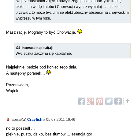
Na przedostatnim zdjęciu powyższego postu, dodać tylko trochę
błekitu na wodę i niebo i Chorwacja wypisz wymaluj... ale takie
przywidy, to może być u mnie efekt uboczny absencji na chorwackim
wybrzeżu w tym roku.
Masz rację. Mogłaby to być Chorwacja.
Interseal napisał(a):
Wycieczka zaczyna się kapitalnie.
Najpiękniej będzie pod koniec tego dnia.
A następny poranek...
Pozdrawiam,
Wojtek
napisał(a)
Crayfish
» 05.08.2011 16:46
no to poszedł ...
pięknie, pusto, dziko, bez tłumów ... esencja gór