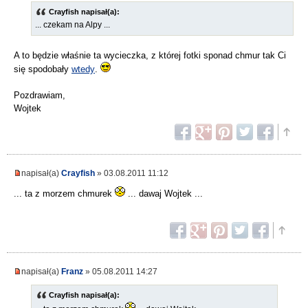
Crayfish napisał(a):
... czekam na Alpy ...
A to będzie właśnie ta wycieczka, z której fotki sponad chmur tak Ci
się spodobały
wtedy
.
Pozdrawiam,
Wojtek
napisał(a)
Crayfish
» 03.08.2011 11:12
... ta z morzem chmurek
... dawaj Wojtek ...
napisał(a)
Franz
» 05.08.2011 14:27
Crayfish napisał(a):