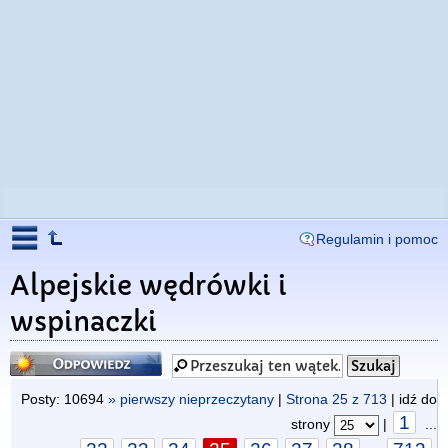
Regulamin i pomoc
Alpejskie wędrówki i
wspinaczki
Odpowiedz
Posty: 10694
» pierwszy nieprzeczytany
|
Strona
25
z
713
| idź do
1
strony
|
...