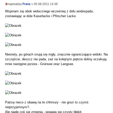
napisał(a)
Franz
» 05.08.2011 14:36
Wspinam się obok widocznego wcześniej z dołu wodospadu,
zostawiając w dole Kaserlacke i Pfitscher Lacke.
Niestety, po górach snują się mgły, znacznie ograniczające widoki. Na
szczęście, deszcz nie pada, zaś na kolejnym piętrze doliny oczekują
mnie następne jeziora - Grünsee oraz Langsee.
Patrzę nieco z obawą na te chhmury - nie grozi to czymś
nieprzyjemnym?..
Ale nagle coś się zmienia - pojawia się czysty błękit.