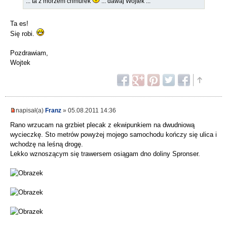
... ta z morzem chmurek
... dawaj Wojtek ...
Ta es!
Się robi.
Pozdrawiam,
Wojtek
napisał(a)
Franz
» 05.08.2011 14:36
Rano wrzucam na grzbiet plecak z ekwipunkiem na dwudniową
wycieczkę. Sto metrów powyżej mojego samochodu kończy się ulica i
wchodzę na leśną drogę.
Lekko wznoszącym się trawersem osiągam dno doliny Spronser.