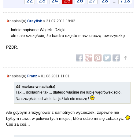
22
23
24
25
26
27
28
713
...
napisał(a)
Crayfish
» 31.07.2011 19:02
... ładnie napisane Wojtek. Dzięki.
... ale całe szczęście, że bardzo często masz uroczą towarzyszkę.
PZDR.
napisał(a)
Franz
» 01.08.2011 11:01
mariusz-w napisał(a):
Tak ... dokładnie tak ... dlatego właśnie nie lubię wędrówek solo.
Na szczęście od wielu lat już tak nie muszę !
Ale gdybym zrezygnował z samotnych wycieczek, zapewne nie
byłbym nawet w połowie tych miejsc, które udało mi się zobaczyć.
Coś za coś...