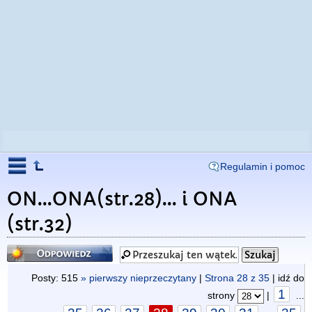
Regulamin i pomoc
ON...ONA(str.28)... i ONA
(str.32)
Odpowiedz
Posty: 515
» pierwszy nieprzeczytany
|
Strona
28
z
35
| idź do
1
strony
|
...