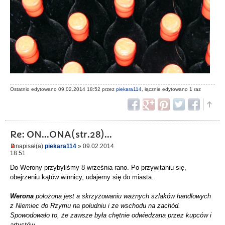
Ostatnio edytowano 09.02.2014 18:52 przez
piekara114
, łącznie edytowano 1 raz
Re: ON...ONA(str.28)...
napisał(a)
piekara114
» 09.02.2014
18:51
Do Werony przybyliśmy 8 września rano. Po przywitaniu się,
obejrzeniu kątów winnicy, udajemy się do miasta.
Werona
położona jest a skrzyżowaniu ważnych szlaków handlowych
z Niemiec do Rzymu na południu i ze wschodu na zachód.
Spowodowało to, że zawsze była chętnie odwiedzana przez kupców i
artystów.