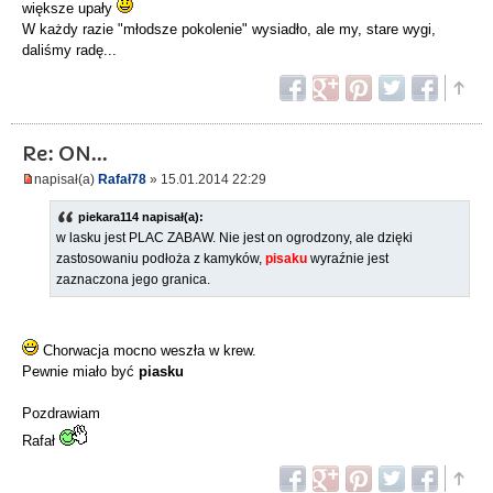
większe upały
W każdy razie "młodsze pokolenie" wysiadło, ale my, stare wygi,
daliśmy radę...
Re: ON...
napisał(a)
Rafał78
» 15.01.2014 22:29
piekara114 napisał(a):
w lasku jest PLAC ZABAW. Nie jest on ogrodzony, ale dzięki
zastosowaniu podłoża z kamyków,
pisaku
wyraźnie jest
zaznaczona jego granica.
Chorwacja mocno weszła w krew.
Pewnie miało być
piasku
Pozdrawiam
Rafał