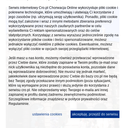
Serwis internetowy Cro.pl Chorwacja Online wykorzystuje pliki cookie i
pokrewne technologie, które umożliwiają i ułatwiają Ci korzystanie z
jego zasobów (np. utrzymują sesję użytkownika). Ponadto, pliki cookie
mogą być założone i wraz z innymi metodami zbierania preferencji
wykorzystywane przez naszych zaufanych partnerów w celu
wyświetlenia Ci reklam spersonalizowanych oraz do celów
statystycznych. Korzystając z serwisu wyrażasz jednocześnie zgodę na
wykorzystanie plików cookie i treści spersonalizowane, możesz
jednakże wyłączyć niektóre z plików cookies. Ewentualnie, możesz
wyłączyć pliki cookie w opcjach swojej przeglądarki internetowej.
Jeśli masz u nas konto, możemy również przetwarzać wprowadzone
przez Ciebie dane, które zostały zapisane w Twoim profilu (e-mail oraz
nick użytkownika są niezbędne do posiadania konta, pozostałe dane
są wprowadzane dobrowolnie). Nie musisz się jednak martwić,
jakiekolwiek dane wprowadzone przez Ciebie do bazy cro.pl nie będą
bez Twojej zgody przekazane innym podmiotom (poza sytuacjami,
które są wymagane przez prawo) i służą jedynie do korzystania z
serwisu cro.pl. Nie odsprzedamy więc Twojego e-maila ani innej
zapisanej w profilu danej żadnemu zewnętrznemu podmiotowi.
Szczegółowe informacje znajdziesz w
polityce prywatności
oraz
Regulaminie.
ustawienia cookies
akceptuję, przejdź do serwisu