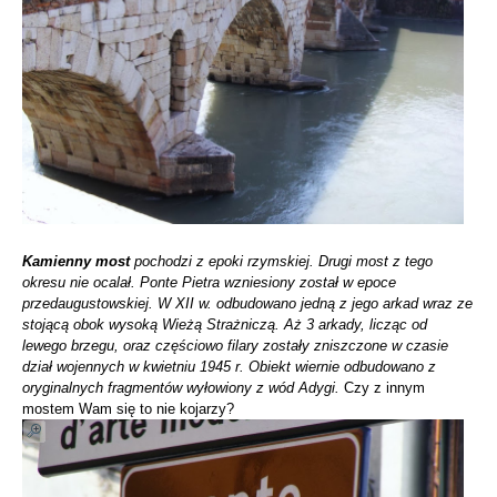
Kamienny most
pochodzi z epoki rzymskiej. Drugi most z tego
okresu nie ocalał. Ponte Pietra wzniesiony został w epoce
przedaugustowskiej. W XII w. odbudowano jedną z jego arkad wraz ze
stojącą obok wysoką Wieżą Strażniczą. Aż 3 arkady, licząc od
lewego brzegu, oraz częściowo filary zostały zniszczone w czasie
dział wojennych w kwietniu 1945 r. Obiekt wiernie odbudowano z
oryginalnych fragmentów wyłowiony z wód Adygi.
Czy z innym
mostem Wam się to nie kojarzy?