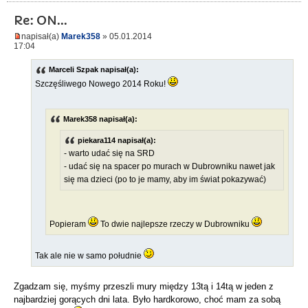
Re: ON...
napisał(a)
Marek358
» 05.01.2014
17:04
Marceli Szpak napisał(a):
Szczęśliwego Nowego 2014 Roku!
Marek358 napisał(a):
piekara114 napisał(a):
- warto udać się na SRD
- udać się na spacer po murach w Dubrowniku nawet jak
się ma dzieci (po to je mamy, aby im świat pokazywać)
Popieram
To dwie najlepsze rzeczy w Dubrowniku
Tak ale nie w samo południe
Zgadzam się, myśmy przeszli mury między 13tą i 14tą w jeden z
najbardziej gorących dni lata. Było hardkorowo, choć mam za sobą