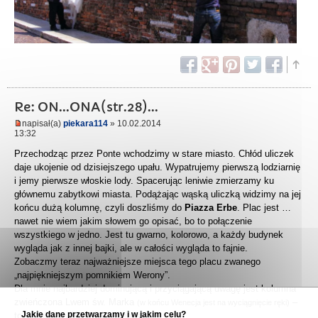
Re: ON...ONA(str.28)...
napisał(a)
piekara114
» 10.02.2014
13:32
Przechodząc przez Ponte wchodzimy w stare miasto. Chłód uliczek
daje ukojenie od dzisiejszego upału. Wypatrujemy pierwszą lodziarnię
i jemy pierwsze włoskie lody. Spacerując leniwie zmierzamy ku
głównemu zabytkowi miasta. Podążając wąską uliczką widzimy na jej
końcu dużą kolumnę, czyli doszliśmy do
Piazza Erbe
. Plac jest …
nawet nie wiem jakim słowem go opisać, bo to połączenie
wszystkiego w jedno. Jest tu gwarno, kolorowo, a każdy budynek
wygląda jak z innej bajki, ale w całości wygląda to fajnie.
Zobaczmy teraz najważniejsze miejsca tego placu zwanego
„najpiękniejszym pomnikiem Werony”.
Dla mnie najbardziej dominującą i przyciągającą uwagę jest kolumna
zwieńczona Lwem św. Marka
–
(w końcu Wenecja jest na wyciągnięcie ręki)
Jakie dane przetwarzamy i w jakim celu?
to ją zobaczyliśmy jako pierwszą.