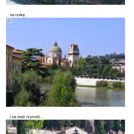
…na rzekę…
…i na teatr rzymski…