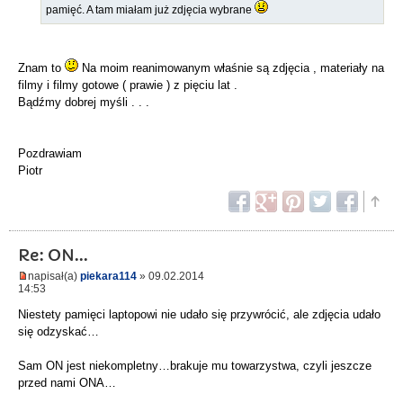
pamięć. A tam miałam już zdjęcia wybrane
Znam to
Na moim reanimowanym właśnie są zdjęcia , materiały na
filmy i filmy gotowe ( prawie ) z pięciu lat .
Bądźmy dobrej myśli . . .
Pozdrawiam
Piotr
Re: ON...
napisał(a)
piekara114
» 09.02.2014
14:53
Niestety pamięci laptopowi nie udało się przywrócić, ale zdjęcia udało
się odzyskać…
Sam ON jest niekompletny…brakuje mu towarzystwa, czyli jeszcze
przed nami ONA…