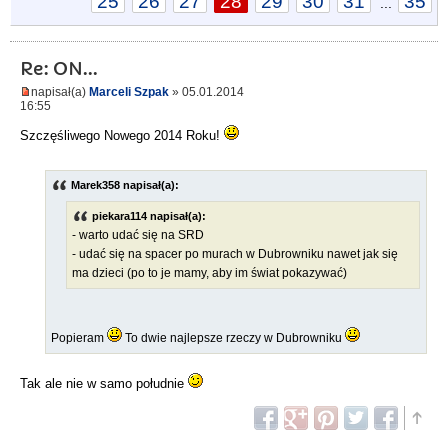
25
26
27
28
29
30
31
35
...
Re: ON...
napisał(a)
Marceli Szpak
» 05.01.2014
16:55
Szczęśliwego Nowego 2014 Roku!
Marek358 napisał(a):
piekara114 napisał(a):
- warto udać się na SRD
- udać się na spacer po murach w Dubrowniku nawet jak się
ma dzieci (po to je mamy, aby im świat pokazywać)
Popieram
To dwie najlepsze rzeczy w Dubrowniku
Tak ale nie w samo południe