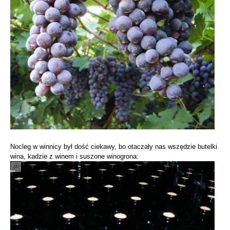
Nocleg w winnicy był dość ciekawy, bo otaczały nas wszędzie butelki
wina, kadzie z winem i suszone winogrona: