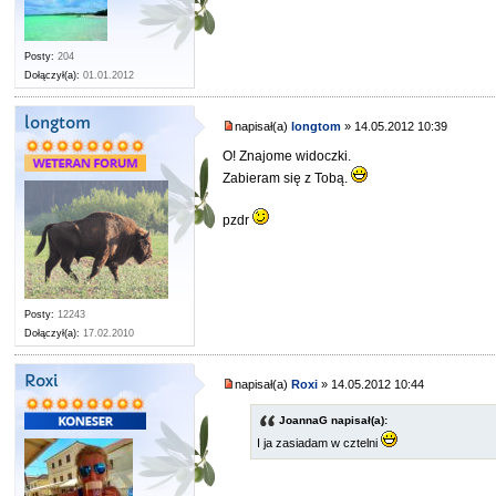
Posty:
204
Dołączył(a):
01.01.2012
longtom
napisał(a)
longtom
» 14.05.2012 10:39
O! Znajome widoczki.
Zabieram się z Tobą.
pzdr
Posty:
12243
Dołączył(a):
17.02.2010
Roxi
napisał(a)
Roxi
» 14.05.2012 10:44
JoannaG napisał(a):
I ja zasiadam w cztelni