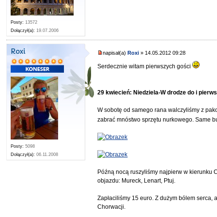
Posty:
13572
Dołączył(a):
19.07.2006
Roxi
napisał(a)
Roxi
» 14.05.2012 09:28
Serdecznie witam pierwszych gości
29 kwiecień: Niedziela-W drodze do i pierw
W sobotę od samego rana walczyliśmy z pakow
zabrać mnóstwo sprzętu nurkowego. Same but
Posty:
5098
Dołączył(a):
06.11.2008
Późną nocą ruszyliśmy najpierw w kierunku C
objazdu: Mureck, Lenart, Ptuj.
Zapłaciliśmy 15 euro. Z dużym bólem serca, al
Chorwacji.