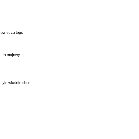
powietrzu tego
ć ten majowy
 tyle właśnie chce: