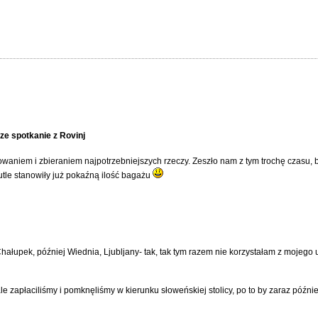
sze spotkanie z Rovinj
aniem i zbieraniem najpotrzebniejszych rzeczy. Zeszło nam z tym trochę czasu, b
le stanowiły już pokaźną ilość bagażu
hałupek, później Wiednia, Ljubljany- tak, tak tym razem nie korzystałam z mojego
e zapłaciliśmy i pomknęliśmy w kierunku słoweńskiej stolicy, po to by zaraz późnie