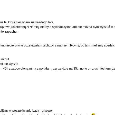
iż ta, którą cieszyłam się każdego lata.
 brązową (czerwoną?) ziemią, nie było słychać cykad ani nie można było wyczuć w 
nie zapachu.
ku, niecierpliwie oczekiwałam tabliczki z napisem Rovinj, bo tam mieliśmy spędzi
 minut.
mi nie wyszło.
m 45 i z zadowoloną miną zapytałam, czy zejdzie na 35... no to on z uśmiechem, że
szyliśmy w poszukiwaniu bazy nurkowej.