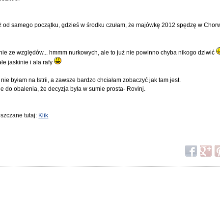
uż od samego początku, gdzieś w środku czułam, że majówkę 2012 spędzę w Chorw
nie ze względów... hmmm nurkowych, ale to już nie powinno chyba nikogo dziwić
e jaskinie i ala rafy
 nie byłam na Istrii, a zawsze bardzo chciałam zobaczyć jak tam jest.
ie do obalenia, że decyzja była w sumie prosta- Rovinj.
szczane tutaj:
Klik