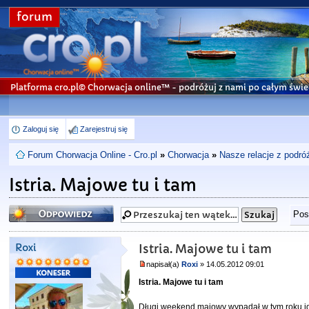
forum
Platforma cro.pl© Chorwacja online™
- podróżuj z nami po całym świe
Zaloguj się
Zarejestruj się
Forum Chorwacja Online - Cro.pl
»
Chorwacja
»
Nasze relacje z podró
Istria. Majowe tu i tam
Odpowiedz
Pos
Roxi
Istria. Majowe tu i tam
napisał(a)
Roxi
» 14.05.2012 09:01
Istria. Majowe tu i tam
Długi weekend majowy wypadał w tym roku id