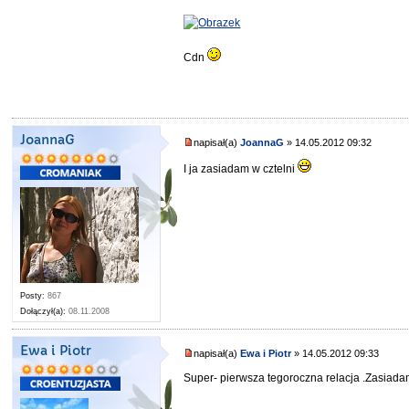
Cdn
JoannaG
napisał(a)
JoannaG
» 14.05.2012 09:32
I ja zasiadam w cztelni
Posty:
867
Dołączył(a):
08.11.2008
Ewa i Piotr
napisał(a)
Ewa i Piotr
» 14.05.2012 09:33
Super- pierwsza tegoroczna relacja .Zasiadam