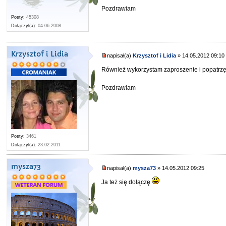
Pozdrawiam
Posty:
45308
Dołączył(a):
04.06.2008
Krzysztof i Lidia
napisał(a)
Krzysztof i Lidia
» 14.05.2012 09:10
Również wykorzystam zaproszenie i popatrzę
Pozdrawiam
Posty:
3461
Dołączył(a):
23.02.2011
mysza73
napisał(a)
mysza73
» 14.05.2012 09:25
Ja też się dołączę