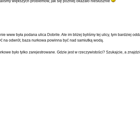
aliśmy większych problemów, jak się później okazało niesłusznie
ie www była podana ulica Dobrile. Ale im bliżej byliśmy tej ulicy, tym bardziej odd
być na odwrót, baza nurkowa powinna być nad samiutką wodą.
urkowe było tylko zarejestrowane. Gdzie jest w rzeczywistości? Szukajcie, a znajdz