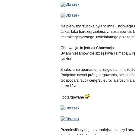
Na pierwszy rzut oka była to inna Chorwacja n
Jakaś taka bardziej zielona, z niesamowicie
charakterystycznego, uwielbianego przeze m
Chorwacja, to jednak Chorwacja.
Byłam niesamowicie szczęśliwa i z mapą w rę
tydzień.
Znalezienie apartamentu zajęło nam może 20
Podjęłam nawet próbę targowania, ale jakoś 
Gospodarz rzucił cenę 35 euro, ja zrozumiała
three i five.
I potargowane
Przenieśliśmy najpotrzebniejsze rzeczy i ru