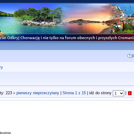
cie! Odkryj Chorwację i nie tylko na forum obecnych i przyszłych Croma
ży
ty: 223
» pierwszy nieprzeczytany
|
Strona
1
z
15
| idź do strony
|
1
ealnie.