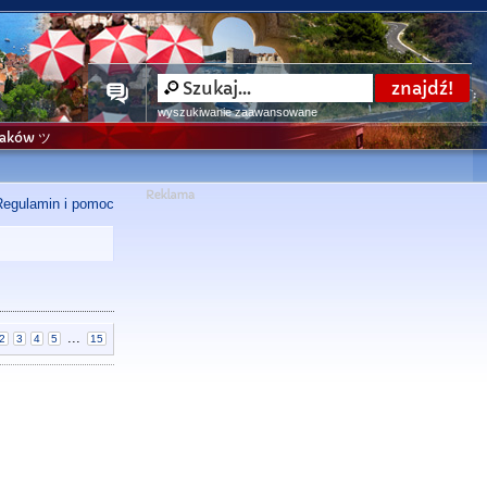
wyszukiwanie zaawansowane
niaków ツ
Regulamin i pomoc
...
2
3
4
5
15