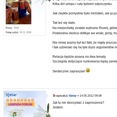
Kilka dni urlopu i cały tydzień odpoczynku.
Jak zwykle pomysłów było mnóstwo, ale ja j
Tak też się stało.
Na miejscówkę zostało wybrane Rovinj, głów
Posty:
5098
Dołączył(a):
06.11.2008
Podwodna okolica obfituje we wraki, groty, mał
Nie mniej ważny był też fakt, że nigdy jeszcze
I tak uzbierało się na tyle dużo argumentów n
Relacja będzie pisana na dwa tematy.
Szczegóły dotyczące nurkowania będą zamie
Serdecznie zapraszam
Vjetar
napisał(a)
Vjetar
» 14.05.2012 09:08
Jak tu nie skorzystać z zaproszenia?
Jestem.