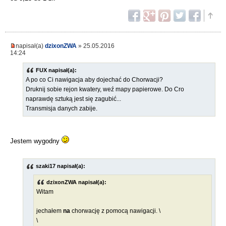
napisał(a)
dzixonZWA
» 25.05.2016
14:24
FUX napisał(a):
A po co Ci nawigacja aby dojechać do Chorwacji?
Druknij sobie rejon kwatery, weź mapy papierowe. Do Cro
naprawdę sztuką jest się zagubić...
Transmisja danych zabije.
Jestem wygodny
szaki17 napisał(a):
dzixonZWA napisał(a):
Witam
jechałem
na
chorwację z pomocą nawigacji. \
\