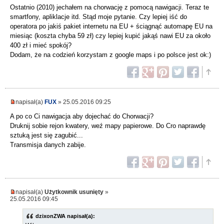
Ostatnio (2010) jechałem na chorwację z pomocą nawigacji. Teraz te
smartfony, apliklacje itd. Stąd moje pytanie. Czy lepiej iść do
operatora po jakiś pakiet internetu na EU + ściągnąć automapę EU na
miesiąc (koszta chyba 59 zł) czy lepiej kupić jakąś nawi EU za około
400 zł i mieć spokój?
Dodam, że na codzień korzystam z google maps i po polsce jest ok:)
napisał(a)
FUX
» 25.05.2016 09:25
A po co Ci nawigacja aby dojechać do Chorwacji?
Druknij sobie rejon kwatery, weź mapy papierowe. Do Cro naprawdę
sztuką jest się zagubić...
Transmisja danych zabije.
napisał(a)
Użytkownik usunięty
»
25.05.2016 09:45
dzixonZWA napisał(a):