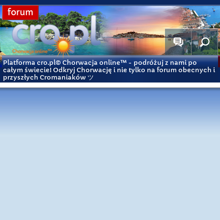
forum
Platforma cro.pl© Chorwacja online™
- podróżuj z nami po
całym świecie! Odkryj Chorwację i nie tylko na forum obecnych i
przyszłych Cromaniaków ツ