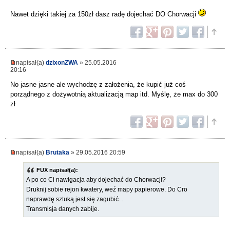
Nawet dzięki takiej za 150zł dasz radę dojechać DO Chorwacji
napisał(a)
dzixonZWA
» 25.05.2016
20:16
No jasne jasne ale wychodzę z założenia, że kupić już coś
porządnego z dożywotnią aktualizacją map itd. Myślę, że max do 300
zł
napisał(a)
Brutaka
» 29.05.2016 20:59
FUX napisał(a):
A po co Ci nawigacja aby dojechać do Chorwacji?
Druknij sobie rejon kwatery, weź mapy papierowe. Do Cro
naprawdę sztuką jest się zagubić...
Transmisja danych zabije.