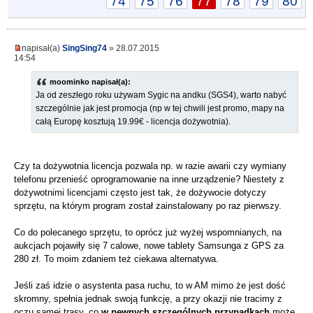
74
75
76
77
78
79
80
napisał(a)
SingSing74
» 28.07.2015
14:54
moominko napisał(a):
Ja od zeszłego roku używam Sygic na andku (SGS4), warto nabyć
szczególnie jak jest promocja (np w tej chwili jest promo, mapy na
całą Europę kosztują 19.99€ - licencja dożywotnia).
Czy ta dożywotnia licencja pozwala np. w razie awarii czy wymiany
telefonu przenieść oprogramowanie na inne urządzenie? Niestety z
dożywotnimi licencjami często jest tak, że dożywocie dotyczy
sprzętu, na którym program został zainstalowany po raz pierwszy.
Co do polecanego sprzętu, to oprócz już wyżej wspomnianych, na
aukcjach pojawiły się 7 calowe, nowe tablety Samsunga z GPS za
280 zł. To moim zdaniem też ciekawa alternatywa.
Jeśli zaś idzie o asystenta pasa ruchu, to w AM mimo że jest dość
skromny, spełnia jednak swoją funkcję, a przy okazji nie tracimy z
oczu samej trasy, co
w pewnych szczególnych przypadkach
może