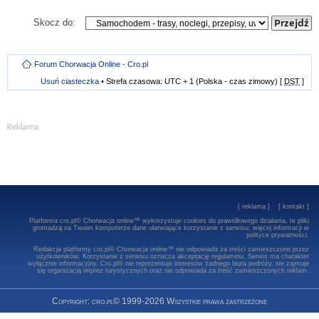
Skocz do:
Forum Chorwacja Online - Cro.pl
Usuń ciasteczka
• Strefa czasowa: UTC + 1 (Polska - czas zimowy) [
DST
]
[
reklama
] [
kontakt
]
Platforma cro.pl© Chorwacja online™ wykorzystuje cookies do prawidłowego działania, te pliki
gromadzą na Twoim komputerze dane ułatwiające korzystanie z serwisu; więcej informacji w
polityce prywatności
.
Redakcja platformy cro.pl© Chorwacja online™ nie odpowiada za treści zamieszczone przez
użytkowników. Korzystanie z serwisu oznacza akceptację regulaminu. Serwis ma charakter
wyłącznie informacyjny. Cro.pl© nie reprezentuje interesów żadnego biura podróży, nie zajmuje
się organizacją imprez turystycznych oraz nie odpowiada za treść zamieszczonych reklam.
Copyright: cro.pl© 1999-2026 Wszystkie prawa zastrzeżone