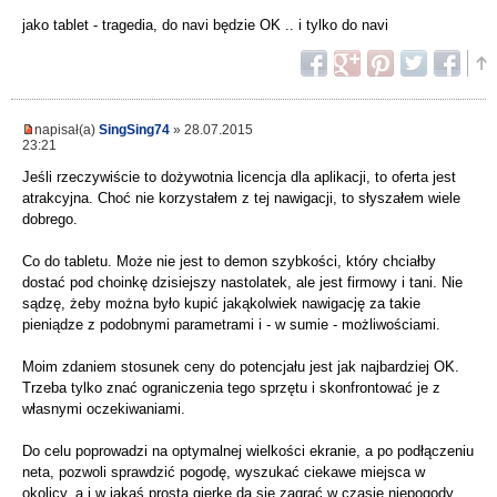
jako tablet - tragedia, do navi będzie OK .. i tylko do navi
napisał(a)
SingSing74
» 28.07.2015
23:21
Jeśli rzeczywiście to dożywotnia licencja dla aplikacji, to oferta jest
atrakcyjna. Choć nie korzystałem z tej nawigacji, to słyszałem wiele
dobrego.
Co do tabletu. Może nie jest to demon szybkości, który chciałby
dostać pod choinkę dzisiejszy nastolatek, ale jest firmowy i tani. Nie
sądzę, żeby można było kupić jakąkolwiek nawigację za takie
pieniądze z podobnymi parametrami i - w sumie - możliwościami.
Moim zdaniem stosunek ceny do potencjału jest jak najbardziej OK.
Trzeba tylko znać ograniczenia tego sprzętu i skonfrontować je z
własnymi oczekiwaniami.
Do celu poprowadzi na optymalnej wielkości ekranie, a po podłączeniu
neta, pozwoli sprawdzić pogodę, wyszukać ciekawe miejsca w
okolicy, a i w jakąś prostą gierkę da się zagrać w czasie niepogody.