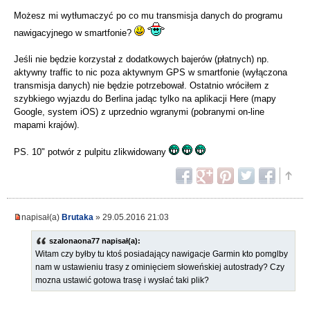
Możesz mi wytłumaczyć po co mu transmisja danych do programu
nawigacyjnego w smartfonie?
Jeśli nie będzie korzystał z dodatkowych bajerów (płatnych) np.
aktywny traffic to nic poza aktywnym GPS w smartfonie (wyłączona
transmisja danych) nie będzie potrzebował. Ostatnio wróciłem z
szybkiego wyjazdu do Berlina jadąc tylko na aplikacji Here (mapy
Google, system iOS) z uprzednio wgranymi (pobranymi on-line
mapami krajów).
PS. 10" potwór z pulpitu zlikwidowany
napisał(a)
Brutaka
» 29.05.2016 21:03
szalonaona77 napisał(a):
Witam czy byłby tu ktoś posiadający nawigacje Garmin kto pomglby
nam w ustawieniu trasy z ominięciem słoweńskiej autostrady? Czy
mozna ustawić gotowa trasę i wysłać taki plik?