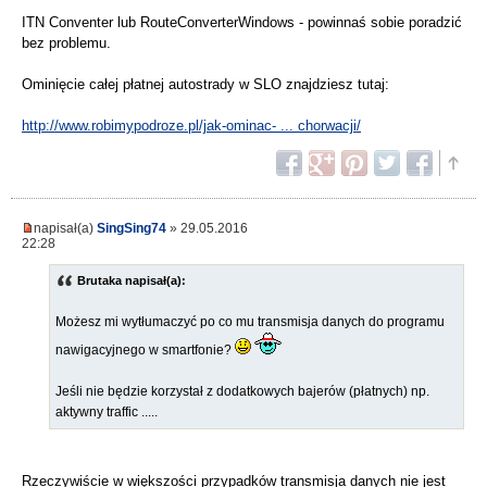
ITN Conventer lub RouteConverterWindows - powinnaś sobie poradzić
bez problemu.
Ominięcie całej płatnej autostrady w SLO znajdziesz tutaj:
http://www.robimypodroze.pl/jak-ominac- ... chorwacji/
napisał(a)
SingSing74
» 29.05.2016
22:28
Brutaka napisał(a):
Możesz mi wytłumaczyć po co mu transmisja danych do programu
nawigacyjnego w smartfonie?
Jeśli nie będzie korzystał z dodatkowych bajerów (płatnych) np.
aktywny traffic .....
Rzeczywiście w większości przypadków transmisja danych nie jest