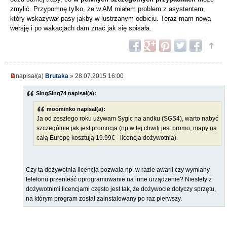
zmylić. Przypomnę tylko, że w AM miałem problem z asystentem,
który wskazywał pasy jakby w lustrzanym odbiciu. Teraz mam nową
wersję i po wakacjach dam znać jak się spisała.
napisał(a)
Brutaka
» 28.07.2015 16:00
SingSing74 napisał(a):
moominko napisał(a):
Ja od zeszłego roku używam Sygic na andku (SGS4), warto nabyć
szczególnie jak jest promocja (np w tej chwili jest promo, mapy na
całą Europę kosztują 19.99€ - licencja dożywotnia).
Czy ta dożywotnia licencja pozwala np. w razie awarii czy wymiany
telefonu przenieść oprogramowanie na inne urządzenie? Niestety z
dożywotnimi licencjami często jest tak, że dożywocie dotyczy sprzętu,
na którym program został zainstalowany po raz pierwszy.