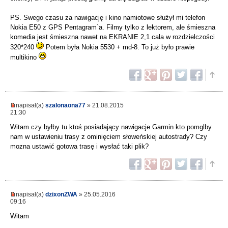
PS. Swego czasu za nawigację i kino namiotowe służył mi telefon
Nokia E50 z GPS Pentagram`a. Filmy tylko z lektorem, ale śmieszna
komedia jest śmieszna nawet na EKRANIE 2,1 cala w rozdzielczości
320*240
Potem była Nokia 5530 + md-8. To już było prawie
multikino
napisał(a)
szalonaona77
» 21.08.2015
21:30
Witam czy byłby tu ktoś posiadający nawigacje Garmin kto pomglby
nam w ustawieniu trasy z ominięciem słoweńskiej autostrady? Czy
mozna ustawić gotowa trasę i wysłać taki plik?
napisał(a)
dzixonZWA
» 25.05.2016
09:16
Witam