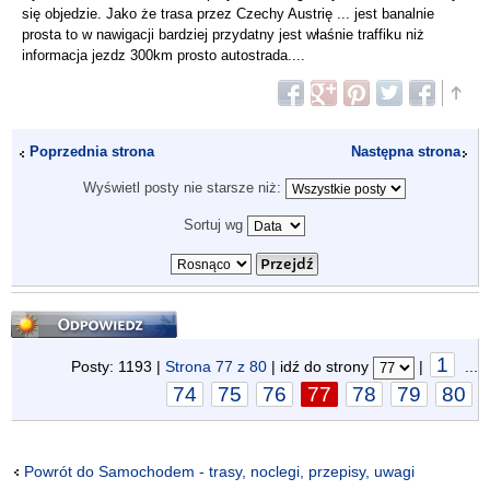
się objedzie. Jako że trasa przez Czechy Austrię ... jest banalnie
prosta to w nawigacji bardziej przydatny jest właśnie traffiku niż
informacja jezdz 300km prosto autostrada....
Poprzednia strona
Następna strona
Wyświetl posty nie starsze niż:
Sortuj wg
Odpowiedz
1
Posty: 1193 |
Strona
77
z
80
| idź do strony
|
...
74
75
76
77
78
79
80
Powrót do Samochodem - trasy, noclegi, przepisy, uwagi