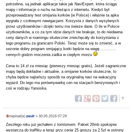
potrzebna, są jednak aplikacje takie jak NaviExpert, która ściąga
mapy i informacje o ruchu na bieżąco z internetu. Kiedyś był
przeprowadzany test omijania korków (w Polsce) i właśnie ta apka
wygrała z czołowymi nawigacjami. Korzysta z danych wysyłanych
przez użytkowników i dzięki temu ma świeże dane. O ile w Polsce
użytkowników, a co za tym idzie danych nie brakuje, to do niedawna
ceny danych w roamingu skutecznie zniechęcały do korzystania z
tego programu za granicami Polski. Teraz może się to zmienić, a w
sezonie dobry program omijający korki będzie na wagę..............
cennych godzin moczenia zadka w ciepłym morzu
Cena to 14 zł za miesiąc (pierwszy miesiąc gratis). Jeżeli zagraniczne
mapy będą dokładne i aktualne, a omijanie korków skuteczne, to
chyba będzie najtańszy sposób na oryginalną navi na wakacyjny
wyjazd. Do tego ma porównywarkę cen na stacjach benzynowych i
coś w rodzaju Yanosika.
napisał(a)
paulr
» 30.05.2016 07:29
Zeszłego roku już jechałem z tomtomem. Pakiet 20mb spokojnie
wystarcza do traffiku a teraz przy cenie 25 groszy za 2.5zl w ostrony