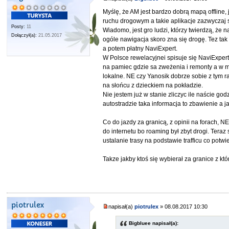
Myślę, że AM jest bardzo dobrą mapą offline,
ruchu drogowym a takie aplikacje zazwyczaj 
Posty:
11
Wiadomo, jest gro ludzi, którzy twierdzą, że n
Dołączył(a):
21.05.2017
ogóle nawigacja skoro zna się drogę. Tez ta
a potem płatny NaviExpert.
W Polsce rewelacyjnei spisuje się NaviExper
na pamiec gdzie sa zweżenia i remonty a w m
lokalne. NE czy Yanosik dobrze sobie z tym ra
na słońcu z dzieckiem na pokładzie.
Nie jestem już w stanie zliczyc ile naście g
autostradzie taka informacja to zbawienie a 
Co do jazdy za granicą, z opinii na forach, 
do internetu bo roaming był zbyt drogi. Tera
ustalanie trasy na podstawie trafficu co potwi
Takze jakby ktoś się wybierał za granice z któ
piotrulex
napisał(a)
piotrulex
» 08.08.2017 10:30
Bigbluee napisał(a):