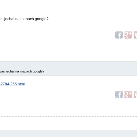
Was jechał na mapach google?
 Was jechał na mapach google?
32784-255.html