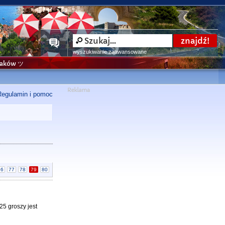
wyszukiwanie zaawansowane
niaków ツ
Regulamin i pomoc
76
77
78
79
80
25 groszy jest