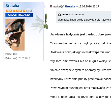
Brutaka
napisał(a)
Brutaka
» 12.06.2016 21:27
mervik napisał(a):
Mam taką i naprawdę sprawdza się ...tylko m
Urządzenie faktycznie jest bardzo dobrej ja
Czas uruchomienia oraz wykrycia sygnału GP
Doskwiera brak jakiegokolwiek wsparcia (możl
Posty:
183
Dołączył(a):
26.05.2013
"My TomTom" również nie obsługuje wersji St
Na całe szczęście system operacyjny urządzen
Tworzymy uprzednio punkty przelotowe naszej
Poważnym minusem jest brak możliwości zapis
Mimo to nawigacja jest przyjemna w użytku i