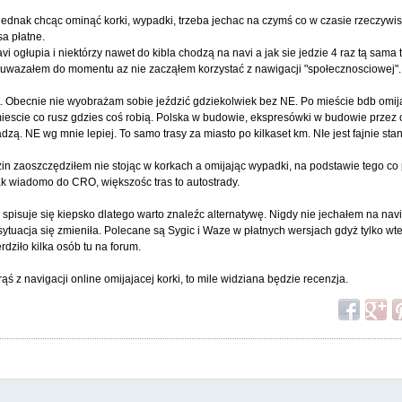
 jednak chcąc ominąć korki, wypadki, trzeba jechac na czymś co w czasie rzeczywi
sa płatne.
avi ogłupia i niektórzy nawet do kibla chodzą na navi a jak sie jedzie 4 raz tą sama 
k uwazałem do momentu az nie zacząłem korzystać z nawigacji "społecznosciowej"
t. Obecnie nie wyobrażam sobie jeździć gdziekolwiek bez NE. Po mieście bdb omij
iescie co rusz gdzies coś robią. Polska w budowie, ekspresówki w budowie przez c
dzą. NE wg mnie lepiej. To samo trasy za miasto po kilkaset km. NIe jest fajnie st
odzin zaoszczędziłem nie stojąc w korkach a omijając wypadki, na podstawie tego c
jak wiadomo do CRO, większośc tras to autostrady.
NE spisuje się kiepsko dlatego warto znaleźc alternatywę. Nigdy nie jechałem na na
z sytuacja się zmieniła. Polecane są Sygic i Waze w płatnych wersjach gdyż tylko 
erdziło kilka osób tu na forum.
rąś z navigacji online omijajacej korki, to mile widziana będzie recenzja.