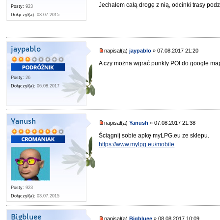
Jechałem całą drogę z nią, odcinki trasy podz
Posty:
923
Dołączył(a):
03.07.2015
jaypablo
napisał(a)
jaypablo
» 07.08.2017 21:20
A czy można wgrać punkty POI do google maps
Posty:
26
Dołączył(a):
06.08.2017
Yanush
napisał(a)
Yanush
» 07.08.2017 21:38
Ściągnij sobie apkę myLPG.eu ze sklepu.
https://www.mylpg.eu/mobile
Posty:
923
Dołączył(a):
03.07.2015
Bigbluee
napisał(a)
Bigbluee
» 08.08.2017 10:09