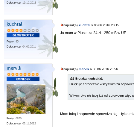
Dołączył(a):
19.10.2013
kuchtal
napisał(a)
kuchtal
» 06.06.2016 20:15
Ja mam w Plusie za 24 zł - 250 mB w UE
Posty:
45
Dołączył(a):
04.06.2011
mervik
napisał(a)
mervik
» 06.06.2016 23:56
Brutaka napisał(a):
Dziękuję serdecznie wszystkim za odpowie
W tym roku nie jadę już odrzutowcem więc 
Mam taką i naprawdę sprawdza się ...tylko mi
Posty:
6870
Dołączył(a):
03.11.2012