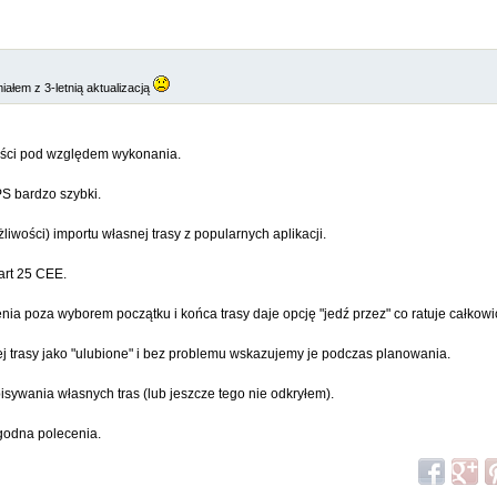
iałem z 3-letnią aktualizacją
kości pod względem wykonania.
S bardzo szybki.
iwości) importu własnej trasy z popularnych aplikacji.
art 25 CEE.
ia poza wyborem początku i końca trasy daje opcję "jedź przez" co ratuje całkowic
 trasy jako "ulubione" i bez problemu wskazujemy je podczas planowania.
ywania własnych tras (lub jeszcze tego nie odkryłem).
 godna polecenia.