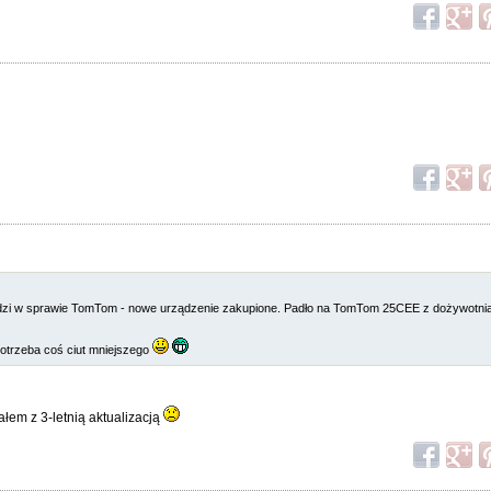
dzi w sprawie TomTom - nowe urządzenie zakupione. Padło na TomTom 25CEE z dożywotnią 
potrzeba coś ciut mniejszego
ałem z 3-letnią aktualizacją