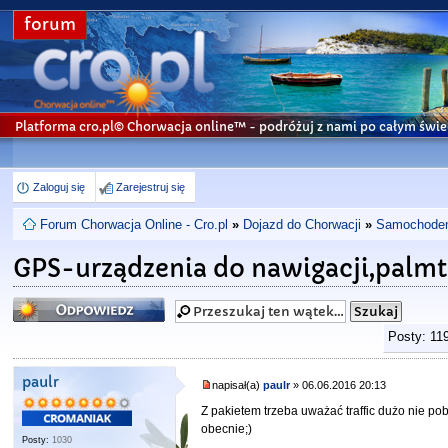
forum
Platforma cro.pl© Chorwacja online™
- podróżuj z nami po całym świe
Zaloguj się
Zarejestruj się
Forum Chorwacja Online - Cro.pl
»
Dojazd do Chorwacji
»
Samochodem 
GPS-urządzenia do nawigacji,palm
Odpowiedz
Posty: 11
paulr
napisał(a)
paulr
» 06.06.2016 20:13
Z pakietem trzeba uważać traffic dużo nie pob
obecnie;)
Posty:
1030