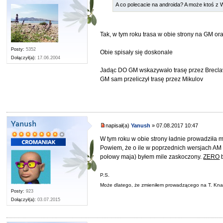
A co polecacie na androida? A może ktoś z
Tak, w tym roku trasa w obie strony na GM or
Posty:
5352
Obie spisały się doskonale
Dołączył(a):
17.06.2004
Jadąc DO GM wskazywało trasę przez Breclav
GM sam przeliczył trasę przez Mikulov
Yanush
napisał(a)
Yanush
» 07.08.2017 10:47
W tym roku w obie strony ładnie prowadziła m
Powiem, że o ile w poprzednich wersjach AM b
połowy maja) byłem mile zaskoczony.
ZERO
b
P.S.
Może dlatego, że zmieniłem prowadzącego na T. Kn
Posty:
923
Dołączył(a):
03.07.2015