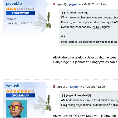
jaypablo
napisał(a)
jaypablo
» 07.08.2017 11:42
Yanush napisał(a):
W tym roku w obie strony ładnie prowadziła 
Posty:
26
Powiem, że o ile w poprzednich wersjach AM
Dołączył(a):
06.08.2017
byłem mile zaskoczony.
ZERO
błędów.
P.S.
Może dlatego, że zmieniłem prowadzącego na
AM Android na telefon? Jaka dokładnie wers
Całą drogę nią jechałeś? A dogrywałeś sobie 
Yanush
napisał(a)
Yanush
» 07.08.2017 12:09
jaypablo napisał(a):
AM Android na telefon? Jaka dokładnie wers
Całą drogę nią jechałeś? A dogrywałeś sobie
AM w navi MODECOM MX3, wersji teraz nie pa