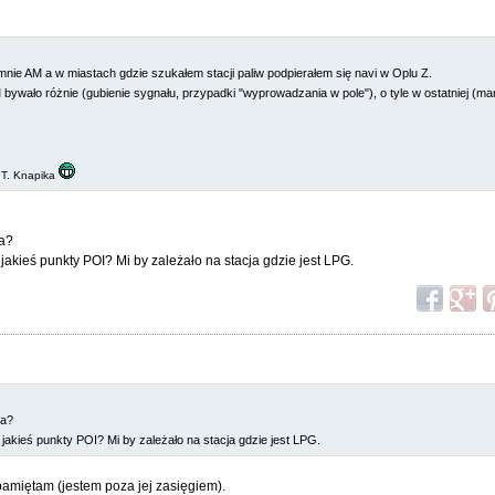
mnie AM a w miastach gdzie szukałem stacji paliw podpierałem się navi w Oplu Z.
 bywało różnie (gubienie sygnału, przypadki "wyprowadzania w pole"), o tyle w ostatniej (m
 T. Knapika
ja?
jakieś punkty POI? Mi by zależało na stacja gdzie jest LPG.
ja?
 jakieś punkty POI? Mi by zależało na stacja gdzie jest LPG.
miętam (jestem poza jej zasięgiem).