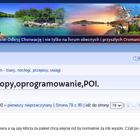
cie! Odkryj Chorwację i nie tylko na forum obecnych i przyszłych Croma
- trasy, noclegi, przepisy, uwagi
topy,oprogramowanie,POI.
93
» pierwszy nieprzeczytany
|
Strona
79
z
80
| idź do strony
|
...
1
iera a są opy którzy za pakiet chcą więcej niż by normalnie za mb wyszło. Czyli po 