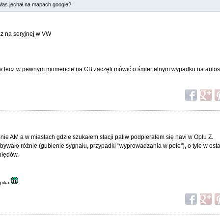
 Was jechał na mapach google?
az na seryjnej w VW
 lecz w pewnym momencie na CB zaczęli mówić o śmiertelnym wypadku na autostr
nie AM a w miastach gdzie szukałem stacji paliw podpierałem się navi w Oplu Z.
ywało różnie (gubienie sygnału, przypadki "wyprowadzania w pole"), o tyle w ost
łędów.
apika