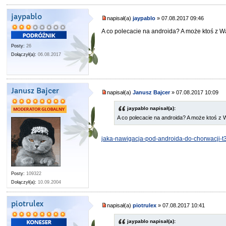
jaypablo
napisał(a)
jaypablo
» 07.08.2017 09:46
A co polecacie na androida? A może ktoś z 
Posty:
26
Dołączył(a):
06.08.2017
Janusz Bajcer
napisał(a)
Janusz Bajcer
» 07.08.2017 10:09
jaypablo napisał(a):
A co polecacie na androida? A może ktoś z
jaka-nawigacja-pod-androida-do-chorwacji-t
Posty:
109322
Dołączył(a):
10.09.2004
piotrulex
napisał(a)
piotrulex
» 07.08.2017 10:41
jaypablo napisał(a):