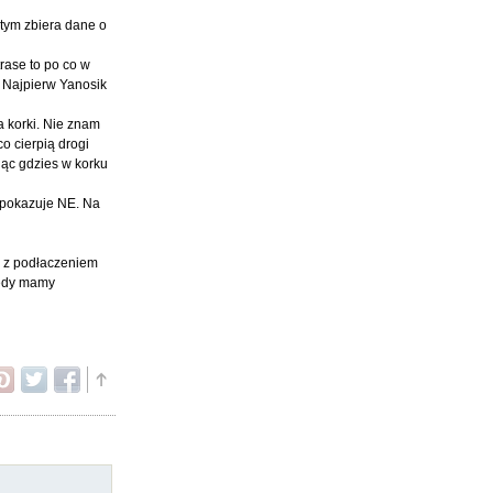
stym zbiera dane o
trase to po co w
. Najpierw Yanosik
a korki. Nie znam
o cierpią drogi
anąc gdzies w korku
o pokazuje NE. Na
vi z podłaczeniem
wtedy mamy