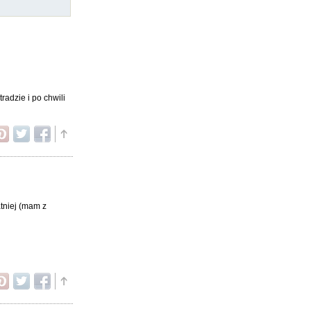
adzie i po chwili
atniej (mam z