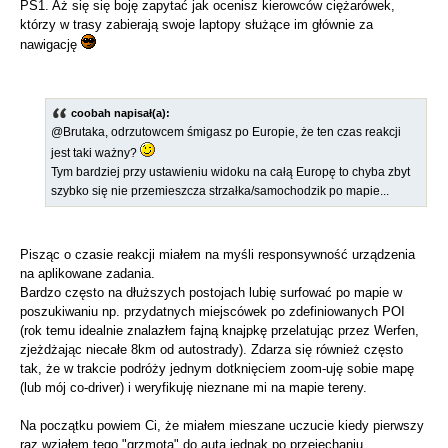
PS1. Aż się się boję zapytać jak ocenisz kierowców ciężarówek,
którzy w trasy zabierają swoje laptopy służące im głównie za
nawigację
coobah napisał(a):
@Brutaka, odrzutowcem śmigasz po Europie, że ten czas reakcji
jest taki ważny?
Tym bardziej przy ustawieniu widoku na całą Europę to chyba zbyt
szybko się nie przemieszcza strzałka/samochodzik po mapie...
Pisząc o czasie reakcji miałem na myśli responsywność urządzenia
na aplikowane zadania.
Bardzo często na dłuższych postojach lubię surfować po mapie w
poszukiwaniu np. przydatnych miejscówek po zdefiniowanych POI
(rok temu idealnie znalazłem fajną knajpkę przelatując przez Werfen,
zjeżdżając niecałe 8km od autostrady). Zdarza się również często
tak, że w trakcie podróży jednym dotknięciem zoom-uję sobie mapę
(lub mój co-driver) i weryfikuję nieznane mi na mapie tereny.
Na początku powiem Ci, że miałem mieszane uczucie kiedy pierwszy
raz wziąłem tego "grzmota" do auta jednak po przejechaniu