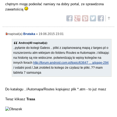
chętnym mogę podesłać namiary na dobry portal, ze sprawdzona
zawartością
napisał(a)
Brutaka
» 19.06.2015 23:01
Andrzej40 napisał(a):
..pytanie do kolegi Gatess .. pliki z zaplanowaną mapą z targeo.pl o
rozszerzeniu atm wklejam do folderu Routes w Automapie..i klikając
na historię są nie widoczne. potwierdzają to wpisy kolegów na
innych forach
http://forum.android.com.pl/topic/63647 ... a/page-294
/ ostatni post /.Jak zrobiłeś to kolego że czytasz te pliki..?? mam
tableta 7 samsunga
Do katalogu ../Automapa/Routes kopiujesz plik *.atm - to już masz
Teraz klikasz
Trasa