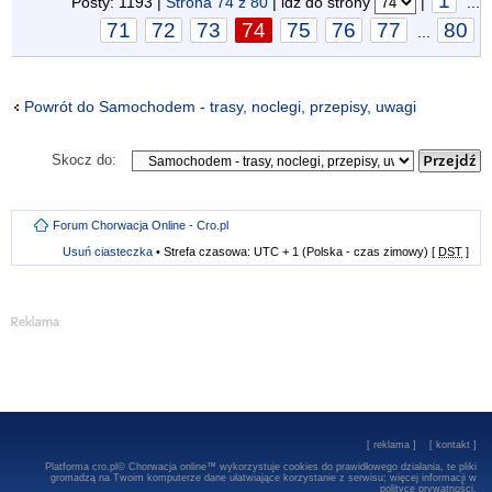
1
Posty: 1193 |
Strona
74
z
80
| idź do strony
|
...
71
72
73
74
75
76
77
80
...
Powrót do Samochodem - trasy, noclegi, przepisy, uwagi
Skocz do:
Forum Chorwacja Online - Cro.pl
Usuń ciasteczka
• Strefa czasowa: UTC + 1 (Polska - czas zimowy) [
DST
]
[
reklama
] [
kontakt
]
Platforma cro.pl© Chorwacja online™ wykorzystuje cookies do prawidłowego działania, te pliki
gromadzą na Twoim komputerze dane ułatwiające korzystanie z serwisu; więcej informacji w
polityce prywatności
.