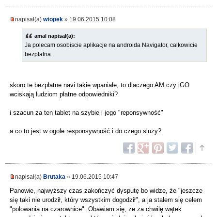
napisał(a)
wtopek
» 19.06.2015 10:08
amal napisał(a):
Ja polecam osobiscie aplikacje na androida Navigator, calkowicie
bezplatna .
skoro te bezpłatne navi takie wpaniałe, to dlaczego AM czy iGO
wciskają ludziom płatne odpowiedniki?
i szacun za ten tablet na szybie i jego "reponsywność"
a co to jest w ogole responsywność i do czego sluży?
napisał(a)
Brutaka
» 19.06.2015 10:47
Panowie, najwyższy czas zakończyć dysputę bo widzę, że "jeszcze
się taki nie urodził, który wszystkim dogodził", a ja stałem się celem
"polowania na czarownice". Obawiam się, że za chwilę wątek