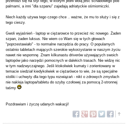
przerodzi się na styl tego, w którym jedni wolą jeść schabowego pod
palmami, a inni "dla szpanu" zajadają adriatyckie ośmiorniczki.
Niech każdy używa tego czego chce .. ważne, że mu to służy i się z
tego cieszy.
Gwoli wyjaśnień - laptop w ciężarowce to przecież nic nowego. Żaden
szpan, żaden luksus. Nie wiem co Wam się w tych głowach
"poprzestawiało" - to normalne narzędzia do pracy. O popularnych
ostatnio tabletach mających szerokie wykorzystanie w naszym życiu
nawet nie wspomnę. Znam kilkunastu driverów używających swoich
laptopów jako narzędzi pomocnych w dalekich trasach. Nie widzę nic
w tym nadzwyczajnego. Jeśli ktokolwiek kumaty i zorientowany w
temacie siedział kiedykolwiek w ciężarówce to wie, że są specjalne
stoliki i uchwyty dla tego typu rozwiązań - nikt o zdrowych zmysłach
nie nakleja laptopa/tabletu do szyby czołowej za pomocą 2-stronnej
taśmy
Pozdrawiam i życzę udanych wakacji!