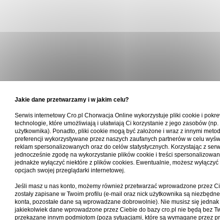
Jakie dane przetwarzamy i w jakim celu?
Serwis internetowy Cro.pl Chorwacja Online wykorzystuje pliki cookie i pokr
technologie, które umożliwiają i ułatwiają Ci korzystanie z jego zasobów (np.
użytkownika). Ponadto, pliki cookie mogą być założone i wraz z innymi meto
preferencji wykorzystywane przez naszych zaufanych partnerów w celu wyświ
reklam spersonalizowanych oraz do celów statystycznych. Korzystając z ser
jednocześnie zgodę na wykorzystanie plików cookie i treści spersonalizowa
jednakże wyłączyć niektóre z plików cookies. Ewentualnie, możesz wyłączyć 
opcjach swojej przeglądarki internetowej.
Jeśli masz u nas konto, możemy również przetwarzać wprowadzone przez Ci
zostały zapisane w Twoim profilu (e-mail oraz nick użytkownika są niezbędn
konta, pozostałe dane są wprowadzane dobrowolnie). Nie musisz się jednak
jakiekolwiek dane wprowadzone przez Ciebie do bazy cro.pl nie będą bez T
przekazane innym podmiotom (poza sytuacjami, które są wymagane przez pr