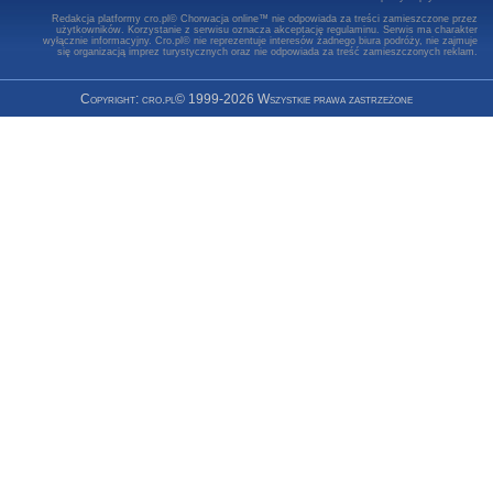
Redakcja platformy cro.pl© Chorwacja online™ nie odpowiada za treści zamieszczone przez
użytkowników. Korzystanie z serwisu oznacza akceptację regulaminu. Serwis ma charakter
wyłącznie informacyjny. Cro.pl© nie reprezentuje interesów żadnego biura podróży, nie zajmuje
się organizacją imprez turystycznych oraz nie odpowiada za treść zamieszczonych reklam.
Copyright: cro.pl© 1999-2026 Wszystkie prawa zastrzeżone