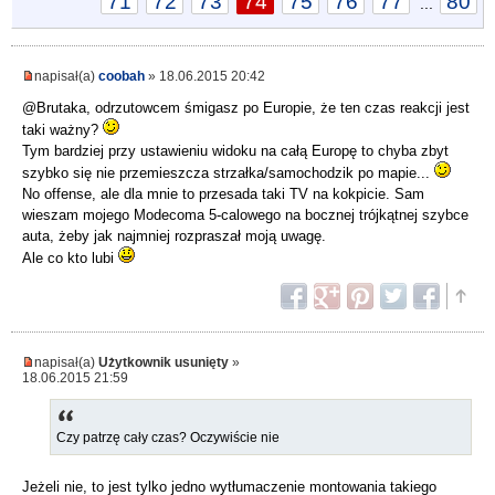
71
72
73
74
75
76
77
80
...
napisał(a)
coobah
» 18.06.2015 20:42
@Brutaka, odrzutowcem śmigasz po Europie, że ten czas reakcji jest
taki ważny?
Tym bardziej przy ustawieniu widoku na całą Europę to chyba zbyt
szybko się nie przemieszcza strzałka/samochodzik po mapie...
No offense, ale dla mnie to przesada taki TV na kokpicie. Sam
wieszam mojego Modecoma 5-calowego na bocznej trójkątnej szybce
auta, żeby jak najmniej rozpraszał moją uwagę.
Ale co kto lubi
napisał(a)
Użytkownik usunięty
»
18.06.2015 21:59
Czy patrzę cały czas? Oczywiście nie
Jeżeli nie, to jest tylko jedno wytłumaczenie montowania takiego