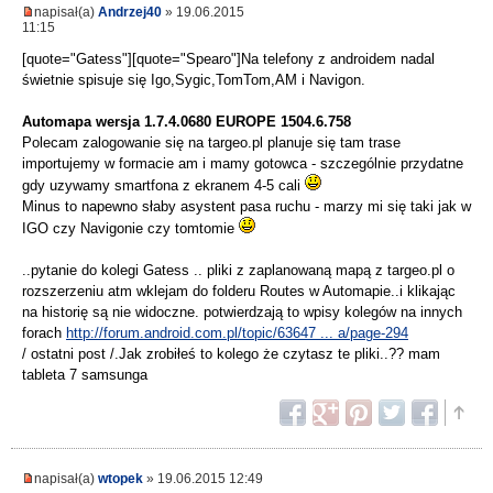
napisał(a)
Andrzej40
» 19.06.2015
11:15
[quote="Gatess"][quote="Spearo"]Na telefony z androidem nadal
świetnie spisuje się Igo,Sygic,TomTom,AM i Navigon.
Automapa wersja 1.7.4.0680 EUROPE 1504.6.758
Polecam zalogowanie się na targeo.pl planuje się tam trase
importujemy w formacie am i mamy gotowca - szczególnie przydatne
gdy uzywamy smartfona z ekranem 4-5 cali
Minus to napewno słaby asystent pasa ruchu - marzy mi się taki jak w
IGO czy Navigonie czy tomtomie
..pytanie do kolegi Gatess .. pliki z zaplanowaną mapą z targeo.pl o
rozszerzeniu atm wklejam do folderu Routes w Automapie..i klikając
na historię są nie widoczne. potwierdzają to wpisy kolegów na innych
forach
http://forum.android.com.pl/topic/63647 ... a/page-294
/ ostatni post /.Jak zrobiłeś to kolego że czytasz te pliki..?? mam
tableta 7 samsunga
napisał(a)
wtopek
» 19.06.2015 12:49