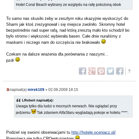
Hotel Coral Beach wybrany ze względu na rafę położoną obok
To samo nas skusiło żeby w zeszłym roku okazyjnie wyskoczyć do
Sharm jak ktoś zrezygnował i się miejsce zwolniło. Skromny hotel
bezpośrednio nad super rafą, nad którą zresztą mało kto schodził bo
było stromo i większość wybierała basen. Całe dnie nuraliśmy z
maskami i niczego nam do szczęścia nie brakowało
Czekam na dalsze wrażenia dla porównania z naszymi...
pzdr
napisał(a)
mirek109
» 02.08.2009 18:15
LRobert napisał(a):
Uwaga tylko dla ludzi o mocnych nerwach. Nie oglądać przy
jedzeniu
Tak zdaniem AlfaStaru wygladają pokoje w hotelu ****.
Podziel się swoimi obserwacjami tu
http://hotele.oceniacz.pl/
Pomożesz nie tylko CROentuzjastom