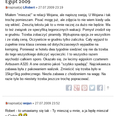
Egipt 2009
napisał(a)
LRobert
» 27.07.2009 23:19
Miałem "mieszać" w relacji Wojana, ale napiszę swoją. U Wojana i tak
trochę pomieszam. Pisać mogę już, ale zdjęcia to nie wiem kiedy uda
się wkleić. Zresztą tekstu jak to u mnie raczej za dużo nie będzie. Ma
to też związek ze specyfiką tegorocznych wakacji. Pomysł zrodził się
w grudniu. Trzeba zobaczyć piramidy. Wykupiona opcja ze wszystkim
i ze stałą ceną. Oczywiście w grudniu tylko zaliczka. Cały wyjazd to
zupełnie inna klasa cenowa od dotychczasowych wypadów na
kemping. Ponieważ w hotelu dwa tygodnie siedzieć się nie da trzeba
do tego wszystkiego doliczyć wycieczki. I to wszystko razem
wychodzi całkiem sporo. Okazało się, że lecimy egipskim czarterem
Airbusem A320. A one ostatnio jakoś "szybko spadają". Najciekawsza
zabawa była z pakowaniem walizek. Zmieścić się trzeba było w
15kg+5kg podrecznego. Niezła zabawa z chodzeniem na wagę. Na
razie tyle bo niestety trzeba jeszcze trochę popracować.
napisał(a)
wojan
» 27.07.2009 23:52
Robert - to umawiamy się tak - Ty mieszaj u mnie, a ja będę mieszał
u Ciebie