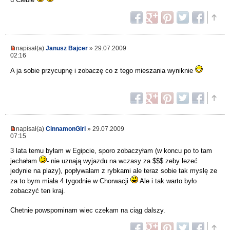
napisał(a)
Janusz Bajcer
» 29.07.2009
02:16
A ja sobie przycupnę i zobaczę co z tego mieszania wyniknie
napisał(a)
CinnamonGirl
» 29.07.2009
07:15
3 lata temu byłam w Egipcie, sporo zobaczyłam (w koncu po to tam
jechałam
- nie uznają wyjazdu na wczasy za $$$ zeby lezeć
jedynie na plazy), popływałam z rybkami ale teraz sobie tak myslę ze
za to bym miała 4 tygodnie w Chorwacji
Ale i tak warto było
zobaczyć ten kraj.
Chetnie powspominam wiec czekam na ciąg dalszy.