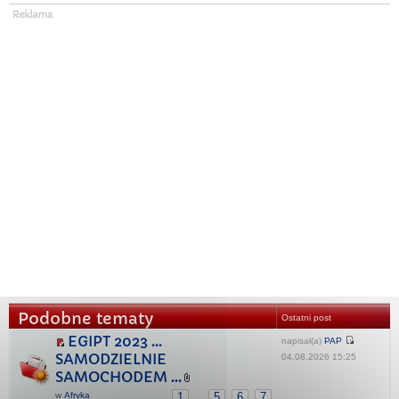
Podobne tematy
Ostatni post
EGIPT 2023 ...
napisał(a)
PAP
SAMODZIELNIE
04.08.2026 15:25
SAMOCHODEM ...
w
Afryka
1
5
6
7
...