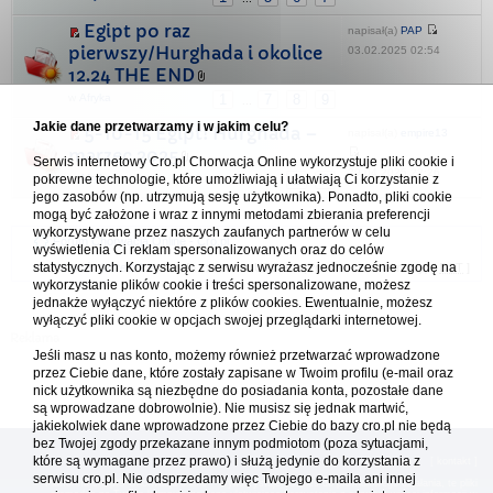
Egipt po raz
napisał(a)
PAP
pierwszy/Hurghada i okolice
03.02.2025 02:54
12.24 THE END
w
Afryka
1
7
8
9
...
Jakie dane przetwarzamy i w jakim celu?
5-10-15 Egipt! Hurghada –
napisał(a)
empire13
marzec 2025
Serwis internetowy Cro.pl Chorwacja Online wykorzystuje pliki cookie i
29.04.2025 22:26
w
Afryka
1
2
pokrewne technologie, które umożliwiają i ułatwiają Ci korzystanie z
jego zasobów (np. utrzymują sesję użytkownika). Ponadto, pliki cookie
mogą być założone i wraz z innymi metodami zbierania preferencji
wykorzystywane przez naszych zaufanych partnerów w celu
Forum Chorwacja Online - Cro.pl
wyświetlenia Ci reklam spersonalizowanych oraz do celów
statystycznych. Korzystając z serwisu wyrażasz jednocześnie zgodę na
Usuń ciasteczka
• Strefa czasowa: UTC + 1 (Polska - czas zimowy) [
DST
]
wykorzystanie plików cookie i treści spersonalizowane, możesz
jednakże wyłączyć niektóre z plików cookies. Ewentualnie, możesz
wyłączyć pliki cookie w opcjach swojej przeglądarki internetowej.
Jeśli masz u nas konto, możemy również przetwarzać wprowadzone
przez Ciebie dane, które zostały zapisane w Twoim profilu (e-mail oraz
nick użytkownika są niezbędne do posiadania konta, pozostałe dane
są wprowadzane dobrowolnie). Nie musisz się jednak martwić,
jakiekolwiek dane wprowadzone przez Ciebie do bazy cro.pl nie będą
bez Twojej zgody przekazane innym podmiotom (poza sytuacjami,
które są wymagane przez prawo) i służą jedynie do korzystania z
[
reklama
] [
kontakt
]
serwisu cro.pl. Nie odsprzedamy więc Twojego e-maila ani innej
Platforma cro.pl© Chorwacja online™ wykorzystuje cookies do prawidłowego działania, te pliki