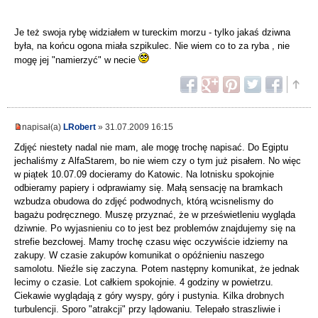
Je też swoja rybę widziałem w tureckim morzu - tylko jakaś dziwna
była, na końcu ogona miała szpikulec. Nie wiem co to za ryba , nie
mogę jej "namierzyć" w necie
napisał(a)
LRobert
» 31.07.2009 16:15
Zdjęć niestety nadal nie mam, ale mogę trochę napisać. Do Egiptu
jechaliśmy z AlfaStarem, bo nie wiem czy o tym już pisałem. No więc
w piątek 10.07.09 docieramy do Katowic. Na lotnisku spokojnie
odbieramy papiery i odprawiamy się. Małą sensację na bramkach
wzbudza obudowa do zdjęć podwodnych, którą wcisnelismy do
bagażu podręcznego. Muszę przyznać, że w prześwietleniu wygląda
dziwnie. Po wyjasnieniu co to jest bez problemów znajdujemy się na
strefie bezcłowej. Mamy trochę czasu więc oczywiście idziemy na
zakupy. W czasie zakupów komunikat o opóźnieniu naszego
samolotu. Nieźle się zaczyna. Potem następny komunikat, że jednak
lecimy o czasie. Lot całkiem spokojnie. 4 godziny w powietrzu.
Ciekawie wyglądają z góry wyspy, góry i pustynia. Kilka drobnych
turbulencji. Sporo "atrakcji" przy lądowaniu. Telepało straszliwie i