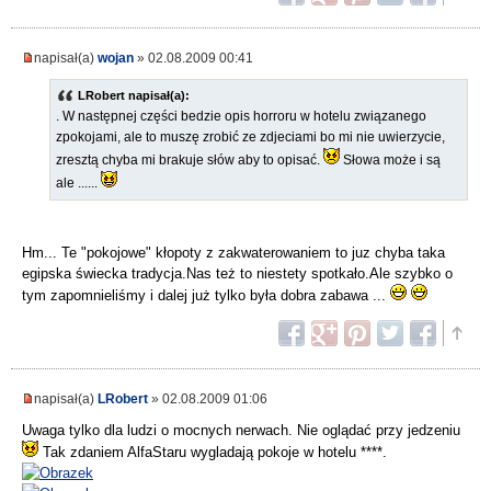
napisał(a)
wojan
» 02.08.2009 00:41
LRobert napisał(a):
. W następnej części bedzie opis horroru w hotelu związanego
zpokojami, ale to muszę zrobić ze zdjeciami bo mi nie uwierzycie,
zresztą chyba mi brakuje słów aby to opisać.
Słowa może i są
ale ......
Hm... Te "pokojowe" kłopoty z zakwaterowaniem to juz chyba taka
egipska świecka tradycja.Nas też to niestety spotkało.Ale szybko o
tym zapomnieliśmy i dalej już tylko była dobra zabawa ...
napisał(a)
LRobert
» 02.08.2009 01:06
Uwaga tylko dla ludzi o mocnych nerwach. Nie oglądać przy jedzeniu
Tak zdaniem AlfaStaru wygladają pokoje w hotelu ****.