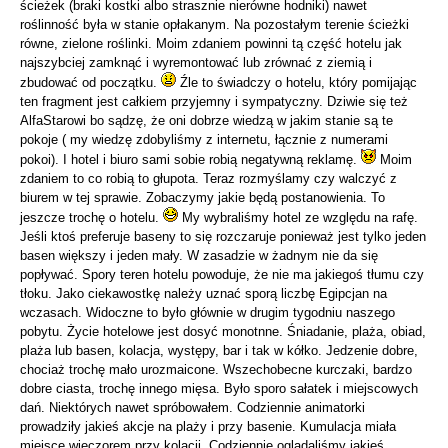
ścieżek (braki kostki albo strasznie nierówne hodniki) nawet
roślinność była w stanie opłakanym. Na pozostałym terenie ścieżki
równe, zielone roślinki. Moim zdaniem powinni tą część hotelu jak
najszybciej zamknąć i wyremontować lub zrównać z ziemią i
zbudować od początku.
Źle to świadczy o hotelu, który pomijając
ten fragment jest całkiem przyjemny i sympatyczny. Dziwie się też
AlfaStarowi bo sądzę, że oni dobrze wiedzą w jakim stanie są te
pokoje ( my wiedzę zdobyliśmy z internetu, łącznie z numerami
pokoi). I hotel i biuro sami sobie robią negatywną reklamę.
Moim
zdaniem to co robią to głupota. Teraz rozmyślamy czy walczyć z
biurem w tej sprawie. Zobaczymy jakie będą postanowienia. To
jeszcze trochę o hotelu.
My wybraliśmy hotel ze względu na rafę.
Jeśli ktoś preferuje baseny to się rozczaruje ponieważ jest tylko jeden
basen większy i jeden mały. W zasadzie w żadnym nie da się
popływać. Spory teren hotelu powoduje, że nie ma jakiegoś tłumu czy
tłoku. Jako ciekawostkę należy uznać sporą liczbę Egipcjan na
wczasach. Widoczne to było głównie w drugim tygodniu naszego
pobytu. Życie hotelowe jest dosyć monotnne. Śniadanie, plaża, obiad,
plaża lub basen, kolacja, występy, bar i tak w kółko. Jedzenie dobre,
chociaż trochę mało urozmaicone. Wszechobecne kurczaki, bardzo
dobre ciasta, trochę innego mięsa. Było sporo sałatek i miejscowych
dań. Niektórych nawet spróbowałem. Codziennie animatorki
prowadziły jakieś akcje na plaży i przy basenie. Kumulacja miała
miejsce wieczorem przy kolacji. Codziennie oglądaliśmy jakieś