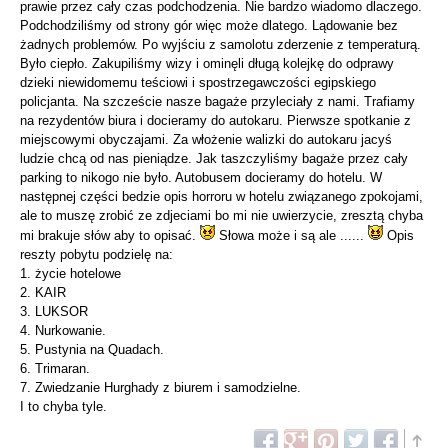
prawie przez cały czas podchodzenia. Nie bardzo wiadomo dlaczego.
Podchodziliśmy od strony gór więc może dlatego. Lądowanie bez
żadnych problemów. Po wyjściu z samolotu zderzenie z temperaturą.
Było ciepło. Zakupiliśmy wizy i ominęli długą kolejkę do odprawy
dzieki niewidomemu teściowi i spostrzegawczości egipskiego
policjanta. Na szczeście nasze bagaże przyleciały z nami. Trafiamy
na rezydentów biura i docieramy do autokaru. Pierwsze spotkanie z
miejscowymi obyczajami. Za włożenie walizki do autokaru jacyś
ludzie chcą od nas pieniądze. Jak taszczyliśmy bagaże przez cały
parking to nikogo nie było. Autobusem docieramy do hotelu. W
następnej części bedzie opis horroru w hotelu związanego zpokojami,
ale to muszę zrobić ze zdjeciami bo mi nie uwierzycie, zresztą chyba
mi brakuje słów aby to opisać.
Słowa może i są ale ......
Opis
reszty pobytu podzielę na:
1. życie hotelowe
2. KAIR
3. LUKSOR
4. Nurkowanie.
5. Pustynia na Quadach.
6. Trimaran.
7. Zwiedzanie Hurghady z biurem i samodzielne.
I to chyba tyle.