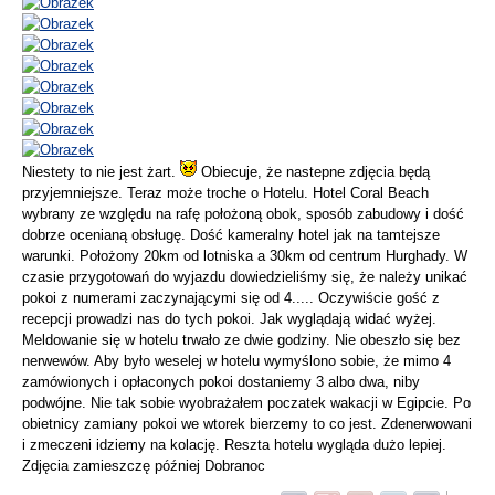
Niestety to nie jest żart.
Obiecuje, że nastepne zdjęcia będą
przyjemniejsze. Teraz może troche o Hotelu. Hotel Coral Beach
wybrany ze względu na rafę położoną obok, sposób zabudowy i dość
dobrze ocenianą obsługę. Dość kameralny hotel jak na tamtejsze
warunki. Położony 20km od lotniska a 30km od centrum Hurghady. W
czasie przygotowań do wyjazdu dowiedzieliśmy się, że należy unikać
pokoi z numerami zaczynającymi się od 4..... Oczywiście gość z
recepcji prowadzi nas do tych pokoi. Jak wyglądają widać wyżej.
Meldowanie się w hotelu trwało ze dwie godziny. Nie obeszło się bez
nerwewów. Aby było weselej w hotelu wymyślono sobie, że mimo 4
zamówionych i opłaconych pokoi dostaniemy 3 albo dwa, niby
podwójne. Nie tak sobie wyobrażałem poczatek wakacji w Egipcie. Po
obietnicy zamiany pokoi we wtorek bierzemy to co jest. Zdenerwowani
i zmeczeni idziemy na kolację. Reszta hotelu wygląda dużo lepiej.
Zdjęcia zamieszczę później Dobranoc