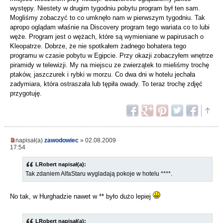
występy. Niestety w drugim tygodniu pobytu program był ten sam.
Mogliśmy zobaczyć to co umknęło nam w pierwszym tygodniu. Tak
apropo oglądam właśnie na Discovery program tego wariata co to lubi
węże. Program jest o wężach, które są wymieniane w papirusach o
Kleopatrze. Dobrze, że nie spotkałem żadnego bohatera tego
programu w czasie pobytu w Egipcie. Przy okazji zobaczyłem wnętrze
piramidy w telewizji. My na miejscu ze zwierzątek to mieliśmy trochę
ptaków, jaszczurek i rybki w morzu. Co dwa dni w hotelu jechała
zadymiara, która ostraszała lub tępiła owady. To teraz trochę zdjęć
przygotuję.
napisał(a)
zawodowiec
» 02.08.2009
17:54
LRobert napisał(a):
Tak zdaniem AlfaStaru wygladają pokoje w hotelu ****.
No tak, w Hurghadzie nawet w ** było dużo lepiej
LRobert napisał(a):