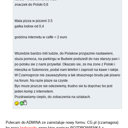
znaczek do Polski 0,6
Mala pizza w pizzerii 3.5
galka lodow od 0,4
godzina internetu w caffe = 2 euro
Wszedzie bardzo mili ludzie, do Polakow przyjaznie nastawieni,
sluza pomoca, na parkingu w Budwie podszedl do nas starszy pan i
po polsku sie z nami przywital. Okazalo sie, ze ma zone z Polski i
mieszka w Sutomorze, podal nam telefon i zaprosil na kawe i rakije.
W Czarnogorze nie zauwazylismy a tak strasznego brudu jak pisano
na forum. Na razie plaze sa czyste.
Byc moze jeszcze sie odezwiemy, trudno sie tu dopchac bo jest
jeden komp z internetem.
Pozdrawiamy cieplo, do zobaczenia na szlakach.
Polecam do ADMINA ze zainstaluje nowy formu: CG.pl (czarnagora)
bo poza
krakuscity
znow ktos napisze POZDROWIENKA z