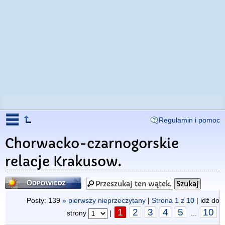
Regulamin i pomoc
Chorwacko-czarnogorskie
relacje Krakusow.
Odpowiedz
Posty: 139
» pierwszy nieprzeczytany
|
Strona
1
z
10
| idź do
1
2
3
4
5
10
strony
|
...