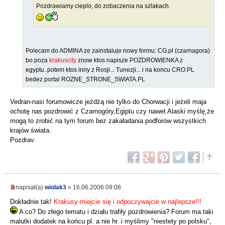
Pozdrawiamy cieplo, do zobaczenia na szlakach.
Polecam do ADMINA ze zainstaluje nowy formu: CG.pl (czarnagora)
bo poza
krakuscity
znow ktos napisze POZDROWIENKA z
egyptu..potem ktos inny z Rosji... Tunezji... i na koncu CRO.PL
bedez portal ROZNE_STRONE_SWIATA.PL
Vedran-nasi forumowicze jeżdżą nie tylko do Chorwacji i jeżeli maja
ochotę nas pozdrowić z Czarnogóry,Egiptu czy nawet Alaski myślę,że
mogą to zrobić na tym forum bez zakaładania podforów wszystkich
krajów świata.
Pozdrav.
napisał(a)
wiolak3
» 16.06.2006 09:08
Dokładnie tak!
Krakusy-miejcie się i odpoczywajcie w najlepsze!!!
A co? Do złego tematu i działu trafiły pozdrowienia? Forum ma taki
malutki dodatek na końcu pl. a nie hr. i myślimy "niestety po polsku",