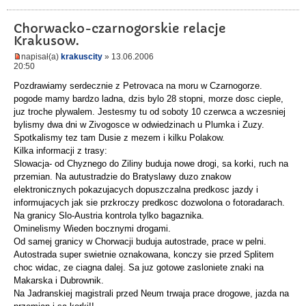
Chorwacko-czarnogorskie relacje
Krakusow.
napisał(a)
krakuscity
» 13.06.2006
20:50
Pozdrawiamy serdecznie z Petrovaca na moru w Czarnogorze.
pogode mamy bardzo ladna, dzis bylo 28 stopni, morze dosc cieple,
juz troche plywalem. Jestesmy tu od soboty 10 czerwca a wczesniej
bylismy dwa dni w Zivogosce w odwiedzinach u Plumka i Zuzy.
Spotkalismy tez tam Dusie z mezem i kilku Polakow.
Kilka informacji z trasy:
Slowacja- od Chyznego do Ziliny buduja nowe drogi, sa korki, ruch na
przemian. Na autustradzie do Bratyslawy duzo znakow
elektronicznych pokazujacych dopuszczalna predkosc jazdy i
informujacych jak sie przkroczy predkosc dozwolona o fotoradarach.
Na granicy Slo-Austria kontrola tylko bagaznika.
Ominelismy Wieden bocznymi drogami.
Od samej granicy w Chorwacji buduja autostrade, prace w pelni.
Autostrada super swietnie oznakowana, konczy sie przed Splitem
choc widac, ze ciagna dalej. Sa juz gotowe zasloniete znaki na
Makarska i Dubrownik.
Na Jadranskiej magistrali przed Neum trwaja prace drogowe, jazda na