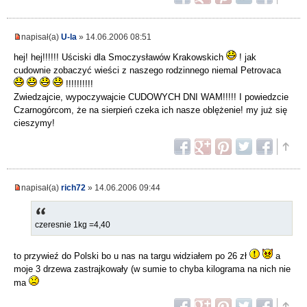
napisał(a)
U-la
» 14.06.2006 08:51
hej! hej!!!!!! Uściski dla Smoczysławów Krakowskich
! jak
cudownie zobaczyć wieści z naszego rodzinnego niemal Petrovaca
!!!!!!!!!!
Zwiedzajcie, wypoczywajcie CUDOWYCH DNI WAM!!!!! I powiedzcie
Czarnogórcom, że na sierpień czeka ich nasze oblężenie! my już się
cieszymy!
napisał(a)
rich72
» 14.06.2006 09:44
czeresnie 1kg =4,40
to przywieź do Polski bo u nas na targu widziałem po 26 zł
a
moje 3 drzewa zastrajkowały (w sumie to chyba kilograma na nich nie
ma