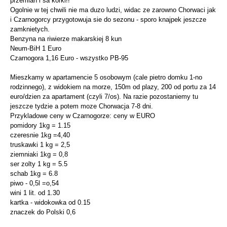
przemian i sa korki!!
Ogolnie w tej chwili nie ma duzo ludzi, widac ze zarowno Chorwaci jak
i Czarnogorcy przygotowuja sie do sezonu - sporo knajpek jeszcze
zamknietych.
Benzyna na riwierze makarskiej 8 kun
Neum-BiH 1 Euro
Czarnogora 1,16 Euro - wszystko PB-95
Mieszkamy w apartamencie 5 osobowym (cale pietro domku 1-no
rodzinnego), z widokiem na morze, 150m od plazy, 200 od portu za 14
euro/dzien za apartament (czyli 7/os). Na razie pozostaniemy tu
jeszcze tydzie a potem moze Chorwacja 7-8 dni.
Przykladowe ceny w Czarnogorze: ceny w EURO
pomidory 1kg = 1.15
czeresnie 1kg =4,40
truskawki 1 kg = 2,5
ziemniaki 1kg = 0,8
ser zolty 1 kg = 5.5
schab 1kg = 6.8
piwo - 0,5l =o,54
wini 1 lit. od 1.30
kartka - widokowka od 0.15
znaczek do Polski 0,6