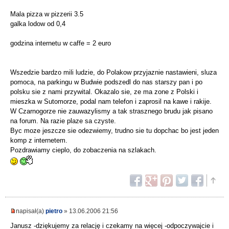
Mala pizza w pizzerii 3.5
galka lodow od 0,4
godzina internetu w caffe = 2 euro
Wszedzie bardzo mili ludzie, do Polakow przyjaznie nastawieni, sluza
pomoca, na parkingu w Budwie podszedl do nas starszy pan i po
polsku sie z nami przywital. Okazalo sie, ze ma zone z Polski i
mieszka w Sutomorze, podal nam telefon i zaprosil na kawe i rakije.
W Czarnogorze nie zauwazylismy a tak strasznego brudu jak pisano
na forum. Na razie plaze sa czyste.
Byc moze jeszcze sie odezwiemy, trudno sie tu dopchac bo jest jeden
komp z internetem.
Pozdrawiamy cieplo, do zobaczenia na szlakach.
napisał(a)
pietro
» 13.06.2006 21:56
Janusz -dziękujemy za relację i czekamy na więcej -odpoczywajcie i