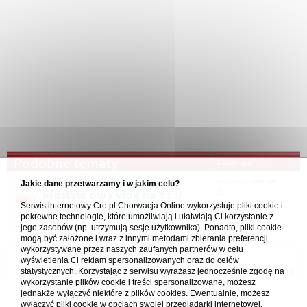
Podobne tematy
Ostatni post
Mój chorwacko-
napisał(a)
ziemniak
Jakie dane przetwarzamy i w jakim celu?
lifestyle'owy vlog na YT :)
Serwis internetowy Cro.pl Chorwacja Online wykorzystuje pliki cookie i
05.06.2024 20:19
w
Nasze relacje z
1
2
3
4
5
pokrewne technologie, które umożliwiają i ułatwiają Ci korzystanie z
podróży
jego zasobów (np. utrzymują sesję użytkownika). Ponadto, pliki cookie
mogą być założone i wraz z innymi metodami zbierania preferencji
wykorzystywane przez naszych zaufanych partnerów w celu
Forum Chorwacja Online - Cro.pl
wyświetlenia Ci reklam spersonalizowanych oraz do celów
statystycznych. Korzystając z serwisu wyrażasz jednocześnie zgodę na
Usuń ciasteczka
• Strefa czasowa: UTC + 1 (Polska - czas zimowy) [
DST
]
wykorzystanie plików cookie i treści spersonalizowane, możesz
jednakże wyłączyć niektóre z plików cookies. Ewentualnie, możesz
wyłączyć pliki cookie w opcjach swojej przeglądarki internetowej.