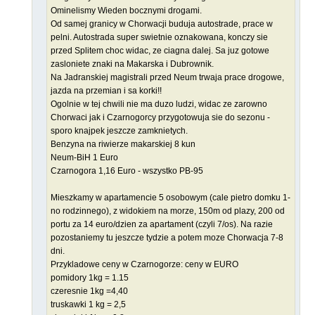
Ominelismy Wieden bocznymi drogami.
Od samej granicy w Chorwacji buduja autostrade, prace w
pelni. Autostrada super swietnie oznakowana, konczy sie
przed Splitem choc widac, ze ciagna dalej. Sa juz gotowe
zasloniete znaki na Makarska i Dubrownik.
Na Jadranskiej magistrali przed Neum trwaja prace drogowe,
jazda na przemian i sa korki!!
Ogolnie w tej chwili nie ma duzo ludzi, widac ze zarowno
Chorwaci jak i Czarnogorcy przygotowuja sie do sezonu -
sporo knajpek jeszcze zamknietych.
Benzyna na riwierze makarskiej 8 kun
Neum-BiH 1 Euro
Czarnogora 1,16 Euro - wszystko PB-95
Mieszkamy w apartamencie 5 osobowym (cale pietro domku 1-
no rodzinnego), z widokiem na morze, 150m od plazy, 200 od
portu za 14 euro/dzien za apartament (czyli 7/os). Na razie
pozostaniemy tu jeszcze tydzie a potem moze Chorwacja 7-8
dni.
Przykladowe ceny w Czarnogorze: ceny w EURO
pomidory 1kg = 1.15
czeresnie 1kg =4,40
truskawki 1 kg = 2,5