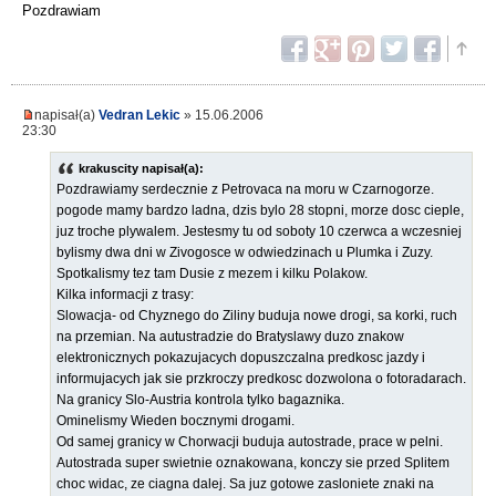
Pozdrawiam
napisał(a)
Vedran Lekic
» 15.06.2006
23:30
krakuscity napisał(a):
Pozdrawiamy serdecznie z Petrovaca na moru w Czarnogorze.
pogode mamy bardzo ladna, dzis bylo 28 stopni, morze dosc cieple,
juz troche plywalem. Jestesmy tu od soboty 10 czerwca a wczesniej
bylismy dwa dni w Zivogosce w odwiedzinach u Plumka i Zuzy.
Spotkalismy tez tam Dusie z mezem i kilku Polakow.
Kilka informacji z trasy:
Slowacja- od Chyznego do Ziliny buduja nowe drogi, sa korki, ruch
na przemian. Na autustradzie do Bratyslawy duzo znakow
elektronicznych pokazujacych dopuszczalna predkosc jazdy i
informujacych jak sie przkroczy predkosc dozwolona o fotoradarach.
Na granicy Slo-Austria kontrola tylko bagaznika.
Ominelismy Wieden bocznymi drogami.
Od samej granicy w Chorwacji buduja autostrade, prace w pelni.
Autostrada super swietnie oznakowana, konczy sie przed Splitem
choc widac, ze ciagna dalej. Sa juz gotowe zasloniete znaki na