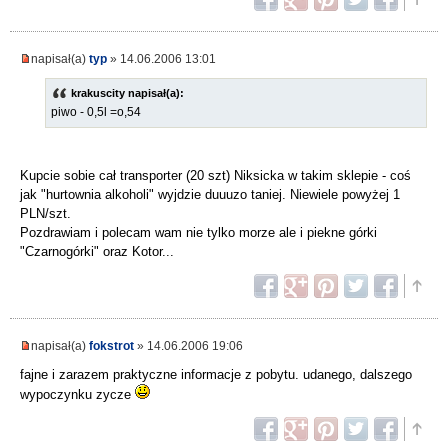
napisał(a)
typ
» 14.06.2006 13:01
krakuscity napisał(a):
piwo - 0,5l =o,54
Kupcie sobie cał transporter (20 szt) Niksicka w takim sklepie - coś
jak "hurtownia alkoholi" wyjdzie duuuzo taniej. Niewiele powyżej 1
PLN/szt.
Pozdrawiam i polecam wam nie tylko morze ale i piekne górki
"Czarnogórki" oraz Kotor...
napisał(a)
fokstrot
» 14.06.2006 19:06
fajne i zarazem praktyczne informacje z pobytu. udanego, dalszego
wypoczynku zycze