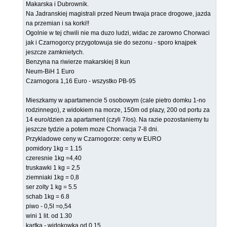
Makarska i Dubrownik.
Na Jadranskiej magistrali przed Neum trwaja prace drogowe, jazda
na przemian i sa korki!!
Ogolnie w tej chwili nie ma duzo ludzi, widac ze zarowno Chorwaci
jak i Czarnogorcy przygotowuja sie do sezonu - sporo knajpek
jeszcze zamknietych.
Benzyna na riwierze makarskiej 8 kun
Neum-BiH 1 Euro
Czarnogora 1,16 Euro - wszystko PB-95
Mieszkamy w apartamencie 5 osobowym (cale pietro domku 1-no
rodzinnego), z widokiem na morze, 150m od plazy, 200 od portu za
14 euro/dzien za apartament (czyli 7/os). Na razie pozostaniemy tu
jeszcze tydzie a potem moze Chorwacja 7-8 dni.
Przykladowe ceny w Czarnogorze: ceny w EURO
pomidory 1kg = 1.15
czeresnie 1kg =4,40
truskawki 1 kg = 2,5
ziemniaki 1kg = 0,8
ser zolty 1 kg = 5.5
schab 1kg = 6.8
piwo - 0,5l =o,54
wini 1 lit. od 1.30
kartka - widokowka od 0.15