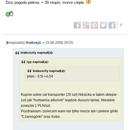
Dzis pogoda piekna, + 30 stopni, morze cieple.
napisał(a)
AndrzejJ.
» 15.06.2006 20:55
krakuscity napisał(a):
typ napisał(a):
krakuscity napisał(a):
piwo - 0,5l =o,54
Kupcie sobie cał transporter (20 szt) Niksicka w takim sklepie -
coś jak "hurtownia alkoholi" wyjdzie duuuzo taniej. Niewiele
powyżej 1 PLN/szt.
Pozdrawiam i polecam wam nie tylko morze ale i piekne górki
"Czarnogórki" oraz Kotor...