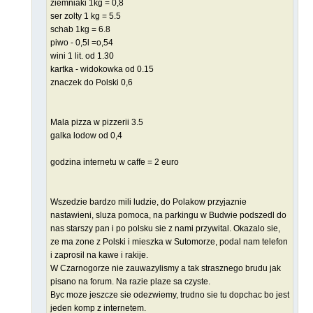
ziemniaki 1kg = 0,8
ser zolty 1 kg = 5.5
schab 1kg = 6.8
piwo - 0,5l =o,54
wini 1 lit. od 1.30
kartka - widokowka od 0.15
znaczek do Polski 0,6
Mala pizza w pizzerii 3.5
galka lodow od 0,4
godzina internetu w caffe = 2 euro
Wszedzie bardzo mili ludzie, do Polakow przyjaznie
nastawieni, sluza pomoca, na parkingu w Budwie podszedl do
nas starszy pan i po polsku sie z nami przywital. Okazalo sie,
ze ma zone z Polski i mieszka w Sutomorze, podal nam telefon
i zaprosil na kawe i rakije.
W Czarnogorze nie zauwazylismy a tak strasznego brudu jak
pisano na forum. Na razie plaze sa czyste.
Byc moze jeszcze sie odezwiemy, trudno sie tu dopchac bo jest
jeden komp z internetem.