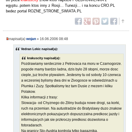
egyptu..potem ktos inny z Rosji... Tunezji... i na koncu CRO.PL
bedez portal ROZNE_STRONE_SWIATA.PL
napisał(a)
wojan
» 16.06.2006 08:48
Vedran Lekic napisał(a):
krakuscity napisał(a):
Pozdrawiamy serdecznie z Petrovaca na moru w Czarnogorze.
pogode mamy bardzo ladna, dzis bylo 28 stopni, morze dosc
cieple, juz troche plywalem. Jestesmy tu od soboty 10 czerwca
a wczesniej bylismy dwa dni w Zivogosce w odwiedzinach u
Plumka i Zuzy. Spotkalismy tez tam Dusie z mezem i kilku
Polakow.
Kilka informacji z trasy:
Slowacja- od Chyznego do Ziliny buduja nowe drogi, sa korki,
ruch na przemian. Na autustradzie do Bratyslawy duzo znakow
elektronicznych pokazujacych dopuszczalna predkosc jazdy i
informujacych jak sie przkroczy predkosc dozwolona o
fotoradarach.
Na granicy Slo-Austria kontrola tylko bagaznika.