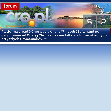
forum
Platforma cro.pl© Chorwacja online™
- podróżuj z nami po
całym świecie! Odkryj Chorwację i nie tylko na forum obecnych i
przyszłych Cromaniaków ツ