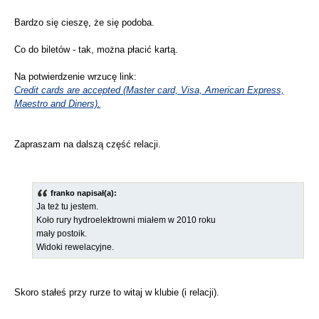
Bardzo się cieszę, że się podoba.
Co do biletów - tak, można płacić kartą.
Na potwierdzenie wrzucę link:
Credit cards are accepted (Master card, Visa, American Express,
Maestro and Diners).
Zapraszam na dalszą część relacji.
franko napisał(a):
Ja też tu jestem.
Koło rury hydroelektrowni miałem w 2010 roku
mały postoik.
Widoki rewelacyjne.
Skoro stałeś przy rurze to witaj w klubie (i relacji).