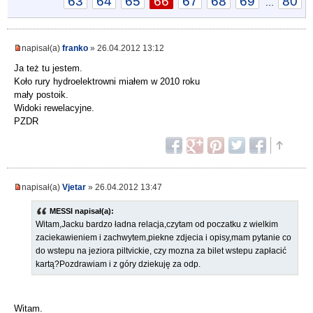
63
64
65
66
67
68
69
80
...
napisał(a)
franko
» 26.04.2012 13:12
Ja też tu jestem.
Koło rury hydroelektrowni miałem w 2010 roku
mały postoik.
Widoki rewelacyjne.
PZDR
napisał(a)
Vjetar
» 26.04.2012 13:47
MESSI napisał(a):
Witam,Jacku bardzo ładna relacja,czytam od poczatku z wielkim
zaciekawieniem i zachwytem,piekne zdjecia i opisy,mam pytanie co
do wstepu na jeziora piltvickie, czy mozna za bilet wstepu zapłacić
kartą?Pozdrawiam i z góry dziekuję za odp.
Witam.