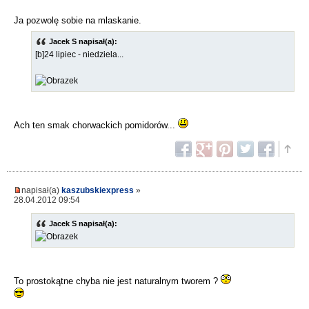
Ja pozwolę sobie na mlaskanie.
Jacek S napisał(a):
[b]24 lipiec - niedziela...
Ach ten smak chorwackich pomidorów...
napisał(a)
kaszubskiexpress
»
28.04.2012 09:54
Jacek S napisał(a):
To prostokątne chyba nie jest naturalnym tworem ?