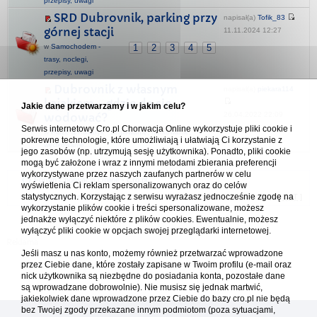
przepisy, uwagi
SRD Dubrovnik, parking przy
napisał(a)
Tofik_83
górnej stacji
11.11.2024 12:27
w
Samochodem -
1
2
3
4
5
trasy, noclegi,
przepisy, uwagi
Dubrovnik z własnym
napisał(a)
piekara114
kajakiem - gdzie da się
Jakie dane przetwarzamy i w jakim celu?
26.04.2022 22:09
wodować?
Serwis internetowy Cro.pl Chorwacja Online wykorzystuje pliki cookie i
w
Plaże & Adriatyk - żeglowanie, nurkowanie,
pokrewne technologie, które umożliwiają i ułatwiają Ci korzystanie z
wędkowanie...
jego zasobów (np. utrzymują sesję użytkownika). Ponadto, pliki cookie
mogą być założone i wraz z innymi metodami zbierania preferencji
wykorzystywane przez naszych zaufanych partnerów w celu
Forum Chorwacja Online - Cro.pl
wyświetlenia Ci reklam spersonalizowanych oraz do celów
statystycznych. Korzystając z serwisu wyrażasz jednocześnie zgodę na
Usuń ciasteczka
• Strefa czasowa: UTC + 1 (Polska - czas zimowy) [
DST
]
wykorzystanie plików cookie i treści spersonalizowane, możesz
jednakże wyłączyć niektóre z plików cookies. Ewentualnie, możesz
wyłączyć pliki cookie w opcjach swojej przeglądarki internetowej.
Jeśli masz u nas konto, możemy również przetwarzać wprowadzone
przez Ciebie dane, które zostały zapisane w Twoim profilu (e-mail oraz
nick użytkownika są niezbędne do posiadania konta, pozostałe dane
są wprowadzane dobrowolnie). Nie musisz się jednak martwić,
jakiekolwiek dane wprowadzone przez Ciebie do bazy cro.pl nie będą
bez Twojej zgody przekazane innym podmiotom (poza sytuacjami,