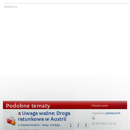
Podobne tematy
Ostatni post
Uwaga ważne: Droga
napisał(a)
piekara114
ratunkowa w Austrii
03.09.2021 15:13
w
Samochodem - trasy, noclegi,
1
2
3