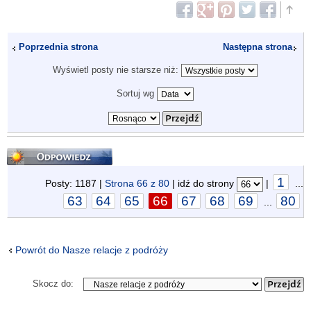
Poprzednia strona
Następna strona
Wyświetl posty nie starsze niż:
Sortuj wg
Odpowiedz
1
Posty: 1187 |
Strona
66
z
80
| idź do strony
|
...
63
64
65
66
67
68
69
80
...
Powrót do Nasze relacje z podróży
Skocz do: