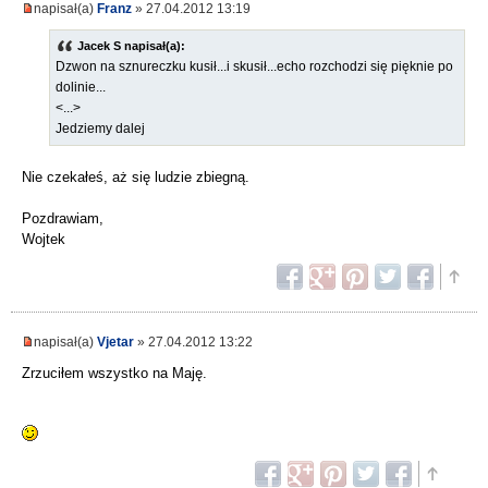
napisał(a)
Franz
» 27.04.2012 13:19
Jacek S napisał(a):
Dzwon na sznureczku kusił...i skusił...echo rozchodzi się pięknie po
dolinie...
<...>
Jedziemy dalej
Nie czekałeś, aż się ludzie zbiegną.
Pozdrawiam,
Wojtek
napisał(a)
Vjetar
» 27.04.2012 13:22
Zrzuciłem wszystko na Maję.