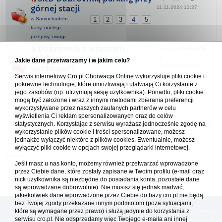
górnej stacji
11.11.2024 12:27
w
Samochodem -
1
2
3
4
5
trasy, noclegi,
przepisy, uwagi
Dubrovnik z własnym
napisał(a)
piekara114
kajakiem - gdzie da się
Jakie dane przetwarzamy i w jakim celu?
26.04.2022 22:09
wodować?
Serwis internetowy Cro.pl Chorwacja Online wykorzystuje pliki cookie i
w
Plaże & Adriatyk - żeglowanie, nurkowanie,
pokrewne technologie, które umożliwiają i ułatwiają Ci korzystanie z
wędkowanie...
jego zasobów (np. utrzymują sesję użytkownika). Ponadto, pliki cookie
mogą być założone i wraz z innymi metodami zbierania preferencji
wykorzystywane przez naszych zaufanych partnerów w celu
Forum Chorwacja Online - Cro.pl
wyświetlenia Ci reklam spersonalizowanych oraz do celów
statystycznych. Korzystając z serwisu wyrażasz jednocześnie zgodę na
Usuń ciasteczka
• Strefa czasowa: UTC + 1 (Polska - czas zimowy) [
DST
]
wykorzystanie plików cookie i treści spersonalizowane, możesz
jednakże wyłączyć niektóre z plików cookies. Ewentualnie, możesz
wyłączyć pliki cookie w opcjach swojej przeglądarki internetowej.
Jeśli masz u nas konto, możemy również przetwarzać wprowadzone
przez Ciebie dane, które zostały zapisane w Twoim profilu (e-mail oraz
nick użytkownika są niezbędne do posiadania konta, pozostałe dane
są wprowadzane dobrowolnie). Nie musisz się jednak martwić,
jakiekolwiek dane wprowadzone przez Ciebie do bazy cro.pl nie będą
bez Twojej zgody przekazane innym podmiotom (poza sytuacjami,
które są wymagane przez prawo) i służą jedynie do korzystania z
[
reklama
] [
kontakt
]
serwisu cro.pl. Nie odsprzedamy więc Twojego e-maila ani innej
Platforma cro.pl© Chorwacja online™ wykorzystuje cookies do prawidłowego działania, te pliki