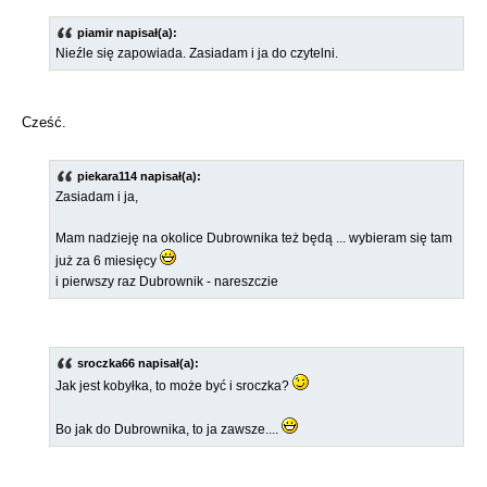
piamir napisał(a):
Nieźle się zapowiada. Zasiadam i ja do czytelni.
Cześć.
piekara114 napisał(a):
Zasiadam i ja,
Mam nadzieję na okolice Dubrownika też będą ... wybieram się tam
już za 6 miesięcy
i pierwszy raz Dubrownik - nareszczie
sroczka66 napisał(a):
Jak jest kobyłka, to może być i sroczka?
Bo jak do Dubrownika, to ja zawsze....