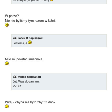
Za kobyłką w parze raźniej
W parze?
Nie nie byliśmy tym razem w łaźni.
Jacek B napisał(a):
Jestem i ja
Miło mi powitać imiennika.
franko napisał(a):
Już Was doganiam.
PZDR.
Witaj - chyba nie było zbyt trudno?