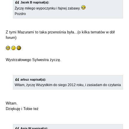
Jacek B napisał(a):
Życzę miłego wypoczynku i fajnej zabawy.
Pozdro
Z tymi Mazurami to taka przenośnia była...(o kilka tematów w dół
forum)
Wystrzałowego Sylwestra życzę.
arbuz napisał(a):
Witam, życzę Wszystkim do siego 2012 roku, i zasiadam do czytania
Witam.
Dziękuję i Tobie też
Ania W napisał(a):