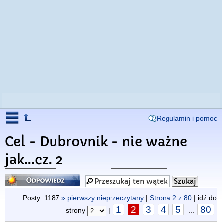
Regulamin i pomoc
Cel - Dubrovnik - nie ważne
jak...cz. 2
Odpowiedz
Posty: 1187
» pierwszy nieprzeczytany
|
Strona
2
z
80
| idź do
1
2
3
4
5
80
strony
|
...