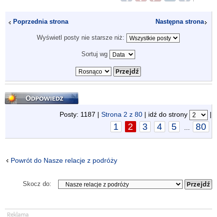
Poprzednia strona
Następna strona
Wyświetl posty nie starsze niż:
Sortuj wg
Odpowiedz
Posty: 1187 |
Strona
2
z
80
| idź do strony
|
1
2
3
4
5
80
...
Powrót do Nasze relacje z podróży
Skocz do: