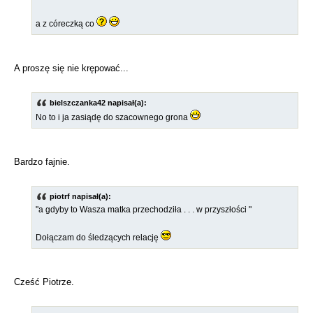
a z córeczką co
A proszę się nie krępować...
bielszczanka42 napisał(a):
No to i ja zasiądę do szacownego grona
Bardzo fajnie.
piotrf napisał(a):
"a gdyby to Wasza matka przechodziła . . . w przyszłości "
Dołączam do śledzących relację
Cześć Piotrze.