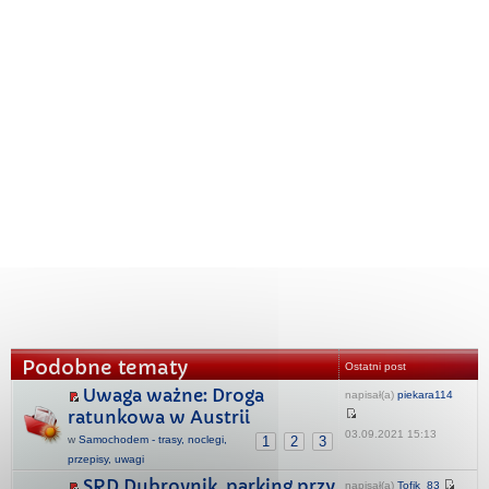
Podobne tematy
Ostatni post
Uwaga ważne: Droga
napisał(a)
piekara114
ratunkowa w Austrii
03.09.2021 15:13
w
Samochodem - trasy, noclegi,
1
2
3
przepisy, uwagi
SRD Dubrovnik, parking przy
napisał(a)
Tofik_83