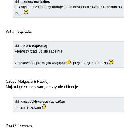
maniust napisał(a):
Jak sąsiad z za miedzy nadaje to się dosiadam również i czekam na
c.d....
Witam sąsiada.
Lidia K napisał(a):
Pierwszy rząd już się zapełnia.
Z ciekawości jak Majka wygląda
i przy okazji cała reszta
Cześć Małgosiu (i Pawle).
Majka będzie napewno, reszty nie obiecuję.
kaszubskiexpress napisał(a):
Jestem i czekam
Cześć i czołem.