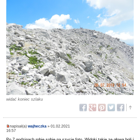
widać koniec szlaku
napisał(a)
wajheczka
» 01.02.2021
16:57
Po 7 godzinach robię sobie na szycie foto. Widoki takie ze głowa boli i