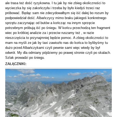
ale trasa też dość ryzykowna. I tu jak by nie zbieg okoliczności to
wycieczka by się zakończyła i trzeba by było kiedyś trzeci raz
próbować. Będąc sam nie zdecydowałbym się iść dalej bo rozum by
podpowiedział dość. Albańczycy mimo braku jakiegoś konkretnego
sprzętu zaczynając od butów a kończąc na innym sprzęcie
potrzebnym próbują iść po śniegu. W końcu przechodzą ten fragment
wiec po krótkiej analizie za i przeciw ruszamy też , w razie
nieszczęścia to przynajmniej będzie pomoc. A zbieg okoliczności to
mam na myśli ze jak by taxi zawiozło nas do końca to bylibyśmy tu
dużo przed Albańczykami czyli pewnie sami więc wtedy by był
odwrót. My dla odmiany pójdziemy po prawej stronie czyli po skalach.
Szlak prowadzi po śniegu.
ZAŁĄCZNIKI: