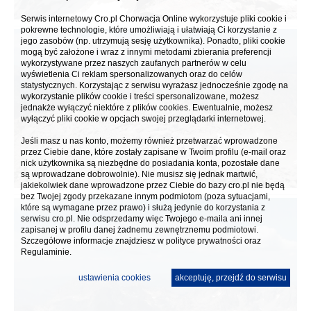
Serwis internetowy Cro.pl Chorwacja Online wykorzystuje pliki cookie i
pokrewne technologie, które umożliwiają i ułatwiają Ci korzystanie z
jego zasobów (np. utrzymują sesję użytkownika). Ponadto, pliki cookie
mogą być założone i wraz z innymi metodami zbierania preferencji
wykorzystywane przez naszych zaufanych partnerów w celu
wyświetlenia Ci reklam spersonalizowanych oraz do celów
statystycznych. Korzystając z serwisu wyrażasz jednocześnie zgodę na
wykorzystanie plików cookie i treści spersonalizowane, możesz
jednakże wyłączyć niektóre z plików cookies. Ewentualnie, możesz
wyłączyć pliki cookie w opcjach swojej przeglądarki internetowej.
Jeśli masz u nas konto, możemy również przetwarzać wprowadzone
przez Ciebie dane, które zostały zapisane w Twoim profilu (e-mail oraz
nick użytkownika są niezbędne do posiadania konta, pozostałe dane
są wprowadzane dobrowolnie). Nie musisz się jednak martwić,
jakiekolwiek dane wprowadzone przez Ciebie do bazy cro.pl nie będą
bez Twojej zgody przekazane innym podmiotom (poza sytuacjami,
które są wymagane przez prawo) i służą jedynie do korzystania z
serwisu cro.pl. Nie odsprzedamy więc Twojego e-maila ani innej
zapisanej w profilu danej żadnemu zewnętrznemu podmiotowi.
Szczegółowe informacje znajdziesz w
polityce prywatności
oraz
Regulaminie.
ustawienia cookies
akceptuję, przejdź do serwisu