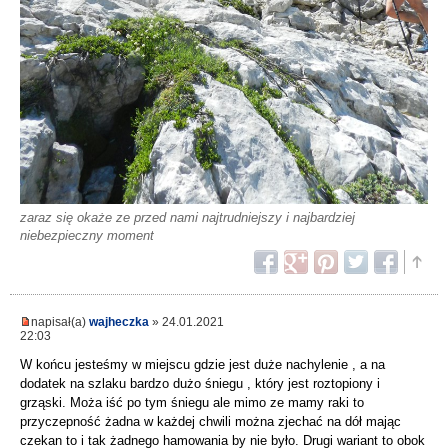
zaraz się okaże ze przed nami najtrudniejszy i najbardziej
niebezpieczny moment
napisał(a)
wajheczka
» 24.01.2021
22:03
W końcu jesteśmy w miejscu gdzie jest duże nachylenie , a na
dodatek na szlaku bardzo dużo śniegu , który jest roztopiony i
grząski. Moża iść po tym śniegu ale mimo ze mamy raki to
przyczepność żadna w każdej chwili można zjechać na dół mając
czekan to i tak żadnego hamowania by nie było. Drugi wariant to obok