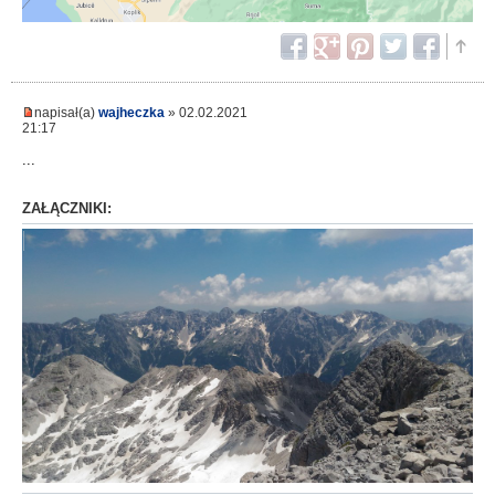
napisał(a)
wajheczka
» 02.02.2021
21:17
...
ZAŁĄCZNIKI: