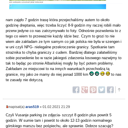
nam zajęło 7 godzin trasę która przejechaliśmy autem to około
godzinę dreptania, więc trzeba liczyć 8-9 godzin my raczej robili mało
przerw jedyne co nas zatrzymywało to foty. Odnośnie pozwolenia to z
tego co wiem to przeważnie każdy idzie bez. Czym to grozi to nie
wiem ale zakładam ze tym samym co jak polska nie była w szengen i
w uni czyli NPG- nielegalne przekroczenie granicy. Spotkanie tam
strażnika to chyba graniczy z cudem. Bardziej dlatego załatwiliśmy
sobie pozwolenie bo w razie jakiegoś zdarzenia losowego nazwijmy to
tak to będąc po stronie Albańskiej mogły by być potem problemy.
Zakładam ze miejscowi to na innych warunkach przechodzą tą
granice, my jako ze mamy do niej ponad 1000 km
to nas
te zasady nie dotyczą.
napisał(a)
aras519
» 01.02.2021 21:29
Czyli Vusanje parking że zdjęcia- szczyt 8 godzin plus powrót 5
godzin. W sumie tam i powrót to około 12-13 godzin normalnego
górskiego marszu bez pośpiechu, ale sprawnie. Dobrze szacuję?