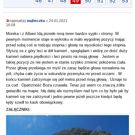
46
47
48
49
50
51
52
53
napisał(a)
wajheczka
» 24.01.2021
16:08
Monika i z Albani Idą przede mną teren bardzo sypki i stromy. W
pewnym momencie staje w wykroku w mało wygodnej pozycji mając
przed sobą coś w rodzaju stopnia i głowę na wysokości tego stopnia.
Słyszę ze z góry leci w dół kamień , spoglądam i widzę ze dość duży
kamień nabiera prędkości i leci prosto na moją głowę . Jestem w
takiej pozycji ze nie jestem w stanie szybko zmienić położenia ciała.
Przez głowę przebiega mi myśl ze zaraz będzie głowa rozwalona na
pól, chyba całe życie w sekundzie przemyka mi przed oczami . W
końcu kamień zatrzymuje się pół metra przed moją głową . Uznaje to
ca cud . Opatrzność Boża czuwała. Teraz już wiem co znaczą żółte
gwiazdki na mapie. Idę dalej ale rozmyślam nad tym co by było jak by
kamień się nie zatrzymał i jedno pewne jeżeli jeszcze kiedyś będę
tędy szedł to kask obowiązkowy.
ZAŁĄCZNIKI: